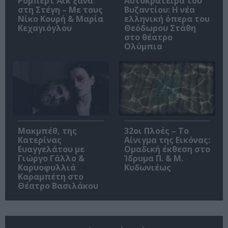
Ρόμπερτ Άικ ξανά
Αυτοκράτειρα του
στη Στέγη – Με τους
Βυζαντίου: Η νέα
Νίκο Κουρή & Μαρία
ελληνική όπερα του
Κεχαγιόγλου
Θεόδωρου Στάθη
στο θέατρο
Ολύμπια
Μακμπέθ, της
32οι Πλοές – Το
Κατερίνας
Αίνιγμα της Εικόνας:
Ευαγγελάτου με
Ομαδική έκθεση στο
Γιώργο Γάλλο &
Ίδρυμα Π. & Μ.
Καρυοφυλλιά
Κυδωνιέως
Καραμπέτη στο
Θέατρο Βασιλάκου