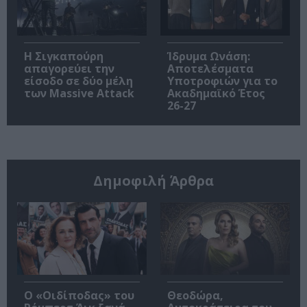
Η Σιγκαπούρη
Ίδρυμα Ωνάση:
απαγορεύει την
Αποτελέσματα
είσοδο σε δύο μέλη
Υποτροφιών για το
των Massive Attack
Ακαδημαϊκό Έτος
26-27
Δημοφιλή Άρθρα
O «Οιδίποδας» του
Θεοδώρα,