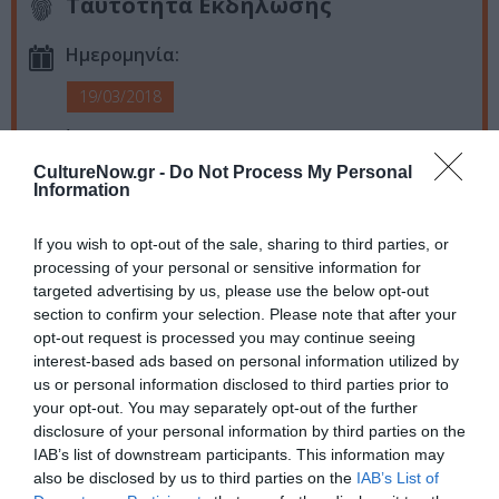
Ταυτότητα Εκδήλωσης
Ημερομηνία:
19/03/2018
Ώρα: 18:00
CultureNow.gr -
Do Not Process My Personal
Τοποθεσία:
Information
Βουλευτικό, Ναύπλιο
If you wish to opt-out of the sale, sharing to third parties, or
Πληροφορίες / Κρατήσεις:
processing of your personal or sensitive information for
targeted advertising by us, please use the below opt-out
lyceumepidaurus@greekfestival.gr
|
section to confirm your selection. Please note that after your
http://greekfestival.gr
opt-out request is processed you may continue seeing
interest-based ads based on personal information utilized by
us or personal information disclosed to third parties prior to
Ακολουθήστε το Culturenow.gr στο
Google News
και
your opt-out. You may separately opt-out of the further
μάθετε πρώτοι όλες τις ειδήσεις
disclosure of your personal information by third parties on the
IAB’s list of downstream participants. This information may
Δείτε όλα τα
τελευταία νέα
για την Τέχνη και τον
also be disclosed by us to third parties on the
IAB’s List of
Πολιτισμό στο
Culturenow.gr