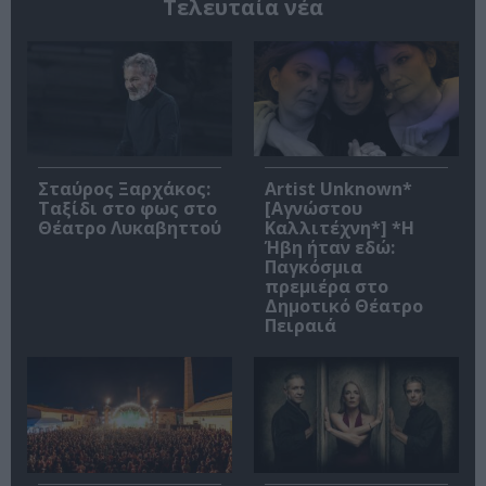
Τελευταία νέα
Σταύρος Ξαρχάκος:
Artist Unknown*
Ταξίδι στο φως στο
[Αγνώστου
Θέατρο Λυκαβηττού
Καλλιτέχνη*] *Η
Ήβη ήταν εδώ:
Παγκόσμια
πρεμιέρα στο
Δημοτικό Θέατρο
Πειραιά