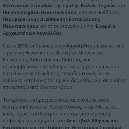
Θεατρικών Σπουδών
της
Σχολής Καλών Τεχνών
του
Πανεπιστημίου Πελοποννήσου
, υπό την αιγίδα της
Περιφερειακής Διεύθυνσης Εκπαίδευσης
Πελοποννήσου
και σε συνεργασία με την
Εφορεία
Αρχαιοτήτων Αργολίδας.
Για το
2018
, οι δράσεις στην
Αργολίδα
εμπνέονται από
τη φετινή θεματική του Φεστιβάλ Αθηνών και
Επιδαύρου,
Πολιτεία και Πολίτης,
και
περιλαμβάνουν σειρά βιωματικών εργαστηρίων που
απευθύνονται σε μαθητές, εκπαιδευτικούς και σε
ενήλικες κατοίκους της Αργολίδας καθώς και σε ομάδες
επισκεπτών από όλο τον κόσμο.
Το πρόγραμμα πραγματοποιείται από έμπειρους
θεατροπαιδαγωγούς, θεατρολόγους, σκηνοθέτες και
καλλιτέχνες του θεάτρου, υπό την επιστημονική
επίβλεψη και σύμπραξη του
Φεστιβάλ Αθηνών και
Επιδαύρου
και του
Τμήματος Θεατρικών Σπουδών