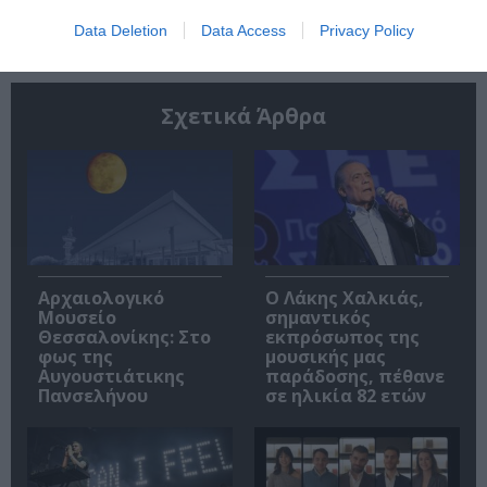
Data Deletion
Data Access
Privacy Policy
Σχετικά Άρθρα
Αρχαιολογικό
Ο Λάκης Χαλκιάς,
Μουσείο
σημαντικός
Θεσσαλονίκης: Στο
εκπρόσωπος της
φως της
μουσικής μας
Αυγουστιάτικης
παράδοσης, πέθανε
Πανσελήνου
σε ηλικία 82 ετών