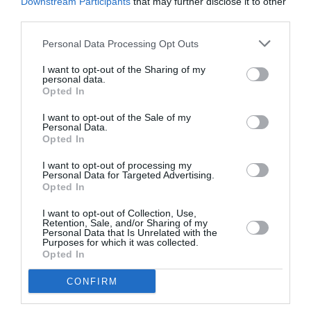
Downstream Participants
that may further disclose it to other
third parties.
Νέοι Διαγωνισμοί
❯
Personal Data Processing Opt Outs
Tags
I want to opt-out of the Sharing of my
personal data.
Opted In
ΑΡΧΑΙΟ ΔΡΑΜΑ
ΕΚΠΑΙΔΕΥΤΙΚΑ ΠΡΟΓΡΑΜΜΑΤΑ
ΚΩΣΤΑΣ ΦΙΛΙΠΠΟΓΛΟΥ
ΛΥΚΕΙΟ ΕΠΙΔΑΥΡΟΥ
I want to opt-out of the Sale of my
Personal Data.
ΦΕΣΤΙΒΑΛ ΑΘΗΝΩΝ ΚΑΙ ΕΠΙΔΑΥΡΟΥ
Opted In
I want to opt-out of processing my
Personal Data for Targeted Advertising.
Newsletter
Opted In
Κάθε βδομάδα στο e-mail σας τα τελευταία νέα για
I want to opt-out of Collection, Use,
την Τέχνη και τον Πολιτισμό!
Retention, Sale, and/or Sharing of my
Personal Data that Is Unrelated with the
Purposes for which it was collected.
Opted In
CONFIRM
Ακολουθήστε το Culturenow.gr