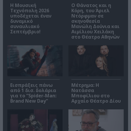
Η Μουσική
Ο Θάνατος και η
Τεχνόπολη 2026
Κόρη, του Άριελ
υποδέχεται έναν
Ντόρφμαν σε
δυναμικό
σκηνοθεσία
συναυλιακό
Μανώλη Δούνια και
Σεπτέμβριο!
Αιμίλιου Χειλάκη
στο Θέατρο Αθηνών
Εισπράξεις πάνω
Μέτρημα: Η
από 1 δισ. δολάρια
Νατάσσα
για το “Spider-Man:
Μποφίλιου στο
Brand New Day”
Αρχαίο Θέατρο Δίου