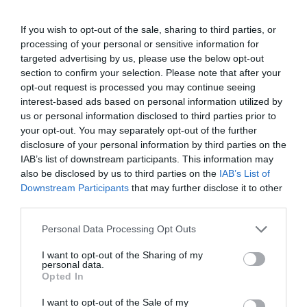
Δείτε όλα τα
τελευταία νέα
για την Τέχνη και τον
If you wish to opt-out of the sale, sharing to third parties, or
Πολιτισμό στο
Culturenow.gr
processing of your personal or sensitive information for
targeted advertising by us, please use the below opt-out
Νέοι Διαγωνισμοί
❯
section to confirm your selection. Please note that after your
opt-out request is processed you may continue seeing
interest-based ads based on personal information utilized by
Tags
us or personal information disclosed to third parties prior to
ΑΡΧΑΙΟ ΔΡΑΜΑ
ΕΚΠΑΙΔΕΥΤΙΚΑ ΠΡΟΓΡΑΜΜΑΤΑ
your opt-out. You may separately opt-out of the further
disclosure of your personal information by third parties on the
ΛΥΚΕΙΟ ΕΠΙΔΑΥΡΟΥ
ΦΕΣΤΙΒΑΛ ΑΘΗΝΩΝ ΚΑΙ ΕΠΙΔΑΥΡΟΥ
IAB’s list of downstream participants. This information may
also be disclosed by us to third parties on the
IAB’s List of
Downstream Participants
that may further disclose it to other
Newsletter
third parties.
Κάθε βδομάδα στο e-mail σας τα τελευταία νέα για
την Τέχνη και τον Πολιτισμό!
Personal Data Processing Opt Outs
I want to opt-out of the Sharing of my
personal data.
Opted In
I want to opt-out of the Sale of my