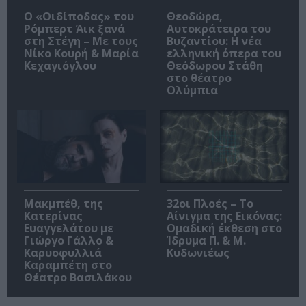
O «Οιδίποδας» του
Θεοδώρα,
Ρόμπερτ Άικ ξανά
Αυτοκράτειρα του
στη Στέγη – Με τους
Βυζαντίου: Η νέα
Νίκο Κουρή & Μαρία
ελληνική όπερα του
Κεχαγιόγλου
Θεόδωρου Στάθη
στο θέατρο
Ολύμπια
Μακμπέθ, της
32οι Πλοές – Το
Κατερίνας
Αίνιγμα της Εικόνας:
Ευαγγελάτου με
Ομαδική έκθεση στο
Γιώργο Γάλλο &
Ίδρυμα Π. & Μ.
Καρυοφυλλιά
Κυδωνιέως
Καραμπέτη στο
Θέατρο Βασιλάκου