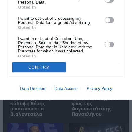
Personal Data.
Ακολουθήστε το Culturenow.gr
Opted In
I want to opt-out of processing my
Personal Data for Targeted Advertising.
Opted In
Σχετικά Άρθρα
I want to opt-out of Collection, Use,
Retention, Sale, and/or Sharing of my
Personal Data that Is Unrelated with the
Purposes for which it was collected.
Opted In
CONFIRM
Εθνική Λυρική
Αρχαιολογικό
Data Deletion
Data Access
Privacy Policy
Σκηνή: Ανακοίνωση
Μουσείο
ακρόασης για την
Θεσσαλονίκης: Στο
κάλυψη θέσης
φως της
μουσικού στα
Αυγουστιάτικης
Βιολοντσέλα
Πανσελήνου