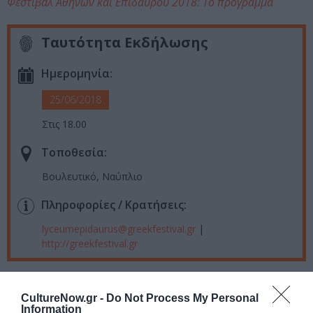
Φεστιβάλ Αθηνών και Επιδαύρου 2018: Το πρόγραμμα
Ταυτότητα Εκδήλωσης
Ημερομηνία:
25/06/2018
Στις 18.00
Τοποθεσία:
Βουλευτικό, Ναύπλιο
Πληροφορίες / Κρατήσεις:
lyceumepidaurus@greekfestival.gr
|
http://greekfestival.gr
Ακολουθήστε το Culturenow.gr στο
Google News
και
CultureNow.gr -
Do Not Process My Personal
μάθετε πρώτοι όλες τις ειδήσεις
Information