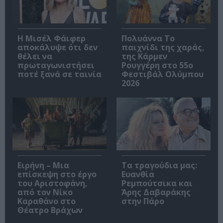
Η Μισέλ Φάιφερ
Πολυάννα Το
αποκάλυψε ότι δεν
παιχνίδι της χαράς,
θέλει να
της Κάρμεν
πρωταγωνιστήσει
Ρουγγέρη στο 55ο
ποτέ ξανά σε ταινία
Φεστιβάλ Ολύμπου
2026
Ειρήνη – Μια
Τα τραγούδια μας:
επίσκεψη στο έργο
Ευανθία
του Αριστοφάνη,
Ρεμπούτσικα και
από τον Νίκο
Άρης Δαβαράκης
Καραθάνο στο
στην Πάρο
Θέατρο Βράχων