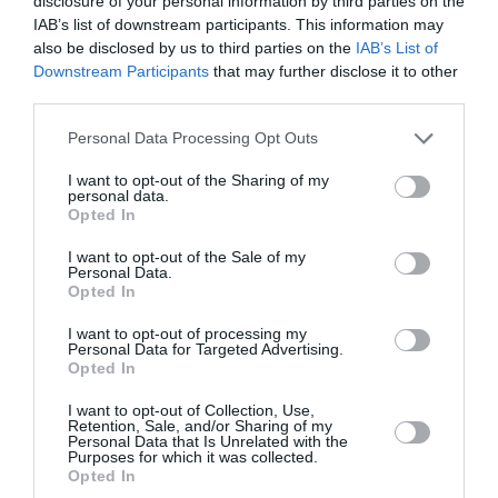
disclosure of your personal information by third parties on the
IAB’s list of downstream participants. This information may
Κίνηση χορωδιών:
Αιμιλία Τσάμη
also be disclosed by us to third parties on the
IAB’s List of
Downstream Participants
that may further disclose it to other
Πιάνο, ενορχηστρώσεις:
Αχιλλέας Γουάστωρ
third parties.
Μουσική διεύθυνση:
Στάθης Σούλης
Personal Data Processing Opt Outs
Συμπαραγωγή:
Φιλεκπαιδευτική Εταιρεία – Μέγαρο
I want to opt-out of the Sharing of my
personal data.
Μουσικής Αθηνών
Opted In
Μία παράσταση για όλους και για παιδιά από 5 ετών και
I want to opt-out of the Sale of my
Personal Data.
άνω
Opted In
I want to opt-out of processing my
Ταυτότητα Εκδήλωσης
Personal Data for Targeted Advertising.
Opted In
Τοποθεσία:
I want to opt-out of Collection, Use,
Retention, Sale, and/or Sharing of my
Μέγαρο Μουσικής Αθηνών, Βασ. Σοφίας και Κόκκαλη,
Personal Data that Is Unrelated with the
Αθήνα
Purposes for which it was collected.
Opted In