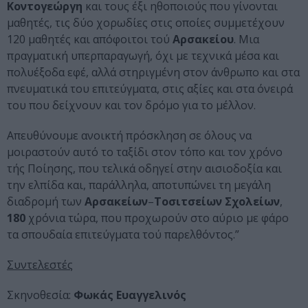
Κοντογεώργη
και τους έξι ηθοποιούς που γίνονται
μαθητές, τις δύο χορωδίες στις οποίες συμμετέχουν
120 μαθητές και απόφοιτοι τού
Αρσακείου
. Μια
πραγματική υπερπαραγωγή, όχι με τεχνικά μέσα και
πολυέξοδα εφέ, αλλά στηριγμένη στον άνθρωπο και στα
πνευματικά του επιτεύγματα, στις αξίες και στα όνειρά
του που δείχνουν και τον δρόμο για το μέλλον.
Απευθύνουμε ανοικτή πρόσκληση σε όλους να
μοιραστούν αυτό το ταξίδι στον τόπο και τον χρόνο
τής Ποίησης, που τελικά οδηγεί στην αισιοδοξία και
την ελπίδα και, παράλληλα, αποτυπώνει τη μεγάλη
διαδρομή των
Αρσακείων
–
Τοσιτσείων
Σχολείων
,
180
χρόνια τώρα, που προχωρούν στο αύριο με φάρο
τα σπουδαία επιτεύγματα τού παρελθόντος.”
Συντελεστές
Σκηνοθεσία:
Φωκάς Ευαγγελινός