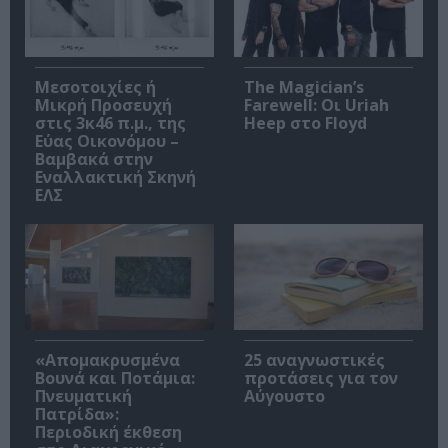
Μεσοτοιχίες ή
The Magician’s
Μικρή Προσευχή
Farewell: Οι Uriah
στις 3κ46 π.μ., της
Heep στο Floyd
Εύας Οικονόμου –
Βαμβακά στην
Εναλλακτική Σκηνή
ΕΛΣ
«Απομακρυσμένα
25 αναγνωστικές
Βουνά και Ποτάμια:
προτάσεις για τον
Πνευματική
Αύγουστο
Πατρίδα»:
Περιοδική έκθεση