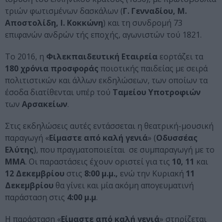
τριών φωτισμένων δασκάλων (
Γ. Γενναδίου, Μ.
Αποστολίδη, Ι. Κοκκώνη
) και τη συνδρομή 73
επιφανών ανδρών τής εποχής, αγωνιστών τού 1821.
Το 2016, η
Φιλεκπαιδευτική
Εταιρεία
εορτάζει τα
180
χρόνια
προσφοράς
ποιοτικής παιδείας με σειρά
πολιτιστικών και άλλων εκδηλώσεων, των οποίων τα
έσοδα διατίθενται υπέρ τού
Ταμείου
Υποτροφιών
των
Αρσακείων
.
Στις εκδηλώσεις αυτές εντάσσεται η θεατρική-μουσική
παραγωγή «
Είμαστε
από
καλή
γενιά
» (
Οδυσσέας
Ελύτης
), που πραγματοποιείται σε συμπαραγωγή με το
ΜΜΑ
. Οι παραστάσεις έχουν οριστεί για τις
10, 11
και
12 Δεκεμβρίου
στις
8:00 μ.μ.,
ενώ την Κυριακή
11
Δεκεμβρίου
θα γίνει και μία ακόμη απογευματινή
παράσταση στις
4:00 μ.μ
.
Η παράσταση «
Είμαστε
από
καλή
γενιά
» στηρίζεται