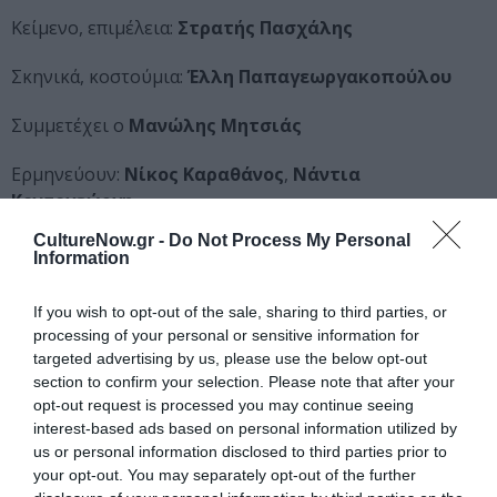
Κείμενο, επιμέλεια:
Στρατής Πασχάλης
Σκηνικά, κοστούμια:
Έλλη Παπαγεωργακοπούλου
Συμμετέχει ο
Μανώλης Μητσιάς
Ερμηνεύουν:
Νίκος Καραθάνος
,
Νάντια
Κοντογεώργη
CultureNow.gr -
Do Not Process My Personal
και οι:
Ελευθερία
Μπενοβία
,
Στέλλα
Ψαρουδάκη
,
Information
Κωνσταντίνος
Καϊκής
,
Μάνος
Βαβαδάκης
,
Βασίλης
Καλφάκης
,
Κωνσταντίνος
Γεωργαλής
If you wish to opt-out of the sale, sharing to third parties, or
processing of your personal or sensitive information for
Με τον
Μουσικό
Όμιλο
των
Αρσακείων
–
Τοσιτσείων
targeted advertising by us, please use the below opt-out
Σχολείων
Εκάλης
και τη
Χορωδία
Gradu
Αrti
section to confirm your selection. Please note that after your
(
Απόφοιτοι
Αρσακείων
–
Τοσιτσείων
Σχολείων
)
opt-out request is processed you may continue seeing
interest-based ads based on personal information utilized by
Διδασκαλία και Διεύθυνση χορωδιών:
Χριστίνα
us or personal information disclosed to third parties prior to
your opt-out. You may separately opt-out of the further
Βαρσάμη-Κούκνη