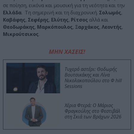
σε ποίηση, εικόνα και μουσική για τη νεότητα και την
Ελλάδα
. Τη σημερινή και τη διαχρονική.
Σολωμός
,
Καβάφης
,
Σεφέρης
,
Ελύτης
,
Ρίτσος
αλλά και
Θεοδωράκης
,
Μαρκόπουλος
,
Ξαρχάκος
,
Λεοντής
,
Μικρούτσικος
.
ΜΗΝ ΧΑΣΕΙΣ!
Τυχερό αστέρι: Θοδωρής
Βουτσικάκης και Λίνα
Νικολακοπούλου στο Φ hill
Sessions
Χέρια Φτερά: Ο Μάριος
Φραγκούλης στο Φεστιβάλ
στη Σκιά των Βράχων 2026