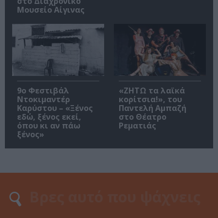
στο Διαχρονικό
Μουσείο Αίγινας
9ο Φεστιβάλ
«ΖΗΤΩ τα λαϊκά
Ντοκιμαντέρ
κορίτσια!», του
Καρύστου – «Ξένος
Παντελή Αμπαζή
εδώ, ξένος εκεί,
στο Θέατρο
όπου κι αν πάω
Ρεματιάς
ξένος»