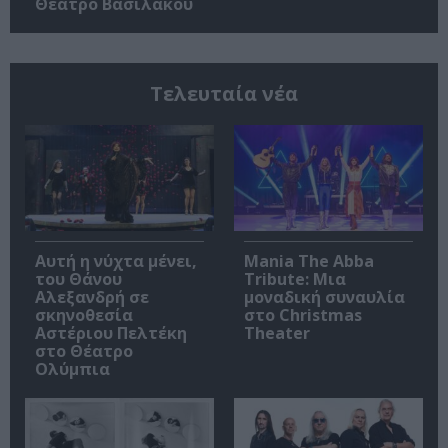
Θέατρο Βασιλάκου
Τελευταία νέα
Αυτή η νύχτα μένει,
Mania The Abba
του Θάνου
Tribute: Μια
Αλεξανδρή σε
μοναδική συναυλία
σκηνοθεσία
στο Christmas
Αστέριου Πελτέκη
Theater
στο Θέατρο
Ολύμπια