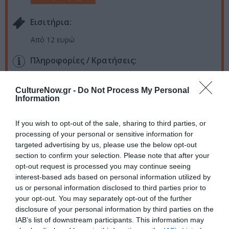
Eισιτήρια:
Από 12 ευρώ
Πληροφορίες / Κρατήσεις:
festivalvraxon.gr
CultureNow.gr -
Do Not Process My Personal
Information
Ακολουθήστε το Culturenow.gr στο
Google News
και
μάθετε πρώτοι όλες τις ειδήσεις
If you wish to opt-out of the sale, sharing to third parties, or
processing of your personal or sensitive information for
Δείτε όλα τα
τελευταία νέα
για την Τέχνη και τον
targeted advertising by us, please use the below opt-out
Πολιτισμό στο
Culturenow.gr
section to confirm your selection. Please note that after your
opt-out request is processed you may continue seeing
interest-based ads based on personal information utilized by
Νέοι Διαγωνισμοί
❯
us or personal information disclosed to third parties prior to
your opt-out. You may separately opt-out of the further
Tags
disclosure of your personal information by third parties on the
IAB’s list of downstream participants. This information may
ΓΙΩΡΓΟΣ ΝΤΑΛΑΡΑΣ
ΔΙΟΝΥΣΗΣ ΣΑΒΒΟΠΟΥΛΟΣ