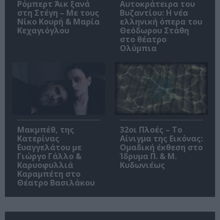
Ρόμπερτ Άικ ξανά
Αυτοκράτειρα του
στη Στέγη – Με τους
Βυζαντίου: Η νέα
Νίκο Κουρή & Μαρία
ελληνική όπερα του
Κεχαγιόγλου
Θεόδωρου Στάθη
στο θέατρο
Ολύμπια
Μακμπέθ, της
32οι Πλοές – Το
Κατερίνας
Αίνιγμα της Εικόνας:
Ευαγγελάτου με
Ομαδική έκθεση στο
Γιώργο Γάλλο &
Ίδρυμα Π. & Μ.
Καρυοφυλλιά
Κυδωνιέως
Καραμπέτη στο
Θέατρο Βασιλάκου