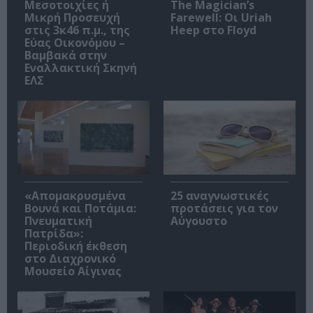
Μεσοτοιχίες ή
The Magician’s
Μικρή Προσευχή
Farewell: Οι Uriah
στις 3κ46 π.μ., της
Heep στο Floyd
Εύας Οικονόμου –
Βαμβακά στην
Εναλλακτική Σκηνή
ΕΛΣ
«Απομακρυσμένα
25 αναγνωστικές
Βουνά και Ποτάμια:
προτάσεις για τον
Πνευματική
Αύγουστο
Πατρίδα»:
Περιοδική έκθεση
στο Διαχρονικό
Μουσείο Αίγινας