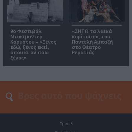
9ο Φεστιβάλ
«ΖΗΤΩ τα λαϊκά
Ντοκιμαντέρ
κορίτσια!», του
Καρύστου – «Ξένος
Παντελή Αμπαζή
εδώ, ξένος εκεί,
στο Θέατρο
όπου κι αν πάω
Ρεματιάς
ξένος»
Προφίλ