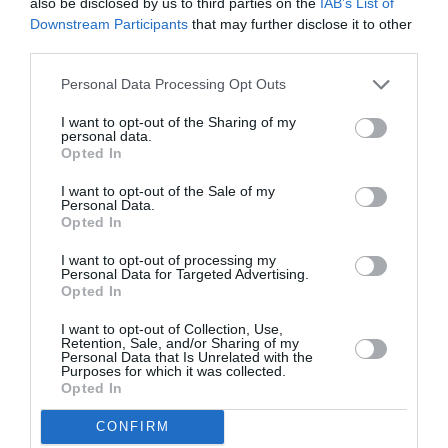
also be disclosed by us to third parties on the
IAB’s List of
Downstream Participants
that may further disclose it to other
ΕΛΕΝΗ ΒΙΤΑΛΗ
ΕΝΤΕΧΝΟ - ΛΑΪΚΟ - ΠΑΡΑΔΟΣΙΑΚΗ
third parties.
ΗΡΩ ΣΑΪ́Α
ΚΑΛΟΚΑΙΡΙΝΑ ΦΕΣΤΙΒΑΛ
Personal Data Processing Opt Outs
ΚΑΛΟΚΑΙΡΙΝΕΣ ΣΥΝΑΥΛΙΕΣ
ΜΑΝΩΛΗΣ ΜΗΤΣΙΑΣ
I want to opt-out of the Sharing of my
ΠΑΝΑΓΙΩΤΗΣ ΜΑΡΓΑΡΗΣ
personal data.
Opted In
ΠΕΡΙΟΔΕΙΕΣ ΕΛΛΗΝΩΝ ΚΑΛΛΙΤΕΧΝΩΝ – ΚΑΛΟΚΑΙΡΙ 2023
I want to opt-out of the Sale of my
ΣΥΝΑΥΛΙΕΣ 2023
ΦΕΣΤΙΒΑΛ "ΣΤΗ ΣΚΙΑ ΤΩΝ ΒΡΑΧΩΝ"
Personal Data.
Opted In
ΦΟΙΒΟΣ ΔΕΛΗΒΟΡΙΑΣ
I want to opt-out of processing my
Personal Data for Targeted Advertising.
Newsletter
Opted In
Κάθε βδομάδα στο e-mail σας τα τελευταία νέα για
I want to opt-out of Collection, Use,
την Τέχνη και τον Πολιτισμό!
Retention, Sale, and/or Sharing of my
Personal Data that Is Unrelated with the
Purposes for which it was collected.
Opted In
CONFIRM