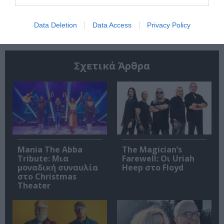
Ακολουθήστε το Culturenow.gr
Data Deletion
Data Access
Privacy Policy
Σχετικά Άρθρα
Mania The Abba
The Magician’s
Tribute: Μια
Farewell: Οι Uriah
μοναδική συναυλία
Heep στο Floyd
στο Christmas
Theater