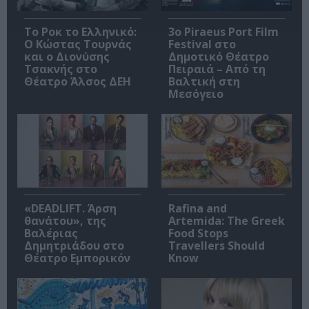
Το Ροκ το Ελληνικό:
3o Piraeus Port Film
Ο Κώστας Τουρνάς
Festival στο
και ο Διονύσης
Δημοτικό Θέατρο
Τσακνής στο
Πειραιά – Από τη
Θέατρο Άλσος ΔΕΗ
Βαλτική στη
Μεσόγειο
«DEADLIFT. Άρση
Rafina and
θανάτου», της
Artemida: The Greek
Βαλέριας
Food Stops
Δημητριάδου στο
Travellers Should
Θέατρο Εμπορικόν
Know