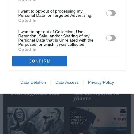
I want to opt-out of processing my
Personal Data for Targeted Advertising.
Τελευταία νέα
Opted In
I want to opt-out of Collection, Use,
Retention, Sale, and/or Sharing of my
Personal Data that Is Unrelated with the
Purposes for which it was collected.
Opted In
CONFIRM
Άλκηστις, του
Φεστιβάλ Αθηνών
Ευριπίδη σε
Επιδαύρου 2026:
σκηνοθεσία
Ένας προορισμός –
Data Deletion
Data Access
Privacy Policy
Δημήτρη Καραντζά
δύο παραστάσεις
στα Αισχύλεια 2026
που δεν πρέπει να
χάσετε