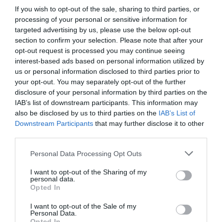
If you wish to opt-out of the sale, sharing to third parties, or
processing of your personal or sensitive information for
O «Οιδίποδας» του
Θεοδώρα,
targeted advertising by us, please use the below opt-out
Ρόμπερτ Άικ ξανά
Αυτοκράτειρα του
στη Στέγη – Με τους
Βυζαντίου: Η νέα
section to confirm your selection. Please note that after your
Νίκο Κουρή & Μαρία
ελληνική όπερα του
opt-out request is processed you may continue seeing
Κεχαγιόγλου
Θεόδωρου Στάθη
interest-based ads based on personal information utilized by
στο θέατρο
us or personal information disclosed to third parties prior to
Ολύμπια
your opt-out. You may separately opt-out of the further
disclosure of your personal information by third parties on the
IAB’s list of downstream participants. This information may
also be disclosed by us to third parties on the
IAB’s List of
Downstream Participants
that may further disclose it to other
third parties.
Personal Data Processing Opt Outs
Μακμπέθ, της
32οι Πλοές – Το
Κατερίνας
Αίνιγμα της Εικόνας:
I want to opt-out of the Sharing of my
Ευαγγελάτου με
Ομαδική έκθεση στο
personal data.
Γιώργο Γάλλο &
Ίδρυμα Π. & Μ.
Opted In
Καρυοφυλλιά
Κυδωνιέως
Καραμπέτη στο
I want to opt-out of the Sale of my
Θέατρο Βασιλάκου
Personal Data.
Opted In