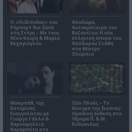
O «Οιδίποδας» του
Θεοδώρα,
Ρόμπερτ Άικ ξανά
Αυτοκράτειρα του
στη Στέγη – Με τους
Βυζαντίου: Η νέα
Νίκο Κουρή & Μαρία
ελληνική όπερα του
Κεχαγιόγλου
Θεόδωρου Στάθη
στο θέατρο
Ολύμπια
Μακμπέθ, της
32οι Πλοές – Το
Κατερίνας
Αίνιγμα της Εικόνας:
Ευαγγελάτου με
Ομαδική έκθεση στο
Γιώργο Γάλλο &
Ίδρυμα Π. & Μ.
Καρυοφυλλιά
Κυδωνιέως
Καραμπέτη στο