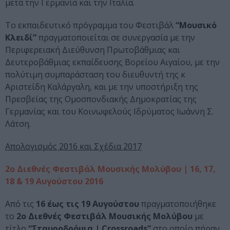
μετά την Γερμανία και την Ιταλία.
Το εκπαιδευτικό πρόγραμμα του Φεστιβάλ
“Μουσικό
Κλειδί”
πραγματοποιείται σε συνεργασία με την
Περιφερειακή Διεύθυνση Πρωτοβάθμιας και
Δευτεροβάθμιας εκπαίδευσης Βορείου Αιγαίου, με την
πολύτιμη συμπαράσταση του διευθυντή της κ
Αριστείδη Καλάργαλη, και με την υποστήριξη της
Πρεσβείας της Ομοσπονδιακής Δημοκρατίας της
Γερμανίας και του Κοινωφελούς Ιδρύματος Ιωάννη Σ.
Λάτση.
Απολογισμός 2016 και Σχέδια 2017
2ο Διεθνές Φεστιβάλ Μουσικής Μολύβου | 16, 17,
18 & 19 Αυγούστου 2016
Aπό τις
16 έως τις 19 Αυγούστου
πραγματοποιήθηκε
το
2ο Διεθνές Φεστιβάλ Μουσικής Μολύβου
με
τίτλο
“Σταυροδρόμια | Crossroads”
στο οποίο πήραν