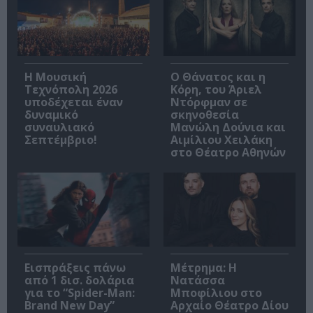
Η Μουσική
Ο Θάνατος και η
Τεχνόπολη 2026
Κόρη, του Άριελ
υποδέχεται έναν
Ντόρφμαν σε
δυναμικό
σκηνοθεσία
συναυλιακό
Μανώλη Δούνια και
Σεπτέμβριο!
Αιμίλιου Χειλάκη
στο Θέατρο Αθηνών
Εισπράξεις πάνω
Μέτρημα: Η
από 1 δισ. δολάρια
Νατάσσα
για το “Spider-Man:
Μποφίλιου στο
Brand New Day”
Αρχαίο Θέατρο Δίου