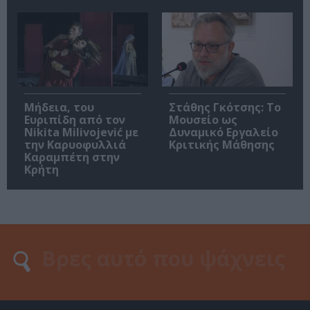
Μήδεια, του
Στάθης Γκότσης: Το
Ευριπίδη από τον
Μουσείο ως
Nikita Milivojević με
Δυναμικό Εργαλείο
την Καρυοφυλλιά
Κριτικής Μάθησης
Καραμπέτη στην
Κρήτη