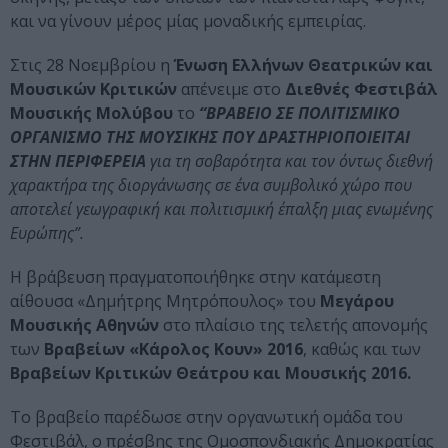
και να γίνουν μέρος μίας μοναδικής εμπειρίας.
Στις 28 Νοεμβρίου η
Ένωση Ελλήνων Θεατρικών και
Μουσικών Κριτικών
απένειμε στο
Διεθνές Φεστιβάλ
Μουσικής Μολύβου
το
“ΒΡΑΒΕΙΟ ΣΕ ΠΟΛΙΤΙΣΜΙΚΟ
ΟΡΓΑΝΙΣΜΟ ΤΗΣ ΜΟΥΣΙΚΗΣ ΠΟΥ ΔΡΑΣΤΗΡΙΟΠΟΙΕΙΤΑΙ
ΣΤΗΝ ΠΕΡΙΦΕΡΕΙΑ
για τη σοβαρότητα και τον όντως διεθνή
χαρακτήρα της διοργάνωσης σε ένα συμβολικό χώρο που
αποτελεί γεωγραφική και πολιτισμική έπαλξη μιας ενωμένης
Ευρώπης”.
Η βράβευση πραγματοποιήθηκε στην κατάμεστη
αίθουσα «Δημήτρης Μητρόπουλος» του
Μεγάρου
Μουσικής Αθηνών
στο πλαίσιο της τελετής απονομής
των
Βραβείων «Κάρολος Κουν» 2016
, καθώς και των
Βραβείων Κριτικών Θεάτρου και Μουσικής 2016.
Το βραβείο παρέδωσε στην οργανωτική ομάδα του
Φεστιβάλ, ο πρέσβης της Ομοσπονδιακής Δημοκρατίας