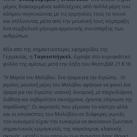
μέρος διακεκριμένοι καλλιτέχνες από πολλά μέρη του
κόσμου συγκινώντας με τις ερμηνείες τους το κοινό
και στέλνοντας μέσα από την μουσική τους σύμπραξη
ένα συμβολικό μήνυμα αρμονικής συνύπαρξης των
ανθρώπων.
Μία από της σημαντικότερες εφημερίδες της
Γερμανίας, η
Ταγκεσπήγκελ
, έγραψε στο κυριακάτικο
φύλλο της αμέσως μετά την λήξη του Φεστιβάλ 21.8.16:
“Η Μαγεία του Μολύβου. Ένα όραμα για την Ευρώπη… Οι
γεμάτες μουσική μέρες του Μολύβου αφήνουν να φανεί ένα
όραμα για την Ευρώπη: νεανική, δυναμική, με παιχνιδιάρικη
διάθεση και σοβαρότητα ταυτόχρονα, έχοντας επίγνωση της
παράδοσης”.
Οι ακροατές που γέμισαν το κάστρο αλλά
και οι επισκέπτες του Μολύβου σε διάφορες γωνιές
του οικισμού είχαν την ευκαιρία να ακούσουν ζωντανά
σημαντικούς ερμηνευτές της παγκόσμιας κλασικής
σκηνής, μεταξύ των οποίων των πιανίστα Λαρς Φογκτ,