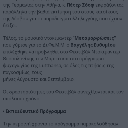
της Γερμανίας στην Αθήνα, κ.
Πέτερ Σόοφ
εκφράζοντας
παράλληλα την βαθιά εκτίμηση του στους κατοίκους
της Λέσβου για το παράδειγμα αλληλεγγύης που έχουν
δείξει.
Τέλος, το μουσικό ντοκιμαντέρ “
Μεταμορφώσεις”
που γύρισε για το Δι.Φε.Μ.Μ. ο
Βαγγέλης Ευθυμίου
,
επιλέχθηκε να προβληθεί στο Φεστιβάλ Ντοκιμαντέρ
Θεσσαλονίκης τον Μάρτιο και στο πρόγραμμα
ψυχαγωγίας της Lufthansa, σε όλες τις πτήσεις της
παγκοσμίως, τους
μήνες Αύγουστο και Σεπτέμβριο.
Οι δραστηριότητες του Φεστιβάλ συνεχίζονται και τον
υπόλοιπο χρόνο:
• Εκπαιδευτικό Πρόγραμμα
Την περσινή χρονιά το πρόγραμμα παρακολούθησαν