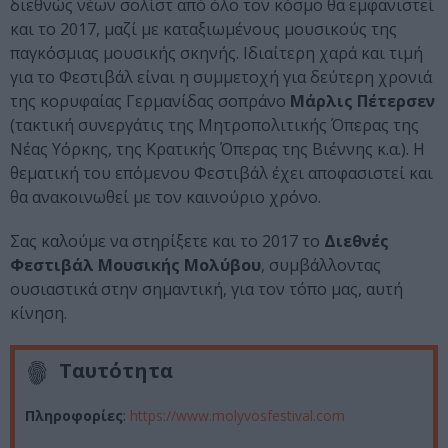
διεθνώς νέων σολίστ από όλο τον κόσμο θα εμφανιστεί
και το 2017, μαζί με καταξιωμένους μουσικούς της
παγκόσμιας μουσικής σκηνής. Ιδιαίτερη χαρά και τιμή
για το Φεστιβάλ είναι η συμμετοχή για δεύτερη χρονιά
της κορυφαίας Γερμανίδας σοπράνο
Μάρλις Πέτερσεν
(τακτική συνεργάτις της Μητροπολιτικής Όπερας της
Νέας Υόρκης, της Κρατικής Όπερας της Βιέννης κ.α.). Η
θεματική του επόμενου Φεστιβάλ έχει αποφασιστεί και
θα ανακοινωθεί με τον καινούριο χρόνο.
Σας καλούμε να στηρίξετε και το 2017 το
Διεθνές
Φεστιβάλ Μουσικής Μολύβου
, συμβάλλοντας
ουσιαστικά στην σημαντική, για τον τόπο μας, αυτή
κίνηση.
Ταυτότητα
Πληροφορίες
:
https://www.molyvosfestival.com