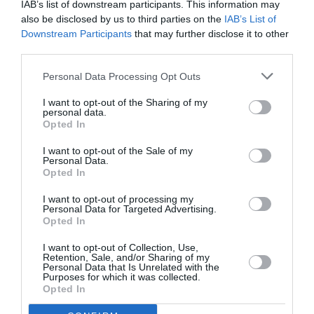
IAB’s list of downstream participants. This information may
μελλοντικά σχέδια του θεσμού.
also be disclosed by us to third parties on the
IAB’s List of
Downstream Participants
that may further disclose it to other
Το καλοκαίρι (2016) ολοκληρώθηκαν οι διαδικασίες για
third parties.
την ίδρυση το
υ Διεθνούς Συλλόγου των Φίλων του
Διεθνούς Φεστιβάλ Μουσικής Μολύβου,
που
Personal Data Processing Opt Outs
σκοπός του είναι η βοήθεια και προώθηση του
I want to opt-out of the Sharing of my
Φεστιβάλ στο εξωτερικό. Τα πολυάριθμα μέλη του είναι
personal data.
οι καινούργιοι επισκέπτες του επόμενου καλοκαιριού.
Opted In
Τον Σεπτέμβριο (2016) – κατόπιν προσκλήσεως –
I want to opt-out of the Sale of my
Personal Data.
πραγματοποιήθηκε παρουσίαση του Φεστιβάλ με
Opted In
μεγάλη επιτυχία στο συνέδριο του Reload Greece στο
I want to opt-out of processing my
Λονδίνο. Τον Οκτώβριο (2016) μέλη της ομάδας του
Personal Data for Targeted Advertising.
Δι.Φε.Μ.Μ. πραγματοποίησαν ενημερωτικές
Opted In
συναντήσεις στην Νέα Υόρκη με σημαντικούς διεθνείς
I want to opt-out of Collection, Use,
πολιτιστικούς θεσμούς και με Μ.Μ.Ε. της ελληνικής
Retention, Sale, and/or Sharing of my
Personal Data that Is Unrelated with the
κοινότητας.
Purposes for which it was collected.
Opted In
Το Διεθνές Φεστιβάλ Μουσικής Μολύβου έχει κινήσει