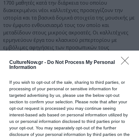
1700 μαθητές κατά την διάρκεια του οποίου
διακεκριμένοι νέοι καλλιτέχνες προσεγγίζουν την
ιστορία και τα βασικά δομικά στοιχεία της μουσικής με
τον έμφυτο ενθουσιασμό τους τον οποίο και
μεταδίδουν στους μικρούς ακροατές. Οι καλλιτέχνες
ερμηνεύουν έργα του κλασικού ρεπερτορίου με
εμβόλιμες αφηγήσεις των προσωπικών τους
βιωμάτων, επεξηγήσεις για τα έργα και τους συνθέτες.
Το 2017 το “
Μουσικό Κλειδί
” θα πραγματοποιηθεί και
CultureNow.gr -
Do Not Process My Personal
Information
στην Χίο ενώ εμπλουτίζεται με το πρόγραμμα
“ΜΟ-ΤΟ
key”
σε συνεργασία με τον γερμανικό πολιτιστικό
If you wish to opt-out of the sale, sharing to third parties, or
θεσμό,
TONALi
processing of your personal or sensitive information for
targeted advertising by us, please use the below opt-out
Παρουσία στο Εξωτερικό
section to confirm your selection. Please note that after your
opt-out request is processed you may continue seeing
Μέσα στους στόχους του Φεστιβάλ είναι ο Μόλυβος
interest-based ads based on personal information utilized by
και όλη η Λέσβος να αποτελέσει διεθνή μουσικό
us or personal information disclosed to third parties prior to
προορισμό. Στο πλαίσιο αυτό γίνονται τακτικές
your opt-out. You may separately opt-out of the further
παρουσιάσεις στο εξωτερικό για το έργο και τα
disclosure of your personal information by third parties on the