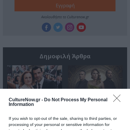
Ακολουθήστε το Culturenow.gr
Δημοφιλή Άρθρα
CultureNow.gr -
Do Not Process My Personal
O «Οιδίποδας» του
Θεοδώρα,
Information
Ρόμπερτ Άικ ξανά
Αυτοκράτειρα του
στη Στέγη – Με τους
Βυζαντίου: Η νέα
If you wish to opt-out of the sale, sharing to third parties, or
Νίκο Κουρή & Μαρία
ελληνική όπερα του
processing of your personal or sensitive information for
Κεχαγιόγλου
Θεόδωρου Στάθη