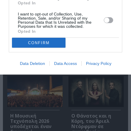
Opted In
I want to opt-out of Collection, Use,
Retention, Sale, and/or Sharing of my
Personal Data that Is Unrelated with the
Purposes for which it was collected.
Σταύρος Ξαρχάκος:
Artist Unknown*
Opted In
Ταξίδι στο φως στο
[Αγνώστου
Θέατρο Λυκαβηττού
Καλλιτέχνη*] *Η
CONFIRM
Ήβη ήταν εδώ:
Παγκόσμια
πρεμιέρα στο
Δημοτικό Θέατρο
Data Deletion
Data Access
Privacy Policy
Πειραιά
Η Μουσική
Ο Θάνατος και η
Τεχνόπολη 2026
Κόρη, του Άριελ
υποδέχεται έναν
Ντόρφμαν σε