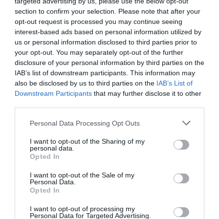
στο θέατρο
targeted advertising by us, please use the below opt-out
Ολύμπια
section to confirm your selection. Please note that after your
opt-out request is processed you may continue seeing
interest-based ads based on personal information utilized by
us or personal information disclosed to third parties prior to
your opt-out. You may separately opt-out of the further
disclosure of your personal information by third parties on the
IAB’s list of downstream participants. This information may
also be disclosed by us to third parties on the
IAB’s List of
Μακμπέθ, της
32οι Πλοές – Το
Downstream Participants
that may further disclose it to other
Κατερίνας
Αίνιγμα της Εικόνας:
third parties.
Ευαγγελάτου με
Ομαδική έκθεση στο
Γιώργο Γάλλο &
Ίδρυμα Π. & Μ.
Personal Data Processing Opt Outs
Καρυοφυλλιά
Κυδωνιέως
Καραμπέτη στο
I want to opt-out of the Sharing of my
Θέατρο Βασιλάκου
personal data.
Opted In
I want to opt-out of the Sale of my
Personal Data.
Τελευταία νέα
Opted In
I want to opt-out of processing my
Personal Data for Targeted Advertising.