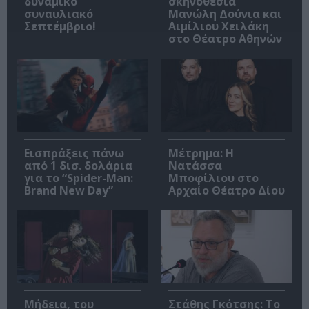
δυναμικό
σκηνοθεσία
συναυλιακό
Μανώλη Δούνια και
Σεπτέμβριο!
Αιμίλιου Χειλάκη
στο Θέατρο Αθηνών
Εισπράξεις πάνω
Μέτρημα: Η
από 1 δισ. δολάρια
Νατάσσα
για το “Spider-Man:
Μποφίλιου στο
Brand New Day”
Αρχαίο Θέατρο Δίου
Μήδεια, του
Στάθης Γκότσης: Το