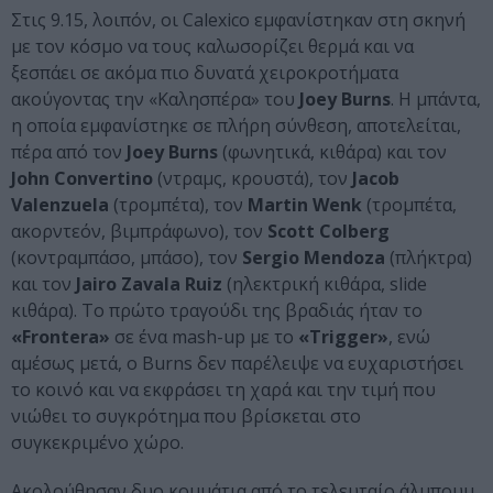
Στις 9.15, λοιπόν, οι Calexico εμφανίστηκαν στη σκηνή
με τον κόσμο να τους καλωσορίζει θερμά και να
ξεσπάει σε ακόμα πιο δυνατά χειροκροτήματα
ακούγοντας την «Καλησπέρα» του
Joey Burns
. Η μπάντα,
η οποία εμφανίστηκε σε πλήρη σύνθεση, αποτελείται,
πέρα από τον
Joey Burns
(φωνητικά, κιθάρα) και τον
John Convertino
(ντραμς, κρουστά), τον
Jacob
Valenzuela
(τρομπέτα), τον
Martin
Wenk
(τρομπέτα,
ακορντεόν, βιμπράφωνο), τον
Scott
Colberg
(κοντραμπάσο, μπάσο), τον
Sergio
Mendoza
(πλήκτρα)
και τον
Jairo
Zavala
Ruiz
(ηλεκτρική κιθάρα, slide
κιθάρα). Το πρώτο τραγούδι της βραδιάς ήταν το
«
Frontera
»
σε ένα mash-up με το
«
Trigger
»
, ενώ
αμέσως μετά, ο Burns δεν παρέλειψε να ευχαριστήσει
το κοινό και να εκφράσει τη χαρά και την τιμή που
νιώθει το συγκρότημα που βρίσκεται στο
συγκεκριμένο χώρο.
Ακολούθησαν δυο κομμάτια από το τελευταίο άλμπουμ