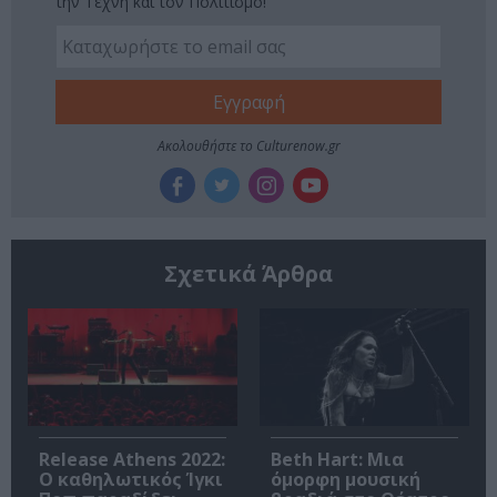
την Τέχνη και τον Πολιτισμό!
Ακολουθήστε το Culturenow.gr
Σχετικά Άρθρα
Release Athens 2022:
Beth Hart: Μια
Ο καθηλωτικός Ίγκι
όμορφη μουσική