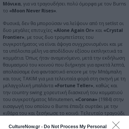
Μόνικα
, για να τραγουδήσει πολύ όμορφα με τον Burns
τo
«
Moon
Never
Rises
»
.
Φυσικά, δεν θα μπορούσαν να λείψουν από τη setlist οι
δυο μεγάλες επιτυχίες
«
Alone
Again
Or
»
και
«
Crystal
Frontier
»
, με τους δυο τρομπετίστες του
συγκροτήματος να είναι άψογα συγχρονισμένοι και με
τα υπόλοιπα μέλη να αποδίδουν εξίσου εκπληκτικά τα
κομμάτια. Όπως ήταν αναμενόμενο, μετά την εκδήλωση
θαυμασμού του κοινού που διήρκησε για αρκετά λεπτά,
απολαύσαμε ένα φανταστικό encore με την Μπάμπαλη
και τους ΤΑΚΙΜ για μια τελευταία φορά στη σκηνή με τη
μελαγχολική μπαλάντα
«
Fortune
Teller
»
, καθώς και
την country swing χορευτική διασκευή του κομματιού
του συγκροτήματος Minutemen,
«
Corona
»
(1984) στην
εισαγωγή του οποίου ο Burns έπαιξε συρτάκι με την
κιθάρα του και ξεσήκωσε το κοινό. Τελευταίο τραγούδι
της βραδιάς ήταν το ανεβαστικό
«
G
ü
ero
Canelo
»
κατά
το οποίο ακούσαμε δυο φοβερά solo στα πλήκτρα και
CultureNow.gr -
Do Not Process My Personal