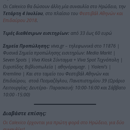
Οι Calexico θα δώσουν άλλη μία συναυλία στο Ηρώδειο, την
Τετάρτη 4 Ιουλίου
, στο πλαίσιο του
Φεστιβάλ Αθηνών και
Επιδαύρου 2018
.
Τιμές διαθέσιμων εισιτηρίων:
από 33 έως 60 ευρώ
Σημεία Προπώλησης:
viva.gr – τηλεφωνικά στο 11876 |
Φυσικά Σημεία προπώλησης εισιτηρίων: Media Markt |
Seven Spots | Viva Kiosk Σύνταγμα + Viva Spot Τεχνόπολη |
Ευριπίδης Βιβλιοπωλεία | αθηνόραμαgr. | Yioleni’s |
Kremlino | Και στο ταμείο του Φεστιβάλ Αθηνών και
Επιδαύρου, στοά Πεσμαζόγλου, Πανεπιστημίου 39 (Ωράριο
Λειτουργίας: Δευτέρα– Παρασκευή: 10:00-16:00 και Σάββατο
10:00 -15:00)
Διαβάστε επίσης:
Οι Calexico έρχονται για πρώτη φορά στο Ηρώδειο, για δύο
συναυλίες!