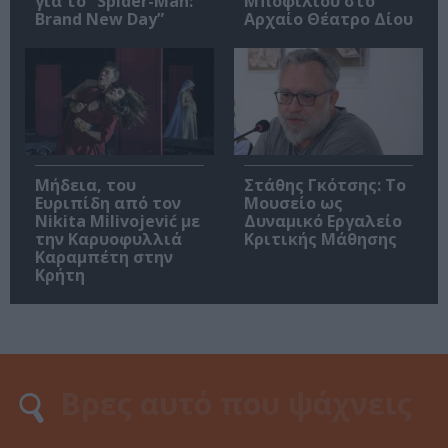
για το “Spider-Man:
Μποφίλιου στο
Brand New Day”
Αρχαίο Θέατρο Δίου
Μήδεια, του
Στάθης Γκότσης: Το
Ευριπίδη από τον
Μουσείο ως
Nikita Milivojević με
Δυναμικό Εργαλείο
την Καρυοφυλλιά
Κριτικής Μάθησης
Καραμπέτη στην
Κρήτη