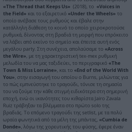
«
The
Thread
that
Keeps
Us
»
(2018), το
«
Voices
in
the
Field
»
και το εξαιρετικό
«
Under
the
Wheels
»
το
οποίο ανέβασε τους ρυθμούς και έβαλε στην
κατάλληλη διάθεση το κοινό το οποίο χειροκροτούσε
ρυθμικά, δίνοντας στη βραδιά τη μορφή που επρόκειτο
να λάβει από εκείνο το σημείο και έπειτα: αυτή ενός
μεγάλου party. Στη συνέχεια, απολαύσαμε το
«
Across
the
Wire
»
, με τη χαρακτηριστική tex-mex ρυθμική
μελωδία του να μας ταξιδεύει, το περιγραφικό
«
The
Town
&
Miss
Lorraine
»
, και το
«
End
of
the
World
With
You
»
, στην εισαγωγή του οποίου ο Burns, μιλώντας για
το πώς εμπνεύστηκε το τραγούδι, τόνισε τη σημασία
του να ζούμε την κάθε στιγμή ειδικότερα στη σημερινή
εποχή, ενώ οι ικανότητες του κιθαρίστα Jairo Zavala
Ruiz τράβηξαν τα βλέμματα στο πρώτο solo της
βραδιάς. Το επόμενο τραγούδι της setlist, με τα πολύ
ωραία φωνητικά από τα μέλη της μπάντας,
«Cumbia de
Donde»
, λόγω της χορευτικής του φύσης, έφερε έναν