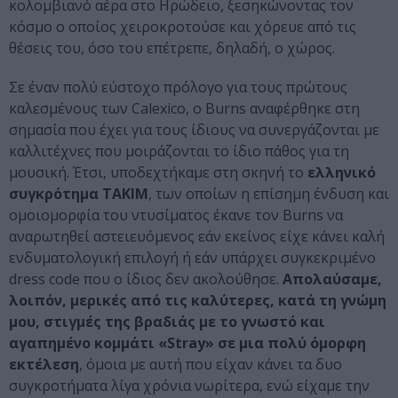
κολομβιανό αέρα στο Ηρώδειο, ξεσηκώνοντας τον
κόσμο ο οποίος χειροκροτούσε και χόρευε από τις
θέσεις του, όσο του επέτρεπε, δηλαδή, ο χώρος.
Σε έναν πολύ εύστοχο πρόλογο για τους πρώτους
καλεσμένους των Calexico, ο Burns αναφέρθηκε στη
σημασία που έχει για τους ίδιους να συνεργάζονται με
καλλιτέχνες που μοιράζονται το ίδιο πάθος για τη
μουσική. Έτσι, υποδεχτήκαμε στη σκηνή το
ελληνικό
συγκρότημα ΤΑΚΙΜ
, των οποίων η επίσημη ένδυση και
ομοιομορφία του ντυσίματος έκανε τον Burns να
αναρωτηθεί αστειευόμενος εάν εκείνος είχε κάνει καλή
ενδυματολογική επιλογή ή εάν υπάρχει συγκεκριμένο
dress code που ο ίδιος δεν ακολούθησε.
Απολαύσαμε,
λοιπόν, μερικές από τις καλύτερες, κατά τη γνώμη
μου, στιγμές της βραδιάς με το γνωστό και
αγαπημένο κομμάτι «
Stray
» σε μια πολύ όμορφη
εκτέλεση
, όμοια με αυτή που είχαν κάνει τα δυο
συγκροτήματα λίγα χρόνια νωρίτερα, ενώ είχαμε την