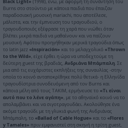
Black
Light
»
(1998), ενώ, με αφορμή τη συνάντηση του
Burns στο στούντιο με κάποια παιδιά που έπαιζαν
παραδοσιακή μουσική mariachi, που αποτέλεσε,
μάλιστα, και την έμπνευση του τραγουδιού, ο
τραγουδοποιός εξέφρασε τη χαρά που νιώθει όταν
βλέπει μικρά παιδιά να μαθαίνουν και να παίζουν
μουσική. Αφότου προηγήθηκαν μερικά τραγούδια όπως
το latin jazz
«
Inspiraci
ó
n
»
και το μελαγχολικό
«
Thrown
to
the
Wild
»
, είχε έρθει η ώρα να υποδεχτούμε τη
δεύτερη guest της βραδιάς,
Ανδριάνα Μπάμπαλη
. Σε
μια από τις ευχάριστες εκπλήξεις της συναυλίας -στην
οποία το κοινό ανταποκρίθηκε πολύ θετικά- η Ελληνίδα
τραγουδίστρια συνοδευόμενη από τον Burns και
κάποια μέλη από τους ΤΑΚΙΜ, ερμήνευσε το
«Τι είναι
αυτό που το λένε αγάπη»
, με το αθηναϊκό κοινό να το
απολαμβάνει και να σιγοτραγουδάει. Ακολούθησε ένα
ακόμα τραγούδι με τη γλυκιά φωνή της Ανδριάνας
Μπάμπαλη, το
«
Ballad
of
Cable
Hogue
»
και το
«
Flores
y
Tamales
»
πριν εμφανιστεί στη σκηνή η τρίτη guest,