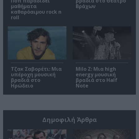
Ποπ παραδίδει
βραδιά στο Θέατρο
μαθήματα
Βράχων
καθαρόαιμου rock n
roll
Τζακ Σαβορέτι: Μια
Milo Z: Μια high
υπέροχη μουσική
energy μουσική
βραδιά στο
βραδιά στο Half
Ηρώδειο
Note
Δημοφιλή Άρθρα