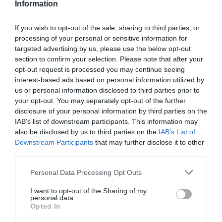
Information
την ηλεκτρική κιθάρα, με τον Jairo Zavala να κάνει
χιλιάδες κόσμου να επαναλαμβάνουν τις μελωδικές
If you wish to opt-out of the sale, sharing to third parties, or
φράσεις που έπαιζε στην κιθάρα του.
processing of your personal or sensitive information for
targeted advertising by us, please use the below opt-out
Μετά από δυο θαυμάσιες μουσικές ώρες ανέβηκαν
section to confirm your selection. Please note that after your
στη σκηνή όλοι οι μουσικοί και υποκλίθηκαν
opt-out request is processed you may continue seeing
μπροστά στο κοινό που τους αποθέωνε
. Οι Calexico
interest-based ads based on personal information utilized by
είναι ένα ιδιαίτερο συγκρότημα που έχει καταφέρει να
us or personal information disclosed to third parties prior to
δημιουργήσει έναν ξεχωριστό και αναγνωρίσιμο ήχο
your opt-out. You may separately opt-out of the further
disclosure of your personal information by third parties on the
που συνδυάζει την americana με στοιχεία indie rock,
IAB’s list of downstream participants. This information may
folk, alternative country και latin rock. Εν κατακλείδι, με
also be disclosed by us to third parties on the
IAB’s List of
τη φανταστική τους εμφάνιση στον ξεχωριστό
Downstream Participants
that may further disclose it to other
ιστορικό χώρο του Ωδείου Ηρώδου του Αττικού, οι
third parties.
Calexico και οι καλεσμένοι τους προσέφεραν
2 ώρες
ποιοτικής μουσικής
, επαναπροσδιορίζοντας τα όρια
Personal Data Processing Opt Outs
μεταξύ των μουσικών ειδών και διαφορετικών
I want to opt-out of the Sharing of my
πολιτισμικών προσεγγίσεων της μουσικής, όπως μας
personal data.
Opted In
έχουν συνηθίσει, άλλωστε, και μέσω της δισκογραφίας
τους.