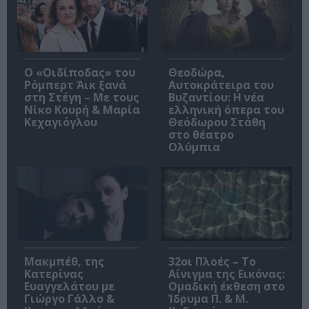
O «Οιδίποδας» του
Θεοδώρα,
Ρόμπερτ Άικ ξανά
Αυτοκράτειρα του
στη Στέγη – Με τους
Βυζαντίου: Η νέα
Νίκο Κουρή & Μαρία
ελληνική όπερα του
Κεχαγιόγλου
Θεόδωρου Στάθη
στο θέατρο
Ολύμπια
Μακμπέθ, της
32οι Πλοές – Το
Κατερίνας
Αίνιγμα της Εικόνας:
Ευαγγελάτου με
Ομαδική έκθεση στο
Γιώργο Γάλλο &
Ίδρυμα Π. & Μ.