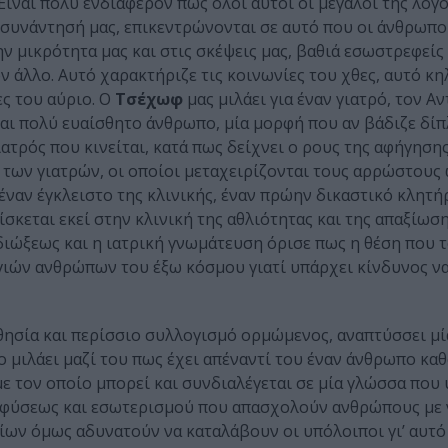
Είναι πολύ ενδιαφέρον πως όλοι αυτοί οι μεγάλοι της λογο
συνάντησή μας, επικεντρώνονται σε αυτό που οι άνθρωπο
 μικρότητα μας και στις σκέψεις μας, βαθιά εσωστρεφείς 
 άλλο. Αυτό χαρακτήριζε τις κοινωνίες του χθες, αυτό κη
ες του αύριο. Ο
Τσέχωφ
μας μιλάει για έναν γιατρό, τον Αν
και πολύ ευαίσθητο άνθρωπο, μία μορφή που αν βάδιζε δίπ
ατρός που κινείται, κατά πως δείχνει ο ρους της αφήγησης
των γιατρών, οι οποίοι μεταχειρίζονται τους αρρώστους 
έναν έγκλειστο της κλινικής, έναν πρώην δικαστικό κλητή
σκεται εκεί στην κλινική της αθλιότητας και της απαξίωσ
διώξεως και η ιατρική γνωμάτευση όρισε πως η θέση που 
υγιών ανθρώπων του έξω κόσμου γιατί υπάρχει κίνδυνος ν
σθησία και περίσσιο συλλογισμό ορμώμενος, αναπτύσσει μί
σο μιλάει μαζί του πως έχει απέναντί του έναν άνθρωπο κα
 τον οποίο μπορεί και συνδιαλέγεται σε μία γλώσσα που
ής φύσεως και εσωτερισμού που απασχολούν ανθρώπους με
ίων όμως αδυνατούν να καταλάβουν οι υπόλοιποι γι’ αυτό