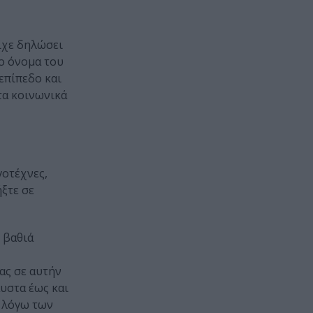
είχε δηλώσει
ο όνομα του
επίπεδο και
τα κοινωνικά
γοτέχνες,
ξτε σε
 βαθιά
ας σε αυτήν
αυστα έως και
ά λόγω των