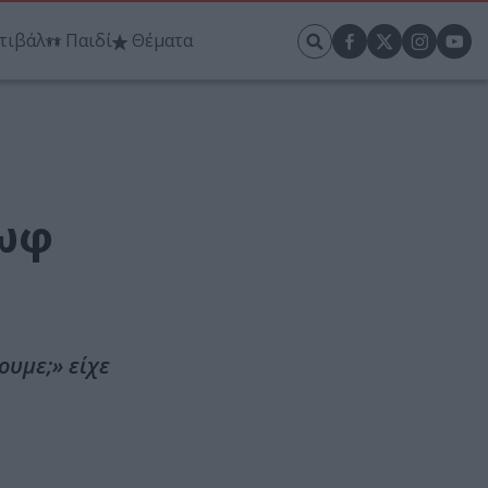
τιβάλ
Παιδί
Θέματα
χωφ
ουμε;» είχε