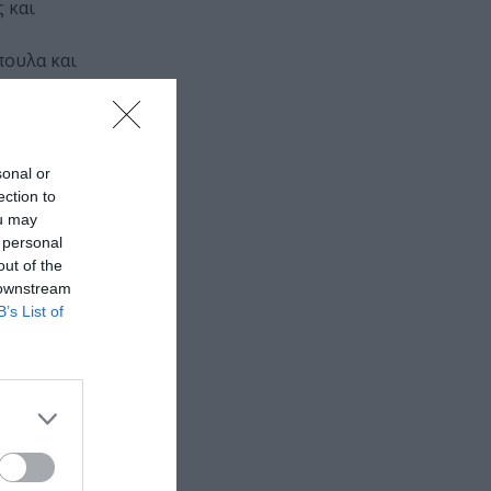
 και
πουλα και
δα της που με
ι ο Τσέχωφ με
sonal or
οτελέσει το
ection to
αση και με
ou may
ίνει από
 personal
out of the
 downstream
B’s List of
ανθρώπου σε
 ένα άσυλο
βούληση αλλά
λεί κοινωνικό
 ως γιατρού
ανοίγοντας
 για να