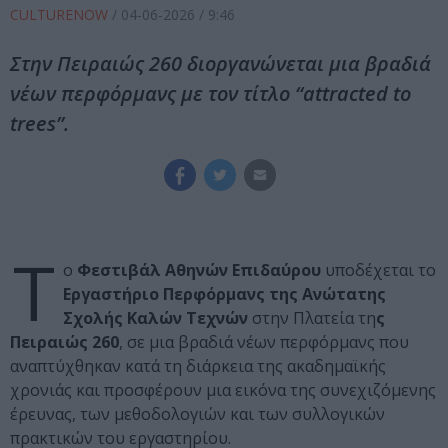
CULTURENOW
/
04-06-2026
/ 9:46
Στην Πειραιώς 260 διοργανώνεται μια βραδιά
νέων περφόρμανς με τον τίτλο “attracted to
trees”.
Τ
ο
Φεστιβάλ Αθηνών Επιδαύρου
υποδέχεται το
Εργαστήριο Περφόρμανς της Ανώτατης
Σχολής Καλών Τεχνών
στην Πλατεία τη
ς
Πειραιώς 260
, σε μια βραδιά νέων περφόρμανς που
αναπτύχθηκαν κατά τη διάρκεια της ακαδημαϊκής
χρονιάς και προσφέρουν μια εικόνα της συνεχιζόμενης
έρευνας, των μεθοδολογιών και των συλλογικών
πρακτικών του εργαστηρίου.