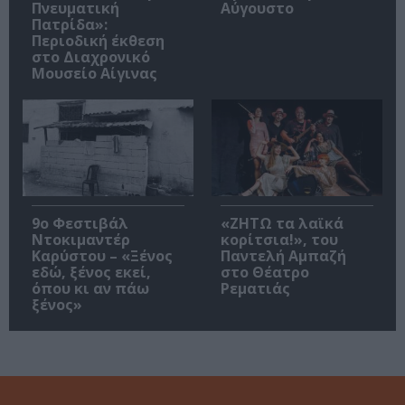
Πνευματική
Αύγουστο
Πατρίδα»:
Περιοδική έκθεση
στο Διαχρονικό
Μουσείο Αίγινας
9ο Φεστιβάλ
«ΖΗΤΩ τα λαϊκά
Ντοκιμαντέρ
κορίτσια!», του
Καρύστου – «Ξένος
Παντελή Αμπαζή
εδώ, ξένος εκεί,
στο Θέατρο
όπου κι αν πάω
Ρεματιάς
ξένος»