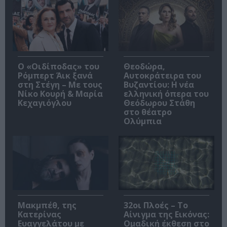
O «Οιδίποδας» του
Θεοδώρα,
Ρόμπερτ Άικ ξανά
Αυτοκράτειρα του
στη Στέγη – Με τους
Βυζαντίου: Η νέα
Νίκο Κουρή & Μαρία
ελληνική όπερα του
Κεχαγιόγλου
Θεόδωρου Στάθη
στο θέατρο
Ολύμπια
Μακμπέθ, της
32οι Πλοές – Το
Κατερίνας
Αίνιγμα της Εικόνας:
Ευαγγελάτου με
Ομαδική έκθεση στο