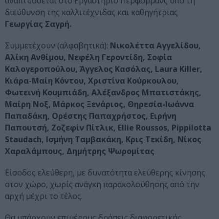
αναπτύσσεται στο Εργαστήριο Περφόρμανς υπό τη
διεύθυνση της καλλιτέχνιδας και καθηγήτριας
Γεωργίας Σαγρή.
Συμμετέχουν (αλφαβητικά):
Νικολέττα Αγγελίδου,
Αλίκη Ανθίμου, Νεφέλη Γεροντίδη, Σοφία
Καλογεροπούλου, Άγγελος Κασόλας, Laura Killer,
Κιάρα-Μαίη Κόντου, Χριστίνα Κούρκουλου,
Φωτεινή Κουμπιάδη, Αλέξανδρος Μπατιστάκης,
Μαίρη Νοξ, Μάρκος Ξενάριος, Θηρεσία-Ιωάννα
Παπαδάκη, Ορέστης Παπαχρήστος, Ειρήνη
Παπουτσή, Ζοζεφίν Πίτλικ, Ellie Roussos, Pippilotta
Staudach, Ισμήνη Ταμβακάκη, Κρις Τεκίδη, Νίκος
Χαραλάμπους, Δημήτρης Ψωρομίτας
Είσοδος ελεύθερη, με δυνατότητα ελεύθερης κίνησης
στον χώρο, χωρίς ανάγκη παρακολούθησης από την
αρχή μέχρι το τέλος.
Θα υπάρχουν επιμέρους δράσεις διαφορετικής