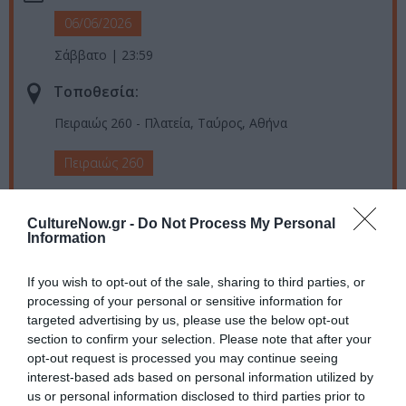
06/06/2026
Σάββατο | 23:59
Τοποθεσία:
Πειραιώς 260 - Πλατεία, Ταύρος, Αθήνα
Πειραιώς 260
Eισιτήρια:
CultureNow.gr -
Do Not Process My Personal
Είσοδος ελεύθερη
Information
Πληροφορίες / Κρατήσεις:
If you wish to opt-out of the sale, sharing to third parties, or
processing of your personal or sensitive information for
aefestival.gr
targeted advertising by us, please use the below opt-out
section to confirm your selection. Please note that after your
Ακολουθήστε το Culturenow.gr στο
Google News
και
opt-out request is processed you may continue seeing
interest-based ads based on personal information utilized by
μάθετε πρώτοι όλες τις ειδήσεις
us or personal information disclosed to third parties prior to