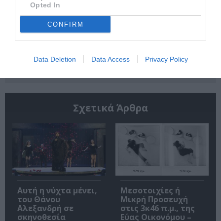
Opted In
CONFIRM
Ακολουθήστε το Culturenow.gr
Data Deletion
Data Access
Privacy Policy
Σχετικά Άρθρα
Αυτή η νύχτα μένει,
Μεσοτοιχίες ή
του Θάνου
Μικρή Προσευχή
Αλεξανδρή σε
στις 3κ46 π.μ., της
σκηνοθεσία
Εύας Οικονόμου –