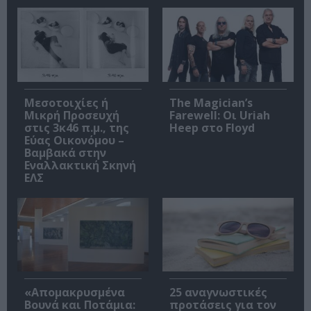
Μεσοτοιχίες ή
The Magician’s
Μικρή Προσευχή
Farewell: Οι Uriah
στις 3κ46 π.μ., της
Heep στο Floyd
Εύας Οικονόμου –
Βαμβακά στην
Εναλλακτική Σκηνή
ΕΛΣ
«Απομακρυσμένα
25 αναγνωστικές
Βουνά και Ποτάμια:
προτάσεις για τον