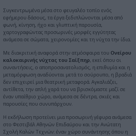
Συγκεντρωμένα μέσα στο φευγαλέο τοπίο ενός
εφήμερου δάσους, τα έργα ξεδιπλώνονται μέσα από
φωνή, κίνηση, ήχο και γλυπτική παρουσία,
χαρτογραφώντας προσωρινές μορφές εγγύτητας
ανάμεσα σε σώματα, χειρονομίες και τη νύχτα την ίδια.
Με διακριτική αναφορά στην ατμόσφαιρα του
Ονείρου
καλοκαιρινής νύχτας του Σαίξπηρ
, εκεί όπου οι
συναντήσεις, ο αποπροσανατολισμός, η επιθυμία και η
μεταμόρφωση αναδύονται μετά το σούρουπο, η βραδιά
δεν επιχειρεί μια θεατρική μεταφορά. Αγκαλιάζει,
αντίθετα, την απλή χαρά του να βρισκόμαστε μαζί σε
έναν υπαίθριο χώρο, ανάμεσα σε δέντρα, σκιές και
παρουσίες που συνυπάρχουν.
Η εκδήλωση προτείνει μια προσωρινή γέφυρα ανάμεσα
στο Φεστιβάλ Αθηνών Επιδαύρου και την Ανώτατη
Σχολή Καλών Τεχνών: έναν χώρο συνάντησης όπου η