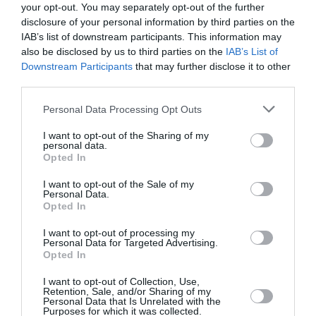
your opt-out. You may separately opt-out of the further
Δείτε όλα τα
τελευταία νέα
για την Τέχνη και τον
disclosure of your personal information by third parties on the
Πολιτισμό στο
Culturenow.gr
IAB’s list of downstream participants. This information may
also be disclosed by us to third parties on the
IAB’s List of
Νέοι Διαγωνισμοί
❯
Downstream Participants
that may further disclose it to other
third parties.
Tags
Personal Data Processing Opt Outs
ΔΩΡΕΑΝ ΕΚΔΗΛΩΣΕΙΣ
I want to opt-out of the Sharing of my
personal data.
ΘΕΑΤΡΙΚΕΣ ΠΑΡΑΣΤΑΣΕΙΣ 2025 – 2026
Opted In
ΚΑΛΟΚΑΙΡΙΝΑ ΦΕΣΤΙΒΑΛ
ΟΥΙΛΛΙΑΜ ΣΑΙΞΠΗΡ
I want to opt-out of the Sale of my
Personal Data.
ΠΕΙΡΑΜΑΤΙΚΟ - MULTI SHOWS - PERFORMANCE
Opted In
ΦΕΣΤΙΒΑΛ ΑΘΗΝΩΝ ΚΑΙ ΕΠΙΔΑΥΡΟΥ
I want to opt-out of processing my
Personal Data for Targeted Advertising.
Opted In
Newsletter
Κάθε βδομάδα στο e-mail σας τα τελευταία νέα για
I want to opt-out of Collection, Use,
Retention, Sale, and/or Sharing of my
την Τέχνη και τον Πολιτισμό!
Personal Data that Is Unrelated with the
Purposes for which it was collected.