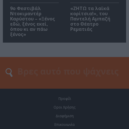
9ο Φεστιβάλ
«ΖΗΤΩ τα λαϊκά
Ντοκιμαντέρ
κορίτσια!», του
Καρύστου – «Ξένος
Παντελή Αμπαζή
εδώ, ξένος εκεί,
στο Θέατρο
όπου κι αν πάω
Ρεματιάς
ξένος»
Προφίλ
Οροι Χρήσης
Διαφήμιση
Επικοινωνία