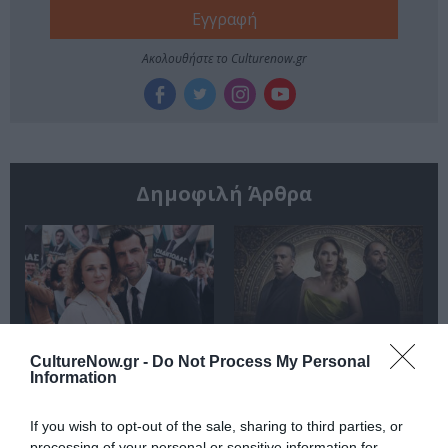
Ακολουθήστε το Culturenow.gr
Δημοφιλή Άρθρα
O «Οιδίποδας» του
Θεοδώρα,
CultureNow.gr -
Do Not Process My Personal
Ρόμπερτ Άικ ξανά
Αυτοκράτειρα του
Information
στη Στέγη – Με τους
Βυζαντίου: Η νέα
Νίκο Κουρή & Μαρία
ελληνική όπερα του
If you wish to opt-out of the sale, sharing to third parties, or
Κεχαγιόγλου
Θεόδωρου Στάθη
processing of your personal or sensitive information for