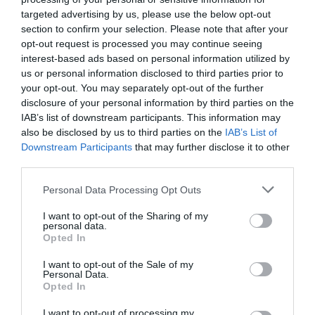
στο θέατρο
Ολύμπια
targeted advertising by us, please use the below opt-out
section to confirm your selection. Please note that after your
opt-out request is processed you may continue seeing
interest-based ads based on personal information utilized by
us or personal information disclosed to third parties prior to
your opt-out. You may separately opt-out of the further
disclosure of your personal information by third parties on the
IAB’s list of downstream participants. This information may
Μακμπέθ, της
32οι Πλοές – Το
also be disclosed by us to third parties on the
IAB’s List of
Κατερίνας
Αίνιγμα της Εικόνας:
Downstream Participants
that may further disclose it to other
Ευαγγελάτου με
Ομαδική έκθεση στο
third parties.
Γιώργο Γάλλο &
Ίδρυμα Π. & Μ.
Καρυοφυλλιά
Κυδωνιέως
Personal Data Processing Opt Outs
Καραμπέτη στο
Θέατρο Βασιλάκου
I want to opt-out of the Sharing of my
personal data.
Opted In
I want to opt-out of the Sale of my
Τελευταία νέα
Personal Data.
Opted In
I want to opt-out of processing my