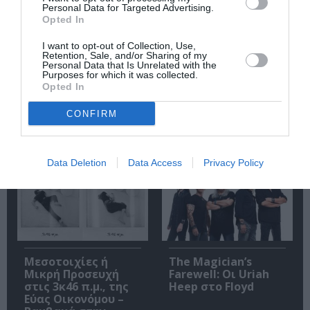
Personal Data for Targeted Advertising.
Opted In
I want to opt-out of Collection, Use,
Retention, Sale, and/or Sharing of my
Personal Data that Is Unrelated with the
Αυτή η νύχτα μένει,
Mania The Abba
Purposes for which it was collected.
του Θάνου
Tribute: Μια
Opted In
Αλεξανδρή σε
μοναδική συναυλία
σκηνοθεσία
στο Christmas
CONFIRM
Αστέριου Πελτέκη
Theater
στο Θέατρο
Ολύμπια
Data Deletion
Data Access
Privacy Policy
Μεσοτοιχίες ή
The Magician’s
Μικρή Προσευχή
Farewell: Οι Uriah
στις 3κ46 π.μ., της
Heep στο Floyd
Εύας Οικονόμου –