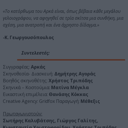
«Το κατόρθωμα του Αρκά είναι, όπως βέβαια κάθε μεγάλου
γελοιογράφου, να αφηγηθεί σε τρία σκίτσα μια συνθήκη, μια
σχέση, μια ανατροπή και ένα άχρηστο δίδαγμα.»
-Κ. Γεωργουσόπουλος
Συντελεστές:
Συγγραφέας:
Αρκάς
Σκηνοθεσία- Διασκευή:
Δημήτρης Αγοράς
Βοηθός σκηνοθέτης:
Χρήστος Τριπόδης
Σκηνικά – Κοστούμια:
Ματίνα Μέγκλα
Εικαστική επιμέλεια:
Θανάσης Κόκκας
Creative Agency: Gridfox Παραγωγή:
Μέθεξις
Πρωταγωνιστούν:
Σωτήρης Καλυβάτσης, Γιώργος Γαλίτης,
Κωνσταντία Χριστοφορίδου, Χρήστος Τριπόδης,