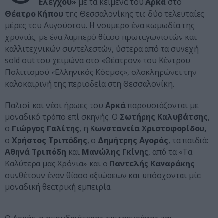
Ελέγχου»
με τα κείμενα του
Αρκά
στο
Θέατρο Κήπου
της Θεσσαλονίκης τις δύο τελευταίες
μέρες του Αυγούστου. Η νούμερο ένα κωμωδία της
χρονιάς, με ένα λαμπερό θίασο πρωταγωνιστών και
καλλιτεχνικών συντελεστών, ύστερα από τα συνεχή
sold out του χειμώνα στο «Θέατρον» του Κέντρου
Πολιτισμού «Ελληνικός Κόσμος», ολοκληρώνει την
καλοκαιρινή της περιοδεία στη Θεσσαλονίκη.
Παλιοί και νέοι ήρωες του
Αρκά
παρουσιάζονται με
μοναδικό τρόπο επί σκηνής. O
Σωτήρης Καλυβάτσης
,
ο
Γιώργος Γαλίτης
, η
Κωνσταντία Χριστοφορίδου,
ο
Χρήστος Τριπόδης
, ο
Δημήτρης Αγοράς
, τα παιδιά:
Αθηνά Τριπόδη
και
Μανώλης Γκίνης
, από τα «Τα
Καλύτερα μας Χρόνια» και ο
Παντελής Καναράκης
συνθέτουν έναν θίασο αξιώσεων και υπόσχονται μία
μοναδική θεατρική εμπειρία.