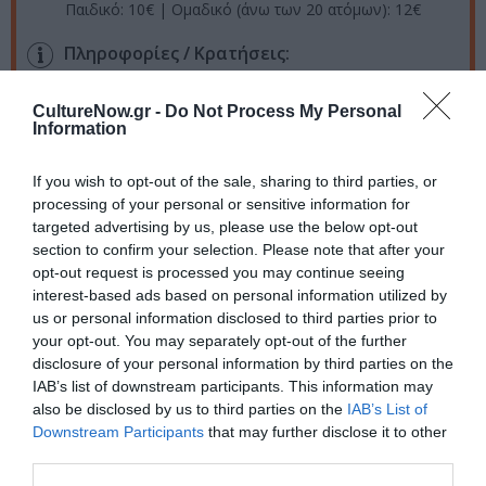
Παιδικό: 10€ | Ομαδικό (άνω των 20 ατόμων): 12€
Πληροφορίες / Κρατήσεις:
Τηλ: 210 6871700
CultureNow.gr -
Do Not Process My Personal
Information
Ακολουθήστε το Culturenow.gr στο
Google News
και
μάθετε πρώτοι όλες τις ειδήσεις
If you wish to opt-out of the sale, sharing to third parties, or
processing of your personal or sensitive information for
Δείτε όλα τα
τελευταία νέα
για την Τέχνη και τον
targeted advertising by us, please use the below opt-out
Πολιτισμό στο
Culturenow.gr
section to confirm your selection. Please note that after your
opt-out request is processed you may continue seeing
interest-based ads based on personal information utilized by
Νέοι Διαγωνισμοί
❯
us or personal information disclosed to third parties prior to
your opt-out. You may separately opt-out of the further
Tags
disclosure of your personal information by third parties on the
IAB’s list of downstream participants. This information may
ΑΡΚΑΣ
ΓΙΩΡΓΟΣ ΓΑΛΙΤΗΣ
also be disclosed by us to third parties on the
IAB’s List of
Downstream Participants
that may further disclose it to other
ΔΡΑΣΤΗΡΙΟΤΗΤΕΣ ΓΙΑ ΠΑΙΔΙΑ
third parties.
ΘΕΑΤΡΙΚΕΣ ΠΑΡΑΣΤΑΣΕΙΣ 2021 - 2022