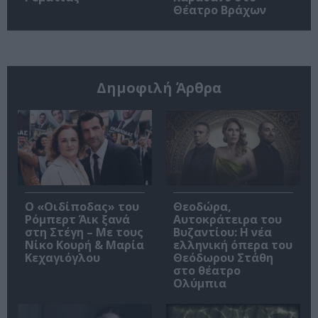
Θέατρο Βράχων
Δημοφιλή Άρθρα
O «Οιδίποδας» του
Θεοδώρα,
Ρόμπερτ Άικ ξανά
Αυτοκράτειρα του
στη Στέγη – Με τους
Βυζαντίου: Η νέα
Νίκο Κουρή & Μαρία
ελληνική όπερα του
Κεχαγιόγλου
Θεόδωρου Στάθη
στο θέατρο
Ολύμπια