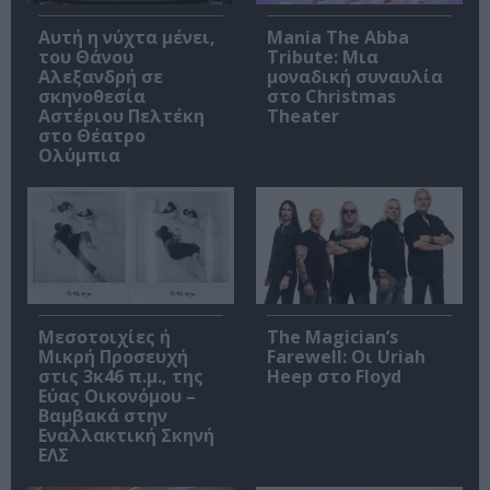
Αυτή η νύχτα μένει,
Mania The Abba
του Θάνου
Tribute: Μια
Αλεξανδρή σε
μοναδική συναυλία
σκηνοθεσία
στο Christmas
Αστέριου Πελτέκη
Theater
στο Θέατρο
Ολύμπια
Μεσοτοιχίες ή
The Magician’s
Μικρή Προσευχή
Farewell: Οι Uriah
στις 3κ46 π.μ., της
Heep στο Floyd
Εύας Οικονόμου –
Βαμβακά στην
Εναλλακτική Σκηνή
ΕΛΣ