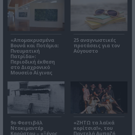
«Απομακρυσμένα
25 αναγνωστικές
Βουνά και Ποτάμια:
προτάσεις για τον
Πνευματική
Αύγουστο
Πατρίδα»:
Περιοδική έκθεση
στο Διαχρονικό
Μουσείο Αίγινας
9ο Φεστιβάλ
«ΖΗΤΩ τα λαϊκά
Ντοκιμαντέρ
κορίτσια!», του
Καρύστου – «Ξένος
Παντελή Αμπαζή