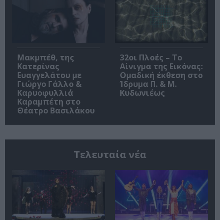
Μακμπέθ, της
32οι Πλοές – Το
Κατερίνας
Αίνιγμα της Εικόνας:
Ευαγγελάτου με
Ομαδική έκθεση στο
Γιώργο Γάλλο &
Ίδρυμα Π. & Μ.
Καρυοφυλλιά
Κυδωνιέως
Καραμπέτη στο
Θέατρο Βασιλάκου
Τελευταία νέα