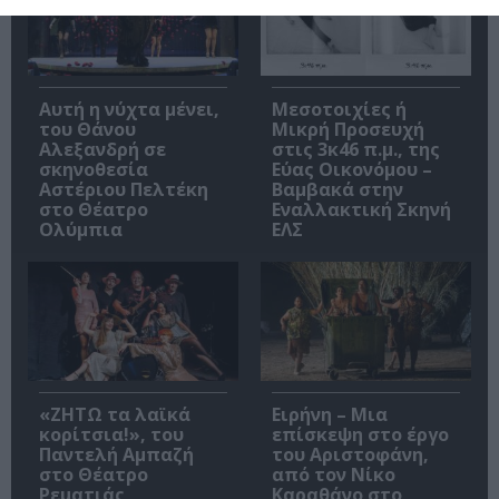
Αυτή η νύχτα μένει,
Μεσοτοιχίες ή
του Θάνου
Μικρή Προσευχή
Αλεξανδρή σε
στις 3κ46 π.μ., της
σκηνοθεσία
Εύας Οικονόμου –
Αστέριου Πελτέκη
Βαμβακά στην
στο Θέατρο
Εναλλακτική Σκηνή
Ολύμπια
ΕΛΣ
«ΖΗΤΩ τα λαϊκά
Ειρήνη – Μια
κορίτσια!», του
επίσκεψη στο έργο
Παντελή Αμπαζή
του Αριστοφάνη,
στο Θέατρο
από τον Νίκο
Ρεματιάς
Καραθάνο στο