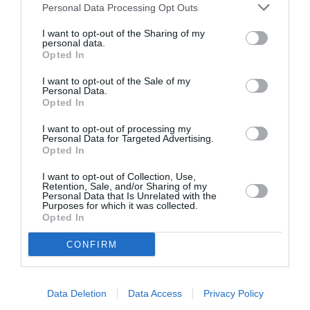
Personal Data Processing Opt Outs
ΘΕΑΤΡΟ ΑΛΙΚΗ ΒΟΥΓΙΟΥΚΛΑΚΗ
ΚΩΜΩΔΙΑ
I want to opt-out of the Sharing of my
personal data.
Newsletter
Opted In
Κάθε βδομάδα στο e-mail σας τα τελευταία νέα για
I want to opt-out of the Sale of my
Personal Data.
την Τέχνη και τον Πολιτισμό!
Opted In
I want to opt-out of processing my
Personal Data for Targeted Advertising.
Opted In
I want to opt-out of Collection, Use,
Ακολουθήστε το Culturenow.gr
Retention, Sale, and/or Sharing of my
Personal Data that Is Unrelated with the
Purposes for which it was collected.
Opted In
CONFIRM
Σχετικά Άρθρα
Data Deletion
Data Access
Privacy Policy