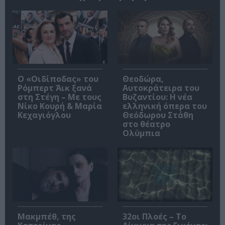
O «Οιδίποδας» του
Θεοδώρα,
Ρόμπερτ Άικ ξανά
Αυτοκράτειρα του
στη Στέγη – Με τους
Βυζαντίου: Η νέα
Νίκο Κουρή & Μαρία
ελληνική όπερα του
Κεχαγιόγλου
Θεόδωρου Στάθη
στο θέατρο
Ολύμπια
Μακμπέθ, της
32οι Πλοές – Το