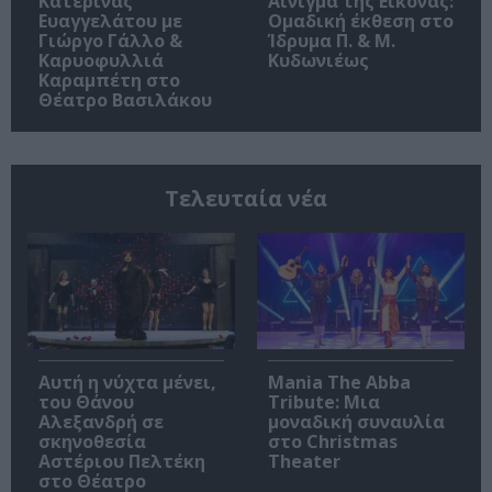
Κατερίνας
Αίνιγμα της Εικόνας:
Ευαγγελάτου με
Ομαδική έκθεση στο
Γιώργο Γάλλο &
Ίδρυμα Π. & Μ.
Καρυοφυλλιά
Κυδωνιέως
Καραμπέτη στο
Θέατρο Βασιλάκου
Τελευταία νέα
Αυτή η νύχτα μένει,
Mania The Abba
του Θάνου
Tribute: Μια
Αλεξανδρή σε
μοναδική συναυλία
σκηνοθεσία
στο Christmas
Αστέριου Πελτέκη
Theater
στο Θέατρο