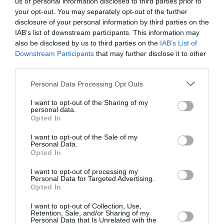
us or personal information disclosed to third parties prior to
your opt-out. You may separately opt-out of the further
disclosure of your personal information by third parties on the
IAB’s list of downstream participants. This information may
also be disclosed by us to third parties on the
IAB’s List of
Downstream Participants
that may further disclose it to other
third parties.
Ακολουθήστε το Culturenow.gr
Personal Data Processing Opt Outs
I want to opt-out of the Sharing of my
personal data.
Opted In
Σχετικά Άρθρα
I want to opt-out of the Sale of my
Personal Data.
Opted In
I want to opt-out of processing my
Personal Data for Targeted Advertising.
Opted In
Αυτή η νύχτα μένει,
Μεσοτοιχίες ή
I want to opt-out of Collection, Use,
Retention, Sale, and/or Sharing of my
του Θάνου
Μικρή Προσευχή
Personal Data that Is Unrelated with the