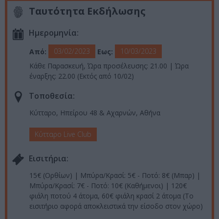
Ταυτότητα Εκδήλωσης
Ημερομηνία:
03/02/2023
10/03/2023
Από:
Εως:
Κάθε Παρασκευή, Ώρα προσέλευσης: 21.00 | Ώρα
έναρξης: 22.00 (Εκτός από 10/02)
Τοποθεσία:
Κύτταρο, Ηπείρου 48 & Αχαρνών, Αθήνα
Κύτταρο Live Club
Eισιτήρια:
15€ (Ορθίων) | Μπύρα/Κρασί: 5€ - Ποτό: 8€ (Μπαρ) |
Μπύρα/Κρασί: 7€ - Ποτό: 10€ (Καθήμενοι) | 120€
φιάλη ποτού 4 άτομα, 60€ φιάλη κρασί 2 άτομα (Το
εισιτήριο αφορά αποκλειστικά την είσοδο στον χώρο)