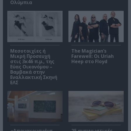
Ολύμπια
Μεσοτοιχίες ή
The Magician’s
Μικρή Προσευχή
Farewell: Οι Uriah
στις 3κ46 π.μ., της
Heep στο Floyd
Εύας Οικονόμου –
Βαμβακά στην
Εναλλακτική Σκηνή
ΕΛΣ
«Απομακρυσμένα
25 αναγνωστικές