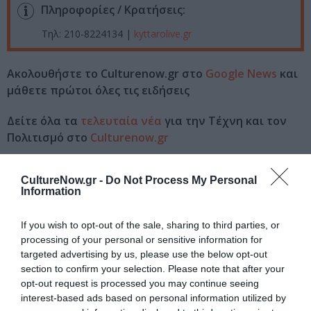
Πληροφορίες / Κρατήσεις:
Τηλ: 210-8224134 |
kyttarolive.gr
Ακολουθήστε το Culturenow.gr στο
Google News
και
μάθετε πρώτοι όλες τις ειδήσεις
Δείτε όλα τα
τελευταία νέα
για την Τέχνη και τον
Πολιτισμό στο
Culturenow.gr
Νέοι Διαγωνισμοί
❯
CultureNow.gr -
Do Not Process My Personal
Information
Tags
If you wish to opt-out of the sale, sharing to third parties, or
STAND UP COMEDY
ΘΕΑΤΡΙΚΕΣ ΠΑΡΑΣΤΑΣΕΙΣ 2022 - 2023
processing of your personal or sensitive information for
targeted advertising by us, please use the below opt-out
section to confirm your selection. Please note that after your
Newsletter
opt-out request is processed you may continue seeing
Κάθε βδομάδα στο e-mail σας τα τελευταία νέα για
interest-based ads based on personal information utilized by
την Τέχνη και τον Πολιτισμό!