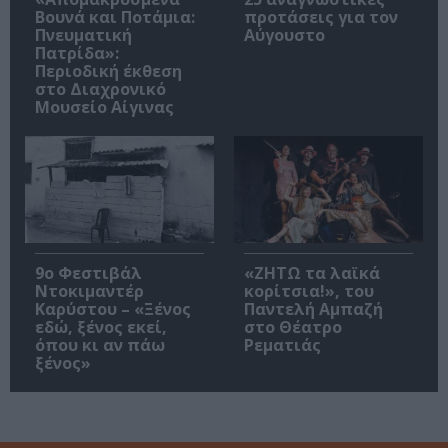
Βουνά και Ποτάμια:
προτάσεις για τον
Πνευματική
Αύγουστο
Πατρίδα»:
Περιοδική έκθεση
στο Διαχρονικό
Μουσείο Αίγινας
9ο Φεστιβάλ
«ΖΗΤΩ τα λαϊκά
Ντοκιμαντέρ
κορίτσια!», του
Καρύστου – «Ξένος
Παντελή Αμπαζή
εδώ, ξένος εκεί,
στο Θέατρο
όπου κι αν πάω
Ρεματιάς
ξένος»