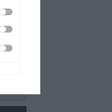
 εδώ!
❯