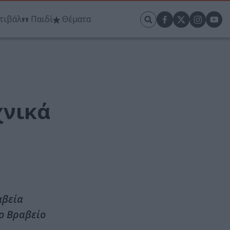
τιβάλ
Παιδί
Θέματα
χνικά
αβεία
ο Βραβείο