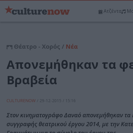
Ατζέντα
Μο
Θέατρο - Χορός /
Νέα
Απονεμήθηκαν τα φε
Βραβεία
CULTURENOW
/
29-12-2015
/ 15:16
Στον κινηματογράφο Δαναό απονεμήθηκαν τα κ
συγγραφής θεατρικού έργου 2014, με την Κατ
Γραμμάτων για το σύνολο του έργου της.