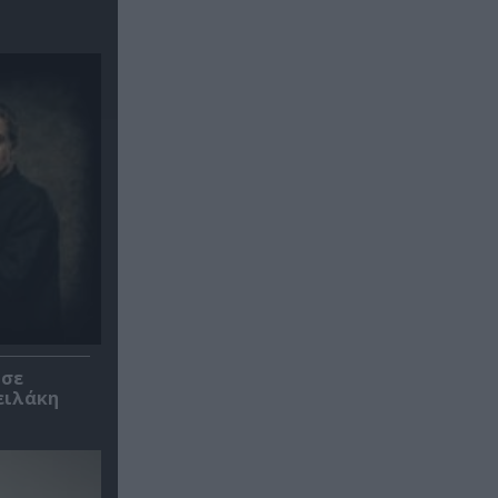
 σε
ειλάκη