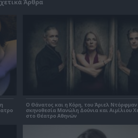
χετικά Άρθρα
βη
Ο Θάνατος και η Κόρη, του Άριελ Ντόρφμαν
έατρο
σκηνοθεσία Μανώλη Δούνια και Αιμίλιου Χ
στο Θέατρο Αθηνών