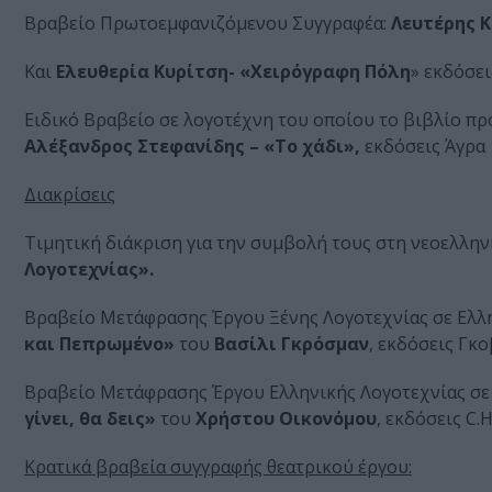
Βραβείο Πρωτοεμφανιζόμενου Συγγραφέα:
Λευτέρης Κ
Και
Ελευθερία Κυρίτση- «Χειρόγραφη Πόλη
» εκδόσε
Ειδικό Βραβείο σε λογοτέχνη του οποίου το βιβλίο πρ
Αλέξανδρος Στεφανίδης – «Το χάδι»,
εκδόσεις Άγρα
Διακρίσεις
Τιμητική διάκριση για την συμβολή τους στη νεοελλην
Λογοτεχνίας».
Βραβείο Μετάφρασης Έργου Ξένης Λογοτεχνίας σε Ελλ
και Πεπρωμένο»
του
Βασίλι Γκρόσμαν
, εκδόσεις Γκ
Βραβείο Μετάφρασης Έργου Ελληνικής Λογοτεχνίας σε
γίνει, θα δεις»
του
Χρήστου Οικονόμου
, εκδόσεις C.H
Κρατικά βραβεία συγγραφής θεατρικού έργου: