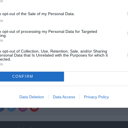
In
ολιτισμό στο
Culturenow.gr
o opt-out of the Sale of my Personal Data.
r
Δες
In
to opt-out of processing my Personal Data for Targeted
ing.
In
o opt-out of Collection, Use, Retention, Sale, and/or Sharing
ersonal Data that Is Unrelated with the Purposes for which it
lected.
In
νη και τον Πολιτισμό!
CONFIRM
Data Deletion
Data Access
Privacy Policy
λουθήστε το Culturenow.gr