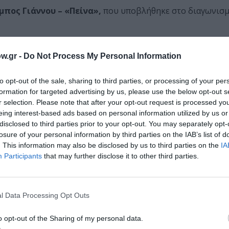
πος Γιάννου – «Πείνα»,
που υποβλήθηκε στο διαγωνισμ
η»
, που υποβλήθηκε στο διαγωνισμό με το ψευδώνυμο «
w.gr -
Do Not Process My Personal Information
ποβλήθηκε στο διαγωνισμό με το ψευδώνυμο «Σαγαρίλλος»
to opt-out of the sale, sharing to third parties, or processing of your per
ξανδρος Μαυρόγιαννης – «Η Θέση»,
που υποβλήθηκε σ
formation for targeted advertising by us, please use the below opt-out s
r selection. Please note that after your opt-out request is processed y
eing interest-based ads based on personal information utilized by us or
disclosed to third parties prior to your opt-out. You may separately opt-
 στο διαγωνισμό με το ψευδώνυμο «Δάφνη»
losure of your personal information by third parties on the IAB’s list of
. This information may also be disclosed by us to third parties on the
IA
ά:
Δημήτριος Ζώτος – «Ο Ιππότης με τη μεγάλη καρδιά
Participants
that may further disclose it to other third parties.
μό με το ψευδώνυμο «Προγραμματιστής»
και του αέρα και του δρόμου δίχως γυρισμό»
, που υπ
l Data Processing Opt Outs
μάθετε πρώτοι όλες τις ειδήσεις
o opt-out of the Sharing of my personal data.