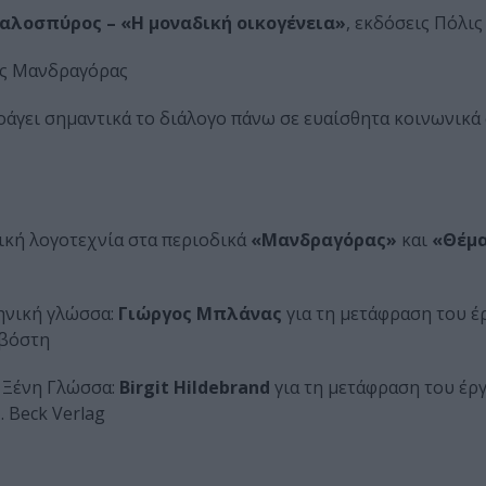
αλοσπύρος – «Η μοναδική οικογένεια»
, εκδόσεις Πόλις
ις Μανδραγόρας
οάγει σημαντικά το διάλογο πάνω σε ευαίσθητα κοινωνικά 
ική λογοτεχνία στα περιοδικά
«Μανδραγόρας»
και
«Θέμ
ηνική γλώσσα:
Γιώργος Μπλάνας
για τη μετάφραση του 
οβόστη
 Ξένη Γλώσσα:
Birgit Hildebrand
για τη μετάφραση του έρ
. Beck Verlag