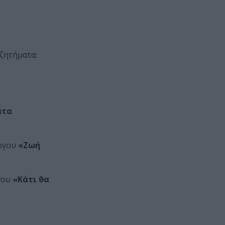
ζητήματα:
ατα
έργου
«Ζωή
γου
«Κάτι θα