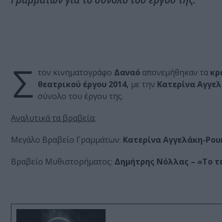
Σ
τον κινηματογράφο
Δαναό
απονεμήθηκαν τα
κρ
θεατρικού έργου 2014,
με την
Κατερίνα Αγγε
σύνολο του έργου της.
Αναλυτικά τα βραβεία:
Μεγάλο Βραβείο Γραμμάτων:
Κατερίνα Αγγελάκη-Ρου
Βραβείο Μυθιστορήματος:
Δημήτρης Νόλλας – «Το τ