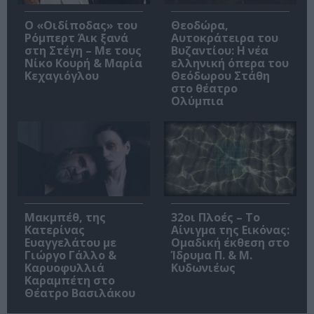
O «Οιδίποδας» του
Θεοδώρα,
Ρόμπερτ Άικ ξανά
Αυτοκράτειρα του
στη Στέγη – Με τους
Βυζαντίου: Η νέα
Νίκο Κουρή & Μαρία
ελληνική όπερα του
Κεχαγιόγλου
Θεόδωρου Στάθη
στο θέατρο
Ολύμπια
Μακμπέθ, της
32οι Πλοές – Το
Κατερίνας
Αίνιγμα της Εικόνας:
Ευαγγελάτου με
Ομαδική έκθεση στο
Γιώργο Γάλλο &
Ίδρυμα Π. & Μ.
Καρυοφυλλιά
Κυδωνιέως
Καραμπέτη στο
Θέατρο Βασιλάκου