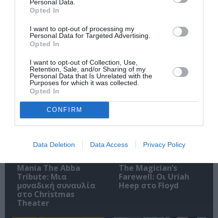
Personal Data.
Opted In
I want to opt-out of processing my
Ακολουθήστε το Culturenow.gr
Personal Data for Targeted Advertising.
Opted In
I want to opt-out of Collection, Use,
Retention, Sale, and/or Sharing of my
Personal Data that Is Unrelated with the
Purposes for which it was collected.
Σχετικά Άρθρα
Opted In
CONFIRM
Data Deletion
Data Access
Privacy Policy
Mania The Abba
The Magician’s
Tribute: Μια
Farewell: Οι Uriah
μοναδική συναυλία
Heep στο Floyd
στο Christmas
Theater