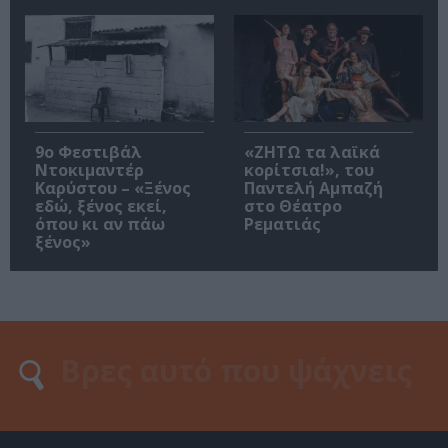
9ο Φεστιβάλ
«ΖΗΤΩ τα λαϊκά
Ντοκιμαντέρ
κορίτσια!», του
Καρύστου – «Ξένος
Παντελή Αμπαζή
εδώ, ξένος εκεί,
στο Θέατρο
όπου κι αν πάω
Ρεματιάς
ξένος»