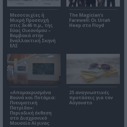
Μεσοτοιχίες ή
The Magician’s
Μικρή Προσευχή
Farewell: Οι Uriah
στις 3κ46 π.μ., της
Heep στο Floyd
Εύας Οικονόμου –
Βαμβακά στην
Εναλλακτική Σκηνή
ΕΛΣ
«Απομακρυσμένα
25 αναγνωστικές
Βουνά και Ποτάμια:
προτάσεις για τον
Πνευματική
Αύγουστο
Πατρίδα»:
Περιοδική έκθεση
στο Διαχρονικό
Μουσείο Αίγινας