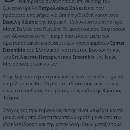
ευκαιρία να συναντήσουν επί σκηνής τον
ζωντανό θρύλο
Πετρολούκα Χαλκιά
και τον
πρόσφατο υποψήφιο για Grammy/διεθνή λαουτίστα
Βασίλη Κώστα
την Κυριακή, 13 Αυγούστου στην Ιερά
Μονή Βελλάς στο Πωγώνι. Οι μουσικοί που θα φτάσουν
τον Αύγουστο στην Ήπειρο αποτελούν μέλη των
πρωτοποριακών εκπαιδευτικών προγραμμάτων
Epirus
Ensemble
του Ελληνικού Ινστιτούτου Βοστώνης και
του
Επίλεκτου Ηπειρωτικού Ensemble
της Ιεράς
Μητρόπολης Ιωαννίνων.
Στην ξεχωριστή αυτή συναυλία, υπό την καλλιτεχνική
επιμέλεια του Βασίλη Κώστα, ιδιαίτερος καλεσμένος
είναι ο σπουδαίος Ηπειρώτης τραγουδιστής
Κώστας
Τζίμας
.
Στόχος της πρωτοβουλίας αυτής είναι να φέρει κοντά
μουσικούς από όλα τα παραπάνω κράτη με σκοπό την
αλληλεπίδραση και την ανταλλαγή ιδεών μεταξύ τους,