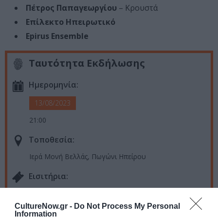
Πέτρος Παπαγεωργίου
– Κρουστά
Επίλεκτο Ηπειρωτικό
Epirus Ensemble
Ταυτότητα Εκδήλωσης
Ημερομηνία:
13/08/2023
21:00
Τοποθεσία:
Ιερά Μονή Βελλάς, Πωγώνι Ηπείρου
Eισιτήρια:
Είσοδος ελεύθερη
CultureNow.gr -
Do Not Process My Personal
Information