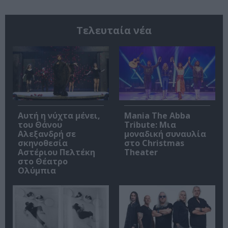
Τελευταία νέα
Αυτή η νύχτα μένει,
Mania The Abba
του Θάνου
Tribute: Μια
Αλεξανδρή σε
μοναδική συναυλία
σκηνοθεσία
στο Christmas
Αστέριου Πελτέκη
Theater
στο Θέατρο
Ολύμπια