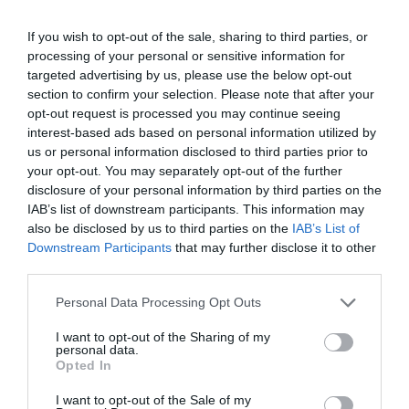
Ακολουθήστε το Culturenow.gr στο
Google News
και
μάθετε πρώτοι όλες τις ειδήσεις
If you wish to opt-out of the sale, sharing to third parties, or
processing of your personal or sensitive information for
Δείτε όλα τα
τελευταία νέα
για την Τέχνη και τον
targeted advertising by us, please use the below opt-out
Πολιτισμό στο
Culturenow.gr
section to confirm your selection. Please note that after your
opt-out request is processed you may continue seeing
interest-based ads based on personal information utilized by
Νέοι Διαγωνισμοί
❯
us or personal information disclosed to third parties prior to
your opt-out. You may separately opt-out of the further
Tags
disclosure of your personal information by third parties on the
IAB’s list of downstream participants. This information may
ΔΩΡΕΑΝ ΕΚΔΗΛΩΣΕΙΣ
ΕΝΤΕΧΝΟ - ΛΑΪΚΟ - ΠΑΡΑΔΟΣΙΑΚΗ
also be disclosed by us to third parties on the
IAB’s List of
ΚΑΛΟΚΑΙΡΙΝΕΣ ΣΥΝΑΥΛΙΕΣ
ΣΥΝΑΥΛΙΕΣ 2023
Downstream Participants
that may further disclose it to other
third parties.
Newsletter
Personal Data Processing Opt Outs
Κάθε βδομάδα στο e-mail σας τα τελευταία νέα για
I want to opt-out of the Sharing of my
την Τέχνη και τον Πολιτισμό!
personal data.
Opted In
I want to opt-out of the Sale of my