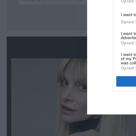
Opted 
Ακο
I want t
Opted 
I want 
Advertis
Opted 
Σ
I want t
of my P
was col
Opted 