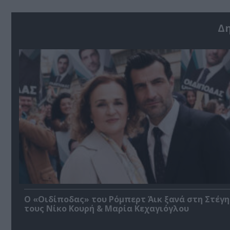
Δ
O «Οιδίποδας» του Ρόμπερτ Άικ ξανά στη Στέγη
τους Νίκο Κουρή & Μαρία Κεχαγιόγλου