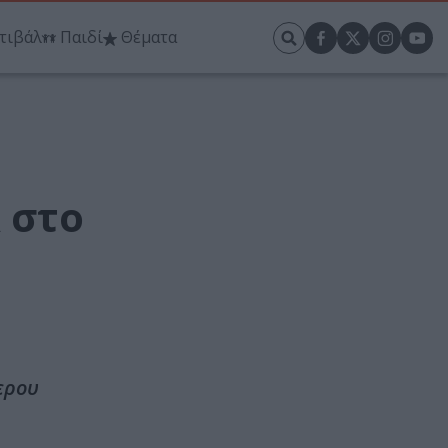
τιβάλ
Παιδί
Θέματα
 στο
ερου