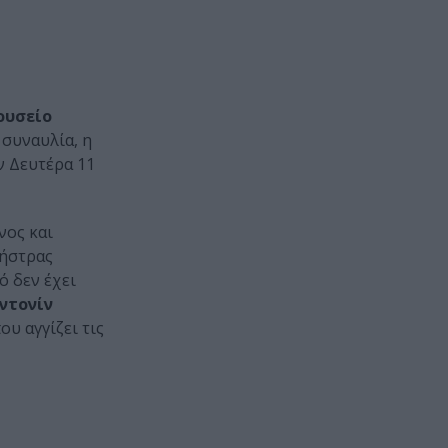
ουσείο
 συναυλία, η
ν Δευτέρα 11
νος και
ήστρας
ό δεν έχει
ντονίν
που αγγίζει τις