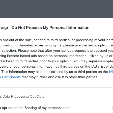
w.gr -
Do Not Process My Personal Information
μάθετε πρώτοι όλες τις ειδήσεις
to opt-out of the sale, sharing to third parties, or processing of your per
ολιτισμό στο
Culturenow.gr
formation for targeted advertising by us, please use the below opt-out s
r selection. Please note that after your opt-out request is processed y
r
Δες
eing interest-based ads based on personal information utilized by us or
disclosed to third parties prior to your opt-out. You may separately opt-
losure of your personal information by third parties on the IAB’s list of
. This information may also be disclosed by us to third parties on the
IA
Participants
that may further disclose it to other third parties.
ΗΣΤΡΑ ΑΘΗΝΩΝ
ΣΥΝΑΥΛΙΕΣ 2026
l Data Processing Opt Outs
νη και τον Πολιτισμό!
o opt-out of the Sharing of my personal data.