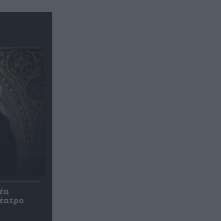
έα
θέατρο