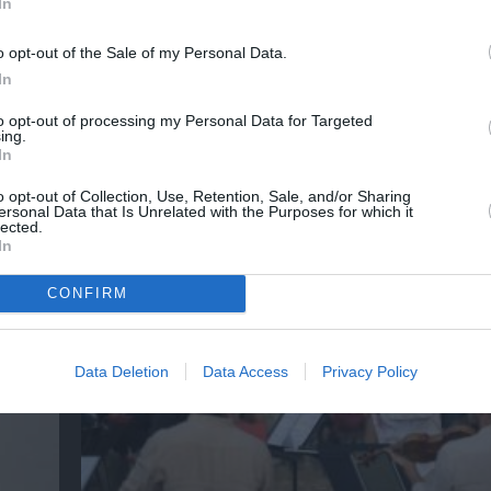
In
λουθήστε το Culturenow.gr
o opt-out of the Sale of my Personal Data.
In
to opt-out of processing my Personal Data for Targeted
ing.
In
χετικά Άρθρα
o opt-out of Collection, Use, Retention, Sale, and/or Sharing
ersonal Data that Is Unrelated with the Purposes for which it
lected.
In
CONFIRM
Data Deletion
Data Access
Privacy Policy