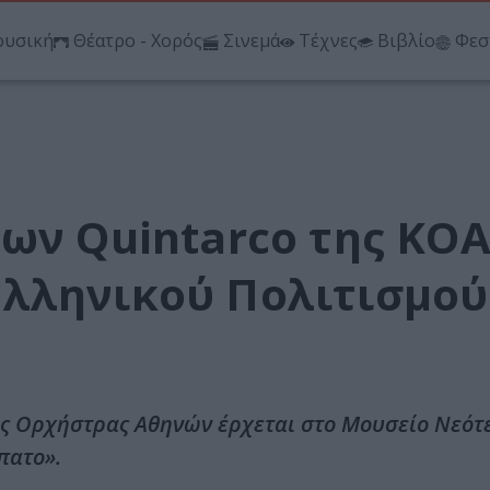
υσική
Θέατρο - Χορός
Σινεμά
Τέχνες
Βιβλίο
Φεσ
ων Quintarco της ΚΟΑ
λληνικού Πολιτισμού
κής Ορχήστρας Αθηνών έρχεται στο Μουσείο Νεότ
πατο».