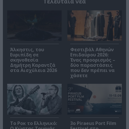
Τελευταία νέα
Άλκηστις, του
Φεστιβάλ Αθηνών
Ευριπίδη σε
Επιδαύρου 2026:
σκηνοθεσία
Ένας προορισμός –
Δημήτρη Καραντζά
δύο παραστάσεις
στα Αισχύλεια 2026
που δεν πρέπει να
χάσετε
Το Ροκ το Ελληνικό:
3o Piraeus Port Film
Ο Κώστας Τουρνάς
Festival στο