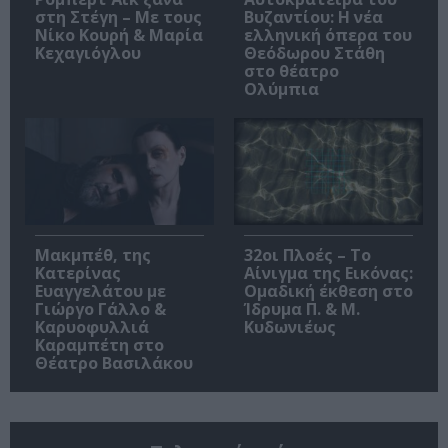
στη Στέγη – Με τους
Βυζαντίου: Η νέα
Νίκο Κουρή & Μαρία
ελληνική όπερα του
Κεχαγιόγλου
Θεόδωρου Στάθη
στο θέατρο
Ολύμπια
Μακμπέθ, της
32οι Πλοές – Το
Κατερίνας
Αίνιγμα της Εικόνας:
Ευαγγελάτου με
Ομαδική έκθεση στο
Γιώργο Γάλλο &
Ίδρυμα Π. & Μ.
Καρυοφυλλιά
Κυδωνιέως
Καραμπέτη στο
Θέατρο Βασιλάκου