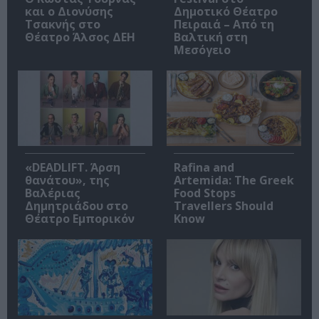
και ο Διονύσης
Δημοτικό Θέατρο
Τσακνής στο
Πειραιά – Από τη
Θέατρο Άλσος ΔΕΗ
Βαλτική στη
Μεσόγειο
«DEADLIFT. Άρση
Rafina and
θανάτου», της
Artemida: The Greek
Βαλέριας
Food Stops
Δημητριάδου στο
Travellers Should
Θέατρο Εμπορικόν
Know