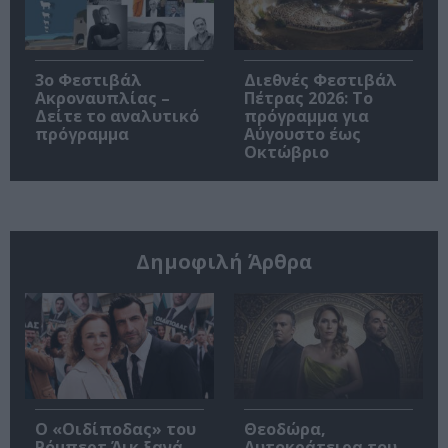
3ο Φεστιβάλ
Διεθνές Φεστιβάλ
Ακροναυπλίας –
Πέτρας 2026: Το
Δείτε το αναλυτικό
πρόγραμμα για
πρόγραμμα
Αύγουστο έως
Οκτώβριο
Δημοφιλή Άρθρα
O «Οιδίποδας» του
Θεοδώρα,
Ρόμπερτ Άικ ξανά
Αυτοκράτειρα του