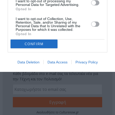
I want to opt-out of processing my
Personal Data for Targeted Advertising.
ΓΙΑΝΝΗΣ ΑΓΓΕΛΑΚΑΣ
ΓΙΑΝΝΗΣ ΧΑΡΟΥΛΗΣ
Opted In
ΕΙΣΒΟΛΕΑΣ
ΕΝΤΕΧΝΟ - ΛΑΪΚΟ - ΠΑΡΑΔΟΣΙΑΚΗ
I want to opt-out of Collection, Use,
Retention, Sale, and/or Sharing of my
ΙΟΥΛΙΑ ΚΑΡΑΠΑΤΑΚΗ
ΚΑΛΟΚΑΙΡΙΝΑ ΦΕΣΤΙΒΑΛ
Personal Data that Is Unrelated with the
Purposes for which it was collected.
ΚΑΛΟΚΑΙΡΙΝΕΣ ΣΥΝΑΥΛΙΕΣ
ΜΟΥΣΙΚΑ ΦΕΣΤΙΒΑΛ
Opted In
ΠΑΝΟΣ ΒΛΑΧΟΣ
ΠΑΥΛΟΣ ΠΑΥΛΙΔΗΣ
ΠΥΞ ΛΑΞ
CONFIRM
ΣΥΝΑΥΛΙΕΣ 2024
Data Deletion
Data Access
Privacy Policy
Newsletter
Κάθε βδομάδα στο e-mail σας τα τελευταία νέα για
την Τέχνη και τον Πολιτισμό!
Ακολουθήστε το Culturenow.gr