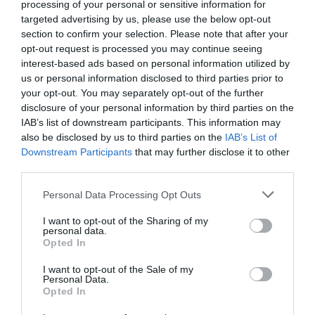
processing of your personal or sensitive information for
targeted advertising by us, please use the below opt-out
Eισιτήρια:
section to confirm your selection. Please note that after your
opt-out request is processed you may continue seeing
Early bird: Tριήμερο: 40€ || Προπώληση: Ημερήσιο: 18€
interest-based ads based on personal information utilized by
/ Τριήμερο: 45€ || Ταμείο: Ημερήσιο: 20€ / Τριήμερο:
us or personal information disclosed to third parties prior to
50€
your opt-out. You may separately opt-out of the further
disclosure of your personal information by third parties on the
Πληροφορίες / Κρατήσεις:
IAB’s list of downstream participants. This information may
anilioparkfestival.gr
also be disclosed by us to third parties on the
IAB’s List of
Downstream Participants
that may further disclose it to other
third parties.
Ακολουθήστε το Culturenow.gr στο
Google News
και
μάθετε πρώτοι όλες τις ειδήσεις
Personal Data Processing Opt Outs
Δείτε όλα τα
τελευταία νέα
για την Τέχνη και τον
I want to opt-out of the Sharing of my
personal data.
Πολιτισμό στο
Culturenow.gr
Opted In
I want to opt-out of the Sale of my
Νέοι Διαγωνισμοί
❯
Personal Data.
Opted In
Tags