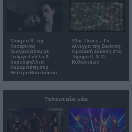
Μακμπέθ, της
32οι Πλοές – Το
Κατερίνας
Αίνιγμα της Εικόνας:
Ευαγγελάτου με
Ομαδική έκθεση στο
Γιώργο Γάλλο &
Ίδρυμα Π. & Μ.
Καρυοφυλλιά
Κυδωνιέως
Καραμπέτη στο
Θέατρο Βασιλάκου
Τελευταία νέα