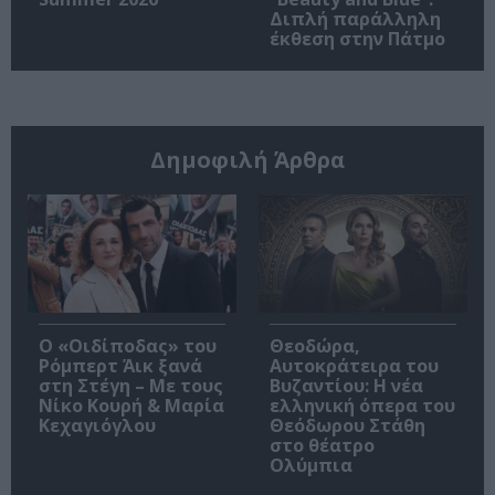
Διπλή παράλληλη
έκθεση στην Πάτμο
Δημοφιλή Άρθρα
O «Οιδίποδας» του
Θεοδώρα,
Ρόμπερτ Άικ ξανά
Αυτοκράτειρα του
στη Στέγη – Με τους
Βυζαντίου: Η νέα
Νίκο Κουρή & Μαρία
ελληνική όπερα του
Κεχαγιόγλου
Θεόδωρου Στάθη
στο θέατρο
Ολύμπια