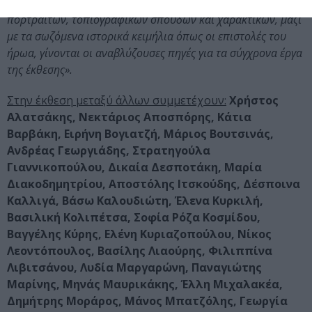
αυτές γίνονται αντιληπτές μέσα από τη μελέτη ιστορικών
πορτραίτων, τοπιογραφικών σπουδών και χαρακτικών, μαζί
με τα σωζόμενα ιστορικά κειμήλια όπως οι επιστολές του
ήρωα, γίνονται οι αναβλύζουσες πηγές για τα σύγχρονα έργα
της έκθεσης».
Στην έκθεση μεταξύ άλλων συμμετέχουν:
Χρήστος
Αλατσάκης, Νεκτάριος Αποσπόρης, Κάτια
Βαρβάκη, Ειρήνη Βογιατζή, Μάριος Βουτσινάς,
Ανδρέας Γεωργιάδης, Στρατηγούλα
Γιαννικοπούλου, Δικαία Δεσποτάκη, Μαρία
Διακοδημητρίου, Αποστόλης Ιτσκούδης, Δέσποινα
Καλλιγά, Βάσω Καλουδιώτη, Έλενα Κυρκιλή,
Βασιλική Κολιπέτσα, Σοφία Ρόζα Κοσμίδου,
Βαγγέλης Κύρης, Ελένη Κυριαζοπούλου, Νίκος
Λεοντόπουλος, Βασίλης Λιαούρης, Φιλιππίνα
Λιβιτσάνου, Λυδία Μαργαρώνη, Παναγιώτης
Μαρίνης, Μηνάς Μαυρικάκης, Έλλη Μιχαλακέα,
Δημήτρης Μοράρος, Μάνος Μπατζόλης, Γεωργία