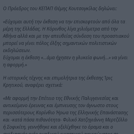
Ο Πρόεδρος του ΚΕΠΑΠ Θέμης Κουτσογκίλας δηλώνει:
«Εύχομαι αυτή την έκθεση να την επισκεφτούν από όλα τα
μέρη της Ελλάδας. Η Κόρινθος λίγα χιλιόμετρα από την
Αθήνα αλλά και με την απευθείας σύνδεση του προαστιακού
μπορεί να γίνει πόλος έλξης σημαντικών πολιτιστικών
εκδηλώσεων.
Εύχομαι η έκθεση «…άμα ήχησεν η γλυκεία φωνή…» να γίνει
η αφορμή.»
Η ιστορικός τέχνης και επιμελήτρια της έκθεσης Ίρις
Κρητικού, αναφέρει σχετικά:
«Με αφορμή την Επέτειο της Εθνικής Παλιγγενεσίας και
αντικείμενο έρευνας και έμπνευσης τον άγνωστο στους
περισσότερους Κορίνθιο Ήρωα της Ελληνικής Επανάστασης
και -κατά πάσα πιθανότητα- Φιλικό Χατζηγιάννη Μερτζέλλο
ή Σοφικίτη, γεννήθηκε και εξελίχθηκε το όραμα και ο