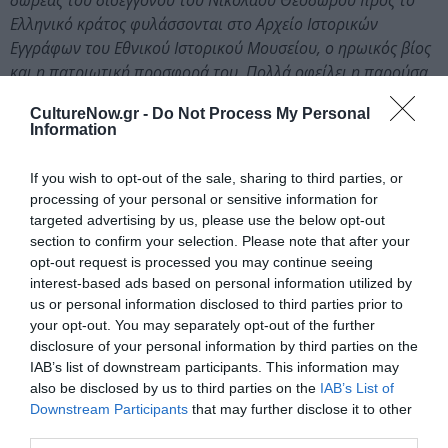
δωρεάς του δισεγγόνου του Νικολάου Θεόδωρου προς το
Ελληνικό κράτος φυλάσσονται στο Αρχείο Ιστορικών
Εγγράφων του Εθνικού Ιστορικού Μουσείου, ο ηρωικός βίος
και η πατριωτική προσφορά του. Πολλά οφείλει η παρούσα
έκθεση στον μελετητή του βίου του Χατζηγιάννη Μερτζέλλου
CultureNow.gr -
Do Not Process My Personal
και του σώματος των επιστολών, κ. Αναστάσιο Λυμπερίου.
Information
Το ιστορικό χρονολόγιο που ο ίδιος συνέταξε,
συμπεριλαμβάνεται εξάλλου στον υπό έκδοση κατάλογο της
If you wish to opt-out of the sale, sharing to third parties, or
έκθεσης.
processing of your personal or sensitive information for
targeted advertising by us, please use the below opt-out
Το τοπίο της Κορίνθου μέσα από ιστορικές ελαιογραφίες και
section to confirm your selection. Please note that after your
χαρακτικά, τα ιστορικά ενθυμήματα του Αγώνα και τα
opt-out request is processed you may continue seeing
εξαρτήματα εποχής (όπλα, ενδύματα, αντικείμενα), οι
interest-based ads based on personal information utilized by
us or personal information disclosed to third parties prior to
επιστολές προς τον ήρωα Χατζηγιάννη, η σκιαγράφηση της
your opt-out. You may separately opt-out of the further
ηρωικής μορφής του μέσα στον χωροχρόνο, τα συνελεγμένα
disclosure of your personal information by third parties on the
στοιχεία για τον ίδιο και για τα υπόλοιπα μέλη του
IAB’s list of downstream participants. This information may
προσωπικού βίου του, αλλά και η ευρύτερη φαντασία των
also be disclosed by us to third parties on the
IAB’s List of
συμμετεχόντων που καλείται να ιχνηλατήσει τα βήματα και
Downstream Participants
that may further disclose it to other
τις πράξεις του ήρωα στην περιοχή, ο χωροχρόνος όπου
third parties.