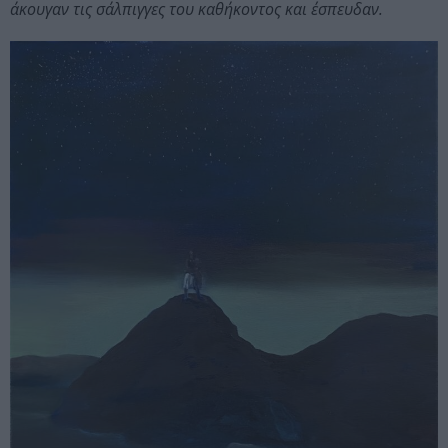
άκουγαν τις σάλπιγγες του καθήκοντος και έσπευδαν.