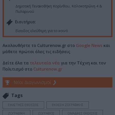
Δημοτική Πινακοθήκη Κορίνθου, Κολοκοτρώνη 4 &
Πυλαρινού
Eισιτήρια:
Είσοδος ελεύθερη για το κοινό
Ακολουθήστε το Culturenow.gr στο
Google News
και
μάθετε πρώτοι όλες τις ειδήσεις
Δείτε όλα τα
τελευταία νέα
για την Τέχνη και τον
Πολιτισμό στο
Culturenow.gr
Νέοι Διαγωνισμοί
❯
Tags
ΕΙΚΑΣΤΙΚΕΣ ΕΚΘΕΣΕΙΣ
ΕΚΘΕΣΗ ΖΩΓΡΑΦΙΚΗΣ
ΖΩΓΡΑΦΙΚΗ
ΖΩΓΡΑΦΟΣ
ΟΜΑΔΙΚΕΣ ΕΚΘΕΣΕΙΣ