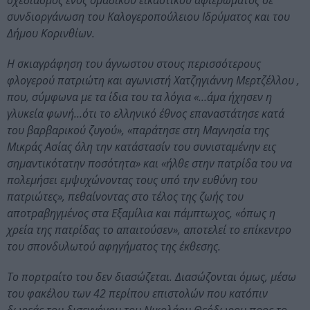
σχεδιασμός ενός ομαδικού εικαστικού αφιερώματος σε
συνδιοργάνωση του Καλογεροπούλειου Ιδρύματος και του
Δήμου Κορινθίων.
Η σκιαγράφηση του άγνωστου στους περισσότερους
φλογερού πατριώτη και αγωνιστή Χατζηγιάννη Μερτζέλλου ,
που, σύμφωνα με τα ίδια του τα λόγια «…άμα ήχησεν η
γλυκεία φωνή…ότι το ελληνικό έθνος επαναστάτησε κατά
του βαρβαρικού ζυγού», «παράτησε στη Μαγνησία της
Μικράς Ασίας όλη την κατάστασίν του συνισταμένην εις
σημαντικότατην ποσότητα» και «ήλθε στην πατρίδα του να
πολεμήσει εμψυχώνοντας τους υπό την ευθύνη του
πατριώτες», πεθαίνοντας στο τέλος της ζωής του
αποτραβηγμένος στα Εξαμίλια και πάμπτωχος, «όπως η
χρεία της πατρίδας το απαιτούσεν», αποτελεί το επίκεντρο
του σπονδυλωτού αφηγήματος της έκθεσης.
Το πορτραίτο του δεν διασώζεται. Διασώζονται όμως, μέσω
του φακέλου των 42 περίπου επιστολών που κατόπιν