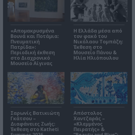
«Απομακρυσμένα
Η Ελλάδα μέσα από
Βουνά και Ποτάμια:
τον φακό του
Πνευματική
Νικόλαου Τομπάζη:
Πατρίδα»:
Έκθεση στο
Περιοδική έκθεση
Μουσείο Πάνου &
στο Διαχρονικό
Ηλία Ηλιόπουλου
Μουσείο Αίγινας
Σαρωνίς Βατικιώτη
Απόστολος
Γκάτσου –
Χαντζαράς –
Διαφάνειες Ζωής:
«Κλεμμένος
Έκθεση στο Katheti
Πειρατής» &
Summer 2026
“Beauty and Blue”: