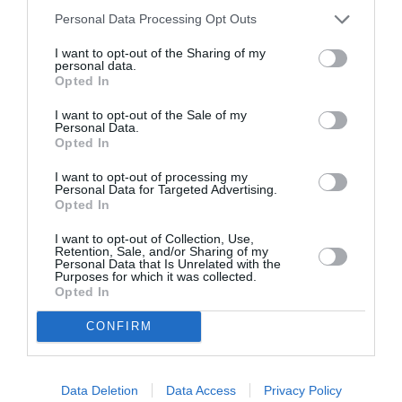
έδρασε και πολέμησε, οι οικογενειακές του συνθήκες και η
Personal Data Processing Opt Outs
ανιδιοτελής του υπόσταση, εικονοποιούνται ως πολύτιμα
θραύσματα με τη βοήθεια πρωτογενών ιστορικών πηγών,
I want to opt-out of the Sharing of my
personal data.
τοπικών γεωγραφικών στοιχείων και μουσειακών κειμηλίων
Opted In
και τρέπονται στην αναβλύζουσα πρώτη ύλη της έκθεσης
που επιβεβαιώνει την προτροπή του Στρατηγού
I want to opt-out of the Sale of my
Personal Data.
Μακρυγιάννη: «Είμαστε στο Εμείς». Χωρίς συλλογικές θυσίες
Opted In
και ανδραγαθήματα, χωρίς άγνωστους και αζωγράφιστους
ήρωες που πολέμησαν δίπλα στους πλέον
I want to opt-out of processing my
Personal Data for Targeted Advertising.
απαθανατισμένους και προβεβλημένους, η Ελευθερία των
Opted In
Ελλήνων δεν θα είχε κερδηθεί…».
I want to opt-out of Collection, Use,
Retention, Sale, and/or Sharing of my
Personal Data that Is Unrelated with the
«Η σκιαγράφηση του προσώπου και της δράσης του
Purposes for which it was collected.
Opted In
Χατζηγιάννη μέσα από πρωτογενείς πηγές αλλά και με την
οπτική ενεργοποίηση του ιστορικού γεωγραφικού τοπίου
CONFIRM
που σηματοδότησε την εν λόγω δράση, οι πλαστικές και
εννοιολογικές λεπτομέρειες των ανθρώπων, των ηρώων,
των φορεσιών και της τοπιογραφίας της εποχής, έτσι όπως
Data Deletion
Data Access
Privacy Policy