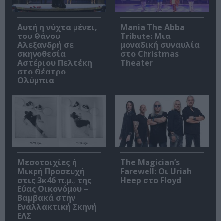
Αυτή η νύχτα μένει,
Mania The Abba
του Θάνου
Tribute: Μια
Αλεξανδρή σε
μοναδική συναυλία
σκηνοθεσία
στο Christmas
Αστέριου Πελτέκη
Theater
στο Θέατρο
Ολύμπια
Μεσοτοιχίες ή
The Magician’s
Μικρή Προσευχή
Farewell: Οι Uriah
στις 3κ46 π.μ., της
Heep στο Floyd
Εύας Οικονόμου –
Βαμβακά στην
Εναλλακτική Σκηνή
ΕΛΣ