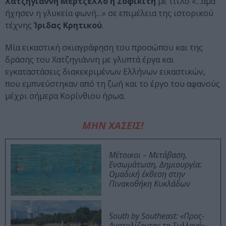
Χατζηγιάννη Μερτζέλλο ή Σοφικίτη
με τίτλο «…άμα
ήχησεν η γλυκεία φωνή…» σε επιμέλεια της ιστορικού
τέχνης
Ίριδας Κρητικού
.
Μία εικαστική σκιαγράφηση του προσώπου και της
δράσης του Χατζηγιάννη με γλυπτά έργα και
εγκαταστάσεις διακεκριμένων Ελλήνων εικαστικών,
που εμπνεύστηκαν από τη ζωή και το έργο του αφανούς
μέχρι σήμερα Κορίνθιου ήρωα.
ΜΗΝ ΧΑΣΕΙΣ!
Μέτοικοι – Μετάβαση,
Ενσωμάτωση, Δημιουργία:
Ομαδική έκθεση στην
Πινακοθήκη Κυκλάδων
South by Southeast: «Προς-
Ανατολίζοντας τη Συλλογή»