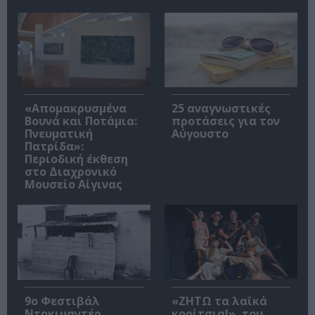
«Απομακρυσμένα
25 αναγνωστικές
Βουνά και Ποτάμια:
προτάσεις για τον
Πνευματική
Αύγουστο
Πατρίδα»:
Περιοδική έκθεση
στο Διαχρονικό
Μουσείο Αίγινας
9ο Φεστιβάλ
«ΖΗΤΩ τα λαϊκά
Ντοκιμαντέρ
κορίτσια!», του