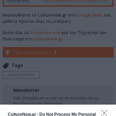
Πληροφορίες
http://www.liberal-truths.blogspot.com/
Ακολουθήστε το Culturenow.gr στο
Google News
και
μάθετε πρώτοι όλες τις ειδήσεις
Δείτε όλα τα
τελευταία νέα
για την Τέχνη και τον
Πολιτισμό στο
Culturenow.gr
Νέοι Διαγωνισμοί
❯
Tags
ΕΚΔΟΣΕΙΣ ΚΡΙΤΙΚΗ
Newsletter
Κάθε βδομάδα στο e-mail σας τα τελευταία νέα για
την Τέχνη και τον Πολιτισμό!
CultureNow.gr -
Do Not Process My Personal