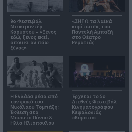
9ο Φεστιβάλ
«ΖΗΤΩ τα λαϊκά
Ντοκιμαντέρ
κορίτσια!», του
Καρύστου – «Ξένος
Παντελή Αμπαζή
εδώ, ξένος εκεί,
στο Θέατρο
όπου κι αν πάω
Ρεματιάς
ξένος»
Η Ελλάδα μέσα από
Έρχεται το 5ο
τον φακό του
Διεθνές Φεστιβάλ
Νικόλαου Τομπάζη:
Κινηματογράφου
Έκθεση στο
Κεφαλονιάς
Μουσείο Πάνου &
«Κύματα»
Ηλία Ηλιόπουλου