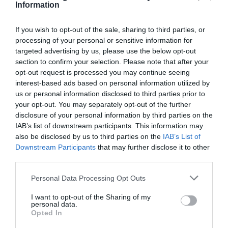
Information
If you wish to opt-out of the sale, sharing to third parties, or
processing of your personal or sensitive information for
Ακολουθήστε το Culturenow.gr
targeted advertising by us, please use the below opt-out
section to confirm your selection. Please note that after your
opt-out request is processed you may continue seeing
interest-based ads based on personal information utilized by
us or personal information disclosed to third parties prior to
Σχετικά Άρθρα
your opt-out. You may separately opt-out of the further
disclosure of your personal information by third parties on the
IAB’s list of downstream participants. This information may
also be disclosed by us to third parties on the
IAB’s List of
Downstream Participants
that may further disclose it to other
third parties.
Personal Data Processing Opt Outs
Η μακρά λίστα με
Έκθεση Βιβλίου
τις υποψηφιότητες
2026 στο Ναύπλιο
I want to opt-out of the Sharing of my
για το Βραβείο
personal data.
Booker 2026
Opted In