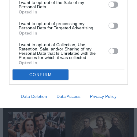
I want to opt-out of the Sale of my
Personal Data.
Opted In
I want to opt-out of processing my
Personal Data for Targeted Advertising.
Opted In
«Παρεμποδίζοντας
Σπύρος Κακατσάκης
I want to opt-out of Collection, Use,
την αποστασία,
– Ανακρίνοντας το
Retention, Sale, and/or Sharing of my
Ιουλιανά 1965»:
Σκοτάδι:
Personal Data that Is Unrelated with the
Παρουσίαση του
Παρουσίαση του
Purposes for which it was collected.
βιβλίου στο
βιβλίου στα Public
Opted In
Μεταξουργείο
Συντάγματος
CONFIRM
Data Deletion
Data Access
Privacy Policy
Δημοφιλή Άρθρα