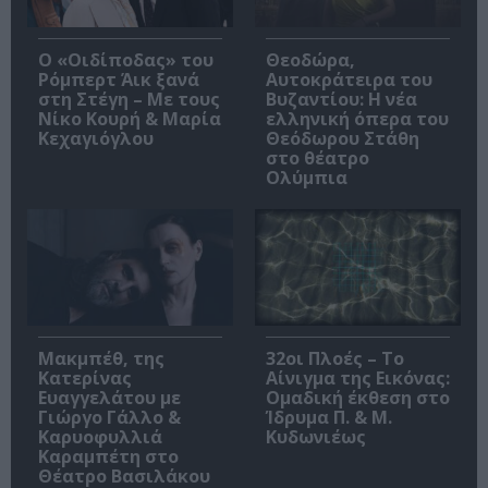
O «Οιδίποδας» του
Θεοδώρα,
Ρόμπερτ Άικ ξανά
Αυτοκράτειρα του
στη Στέγη – Με τους
Βυζαντίου: Η νέα
Νίκο Κουρή & Μαρία
ελληνική όπερα του
Κεχαγιόγλου
Θεόδωρου Στάθη
στο θέατρο
Ολύμπια
Μακμπέθ, της
32οι Πλοές – Το
Κατερίνας
Αίνιγμα της Εικόνας:
Ευαγγελάτου με
Ομαδική έκθεση στο
Γιώργο Γάλλο &
Ίδρυμα Π. & Μ.
Καρυοφυλλιά
Κυδωνιέως
Καραμπέτη στο
Θέατρο Βασιλάκου