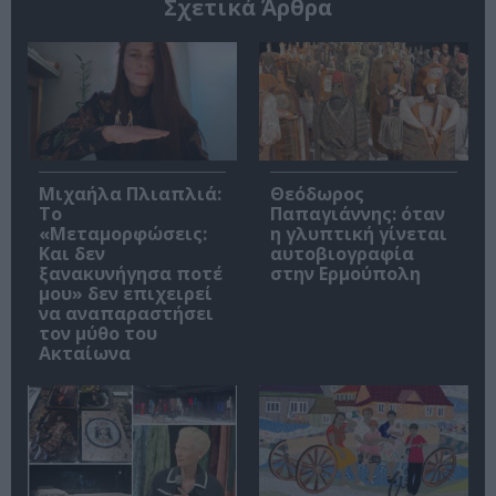
Σχετικά Άρθρα
Μιχαήλα Πλιαπλιά:
Θεόδωρος
Το
Παπαγιάννης: όταν
«Μεταμορφώσεις:
η γλυπτική γίνεται
Και δεν
αυτοβιογραφία
ξανακυνήγησα ποτέ
στην Ερμούπολη
μου» δεν επιχειρεί
να αναπαραστήσει
τον μύθο του
Ακταίωνα