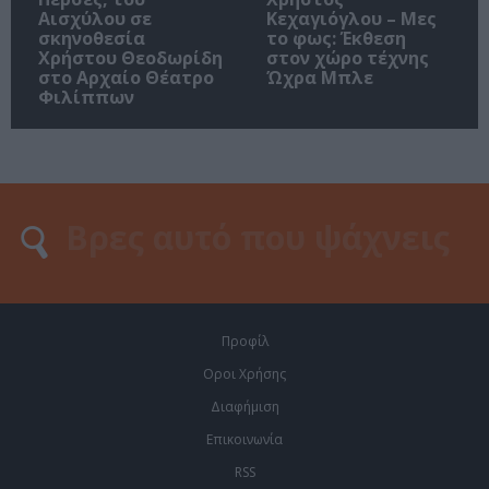
Αισχύλου σε
Κεχαγιόγλου – Μες
σκηνοθεσία
το φως: Έκθεση
Χρήστου Θεοδωρίδη
στον χώρο τέχνης
στο Αρχαίο Θέατρο
Ώχρα Μπλε
Φιλίππων
Προφίλ
Οροι Χρήσης
Διαφήμιση
Επικοινωνία
RSS