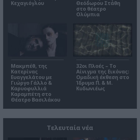
Κεχαγιόγλου
Θεόδωρου Στάθη
στο θέατρο
Ολύμπια
Μακμπέθ, της
32οι Πλοές – Το
Κατερίνας
Αίνιγμα της Εικόνας:
Ευαγγελάτου με
Ομαδική έκθεση στο
Γιώργο Γάλλο &
Ίδρυμα Π. & Μ.
Καρυοφυλλιά
Κυδωνιέως
Καραμπέτη στο
Θέατρο Βασιλάκου
Τελευταία νέα