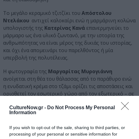
Το μεγάλο κεραμικό τζιτζίκι του
Απόστολου
Ντελάκου
αντιχεί καλοκαίρι ενώ η μαρμάρινη κολώνα
υπολογιστής της
Κατερίνας Κανά
επανερμηνεύει το
μάρμαρο ως ένα υλικό ζωντανό, με την ιστορία της
ανθρωπότητας να είναι μέρος της δικιάς του ιστορίας,
και όχι ένα απομεινάρι του παρελθόντος ή μία
υπερβολή της πολυτέλειας.
Η φωτογραφία της
Μαργαρίτας Μυρογιάννη
ανοίγεται στη θέα του θάλασσας από το παράθυρο ενώ
η ενυδατική κρέμα στο τζάμι ορίζει τις αποστάσεις και
οριοθετεί τον εσωτερικό χώρο από τον εξωτερικό – σε
αντίθεση με το μικρό μπρούτζινο γλυπτό στο οποίο το
CultureNow.gr -
Do Not Process My Personal
εσωτερικό και το εξωτερικό είναι μονίμως υπό
Information
διαπραγμάτευση.
If you wish to opt-out of the sale, sharing to third parties, or
Ο
Πέτρος Ευσταθιάδης
στήνει την ελληνική ύπαιθρο
processing of your personal or sensitive information for
μεγάλων διαστάσεων προσωρινές γλυπτικές