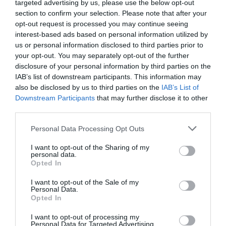
targeted advertising by us, please use the below opt-out
κατασκευές τις οποίες φωτογραφίζει και παρουσιάζει
section to confirm your selection. Please note that after your
σε μεγάλα τυπώματα. Οι εικόνες που προκύπτουν από
opt-out request is processed you may continue seeing
τη μία πρωτότυπες και από την άλλη δε σταματούν να
interest-based ads based on personal information utilized by
σου φέρνουν στο μυαλό τους διάφορους
us or personal information disclosed to third parties prior to
your opt-out. You may separately opt-out of the further
αυτοσχεδιασμούς που προκύπτουν από ανάγκη και
disclosure of your personal information by third parties on the
συναντάς συνεχώς στην ελληνική επαρχία, στα χωριά
IAB’s list of downstream participants. This information may
και στα χωράφια.
also be disclosed by us to third parties on the
IAB’s List of
Downstream Participants
that may further disclose it to other
Ο
Γιάννης Κολιόπουλος
φτιάχνει κολάζ από λογής
third parties.
λογής υλικά και τα δύο έργα της έκθεσης καταπιάνονται
με τον ιδιωτική ζωή και τις δημόσιες εκφράσεις της.
Personal Data Processing Opt Outs
I want to opt-out of the Sharing of my
Τα ζωγραφικά έργα της
Πάολας Παλαβίδη
βρίσκουν
personal data.
την καταγωγή τους στις εικόνες των εγκυκλοπεδειών
Opted In
και τις επιστημονικές εικονογραφήσεις μερικών
I want to opt-out of the Sale of my
δεκαετιών πριν, τις οποίες χρησιμοποιεί για να
Personal Data.
καυτηριάσει τη σύγχρονη εκβιομηχανοποιημένη ζωή.
Opted In
I want to opt-out of processing my
Τέλος στην έκθεση πραουσιάζεται και ένα αντικείμενο
Personal Data for Targeted Advertising.