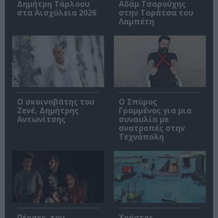
Δημήτρη Τάρλοου
Αδάμ Τσαρούχης
στα Αισχύλεια 2026
στην Ταράτσα του
Λαμπέτη
Ο σκοινοβάτης του
Ο Σπύρος
Ζενέ, Δημήτρης
Γραμμένος για μια
Αντωνίτσης
συναυλία με
ανατροπές στην
Τεχνόπολη
Πέρσες, του
Χρήστος