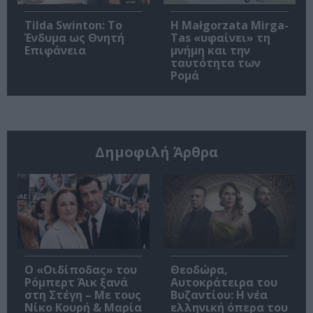
Tilda Swinton: Το
Η Małgorzata Mirga-
Ένδυμα ως Θνητή
Tas «υφαίνει» τη
Επιφάνεια
μνήμη και την
ταυτότητα των
Ρομά
Δημοφιλή Άρθρα
O «Οιδίποδας» του
Θεοδώρα,
Ρόμπερτ Άικ ξανά
Αυτοκράτειρα του
στη Στέγη – Με τους
Βυζαντίου: Η νέα
Νίκο Κουρή & Μαρία
ελληνική όπερα του