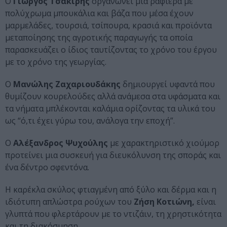
Ο
Γιώργος Τσακίρης
οργανώνει μια ραφιέρα με
πολύχρωμα μπουκάλια και βάζα που μέσα έχουν
μαρμελάδες, τουρσιά, τσίπουρα, κρασιά και προϊόντα
μεταποίησης της αγροτικής παραγωγής τα οποία
παρασκευάζει ο ίδιος ταυτίζοντας το χρόνο του έργου
με το χρόνο της γεωργίας.
Ο
Μανώλης Ζαχαριουδάκης
δημιουργεί υφαντά που
θυμίζουν κουρελούδες αλλά ανάμεσα στα υφάσματα και
τα νήματα μπλέκονται καλάμια ορίζοντας τα υλικά του
ως “ό,τι έχει γύρω του, ανάλογα την εποχή”.
Ο
Αλέξανδρος Ψυχούλης
με χαρακτηριστικό χιούμορ
προτείνει μια συσκευή για διευκόλυνση της σποράς και
ένα δέντρο σφεντόνα.
Η καρέκλα σκύλος φτιαγμένη από ξύλο και δέρμα και η
ιδιότυπη απλώστρα ρούχων του
Ζήση Κοτιώνη,
είναι
γλυπτά που φλερτάρουν με το ντιζάιν, τη χρηστικότητα
και τη διακόσμηση.