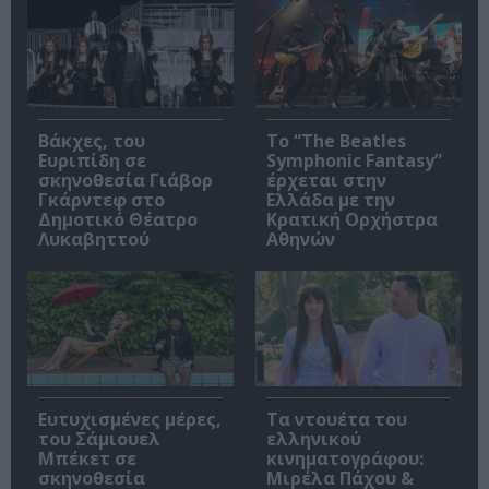
Βάκχες, του
Το “The Beatles
Ευριπίδη σε
Symphonic Fantasy”
σκηνοθεσία Γιάβορ
έρχεται στην
Γκάρντεφ στο
Ελλάδα με την
Δημοτικό Θέατρο
Κρατική Ορχήστρα
Λυκαβηττού
Αθηνών
Ευτυχισμένες μέρες,
Τα ντουέτα του
του Σάμιουελ
ελληνικού
Μπέκετ σε
κινηματογράφου:
σκηνοθεσία
Μιρέλα Πάχου &