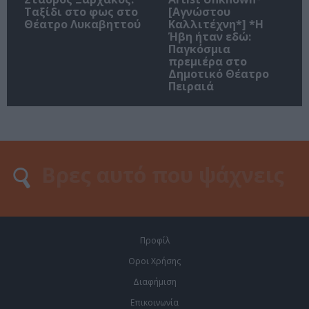
Ταξίδι στο φως στο
[Αγνώστου
Θέατρο Λυκαβηττού
Καλλιτέχνη*] *Η
Ήβη ήταν εδώ:
Παγκόσμια
πρεμιέρα στο
Δημοτικό Θέατρο
Πειραιά
Προφίλ
Οροι Χρήσης
Διαφήμιση
Επικοινωνία