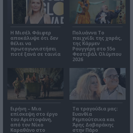
Η Μισέλ Φάιφερ
Πολυάννα Το
αποκάλυψε ότι δεν
παιχνίδι της χαράς,
θέλει να
της Κάρμεν
πρωταγωνιστήσει
Ρουγγέρη στο 55ο
ποτέ ξανά σε ταινία
Φεστιβάλ Ολύμπου
2026
Ειρήνη – Μια
Τα τραγούδια μας:
επίσκεψη στο έργο
Ευανθία
του Αριστοφάνη,
Ρεμπούτσικα και
από τον Νίκο
Άρης Δαβαράκης
Καραθάνο στο
στην Πάρο