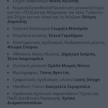
Στίχοι τραγουδιών
Νίκος Αξιώτης
Κείμενα/Σκηνοθεσία/Πρωτότυπη μουσική/Στίχοι
για τον «Τζίτζικα και Μέρμηγκα» και «Δύο Τράγους»
και Στίχοι για τον «Λαγό και τη Χελώνα»:
Πέτρος
Δαμουλής
Σκηνικό-Κοστούμια:
Γεωργία Μπούρδα
Επιμέλεια κίνησης:
Έλενα Γεροδήμου
Eπιστημονικός σχεδιασμός διαδραστικού μέρους:
Φλώρα Σπύρου
Ηθοποιοί: Νίκος Αξιώτης,
Δήμητρα Σκέμπη,
Έλσα Λουμπαρδιά
Ζωντανή μουσική:
Oμάδα Μικρός Νότος
Φωτογραφίες:
Τάσος Βρεττός
Γραφιστικός σχεδιασμός υλικού:
Losty_Design
Υπεύθυνη Τύπου:
Ευαγγελία Σκρομπόλα
Οργάνωση σχολικών παραστάσεων Τέχνες και
Παιδί Διεύθυνση Παραγωγής:
Χρύσα
Διαμαντοπούλου