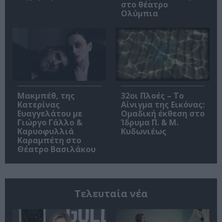
στο θέατρο
Ολύμπια
Μακμπέθ, της
32οι Πλοές – Το
Κατερίνας
Αίνιγμα της Εικόνας:
Ευαγγελάτου με
Ομαδική έκθεση στο
Γιώργο Γάλλο &
Ίδρυμα Π. & Μ.
Καρυοφυλλιά
Κυδωνιέως
Καραμπέτη στο
Θέατρο Βασιλάκου
Τελευταία νέα