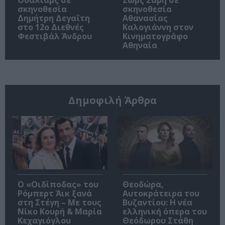
σκηνοθεσία
σκηνοθεσία
Δημήτρη Δεγαΐτη
Αθανασίας
στο 12ο Διεθνές
Καλογιάννη στον
Φεστιβάλ Άνδρου
Κινηματογράφο
Αθηναία
Δημοφιλή Άρθρα
O «Οιδίποδας» του
Θεοδώρα,
Ρόμπερτ Άικ ξανά
Αυτοκράτειρα του
στη Στέγη – Με τους
Βυζαντίου: Η νέα
Νίκο Κουρή & Μαρία
ελληνική όπερα του
Κεχαγιόγλου
Θεόδωρου Στάθη