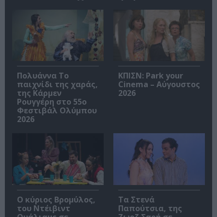
Πολυάννα Το
ΚΠΙΣΝ: Park your
παιχνίδι της χαράς,
Cinema – Αύγουστος
της Κάρμεν
2026
Ρουγγέρη στο 55ο
Φεστιβάλ Ολύμπου
2026
O κύριος Βρομύλος,
Τα Στενά
του Ντέιβιντ
Παπούτσια, της
Ουάλιαμς σε
Ζωρζ Σαρή σε