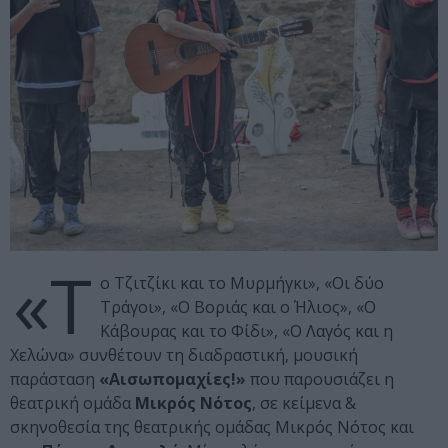
«Τ
ο Τζιτζίκι και το Μυρμήγκι», «Oι δύο
Τράγοι», «Ο Βοριάς και ο Ήλιος», «Ο
Κάβουρας και το Φίδι», «Ο Λαγός και η
Χελώνα» συνθέτουν τη διαδραστική, μουσική
παράσταση
«Αισωπομαχίες!»
που παρουσιάζει η
θεατρική ομάδα
Μικρός Νότος
, σε κείμενα &
σκηνοθεσία της θεατρικής ομάδας Μικρός Νότος και