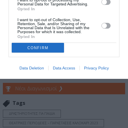
I want to opt-out of processing my
Personal Data for Targeted Advertising.
Opted In
Προπώληση: 10€ | Ταμείο: 12€
I want to opt-out of Collection, Use,
Πληροφορίες / Κρατήσεις:
Retention, Sale, and/or Sharing of my
Personal Data that Is Unrelated with the
mikrosnotos.gr
Purposes for which it was collected.
Opted In
Ακολουθήστε το Culturenow.gr στο
Google News
και
CONFIRM
μάθετε πρώτοι όλες τις ειδήσεις
Δείτε όλα τα
τελευταία νέα
για την Τέχνη και τον
Data Deletion
Data Access
Privacy Policy
Πολιτισμό στο
Culturenow.gr
Νέοι Διαγωνισμοί
❯
Tags
ΔΡΑΣΤΗΡΙΟΤΗΤΕΣ ΓΙΑ ΠΑΙΔΙΑ
ΘΕΑΤΡΙΚΕΣ ΠΕΡΙΟΔΕΙΕΣ – ΠΑΡΑΣΤΑΣΕΙΣ ΚΑΛΟΚΑΙΡΙ 2023