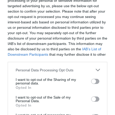
processing of your personal or sensitive information for
Διαβάστε επίσης:
targeted advertising by us, please use the below opt-out
section to confirm your selection. Please note that after your
Έλσα Λουμπαρδιά: Τα παιδιά παίρνουν το λόγο σε μια
opt-out request is processed you may continue seeing
ουσιαστική διάδραση
interest-based ads based on personal information utilized by
us or personal information disclosed to third parties prior to
your opt-out. You may separately opt-out of the further
Ταυτότητα Εκδήλωσης
disclosure of your personal information by third parties on the
IAB’s list of downstream participants. This information may
Ημερομηνία:
also be disclosed by us to third parties on the
IAB’s List of
Downstream Participants
that may further disclose it to other
08/09/2023
10/09/2023
16/09/2023
third parties.
17/09/2023
23/09/2023
15/10/2023
Personal Data Processing Opt Outs
22/10/2023
I want to opt-out of the Sharing of my
personal data.
Για τις ώρες δείτε το αναλυτικό πρόγραμμα
Opted In
Τοποθεσία:
I want to opt-out of the Sale of my
Personal Data.
Διάφορες τοποθεσίες (δείτε το αναλυτικό πρόγραμμα)
Opted In
Eισιτήρια: