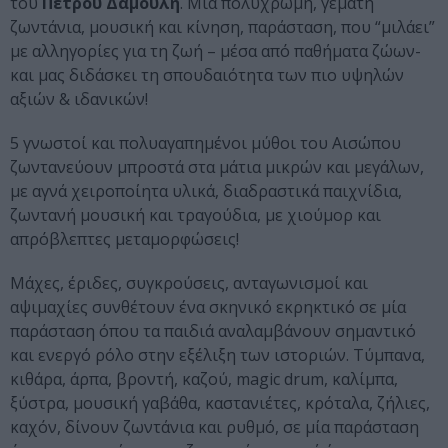
του
Πέτρου Δαμουλή
. Μία πολύχρωμη, γεμάτη
ζωντάνια, μουσική και κίνηση, παράσταση, που “μιλάει”
με αλληγορίες για τη ζωή – μέσα από παθήματα ζώων-
και μας διδάσκει τη σπουδαιότητα των πιο υψηλών
αξιών & ιδανικών!
5 γνωστοί και πολυαγαπημένοι μύθοι του Αισώπου
ζωντανεύουν μπροστά στα μάτια μικρών και μεγάλων,
με αγνά χειροποίητα υλικά, διαδραστικά παιχνίδια,
ζωντανή μουσική και τραγούδια, με χιούμορ και
απρόβλεπτες μεταμορφώσεις!
Μάχες, έριδες, συγκρούσεις, ανταγωνισμοί και
αψιμαχίες συνθέτουν ένα σκηνικό εκρηκτικό σε μία
παράσταση όπου τα παιδιά αναλαμβάνουν σημαντικό
και ενεργό ρόλο στην εξέλιξη των ιστοριών. Τύμπανα,
κιθάρα, άρπα, βροντή, καζού, magic drum, καλίμπα,
ξύστρα, μουσική γαβάθα, καστανιέτες, κρόταλα, ζήλιες,
καχόν, δίνουν ζωντάνια και ρυθμό, σε μία παράσταση