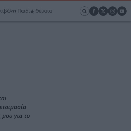
τιβάλ
Παιδί
Θέματα
και
οετοιμασία
 μου για το