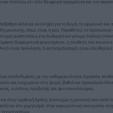
 και πιστεύω οτι τότε θα αφορά πραγματικά και τον ακροα
πόβαθρο αλλά και αντίληψη για τη δομή, το αρμονικό και 
δη μουσικής, όπως είναι η jazz. Παραθέτεις το προσωπικό 
στιγμή αναπτύσσεις ένα διαδραστικό γόνιμο διάλογο (inter
 είμαστε διαφορετικά φορτισμένοι, η σύνθεση του κοινού ε
 Αυτό είναι πρόκληση. Ο αυτοσχεδιασμός είναι ελευθερία 
ίναι συνδεδεμένες με την καθημερινότητα, (εργασία, πένθο
ι’ αυτο και εισχωρούν στις ψυχές βαθιά και προκαλούν δόνη
ανίας, ευτελούς προβολής και ψευτοκουλτούρας.
ζεται στην ομαδική δράση. Δυστυχώς η μουσική που κατά τ
ασίζεται στο μιμητισμό, στην καριερίστικη νοοτροπία, στ
 τεχνοτροπιών.