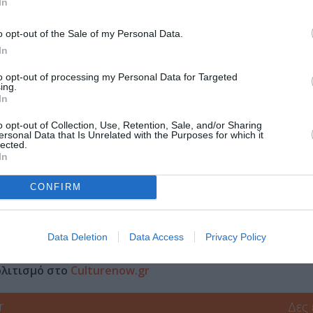
o», «Jazz plus» project , Frank Zappa Tribute, «Jazztronica Dr
In
astardz», ολοκλήρωσε την πρώτη δισκογραφική δουλεία (ένα πο
o opt-out of the Sale of my Personal Data.
an jazz ήχο).
In
ατρικής Σχολής του Πανεπιστημίου Αθηνών στη Μοριακή Βιολογί
to opt-out of processing my Personal Data for Targeted
ing.
In
o opt-out of Collection, Use, Retention, Sale, and/or Sharing
ersonal Data that Is Unrelated with the Purposes for which it
lected.
In
εύχος 33
CONFIRM
Data Deletion
Data Access
Privacy Policy
μάθετε πρώτοι όλες τις ειδήσεις
ολιτισμό στο
Culturenow.gr
r
Δες