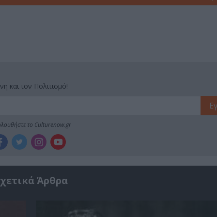
νη και τον Πολιτισμό!
λουθήστε το Culturenow.gr
χετικά Άρθρα