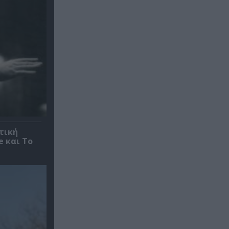
τική
e και Το