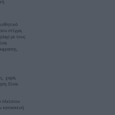
τή.
αισθητικό
σου στίγμα,
play) με τους
ίναι
έκφρασης,
ς, χαρά,
ση. Είναι
ο πλείστον
ην κατασκευή