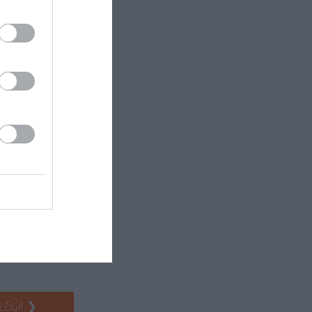
ums-Voice duet
λυμορφικό
α.
 εδώ!
❯