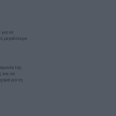
 για να
το μεγαλύτερο
 αγωνία της
ς και να
χαρά για τη