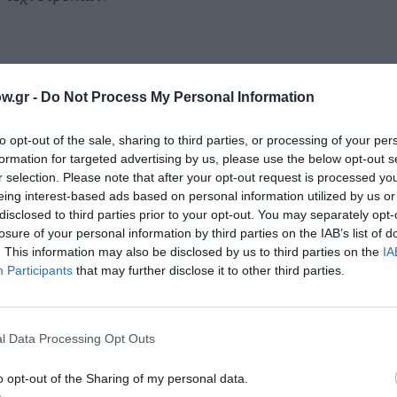
, με μουσικότητα και μεράκι, με αυθεντικότητα και σεμνότ
w.gr -
Do Not Process My Personal Information
to opt-out of the sale, sharing to third parties, or processing of your per
formation for targeted advertising by us, please use the below opt-out s
ορίες και προσπαθούμε μέσα από αυτά να συνδεθούμε όχι μ
r selection. Please note that after your opt-out request is processed y
 μας με ομαδικότητα. Την ίδια στιγμή είμαστε αγωγοί της 
eing interest-based ads based on personal information utilized by us or
αιτεί συγκέντρωση και “ορθάνοιχτη” καρδιά και αυτιά. Λιών
disclosed to third parties prior to your opt-out. You may separately opt-
losure of your personal information by third parties on the IAB’s list of
. This information may also be disclosed by us to third parties on the
IA
Participants
that may further disclose it to other third parties.
χολείται με τη jazz, με παραδοσιακές μουσικές και με την εξερεύ
 μουσικό όργανο. Έχει παρακολουθήσει jazz master classes στη
κου, Οθωμανικού, Βουλγάρικου τραγουδιού, Flamenco και Ηπειρ
ι φωνητικούς κύκλους.
l Data Processing Opt Outs
νές στην Ελλάδα και στο εξωτερικό. Είναι η δημιουργός και η lead
o opt-out of the Sharing of my personal data.