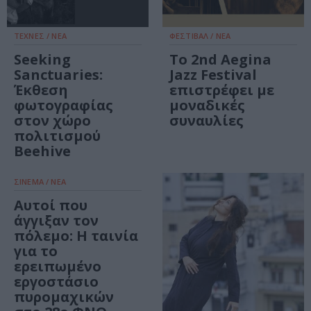
ΤΕΧΝΕΣ / ΝΕΑ
ΦΕΣΤΙΒΑΛ / ΝΕΑ
Seeking
Το 2nd Aegina
Sanctuaries:
Jazz Festival
Έκθεση
επιστρέφει με
φωτογραφίας
μοναδικές
στον χώρο
συναυλίες
πολιτισμού
Beehive
ΣΙΝΕΜΑ / ΝΕΑ
Αυτοί που
άγγιξαν τον
πόλεμο: Η ταινία
για το
ερειπωμένο
εργοστάσιο
πυρομαχικών