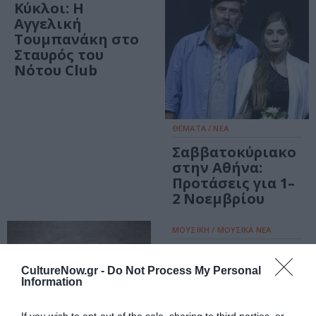
Κύκλοι: Η
Αγγελική
Τουμπανάκη στο
Σταυρός του
Νότου Club
ΘΕΜΑΤΑ / ΝΕΑ
Σαββατοκύριακο
στην Αθήνα:
Προτάσεις για 1–
2 Νοεμβρίου
ΜΟΥΣΙΚΗ / ΜΟΥΣΙΚΑ ΝΕΑ
Τα Υπόγεια
Ρεύματα και η
CultureNow.gr -
Do Not Process My Personal
Αγγελική
Information
Τουμπανάκη στο
Κύτταρο!
If you wish to opt-out of the sale, sharing to third parties, or