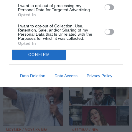
I want to opt-out of processing my
Personal Data for Targeted Advertising.
ΜΟΥΣΙΚΗ / ΜΟΥΣΙΚΑ ΝΕΑ
ΜΟΥΣΙΚΗ / ΜΟΥΣΙΚΑ ΝΕΑ
Opted In
Drums & Voice
Σταυρός του
I want to opt-out of Collection, Use,
Jazztronica Duet:
Νότου 2025 – Το
Retention, Sale, and/or Sharing of my
Personal Data that Is Unrelated with the
Αγγελική
Πρόγραμμα της
Purposes for which it was collected.
Toυμπανάκη &
Νέας Σεζόν
Opted In
Ηλίας Δουμάνης
CONFIRM
στο Jazzét
Data Deletion
Data Access
Privacy Policy
ΜΟΥΣΙΚΗ / ΜΟΥΣΙΚΑ ΝΕΑ
ΦΕΣΤΙΒΑΛ / ΝΕΑ