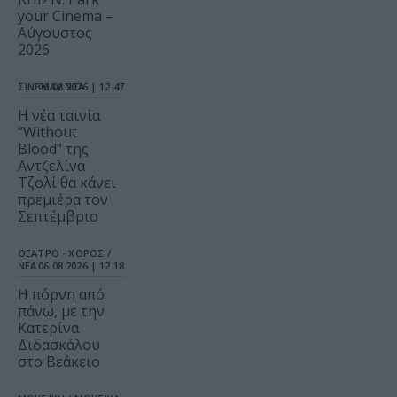
your Cinema –
Αύγουστος
2026
ΣΙΝΕΜΑ / ΝΕΑ
06.08.2026 | 12.47
Η νέα ταινία
“Without
Blood” της
Αντζελίνα
Τζολί θα κάνει
πρεμιέρα τον
Σεπτέμβριο
ΘΕΑΤΡΟ - ΧΟΡΟΣ /
ΝΕΑ
06.08.2026 | 12.18
Η πόρνη από
πάνω, με την
Κατερίνα
Διδασκάλου
στο Βεάκειο