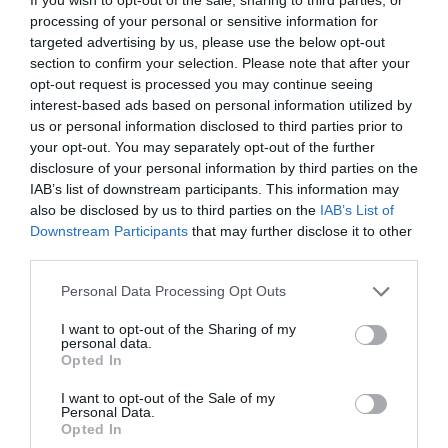
processing of your personal or sensitive information for
targeted advertising by us, please use the below opt-out
section to confirm your selection. Please note that after your
ΤΕΧΝΕΣ / ΝΕΑ
opt-out request is processed you may continue seeing
interest-based ads based on personal information utilized by
Διασυνδεσιμότητα
us or personal information disclosed to third parties prior to
– Φωτίζοντας
your opt-out. You may separately opt-out of the further
αυτό που μας
disclosure of your personal information by third parties on the
συνδέει: Ομαδική
IAB’s list of downstream participants. This information may
έκθεση στον
also be disclosed by us to third parties on the
IAB’s List of
χώρο τέχνης Dot
Downstream Participants
that may further disclose it to other
wip
third parties.
Personal Data Processing Opt Outs
I want to opt-out of the Sharing of my
personal data.
Opted In
I want to opt-out of the Sale of my
Personal Data.
Opted In