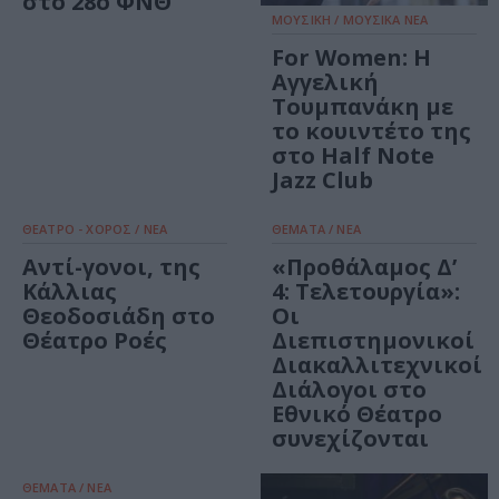
στο 28ο ΦΝΘ
ΜΟΥΣΙΚΗ / ΜΟΥΣΙΚΑ ΝΕΑ
For Women: Η
Αγγελική
Τουμπανάκη με
το κουιντέτο της
στο Half Note
Jazz Club
ΘΕΑΤΡΟ - ΧΟΡΟΣ / ΝΕΑ
ΘΕΜΑΤΑ / ΝΕΑ
Αντί-γονοι, της
«Προθάλαμος Δ’
Κάλλιας
4: Τελετουργία»:
Θεοδοσιάδη στο
Οι
Θέατρο Ροές
Διεπιστημονικοί
Διακαλλιτεχνικοί
Διάλογοι στο
Εθνικό Θέατρο
συνεχίζονται
ΘΕΜΑΤΑ / ΝΕΑ