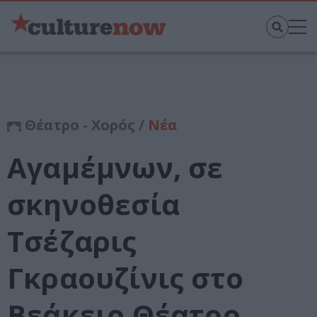
Θέατρο - Χορός /
Νέα
Αγαμέμνων, σε
σκηνοθεσία
Τσέζαρις
Γκραουζίνις στο
Βεάκειο Θέατρο