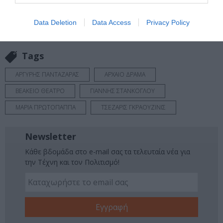
Πολιτισμό στο
Culturenow.gr
Data Deletion
Data Access
Privacy Policy
Νέοι Διαγωνισμοί
❯
Tags
ΑΡΓΥΡΗΣ ΠΑΝΤΑΖΑΡΑΣ
ΑΡΧΑΙΟ ΔΡΑΜΑ
ΒΕΑΚΕΙΟ ΘΕΑΤΡΟ
ΓΙΑΝΝΗΣ ΣΤΑΝΚΟΓΛΟΥ
ΜΑΡΙΑ ΠΡΩΤΟΠΑΠΠΑ
ΤΣΕΖΑΡΙΣ ΓΚΡΑΟΥΖΙΝΙΣ
Newsletter
Κάθε βδομάδα στο e-mail σας τα τελευταία νέα για
την Τέχνη και τον Πολιτισμό!