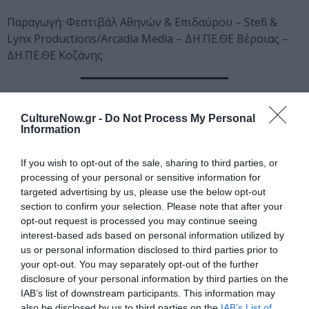
Παραγωγή: Φεστιβάλ Αθηνών & Επιδαύρου – Stefi &
Lynx Productions/Arcadia Media – ΔΗ.ΠΕ.ΘΕ Βέροιας –
ΔΗ.ΠΕ.ΘΕ Κοζάνης
Διαβάστε επίσης:
CultureNow.gr -
Do Not Process My Personal
Information
Αγαμέμνων, σε σκηνοθεσία Τσέζαρις Γκραουζίνις σε
περιοδεία
If you wish to opt-out of the sale, sharing to third parties, or
Τσέζαρις Γκραουζίνις: Η ενασχόληση με το αρχαίο δράμα
processing of your personal or sensitive information for
targeted advertising by us, please use the below opt-out
είναι ένα ταξίδι προς την αιωνιότητα
section to confirm your selection. Please note that after your
opt-out request is processed you may continue seeing
Ταυτότητα Εκδήλωσης
interest-based ads based on personal information utilized by
us or personal information disclosed to third parties prior to
Ημερομηνία:
your opt-out. You may separately opt-out of the further
disclosure of your personal information by third parties on the
05/09/2018
IAB’s list of downstream participants. This information may
also be disclosed by us to third parties on the
IAB’s List of