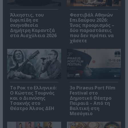
Άλκηστις, του
Φεστιβάλ Αθηνών
Ευριπίδη σε
Επιδαύρου 2026:
σκηνοθεσία
Ένας προορισμός –
Δημήτρη Καραντζά
δύο παραστάσεις
στα Αισχύλεια 2026
που δεν πρέπει να
χάσετε
Το Ροκ το Ελληνικό:
3o Piraeus Port Film
Ο Κώστας Τουρνάς
Festival στο
και ο Διονύσης
Δημοτικό Θέατρο
Τσακνής στο
Πειραιά – Από τη
Θέατρο Άλσος ΔΕΗ
Βαλτική στη
Μεσόγειο