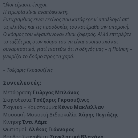
Όλοι είμαστε ένοχοι.
Η τιμωρία είναι αναπόφευκτη.
Ευτυχισμένος είναι εκείνος που κατάφερε ν’ απαλλαγεί απ’
τις ελπίδες και τις προσδοκίες του και έμαθε την υπομονή.
Ο κόσμος του «Αγαμέμνονα» είναι ζοφερός. Αλλά επιτρέψτε
το ταξίδι μας στον κόσμο του να είναι ουσιαστικό και
συναρπαστικό, γιατί πιστεύω ότι η οδηγός μας – η Ποίηση –
γνωρίζει το δρόμο προς τη χαρά.
– Τσέζαρις Γκραουζίνις
Συντελεστές:
Μετάφραση:
Γιώργος Μπλάνας
Σκηνοθεσία:
Τσέζαρις Γκραουζίνις
Σκηνικά – Κουστούμια:
Κέννυ ΜακΛέλλαν
Μουσική-Μουσική Διδασκαλία:
Χάρης Πεγιάζης
Κίνηση:
Έντι Λάμε
Φωτισμοί:
Αλέκος Γιάνναρος
Βοηθός Σκηνοθέτη:
Συγκλητική Βλαχάκη