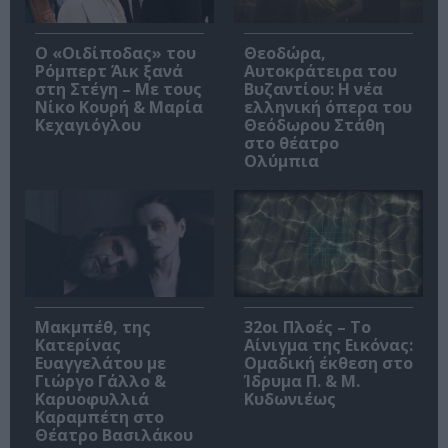
O «Οιδίποδας» του
Θεοδώρα,
Ρόμπερτ Άικ ξανά
Αυτοκράτειρα του
στη Στέγη – Με τους
Βυζαντίου: Η νέα
Νίκο Κουρή & Μαρία
ελληνική όπερα του
Κεχαγιόγλου
Θεόδωρου Στάθη
στο θέατρο
Ολύμπια
Μακμπέθ, της
32οι Πλοές – Το
Κατερίνας
Αίνιγμα της Εικόνας:
Ευαγγελάτου με
Ομαδική έκθεση στο
Γιώργο Γάλλο &
Ίδρυμα Π. & Μ.
Καρυοφυλλιά
Κυδωνιέως
Καραμπέτη στο
Θέατρο Βασιλάκου