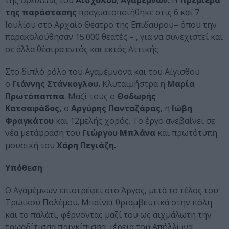
της
Ορέστειας
του
Αισχύλου
,
Αγαμέμνων.
Η
πρεμιέρα
της παράστασης
πραγματοποιήθηκε στις 6 και 7
Ιουλίου στο Αρχαίο Θέατρο της Επιδαύρου– όπου την
παρακολούθησαν 15.000 θεατές – , για να συνεχιστεί και
σε άλλα θέατρα εντός και εκτός Αττικής.
Στο διπλό ρόλο του Αγαμέμνονα και του Αίγισθου
ο
Γιάννης Στάνκογλου.
Κλυταιμήστρα η
Μαρία
Πρωτόπαππα
. Μαζί τους ο
Θοδωρής
Κατσαφάδος,
ο
Αργύρης Πανταζάρας
, η
Ιώβη
Φραγκάτου
και 12μελής χορός. Το έργο ανεβαίνει σε
νέα μετάφραση του
Γιώργου Μπλάνα
και πρωτότυπη
μουσική του
Χάρη Πεγιάζη.
Υπόθεση
Ο Αγαμέμνων επιστρέφει στο Άργος, μετά το τέλος του
Τρωικού Πολέμου. Μπαίνει θριαμβευτικά στην πόλη
και το παλάτι, φέρνοντας μαζί του ως αιχμάλωτη την
τρωαδίτισσα πριγκίπισσα, ιέρεια του Απόλλωνα,