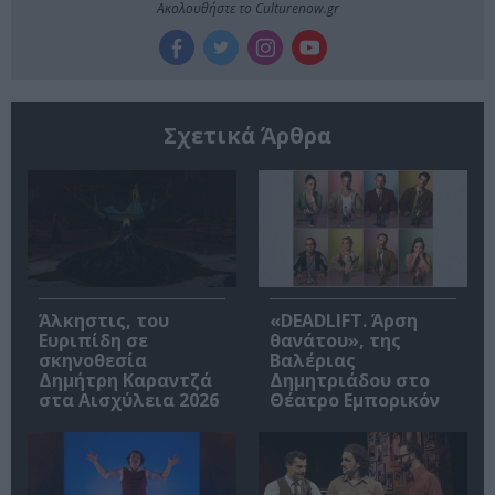
Ακολουθήστε το Culturenow.gr
Σχετικά Άρθρα
Άλκηστις, του
«DEADLIFT. Άρση
Ευριπίδη σε
θανάτου», της
σκηνοθεσία
Βαλέριας
Δημήτρη Καραντζά
Δημητριάδου στο
στα Αισχύλεια 2026
Θέατρο Εμπορικόν