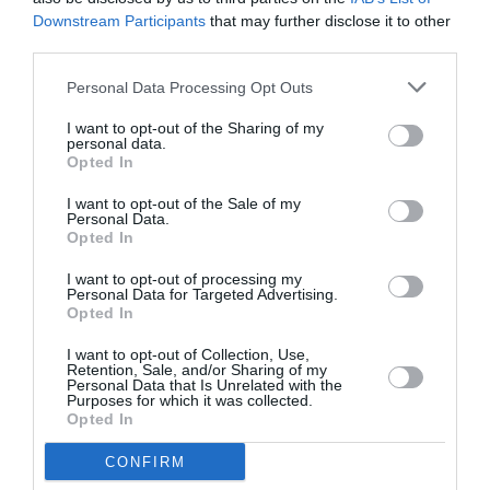
Ώρα: 21.00
Downstream Participants
that may further disclose it to other
third parties.
Τοποθεσία:
Personal Data Processing Opt Outs
Βεάκειο Θέατρο, Πειραιάς
I want to opt-out of the Sharing of my
Βεάκειο Θέατρο
personal data.
Opted In
Eισιτήρια:
I want to opt-out of the Sale of my
Personal Data.
Κανονικό 17€ | Φοιτητικό,Ανέργων,ΑΜεΑ,Άνω των 65
Opted In
ετών: 12€
I want to opt-out of processing my
Personal Data for Targeted Advertising.
Προπώληση:
Opted In
https://www.viva.gr
I want to opt-out of Collection, Use,
Retention, Sale, and/or Sharing of my
Personal Data that Is Unrelated with the
Ακολουθήστε το Culturenow.gr στο
Google News
και
Purposes for which it was collected.
Opted In
μάθετε πρώτοι όλες τις ειδήσεις
CONFIRM
Δείτε όλα τα
τελευταία νέα
για την Τέχνη και τον