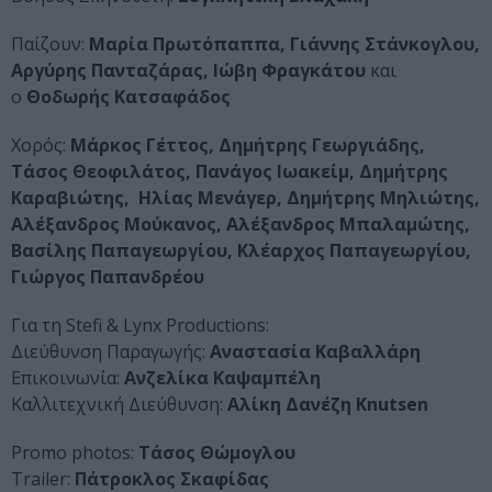
Παίζουν:
Μαρία Πρωτόπαππα, Γιάννης Στάνκογλου,
Αργύρης Πανταζάρας, Ιώβη Φραγκάτου
και
ο
Θοδωρής Κατσαφάδος
Χορός:
Μάρκος Γέττος, Δημήτρης Γεωργιάδης,
Τάσος Θεοφιλάτος, Πανάγος Ιωακείμ, Δημήτρης
Καραβιώτης, Ηλίας Μενάγερ, Δημήτρης Μηλιώτης,
Αλέξανδρος Μούκανος, Αλέξανδρος Μπαλαμώτης,
Βασίλης Παπαγεωργίου, Κλέαρχος Παπαγεωργίου,
Γιώργος Παπανδρέου
Για τη Stefi & Lynx Productions:
Διεύθυνση Παραγωγής:
Αναστασία Καβαλλάρη
Επικοινωνία:
Ανζελίκα Καψαμπέλη
Καλλιτεχνική Διεύθυνση:
Αλίκη Δανέζη Knutsen
Promo photos:
Τάσος Θώμογλου
Trailer:
Πάτροκλος Σκαφίδας