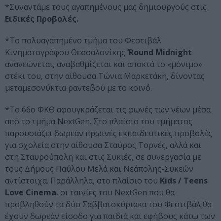
*Συναντάμε τους αγαπημένους μας δημιουργούς στις
Ειδικές Προβολές.
*Το πολυαγαπημένο τμήμα του Φεστιβάλ
Κινηματογράφου Θεσσαλονίκης
’Round Midnight
ανανεώνεται, αναβαθμίζεται και αποκτά το «μόνιμο»
στέκι του, στην αίθουσα Τώνια Μαρκετάκη, δίνοντας
μεταμεσονύκτια ραντεβού με το κοινό.
*Το 66ο ΦΚΘ αφουγκράζεται τις φωνές των νέων μέσα
από το τμήμα NextGen. Στο πλαίσιο του τμήματος
παρουσιάζει δωρεάν πρωινές εκπαιδευτικές προβολές
για σχολεία στην αίθουσα Σταύρος Τορνές, αλλά και
στη Σταυρούπολη και στις Συκιές, σε συνεργασία με
τους Δήμους Παύλου Μελά και Νεάπολης-Συκεών
αντίστοιχα. Παράλληλα, στο πλαίσιο του
Kids / Teens
Love Cinema
, οι ταινίες του NextGen που θα
προβληθούν τα δύο Σαββατοκύριακα του Φεστιβάλ θα
έχουν δωρεάν είσοδο για παιδιά και εφήβους κάτω των