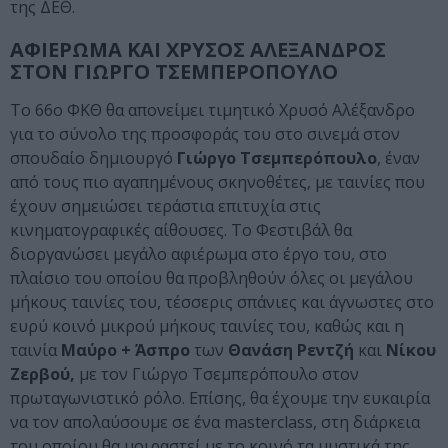
της ΔΕΘ.
ΑΦΙΕΡΩΜΑ ΚΑΙ ΧΡΥΣΟΣ ΑΛΕΞΑΝΔΡΟΣ
ΣΤΟΝ ΓΙΩΡΓΟ ΤΣΕΜΠΕΡΟΠΟΥΛΟ
Το 66ο ΦΚΘ θα απονείμει τιμητικό Χρυσό Αλέξανδρο
για το σύνολο της προσφοράς του στο σινεμά στον
σπουδαίο δημιουργό
Γιώργο Τσεμπερόπουλο
, έναν
από τους πιο αγαπημένους σκηνοθέτες, με ταινίες που
έχουν σημειώσει τεράστια επιτυχία στις
κινηματογραφικές αίθουσες. Το Φεστιβάλ θα
διοργανώσει μεγάλο αφιέρωμα στο έργο του, στο
πλαίσιο του οποίου θα προβληθούν όλες οι μεγάλου
μήκους ταινίες του, τέσσερις σπάνιες και άγνωστες στο
ευρύ κοινό μικρού μήκους ταινίες του, καθώς και η
ταινία
Μαύρο + Άσπρο
των
Θανάση Ρεντζή
και
Νίκου
Ζερβού,
με τον Γιώργο Τσεμπερόπουλο στον
πρωταγωνιστικό ρόλο. Επίσης, θα έχουμε την ευκαιρία
να τον απολαύσουμε σε ένα masterclass, στη διάρκεια
του οποίου θα μοιραστεί με το κοινό τα μυστικά της