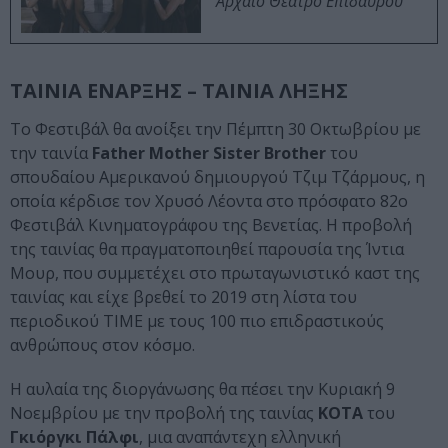
Αρχαίο Θέατρο Επιδαύρου
ΤΑΙΝΙΑ ΕΝΑΡΞΗΣ – ΤΑΙΝΙΑ ΛΗΞΗΣ
Το Φεστιβάλ θα ανοίξει την Πέμπτη 30 Οκτωβρίου με
την ταινία
Father Mother Sister Brother
του
σπουδαίου Αμερικανού δημιουργού Τζιμ Τζάρμους, η
οποία κέρδισε τον Χρυσό Λέοντα στο πρόσφατο 82ο
Φεστιβάλ Κινηματογράφου της Βενετίας. Η προβολή
της ταινίας θα πραγματοποιηθεί παρουσία της Ίντια
Μουρ, που συμμετέχει στο πρωταγωνιστικό καστ της
ταινίας και είχε βρεθεί το 2019 στη λίστα του
περιοδικού TIME με τους 100 πιο επιδραστικούς
ανθρώπους στον κόσμο.
Η αυλαία της διοργάνωσης θα πέσει την Κυριακή 9
Νοεμβρίου με την προβολή της ταινίας
KOTA
του
Γκιόργκι Πάλφι
, μια αναπάντεχη ελληνική