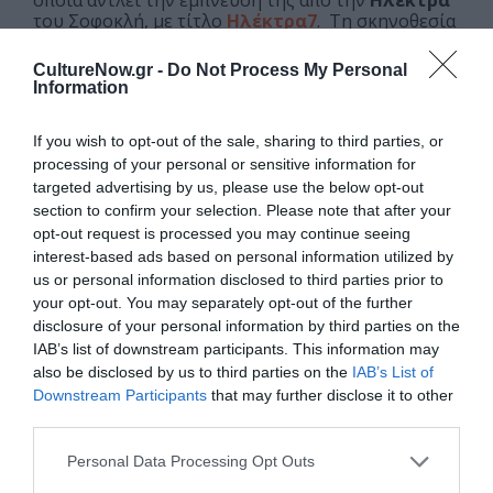
του Σοφοκλή, με τίτλο
Ηλέκτρα7
. Τη σκηνοθεσία
της ανέλαβαν επτά διακεκριμένοι δημιουργοί:
Αλέξανδρος Βούλγαρης, Σοφία Εξάρχου, Νεριτάν
CultureNow.gr -
Do Not Process My Personal
Ζιντζιρία, Χριστίνα Ιωακειμίδη, Μπάμπης
Information
Μακρίδης, Αργύρης Παπαδημητρόπουλος, Ελίνα
Ψύκου
. Η ταινία Ηλέκτρα7 είναι μια παραγωγή του
If you wish to opt-out of the sale, sharing to third parties, or
Φεστιβάλ Αθηνών Επιδαύρου, σε συνεργασία με την
processing of your personal or sensitive information for
Ελληνική Ακαδημία Κινηματογράφου
, και
πραγματοποιείται με την ευγενική χορηγία της ΔΕΗ.
targeted advertising by us, please use the below opt-out
section to confirm your selection. Please note that after your
Τις βραβευμένες μικρού μήκους ταινίες από το
opt-out request is processed you may continue seeing
48ο Διεθνές Φεστιβάλ Ταινιών Μικρού Μήκους
interest-based ads based on personal information utilized by
Δράμας.
us or personal information disclosed to third parties prior to
Οι ελληνικές ταινίες διεκδικούν μια σειρά από
your opt-out. You may separately opt-out of the further
ανεξάρτητα βραβεία.
disclosure of your personal information by third parties on the
IAB’s list of downstream participants. This information may
also be disclosed by us to third parties on the
IAB’s List of
Ηλέκτρα7 ©DESPINA SPYROU
Downstream Participants
that may further disclose it to other
SERIES SPECIAL SCREENINGS
third parties.
Personal Data Processing Opt Outs
Για άλλη μια χρονιά το Φεστιβάλ φιλοξενεί προβολές
σειρών ως μέρος του επίσημου προγράμματος,