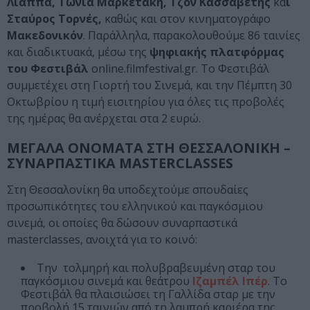
Λιάππα, Τώνια Μαρκετάκη, Τζον Κασσαβέτης
κα
ι
Σταύρος Τορνές,
καθώς και στον κινηματογράφο
Μακεδονικόν
. Παράλληλα, παρακολουθούμε 86 ταινίες
και διαδικτυακά, μέσω της
ψηφιακής πλατφόρμας
του Φεστιβάλ
online.filmfestival.gr. Το Φεστιβάλ
συμμετέχει στη Γιορτή του Σινεμά, και την Πέμπτη 30
Οκτωβρίου η τιμή εισιτηρίου για όλες τις προβολές
της ημέρας θα ανέρχεται στα 2 ευρώ.
ΜΕΓΑΛΑ ΟΝΟΜΑΤΑ ΣΤΗ ΘΕΣΣΑΛΟΝΙΚΗ –
ΣΥΝΑΡΠΑΣΤΙΚΑ MASTERCLASSES
Στη Θεσσαλονίκη θα υποδεχτούμε σπουδαίες
προσωπικότητες του ελληνικού και παγκόσμιου
σινεμά, οι οποίες θα δώσουν συναρπαστικά
masterclasses, ανοιχτά για το κοινό:
Την τολμηρή και πολυβραβευμένη σταρ του
παγκόσμιου σινεμά και θεάτρου
Ιζαμπέλ Ιπέρ
. Το
Φεστιβάλ θα πλαισιώσει τη Γαλλίδα σταρ με την
προβολή 15 ταινιών από τη λαμπρή καριέρα της.