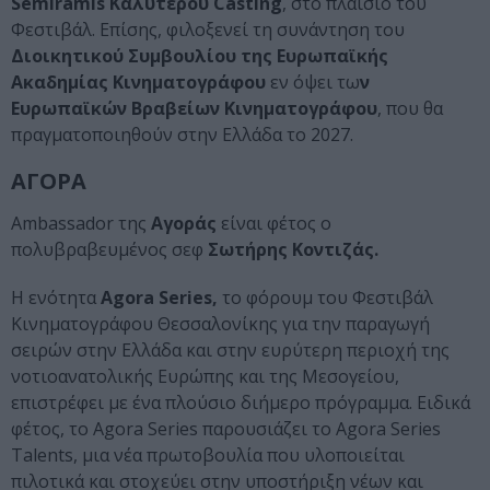
Semiramis Καλύτερου Casting
, στο πλαίσιο του
Φεστιβάλ. Επίσης, φιλοξενεί τη συνάντηση του
Διοικητικού Συμβουλίου της Ευρωπαϊκής
Ακαδημίας Κινηματογράφου
εν όψει τω
ν
Ευρωπαϊκών Βραβείων Κινηματογράφου
, που θα
πραγματοποιηθούν στην Ελλάδα το 2027.
ΑΓΟΡΑ
Ambassador της
Αγοράς
είναι φέτος ο
πολυβραβευμένος σεφ
Σωτήρης Κοντιζάς.
Η ενότητα
Agora Series,
το φόρουμ του Φεστιβάλ
Κινηματογράφου Θεσσαλονίκης για την παραγωγή
σειρών στην Ελλάδα και στην ευρύτερη περιοχή της
νοτιοανατολικής Ευρώπης και της Μεσογείου,
επιστρέφει με ένα πλούσιο διήμερο πρόγραμμα. Ειδικά
φέτος, το Agora Series παρουσιάζει το Agora Series
Talents, μια νέα πρωτοβουλία που υλοποιείται
πιλοτικά και στοχεύει στην υποστήριξη νέων και