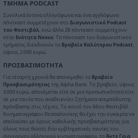
ΤΜΗΜΑ PODCAST
Συνολικά έντεκα ελληνόφωνα και ένα αγγλόφωνο
πόντκαστ συμμετέχουν στο
Διαγωνιστικό Podcast
του Φεστιβάλ
, ενώ άλλα 28 πόντκαστ συμμετέχουν
στην
Ενότητα Nexus
. Τα πόντκαστ του διαγωνιστικού
τμήματος διεκδικούν το
Βραβείο Καλύτερου Podcast
,
ύψους 2.000 ευρώ.
ΠΡΟΣΒΑΣΙΜΟΤΗΤΑ
Για τέταρτη χρονιά θα απονεμηθεί το
Βραβείο
Προσβασιμότητας
της Alpha Bank. Το βραβείο, ύψους
3.000 ευρώ, απονέμεται είτε σε μια προσωπικότητα είτε
σε μια ταινία που αναδεικνύει ζητήματα ανεμπόδιστης
πρόσβασης στις τέχνες. Το κοινό του 66ου Φεστιβάλ
Κινηματογράφου Θεσσαλονίκης θα έχει την ευκαιρία να
απολαύσει με όρους καθολικής προσβασιμότητας για
όλους τους θεατές δύο εμβληματικές ταινίες του
σύγχρονου ελληνικού κινηματογράφου, το
Άντε Γεια