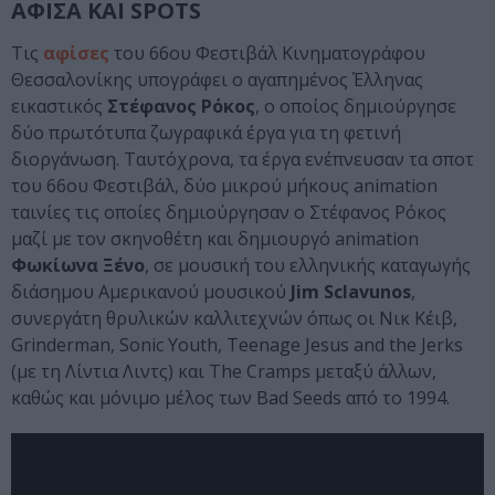
ΑΦΙΣΑ ΚΑΙ SPOTS
Τις
αφίσες
του 66ου Φεστιβάλ Κινηματογράφου
Θεσσαλονίκης υπογράφει ο αγαπημένος Έλληνας
εικαστικός
Στέφανος Ρόκος
, ο οποίος δημιούργησε
δύο πρωτότυπα ζωγραφικά έργα για τη φετινή
διοργάνωση. Ταυτόχρονα, τα έργα ενέπνευσαν τα σποτ
του 66ου Φεστιβάλ, δύο μικρού μήκους animation
ταινίες τις οποίες δημιούργησαν ο Στέφανος Ρόκος
μαζί με τον σκηνοθέτη και δημιουργό animation
Φωκίωνα Ξένο
, σε μουσική του ελληνικής καταγωγής
διάσημου Αμερικανού μουσικού
Jim Sclavunos
,
συνεργάτη θρυλικών καλλιτεχνών όπως οι Νικ Κέιβ,
Grinderman, Sonic Youth, Teenage Jesus and the Jerks
(με τη Λίντια Λιντς) και The Cramps μεταξύ άλλων,
καθώς και μόνιμο μέλος των Bad Seeds από το 1994.