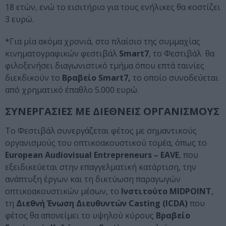
18 ετών, ενώ το εισιτήριο για τους ενήλικες θα κοστίζει
3 ευρώ.
*Για μία ακόμα χρονιά, στο πλαίσιο της συμμαχίας
κινηματογραφικών φεστιβάλ
Smart7
, το Φεστιβάλ θα
φιλοξενήσει διαγωνιστικό τμήμα όπου επτά ταινίες
διεκδικούν το
Βραβείο Smart7,
το οποίο συνοδεύεται
από χρηματικό έπαθλο 5.000 ευρώ.
ΣΥΝΕΡΓΑΣΙΕΣ ΜΕ ΔΙΕΘΝΕΙΣ ΟΡΓΑΝΙΣΜΟΥΣ
Το Φεστιβάλ συνεργάζεται φέτος με σημαντικούς
οργανισμούς του οπτικοακουστικού τομέα, όπως το
European Audiovisual Entrepreneurs – EAVE
, που
εξειδικεύεται στην επαγγελματική κατάρτιση, την
ανάπτυξη έργων και τη δικτύωση παραγωγών
οπτικοακουστικών μέσων, το
Ινστιτούτο MIDPOINT
,
τη
Διεθνή Ένωση Διευθυντών Casting (ICDA)
που
φέτος θα απονείμει το υψηλού κύρους
Βραβείο