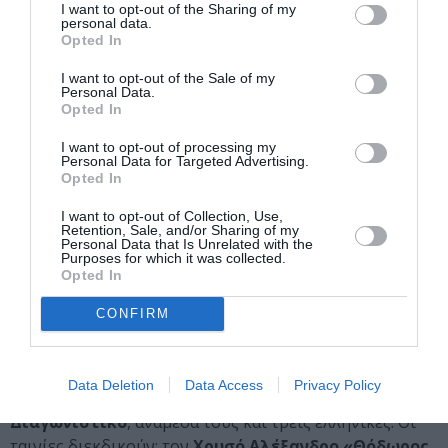
I want to opt-out of the Sharing of my
αναδεικνύοντας νέες διεθνείς και περιφερειακές
personal data.
Opted In
παραγωγές. Στο φετινό τμήμα
Series Special
Screenings
θα προβληθούν επεισόδια από επτά σειρές,
I want to opt-out of the Sale of my
Personal Data.
ανάμεσά τους και δύο ελληνικές:
Opted In
Η σειρά
Ριφιφί
του
Σωτήρη Τσαφούλια
, η νέα
I want to opt-out of processing my
παραγωγή της COSMOTE TV.
Personal Data for Targeted Advertising.
Opted In
Η σειρά
Αύριο
του
Γιώργου Γκικαπέππα
, μια
παραγωγή της ΕΡΤ και του ERTFLIX.GR
I want to opt-out of Collection, Use,
Retention, Sale, and/or Sharing of my
ΔΙΕΘΝΕΣ ΠΡΟΓΡΑΜΜΑ
Personal Data that Is Unrelated with the
Purposes for which it was collected.
Opted In
Το 66ο Φεστιβάλ Κινηματογράφου Θεσσαλονίκης
φιλοξενεί τέσσερα διεθνή διαγωνιστικά τμήματα,
CONFIRM
τα οποία συνοδεύονται από σημαντικά χρηματικά
βραβεία.
Data Deletion
Data Access
Privacy Policy
*Συνολικά 12 ταινίες συμμετέχουν στο
Διεθνές
Διαγωνιστικό
, ανάμεσά τους και τρεις ελληνικές. Οι
ταινίες διεκδικούν: τον
Χρυσό Αλέξανδρο «Θόδωρος