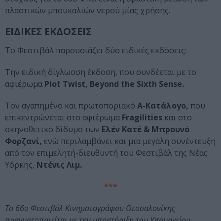
πλαστικών μπουκαλιών νερού μίας χρήσης.
ΕΙΔΙΚΕΣ ΕΚΔΟΣΕΙΣ
Το Φεστιβάλ παρουσιάζει δύο ειδικές εκδόσεις:
Την ειδική δίγλωσση έκδοση, που συνδέεται με το
αφιέρωμα
Plot Twist, Beyond the Sixth Sense.
Τον αγαπημένο και πρωτοποριακό
Α-Κατάλογο,
που
επικεντρώνεται στο αφιέρωμα
Fragilities
και στο
σκηνοθετικό δίδυμο των
Ελέν Κατέ & Μπρουνό
Φορζανί,
ενώ περιλαμβάνει και μια μεγάλη συνέντευξη
από τον επιμελητή-διευθυντή του Φεστιβάλ της Νέας
Υόρκης,
Ντένις Λιμ.
***
Το 66ο Φεστιβάλ Κινηματογράφου Θεσσαλονίκης
πραγματοποιείται με την υποστήριξη του Υπουργείου