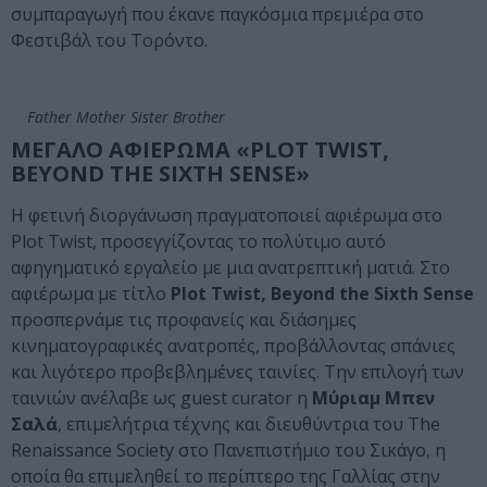
συμπαραγωγή που έκανε παγκόσμια πρεμιέρα στο
Φεστιβάλ του Τορόντο.
Father Mother Sister Brother
ΜΕΓΑΛΟ ΑΦΙΕΡΩΜΑ «PLOT TWIST,
BEYOND THE SIXTH SENSE»
Η φετινή διοργάνωση πραγματοποιεί αφιέρωμα στο
Plot Twist, προσεγγίζοντας το πολύτιμο αυτό
αφηγηματικό εργαλείο με μια ανατρεπτική ματιά. Στο
αφιέρωμα με τίτλο
Plot Twist, Beyond the Sixth Sense
προσπερνάμε τις προφανείς και διάσημες
κινηματογραφικές ανατροπές, προβάλλοντας σπάνιες
και λιγότερο προβεβλημένες ταινίες. Την επιλογή των
ταινιών ανέλαβε ως guest curator η
Μύριαμ Μπεν
Σαλά
, επιμελήτρια τέχνης και διευθύντρια του The
Renaissance Society στο Πανεπιστήμιο του Σικάγο, η
οποία θα επιμεληθεί το περίπτερο της Γαλλίας στην