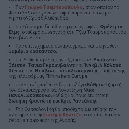
Τον
Γιώργο Τσεμπερόπουλο
,
στον οποίον το
Φεστιβάλ διοργανώνει αφιέρωμα και απονέμει
τιμητικό Χρυσό Αλέξανδρο.
Τον διάσημο διευθυντή φωτογραφίας
Φρέντρικ
Ελμς,
σταθερό συνεργάτη του Τζιμ Τζάρμους και του
Ντέιβιντ Λιντς.
Τον επιτυχημένο σεναριογράφο και σκηνοθέτη
Σαβέριο Κοστάντσο.
Τις διακεκριμένες casting directors
Λουσίντα
Σάισον, Τάνια Γκρούνβαλντ
και
Ίνγκβιλ Κόλσετ
Χόγκα,
τον
Ντάβιντ Τσίτσλσπεργκερ,
επικεφαλής
της πλατφόρμας Filmmakers Europe,
την καταξιωμένη ενδυματολόγο
Κάθριν Τζορτζ,
τον σεναριογράφο και λογοτέχνη
Νίκο
Παναγιωτόπουλο
, καθώς και τους stuntmen
Σωτήρη Κρανιώτη
και
Κρις Ραντάνοφ.
Στη Θεσσαλονίκη θα υποδεχτούμε επίσης τον
αγαπημένο σεφ
Σωτήρη Κοντιζά
, ο οποίος θα είναι
φέτος ambassador της Αγοράς.