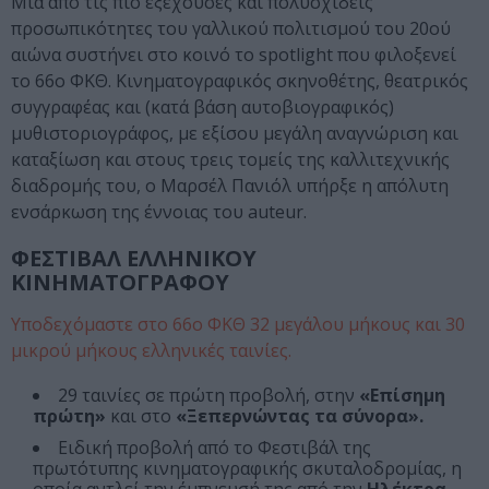
Μία από τις πιο εξέχουσες και πολυσχιδείς
προσωπικότητες του γαλλικού πολιτισμού του 20ού
αιώνα συστήνει στο κοινό το spotlight που φιλοξενεί
το 66ο ΦΚΘ. Κινηματογραφικός σκηνοθέτης, θεατρικός
συγγραφέας και (κατά βάση αυτοβιογραφικός)
μυθιστοριογράφος, με εξίσου μεγάλη αναγνώριση και
καταξίωση και στους τρεις τομείς της καλλιτεχνικής
διαδρομής του, ο Μαρσέλ Πανιόλ υπήρξε η απόλυτη
ενσάρκωση της έννοιας του auteur.
ΦΕΣΤΙΒΑΛ ΕΛΛΗΝΙΚΟΥ
ΚΙΝΗΜΑΤΟΓΡΑΦΟΥ
Υποδεχόμαστε στο 66ο ΦΚΘ 32 μεγάλου μήκους και 30
μικρού μήκους ελληνικές ταινίες.
29 ταινίες σε πρώτη προβολή, στην
«Επίσημη
πρώτη»
και στο
«Ξεπερνώντας τα σύνορα».
Ειδική προβολή από το Φεστιβάλ της
πρωτότυπης κινηματογραφικής σκυταλοδρομίας, η
οποία αντλεί την έμπνευσή της από την
Ηλέκτρα