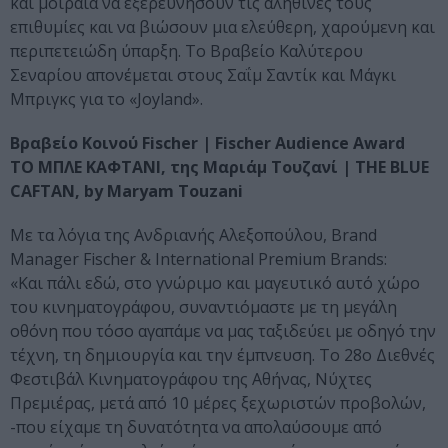
και μοιραία να εξερευνήσουν τις αληθινές τους
επιθυμίες και να βιώσουν μια ελεύθερη, χαρούμενη και
περιπετειώδη ύπαρξη. Το Βραβείο Καλύτερου
Σεναρίου απονέμεται στους Σαΐμ Σαντίκ και Μάγκι
Μπριγκς για το «Joyland».
Βραβείο Κοινού Fischer | Fischer Audience Award
ΤΟ ΜΠΛΕ ΚΑΦΤΑΝΙ, της Μαριάμ Τουζανί | THE BLUE
CAFTAN, by Maryam Touzani
Με τα λόγια της Ανδριανής Αλεξοπούλου, Brand
Manager Fischer & International Premium Brands:
«Και πάλι εδώ, στο γνώριμο και μαγευτικό αυτό χώρο
του κινηματογράφου, συναντιόμαστε με τη μεγάλη
οθόνη που τόσο αγαπάμε να μας ταξιδεύει με οδηγό την
τέχνη, τη δημιουργία και την έμπνευση. Το 28ο Διεθνές
Φεστιβάλ Κινηματογράφου της Αθήνας, Νύχτες
Πρεμιέρας, μετά από 10 μέρες ξεχωριστών προβολών,
-που είχαμε τη δυνατότητα να απολαύσουμε από