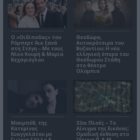
O «Οιδίποδας» του
Θεοδώρα,
Ρόμπερτ Άικ ξανά
Αυτοκράτειρα του
στη Στέγη – Με τους
Βυζαντίου: Η νέα
Νίκο Κουρή & Μαρία
ελληνική όπερα του
Κεχαγιόγλου
Θεόδωρου Στάθη
στο θέατρο
Ολύμπια
Μακμπέθ, της
32οι Πλοές – Το
Κατερίνας
Αίνιγμα της Εικόνας:
Ευαγγελάτου με
Ομαδική έκθεση στο
Γιώργο Γάλλο &
Ίδρυμα Π. & Μ.