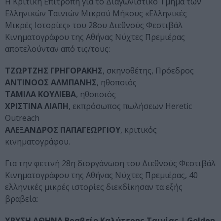
Η Κριτική Επιτροπή για το Διαγωνιστικό Τμήμα των
Ελληνικών Ταινιών Μικρού Μήκους «Ελληνικές
Μικρές Ιστορίες» του 28ου Διεθνούς Φεστιβάλ
Κινηματογράφου της Αθήνας Νύχτες Πρεμιέρας
αποτελούνταν από τις/τους:
ΤΖΩΡΤΖΗΣ ΓΡΗΓΟΡΑΚΗΣ
, σκηνοθέτης, Πρόεδρος
ΑΝΤΙΝΟΟΣ ΑΛΜΠΑΝΗΣ
, ηθοποιός
ΤΑΜΙΛΑ ΚΟΥΛΙΕΒΑ
, ηθοποιός
ΧΡΙΣΤΙΝΑ ΛΙΑΠΗ
, εκπρόσωπος πωλήσεων Heretic
Outreach
ΑΛΕΞΑΝΔΡΟΣ ΠΑΠΑΓΕΩΡΓΙΟΥ
, κριτικός
κινηματογράφου.
Για την φετινή 28η διοργάνωση του Διεθνούς Φεστιβάλ
Κινηματογράφου της Αθήνας Νύχτες Πρεμιέρας, 40
ελληνικές μικρές ιστορίες διεκδίκησαν τα εξής
βραβεία:
ΧΡΥΣΗ ΑΘΗΝΑ Βραβείο Καλύτερης Ταινίας | Golden