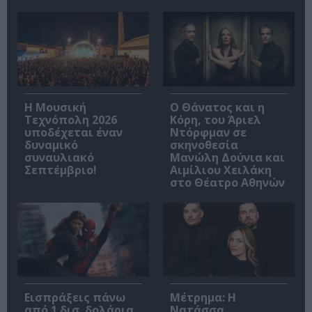
Η Μουσική
Ο Θάνατος και η
Τεχνόπολη 2026
Κόρη, του Άριελ
υποδέχεται έναν
Ντόρφμαν σε
δυναμικό
σκηνοθεσία
συναυλιακό
Μανώλη Δούνια και
Σεπτέμβριο!
Αιμίλιου Χειλάκη
στο Θέατρο Αθηνών
Εισπράξεις πάνω
Μέτρημα: Η
από 1 δισ. δολάρια
Νατάσσα