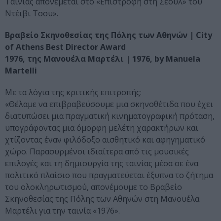
Ταινίας απονέμεται στο «Επιστροφή στη Σεούλ» του
Ντέιβι Τσου».
Βραβείο Σκηνοθεσίας της Πόλης των Αθηνών | City
of Athens Best Director Award
1976, της Μανουέλα Μαρτέλι | 1976, by Manuela
Martelli
Με τα λόγια της κριτικής επιτροπής:
«Θέλαμε να επιβραβεύσουμε μια σκηνοθέτιδα που έχει
διατυπώσει μια πραγματική κινηματογραφική πρόταση,
υπογράφοντας μια όμορφη μελέτη χαρακτήρων και
χτίζοντας έναν φιλόδοξο αισθητικό και αφηγηματικό
χώρο. Παρασυρμένοι ιδιαίτερα από τις μουσικές
επιλογές και τη δημιουργία της ταινίας μέσα σε ένα
πολιτικό πλαίσιο που πραγματεύεται έξυπνα το ζήτημα
του ολοκληρωτισμού, απονέμουμε το Βραβείο
Σκηνοθεσίας της Πόλης των Αθηνών στη Mανουέλα
Μαρτέλι για την ταινία «1976».