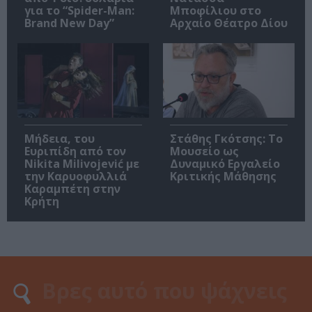
για το “Spider-Man:
Μποφίλιου στο
Brand New Day”
Αρχαίο Θέατρο Δίου
Μήδεια, του
Στάθης Γκότσης: Το
Ευριπίδη από τον
Μουσείο ως
Nikita Milivojević με
Δυναμικό Εργαλείο
την Καρυοφυλλιά
Κριτικής Μάθησης
Καραμπέτη στην
Κρήτη