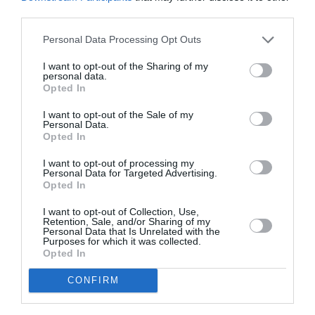
Με τα λόγια της κριτικής επιτροπής:
third parties.
«Το Ειδικό Βραβείο της Επιτροπής δίνεται σε μια
Personal Data Processing Opt Outs
ιδιαίτερη και υποβλητική ταινία που υπηρέτησε
περίτεχνα και με καλλιτεχνική ακρίβεια ένα είδος
I want to opt-out of the Sharing of my
δύσκολο, σπάνιο για τα ελληνικά δεδομένα».
personal data.
Opted In
ΒΡΑΒΕΙΟ ΚΑΛΥΤΕΡΗΣ ΣΚΗΝΟΘΕΣΙΑΣ | Best Director
I want to opt-out of the Sale of my
Award
Personal Data.
Opted In
Θανάσης Τρουμπούκης για την ταινία UNDER THE
LAKE | Thanasis Trouboukis for the movie UNDER
I want to opt-out of processing my
THE LAKE
Personal Data for Targeted Advertising.
Opted In
Με τα λόγια της κριτικής επιτροπής:
I want to opt-out of Collection, Use,
«Το βραβείο Σκηνοθεσίας απονέμεται σε ένα
Retention, Sale, and/or Sharing of my
Personal Data that Is Unrelated with the
εντυπωσιακό αφαιρετικό​ πορτρέτο μιας περιοχής και
Purposes for which it was collected.
Opted In
των ανθρώπων της, που ​μας υπνώτισε με τις υπέροχες,
αξέχαστες εικόνες του​».
CONFIRM
Τα βραβεία συνοδεύονται από χρηματικό έπαθλο 1.500
ευρώ έκαστο με την ευγενική υποστήριξη του