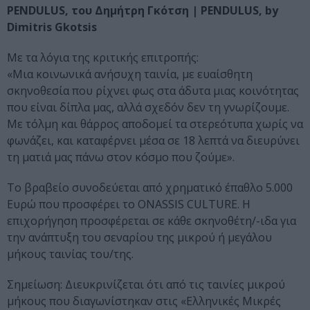
PENDULUS, του Δημήτρη Γκότση | PENDULUS, by
Dimitris Gkotsis
Με τα λόγια της κριτικής επιτροπής:
«Mια κοινωνικά ανήσυχη ταινία, με ευαίσθητη
σκηνοθεσία που ρίχνει φως στα άδυτα μιας κοινότητας
που είναι δίπλα μας, αλλά σχεδόν δεν τη γνωρίζουμε.
Με τόλμη και θάρρος αποδομεί τα στερεότυπα χωρίς να
φωνάζει, και καταφέρνει μέσα σε 18 λεπτά να διευρύνει
τη ματιά μας πάνω στον κόσμο που ζούμε».
Το βραβείο συνοδεύεται από χρηματικό έπαθλο 5.000
Ευρώ που προσφέρει το ONASSIS CULTURE. Η
επιχορήγηση προσφέρεται σε κάθε σκηνοθέτη/-ιδα για
την ανάπτυξη του σεναρίου της μικρού ή μεγάλου
μήκους ταινίας του/της.
Σημείωση: Διευκρινίζεται ότι από τις ταινίες μικρού
μήκους που διαγωνίστηκαν στις «Ελληνικές Μικρές