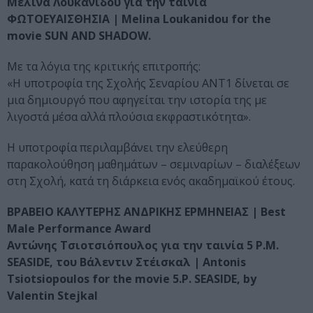
Μελίνα Λουκανίδου για την ταινία
ΦΩΤΟΕΥΑΙΣΘΗΣΙΑ | Melina Loukanidou for the
movie SUN AND SHADOW.
Με τα λόγια της κριτικής επιτροπής:
«Η υποτροφία της Σχολής Σεναρίου ANT1 δίνεται σε
μια δημιουργό που αφηγείται την ιστορία της με
λιγοστά μέσα αλλά πλούσια εκφραστικότητα».
H υποτροφία περιλαμβάνει την ελεύθερη
παρακολούθηση μαθημάτων – σεμιναρίων – διαλέξεων
στη Σχολή, κατά τη διάρκεια ενός ακαδημαϊκού έτους.
ΒΡΑΒΕΙΟ ΚΑΛΥΤΕΡΗΣ ΑΝΔΡΙΚΗΣ ΕΡΜΗΝΕΙΑΣ | Best
Male Performance Award
Αντώνης Τσιοτσιόπουλος για την ταινία 5 P.M.
SEASIDE, του Βάλεντιν Στέισκαλ | Antonis
Tsiotsiopoulos for the movie 5.P. SEASIDE, by
Valentin Stejkal