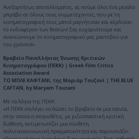
Ανεξαρτήτως αποτελέσματος, ας πούμε όλοι ένα μεγάλο
μπράβο σε όλους τους συμμετέχοντες, που με τη
κινηματογραφική τους ματιά μαγνήτισαν και κέρδισαν
το ενδιαφέρον των θεατών! Σας ευχαριστούμε και
ανανεώνουμε το κινηματογραφικό μας ραντεβού για
του χρόνου!».
Βραβείο Πανελλήνιας Ένωσης Κριτικών
Κινηματογράφου (ΠΕΚΚ) | Greek Film Critics
Association Award
ΤΟ ΜΠΛΕ ΚΑΦΤΑΝΙ, της Μαριάμ Τουζανί | THE BLUE
CAFTAN, by Maryam Touzani
Με τα λόγια της ΠΕΚΚ:
«Η ΠΕΚΚ επιλέγει να δώσει το βραβείο σε μια ταινία,
στην οποία η σκηνοθέτις, με ριζοσπαστική κριτική
διάθεση, αντιμετωπίζει μια σύνθετη
πολιτικοκοινωνική πραγματικότητα και παρουσιάζει
εξαιρετικά τους έμφυλους διαχωρισμούς. Έτσι καθιστά