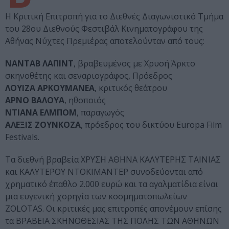
Η Κριτική Επιτροπή για το Διεθνές Διαγωνιστικό Τμήμα
του 28ου Διεθνούς Φεστιβάλ Κινηματογράφου της
Αθήνας Νύχτες Πρεμιέρας αποτελούνταν από τους:
ΝΑΝΤΑΒ ΛΑΠΙΝΤ
, βραβευμένος με Χρυσή Άρκτο
σκηνοθέτης και σεναριογράφος, Πρόεδρος
ΛΟΥΙΖΑ ΑΡΚΟΥΜΑΝΕΑ
, κριτικός θεάτρου
ΑΡΝΟ ΒΑΛΟΥΑ
, ηθοποιός
ΝΤΙΑΝΑ ΕΛΜΠΟΜ
, παραγωγός
ΑΛΕΞΙΣ ΖΟΥΝΚΟΖΑ
, πρόεδρος του δικτύου Europa Film
Festivals.
Τα διεθνή βραβεία ΧΡΥΣΗ ΑΘΗΝΑ ΚΑΛΥΤΕΡΗΣ ΤΑΙΝΙΑΣ
και ΚΑΛΥΤΕΡΟΥ ΝΤΟΚΙΜΑΝΤΕΡ συνοδεύονται από
χρηματικό έπαθλο 2.000 ευρώ και τα αγαλματίδια είναι
μια ευγενική χορηγία των κοσμηματοπωλείων
ZOLOTAS. Οι κριτικές μας επιτροπές απονέμουν επίσης
τα ΒΡΑΒΕΙΑ ΣΚΗΝΟΘΕΣΙΑΣ ΤΗΣ ΠΟΛΗΣ ΤΩΝ ΑΘΗΝΩΝ