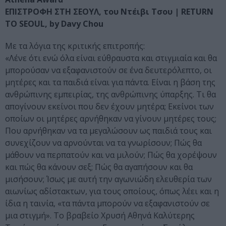
ΕΠΙΣΤΡΟΦΗ ΣΤΗ ΣΕΟΥΛ, του Ντέιβι Τσου | RETURN
TO SEOUL, by Davy Chou
Με τα λόγια της κριτικής επιτροπής:
«Λένε ότι ενώ όλα είναι εύθραυστα και στιγμιαία και θα
μπορούσαν να εξαφανιστούν σε ένα δευτερόλεπτο, οι
μητέρες και τα παιδιά είναι για πάντα. Είναι η βάση της
ανθρώπινης εμπειρίας, της ανθρώπινης ύπαρξης. Τι θα
απογίνουν εκείνοι που δεν έχουν μητέρα; Εκείνοι των
οποίων οι μητέρες αρνήθηκαν να γίνουν μητέρες τους;
Που αρνήθηκαν να τα μεγαλώσουν ως παιδιά τους και
συνεχίζουν να αρνούνται να τα γνωρίσουν; Πώς θα
μάθουν να περπατούν και να μιλούν; Πώς θα χορέψουν
και πώς θα κάνουν σεξ; Πώς θα αγαπήσουν και θα
μισήσουν; Ίσως με αυτή την αγωνιώδη ελευθερία των
αιωνίως αδίστακτων, για τους οποίους, όπως λέει και η
ίδια η ταινία, «τα πάντα μπορούν να εξαφανιστούν σε
μια στιγμή». Το βραβείο Χρυσή Αθηνά Καλύτερης