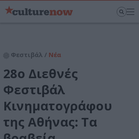
Φεστιβάλ /
Νέα
28ο Διεθνές
Φεστιβάλ
Κινηματογράφου
της Αθήνας: Τα
βραβεία