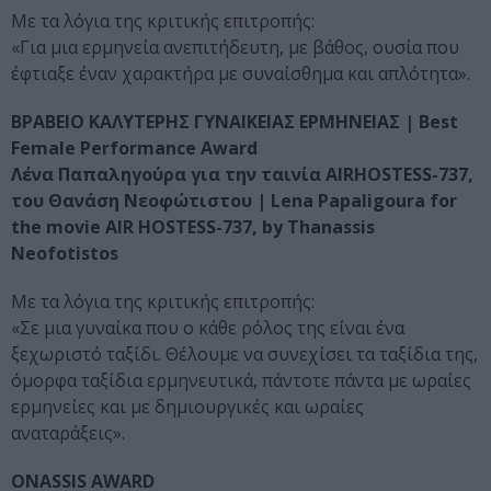
Με τα λόγια της κριτικής επιτροπής:
«Για μια ερμηνεία ανεπιτήδευτη, με βάθος, ουσία που
έφτιαξε έναν χαρακτήρα με συναίσθημα και απλότητα».
ΒΡΑΒΕΙΟ ΚΑΛΥΤΕΡΗΣ ΓΥΝΑΙΚΕΙΑΣ ΕΡΜΗΝΕΙΑΣ | Best
Female Performance Award
Λένα Παπαληγούρα για την ταινία AIRHOSTESS-737,
του Θανάση Νεοφώτιστου | Lena Papaligoura for
the movie AIR HOSTESS-737, by Thanassis
Neofotistos
Με τα λόγια της κριτικής επιτροπής:
«Σε μια γυναίκα που ο κάθε ρόλος της είναι ένα
ξεχωριστό ταξίδι. Θέλουμε να συνεχίσει τα ταξίδια της,
όμορφα ταξίδια ερμηνευτικά, πάντοτε πάντα με ωραίες
ερμηνείες και με δημιουργικές και ωραίες
αναταράξεις».
ONASSIS AWARD