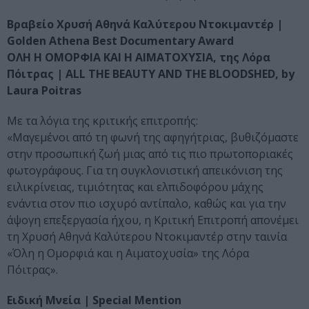
Βραβείο Χρυσή Αθηνά Καλύτερου Ντοκιμαντέρ |
Golden Athena Best Documentary Award
ΟΛΗ Η ΟΜΟΡΦΙΑ ΚΑΙ Η ΑΙΜΑΤΟΧΥΣΙΑ, της Λόρα
Πόιτρας | ΑLL THE BEAUTY AND THE BLOODSHED, by
Laura Poitras
Με τα λόγια της κριτικής επιτροπής:
«Μαγεμένοι από τη φωνή της αφηγήτριας, βυθιζόμαστε
στην προσωπική ζωή μιας από τις πιο πρωτοποριακές
φωτογράφους. Για τη συγκλονιστική απεικόνιση της
ειλικρίνειας, τιμιότητας και ελπιδοφόρου μάχης
ενάντια στον πιο ισχυρό αντίπαλο, καθώς και για την
άψογη επεξεργασία ήχου, η Κριτική Επιτροπή απονέμει
τη Χρυσή Αθηνά Καλύτερου Ντοκιμαντέρ στην ταινία
«Όλη η Ομορφιά και η Αιματοχυσία» της Λόρα
Πόιτρας».
Ειδική Μνεία | Special Mention