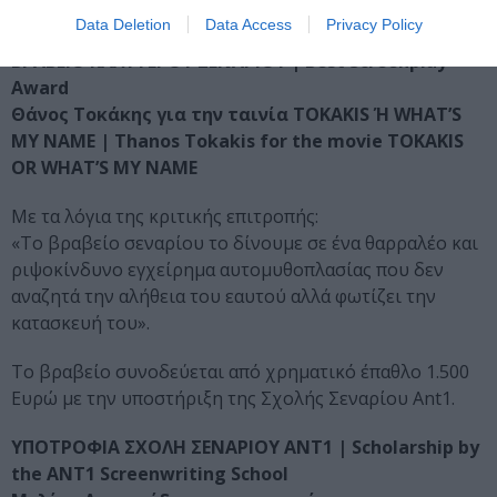
Ελληνικού Κέντρου Κινηματογράφου.
Data Deletion
Data Access
Privacy Policy
ΒΡΑΒΕΙΟ ΚΑΛΥΤΕΡΟΥ ΣΕΝΑΡΙΟΥ | Best Screenplay
Award
Θάνος Τοκάκης για την ταινία TOKAKIS Ή WHAT’S
MY NAME | Thanos Tokakis for the movie TOKAKIS
OR WHAT’S MY NAME
Με τα λόγια της κριτικής επιτροπής:
«Το βραβείο σεναρίου το δίνουμε σε ένα θαρραλέο και
ριψοκίνδυνο εγχείρημα αυτομυθοπλασίας που δεν
αναζητά την αλήθεια του εαυτού αλλά φωτίζει την
κατασκευή του».
Το βραβείο συνοδεύεται από χρηματικό έπαθλο 1.500
Ευρώ με την υποστήριξη της Σχολής Σεναρίου Ant1.
ΥΠΟΤΡΟΦΙΑ ΣΧΟΛΗ ΣΕΝΑΡΙΟΥ ΑΝΤ1 | Scholarship by
the ANT1 Screenwriting School