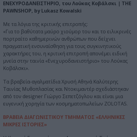
ΕΝΕΧΥΡΟΔΑΝΕΙΣΤΗΡΙΟ, του Λούκας Κοβάλσκι | THE
PAWNSHOP, by Lukasz Kowalski
Με τα λόγια της κριτικής επιτροπής:
«Για το βαθύτατα μαύρο χιούμορ του και το ειλικρινές
πορτραίτο καθημερινών ανθρώπων που δείχνει
πραγματική ενσυναίσθηση για τους συγκινητικούς
χαρακτήρες του, η κριτική επιτροπή απονέμει ειδική
μνεία στην ταινία «Ενεχυροδανειστήριο» του Λούκας
Κοβάλσκι».
Τα βραβεία-αγαλματίδια Χρυσή Αθηνά Καλύτερης
Ταινίας Μυθοπλασίας και Ντοκιμαντέρ σχεδιάστηκαν
από τον designer Γιώργο Σεπετζόγλου και είναι μια
ευγενική χορηγία των κοσμηματοπωλείων ZOLOTAS.
ΒΡΑΒΕΙΑ ΔΙΑΓΩΝΙΣΤΙΚΟΥ ΤΜΗΜΑΤΟΣ «ΕΛΛΗΝΙΚΕΣ
ΜΙΚΡΕΣ ΙΣΤΟΡΙΕΣ»