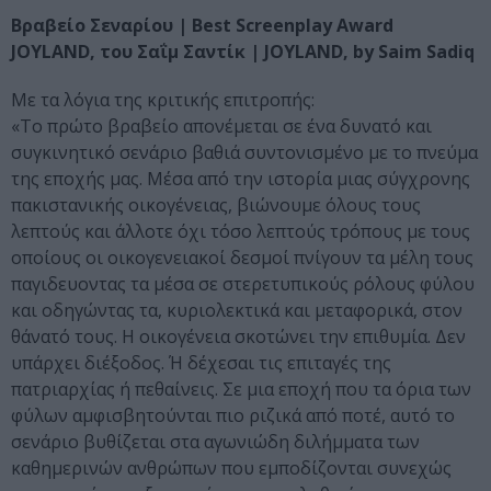
Βραβείο Σεναρίου | Best Screenplay Award
JOYLAND, του Σαΐμ Σαντίκ | JOYLAND, by Saim Sadiq
Με τα λόγια της κριτικής επιτροπής:
«Το πρώτο βραβείο απονέμεται σε ένα δυνατό και
συγκινητικό σενάριο βαθιά συντονισμένο με το πνεύμα
της εποχής μας. Μέσα από την ιστορία μιας σύγχρονης
πακιστανικής οικογένειας, βιώνουμε όλους τους
λεπτούς και άλλοτε όχι τόσο λεπτούς τρόπους με τους
οποίους οι οικογενειακοί δεσμοί πνίγουν τα μέλη τους
παγιδευοντας τα μέσα σε στερετυπικούς ρόλους φύλου
και οδηγώντας τα, κυριολεκτικά και μεταφορικά, στον
θάνατό τους. Η οικογένεια σκοτώνει την επιθυμία. Δεν
υπάρχει διέξοδος. Ή δέχεσαι τις επιταγές της
πατριαρχίας ή πεθαίνεις. Σε μια εποχή που τα όρια των
φύλων αμφισβητούνται πιο ριζικά από ποτέ, αυτό το
σενάριο βυθίζεται στα αγωνιώδη διλήμματα των
καθημερινών ανθρώπων που εμποδίζονται συνεχώς