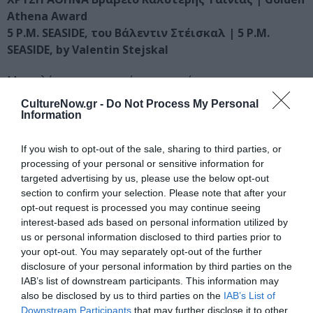
Athena Award
5 P.M. SEASIDE, του Βάλεντιν Στέισκαλ | 5 P.M.
SEASIDE, by Valentin Stejskal
Με τα λόγια της κριτικής επιτροπής:
«Το βραβείο καλύτερης ταινίας δίνεται σε μια υπέροχη
CultureNow.gr -
Do Not Process My Personal
ταινία που αγάπησε όλη η επιτροπή. Μια ταινία με λιτή
Information
και απέριττη αφήγηση και ταυτόχρονα εντυπωσιακή και
βαθιά σε όλα τα επίπεδα».
If you wish to opt-out of the sale, sharing to third parties, or
processing of your personal or sensitive information for
Το βραβείο συνοδεύεται από χρηματικό έπαθλο 2.000
targeted advertising by us, please use the below opt-out
section to confirm your selection. Please note that after your
ευρώ με την ευγενική υποστήριξη του Ελληνικού
opt-out request is processed you may continue seeing
Κέντρου Κινηματογράφου.
interest-based ads based on personal information utilized by
us or personal information disclosed to third parties prior to
your opt-out. You may separately opt-out of the further
ΑΡΓΥΡΗ ΑΘΗΝΑ Ειδικό Βραβείο της Επιτροπής |
disclosure of your personal information by third parties on the
Silver Athena Award
IAB’s list of downstream participants. This information may
ΜΑΓΜΑ, της Λίας Τσάλτα | MAGMA, by Lia Tsalta
also be disclosed by us to third parties on the
IAB’s List of
Downstream Participants
that may further disclose it to other