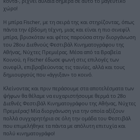
κοντά-, ρίχνει αυλαία σήμερα σε αυτό το μαγευτικό
χώρο!
Η μπίρα Fischer, με τη σειρά της και στηρίζοντας, όπως
πάντα την έβδομη τέχνη, μιας και είναι η πιο σινεφίλ
μπίρα, βρισκόταν και φέτος παρούσα στην διοργάνωση
του 28ου Διεθνούς Φεστιβάλ Κινηματογράφου της
Αθήνας, Νύχτες Πρεμιέρας. Μέσα από τα Βραβεία
Κοινού, η Fischer έδωσε φωνή στις επιλογές των
σινεφίλ, επιβραβεύοντας τις ταινίες, αλλά και τους
δημιουργούς που «άγγιξαν» το κοινό.
Κλείνοντας και πριν περάσουμε στα αποτελέσματα των
ψήφων θα θέλαμε να ευχαριστήσουμε θερμά το 28ο
Διεθνές Φεστιβάλ Κινηματογράφου της Αθήνας, Νύχτες
Πρεμιέρας! Μία διοργάνωση για την οποία αξίζουν
πολλά συγχαρητήρια σε όλη την ομάδα του Φεστιβάλ
που επιμελήθηκε τα πάντα με απόλυτη επιτυχία και
πολύ κινηματογράφο!