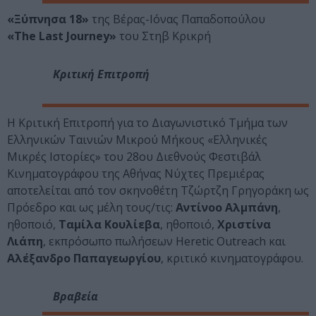
«Ξύπνησα 18»
της Βέρας-Ιόνας Παπαδοπούλου
«The Last Journey»
του Στηβ Κρικρή
Κριτική Επιτροπή
Η Κριτική Επιτροπή για το Διαγωνιστικό Τμήμα των
Ελληνικών Ταινιών Μικρού Μήκους «Ελληνικές
Μικρές Ιστορίες» του 28ου Διεθνούς Φεστιβάλ
Κινηματογράφου της Αθήνας Νύχτες Πρεμιέρας
αποτελείται από τον σκηνοθέτη Τζώρτζη Γρηγοράκη ως
Πρόεδρο και ως μέλη τους/τις:
Αντίνοο Αλμπάνη
,
ηθοποιό,
Ταμίλα Κουλίεβα
, ηθοποιό,
Χριστίνα
Λιάπη
, εκπρόσωπο πωλήσεων Heretic Outreach και
Αλέξανδρο Παπαγεωργίου
, κριτικό κινηματογράφου.
Βραβεία