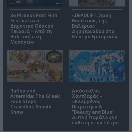
3o Piraeus Port Film
«DEADLIFT. Άρση
Festival στο
θανάτου», της
Δημοτικό Θέατρο
Βαλέριας
Πειραιά – Από τη
Δημητριάδου στο
Βαλτική στη
Θέατρο Εμπορικόν
Μεσόγειο
Rafina and
Απόστολος
Artemida: The Greek
Χαντζαράς –
Food Stops
«Κλεμμένος
Travellers Should
Πειρατής» &
Know
“Beauty and Blue”:
Διπλή παράλληλη
έκθεση στην Πάτμο