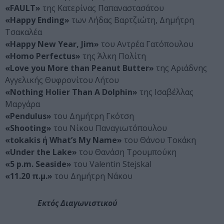
«FAULT»
της Kατερίνας Παπαναστασάτου
«Happy Ending»
των Λήδας Βαρτζιώτη, Δημήτρη
Τσακαλέα
«Happy New Year, Jim»
του Αντρέα Γατόπουλου
«Homo Perfectus»
της Άλκη Πολίτη
«Love you More than Peanut Butter»
της Αριάδνης
Αγγελικής Θυφρονίτου Λήτου
«Nothing Holier Than A Dolphin»
της Ισαβέλλας
Μαργάρα
«Pendulus»
του Δημήτρη Γκότση
«Shooting»
του Νίκου Παναγιωτόπουλου
«tokakis ή What’s My Name»
του Θάνου Τοκάκη
«Under the Lake»
του Θανάση Τρουμπούκη
«5 p.m. Seaside»
του Valentin Stejskal
«11.20 π.μ.»
του Δημήτρη Νάκου
Εκτός Διαγωνιστικού