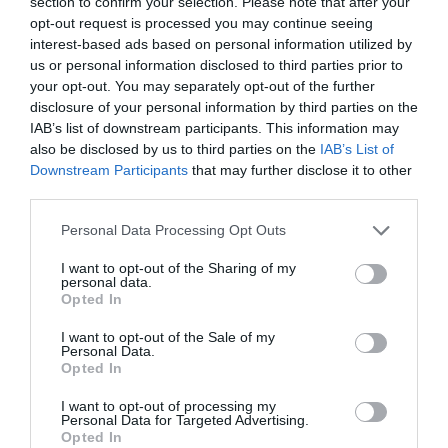
κατά τη διάρκεια ενός ακαδημαϊκού έτους.
section to confirm your selection. Please note that after your
-Βραβεία Ανδρικής και Γυναικείας Ερμηνείας.
opt-out request is processed you may continue seeing
interest-based ads based on personal information utilized by
us or personal information disclosed to third parties prior to
Tο 28ο Διεθνές Φεστιβάλ Κινηματογράφου της Αθήνας
your opt-out. You may separately opt-out of the further
Νύχτες Πρεμιέρας εξελίσσει τη συνεργασία του με το
disclosure of your personal information by third parties on the
ONASSIS CULTURE
και εγκαινιάζει στο Διαγωνιστικό
IAB’s list of downstream participants. This information may
Τμήμα ελληνικών ταινιών Μικρού Μήκους, το Onassis
also be disclosed by us to third parties on the
IAB’s List of
Award. Το βραβείο συνοδεύεται από χρηματικό έπαθλο
Downstream Participants
that may further disclose it to other
5.000 Ευρώ που προσφέρει το ONASSIS CULTURE. Η
third parties.
επιχορήγηση προσφέρεται σε κάθε σκηνοθέτη/-ιδα για
Personal Data Processing Opt Outs
την ανάπτυξη του σεναρίου της μικρού ή μεγάλου
μήκους ταινίας του/της.
I want to opt-out of the Sharing of my
personal data.
Opted In
Πρόκειται για βραβείο ανάπτυξης (development), με την
έννοια ότι προσφέρεται μεν ως επιβράβευση μιας
I want to opt-out of the Sale of my
συγκεκριμένης ταινίας αλλά θεωρείται μία οικονομική
Personal Data.
Opted In
ενίσχυση του επόμενου έργου του/της σκηνοθέτη/-
ίδας (δικής του/της επιλογής), και έχει ανταποδοτικό
I want to opt-out of processing my
Personal Data for Targeted Advertising.
χαρακτήρα κατά τα πρότυπα των διεθνών και εγχώριων
Opted In