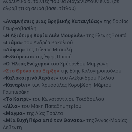
Αναλυτικά οι ταινίες που θα διαγωνιστούν είναι (σε
αλφαβητική σειρά βάσει τίτλου):
«Αναμνήσεις μιας Εφηβικής Καταιγίδας»
της Σοφίας
Γεωργοβασίλη
«Η Αξιότιμη Κυρία Λιέν Μουρλέν»
της Eλένης Ξουπά
«Γιάμα»
του Ανδρέα Βακαλιού
«Δάφνη»
της Τώνιας Μισιαλή
«Ενδιάμεσα»
της Έφης Παππά
«Ο Ήλιος Ενέχυρο»
του Χρύσανθου Μαργώνη
«Στο Θρόνο του Ξέρξη»
της Εύης Καλογηροπούλου
«Καλοκαιρινό Αεράκι»
του Αλέξανδρου Ρέλλου
«Καναρίνι»
των Χρυσούλας Κοροβέση, Μάριου
Γαμπιεράκη
«Το Καπρί»
του Κωνσταντίνου Τσιόδουλου
«Λίλα»
του Μάκη Παπαδημητρίου
«Μάγμα»
της Λίας Τσάλτα
«Μία Ευχή Πέρα από τον Θάνατο»
της Άννας-Μαρίας
Λεβέντη