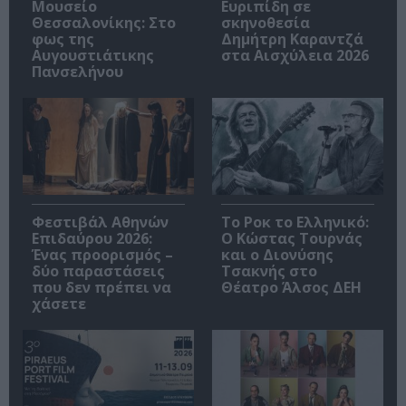
Μουσείο
Ευριπίδη σε
Θεσσαλονίκης: Στο
σκηνοθεσία
φως της
Δημήτρη Καραντζά
Αυγουστιάτικης
στα Αισχύλεια 2026
Πανσελήνου
Φεστιβάλ Αθηνών
Το Ροκ το Ελληνικό:
Επιδαύρου 2026:
Ο Κώστας Τουρνάς
Ένας προορισμός –
και ο Διονύσης
δύο παραστάσεις
Τσακνής στο
που δεν πρέπει να
Θέατρο Άλσος ΔΕΗ
χάσετε