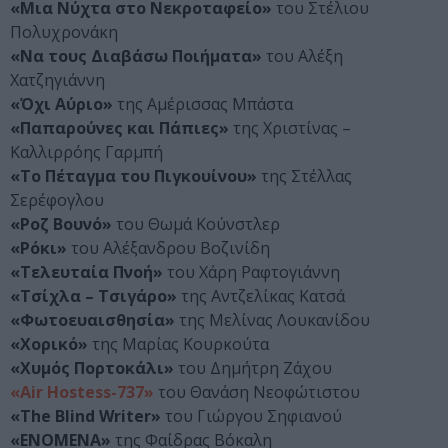
«Μια Νύχτα στο Νεκροταφείο»
του Στέλιου
Πολυχρονάκη
«Να τους Διαβάσω Ποιήματα»
του Αλέξη
Χατζηγιάννη
«Όχι Αύριο»
της Αμέρισσας Μπάστα
«Παπαρούνες και Πάπιες»
της Χριστίνας –
Καλλιρρόης Γαρμπή
«Το Πέταγμα του Πιγκουίνου»
της Στέλλας
Σερέφογλου
«Ροζ Βουνό»
του Θωμά Κούνστλερ
«Ρόκι»
του Αλέξανδρου Βοζινίδη
«Τελευταία Πνοή»
του Χάρη Ραφτογιάννη
«Τσίχλα – Τσιγάρο»
της Αντζελίκας Κατσά
«Φωτοευαισθησία»
της Μελίνας Λουκανίδου
«Χορικό»
της Μαρίας Κουρκούτα
«Χυμός Πορτοκάλι»
του Δημήτρη Ζάχου
«Air Hostess-737»
του Θανάση Νεοφώτιστου
«The Blind Writer»
του Γιώργου Σηφιανού
«ENOMENA»
της Φαίδρας Βόκαλη