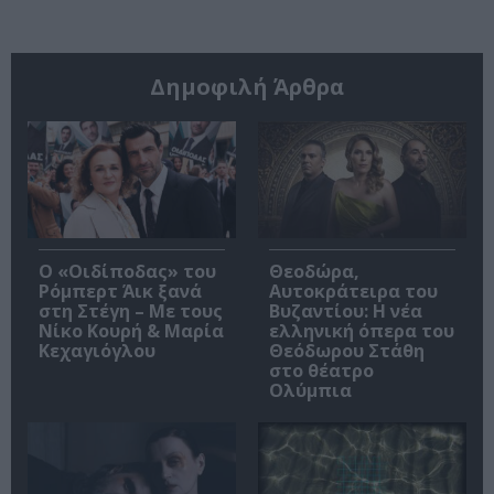
Δημοφιλή Άρθρα
O «Οιδίποδας» του
Θεοδώρα,
Ρόμπερτ Άικ ξανά
Αυτοκράτειρα του
στη Στέγη – Με τους
Βυζαντίου: Η νέα
Νίκο Κουρή & Μαρία
ελληνική όπερα του
Κεχαγιόγλου
Θεόδωρου Στάθη
στο θέατρο
Ολύμπια