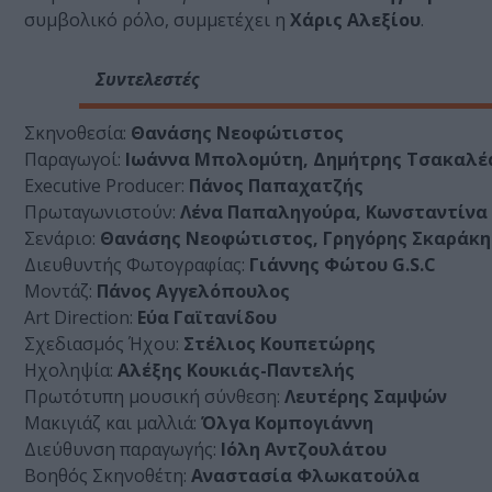
συμβολικό ρόλο, συμμετέχει η
Χάρις Αλεξίου
.
Συντελεστές
Σκηνοθεσία:
Θανάσης Νεοφώτιστος
Παραγωγοί:
Ιωάννα Μπολομύτη, Δημήτρης Τσακαλέ
Executive Producer:
Πάνος Παπαχατζής
Πρωταγωνιστούν:
Λένα Παπαληγούρα, Κωνσταντίνα
Σενάριο:
Θανάσης Νεοφώτιστος, Γρηγόρης Σκαράκη
Διευθυντής Φωτογραφίας:
Γιάννης Φώτου G.S.C
Μοντάζ:
Πάνος Αγγελόπουλος
Art Direction:
Εύα Γαϊτανίδου
Σχεδιασμός Ήχου:
Στέλιος Κουπετώρης
Ηχοληψία:
Αλέξης Κουκιάς-Παντελής
Πρωτότυπη μουσική σύνθεση:
Λευτέρης Σαμψών
Μακιγιάζ και μαλλιά:
Όλγα Κομπογιάννη
Διεύθυνση παραγωγής:
Ιόλη Αντζουλάτου
Βοηθός Σκηνοθέτη:
Αναστασία Φλωκατούλα