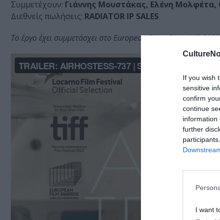
Συμμετέχουν:
Γιάννης Μουστάκας, Ελένη Μολφέτα, 
Διεθνείς πωλήσεις:
RADIATOR IP SALES
Το έργο έχει συμμετάσχει στο European Short Pitch WIP 2022
CultureNo
If you wish 
sensitive in
confirm you
continue se
information 
further disc
participants
Downstream 
Persona
I want t