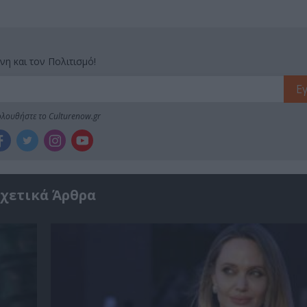
νη και τον Πολιτισμό!
λουθήστε το Culturenow.gr
χετικά Άρθρα