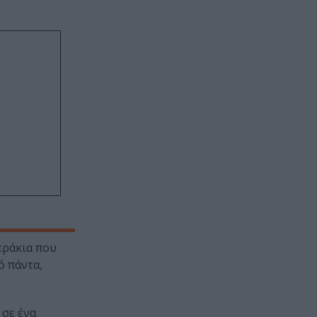
εράκια που
ό πάντα,
 σε ένα