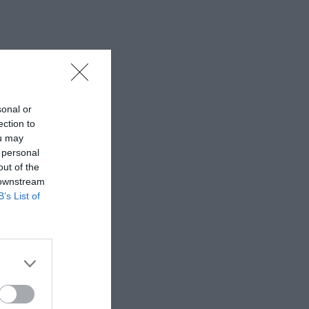
sonal or
ection to
ou may
 personal
out of the
 downstream
B’s List of