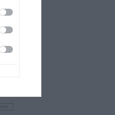
 εδώ!
❯
ΗΚΟΥΣ