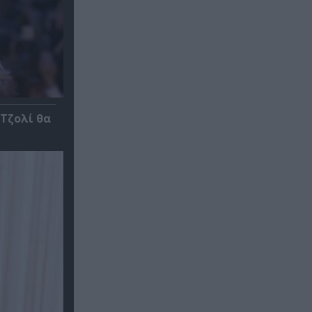
 Τζολί θα