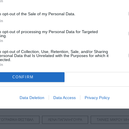
In
o opt-out of the Sale of my Personal Data.
In
to opt-out of processing my Personal Data for Targeted
ing.
In
o opt-out of Collection, Use, Retention, Sale, and/or Sharing
ersonal Data that Is Unrelated with the Purposes for which it
lected.
μάθετε πρώτοι όλες τις ειδήσεις
In
ολιτισμό στο
Culturenow.gr
CONFIRM
r
Δες
Data Deletion
Data Access
Privacy Policy
ΟΓΡΑΦΙΚΑ ΦΕΣΤΙΒΑΛ
ΛΕΝΑ ΠΑΠΑΛΗΓΟΥΡΑ
ΤΑΙΝΙΕΣ ΜΙΚΡΟΥ Μ