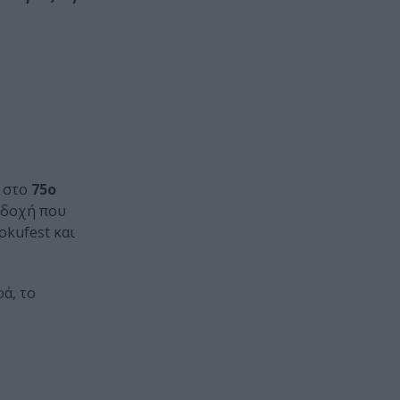
στο
75ο
ποδοχή που
okufest και
ά, το