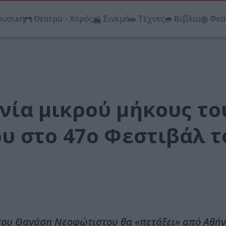
υσική
Θέατρο - Χορός
Σινεμά
Τέχνες
Βιβλίο
Φεσ
ινία μικρού μήκους το
 στο 47ο Φεστιβάλ τ
” του Θανάση Νεοφώτιστου θα «πετάξει» από Αθήν