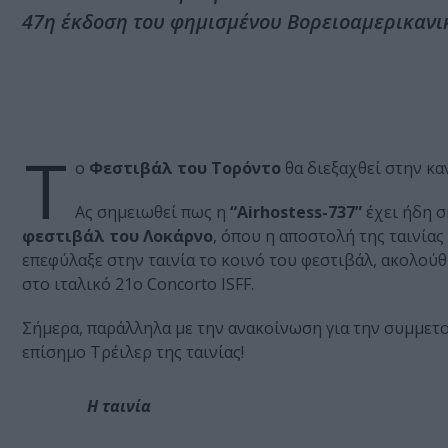
47η έκδοση του φημισμένου Βορειοαμερικανικο
Τ
ο
Φεστιβάλ του Τορόντο
θα διεξαχθεί στην κ
Ας σημειωθεί πως η
“Airhostess-737”
έχει ήδη σ
φεστιβάλ του Λοκάρνο
, όπου η αποστολή της ταινίας
επεφύλαξε στην ταινία το κοινό του φεστιβάλ, ακολούθ
στο ιταλικό 21o Concorto ISFF.
Σήμερα, παράλληλα με την ανακοίνωση για την συμμετ
επίσημο Τρέιλερ της ταινίας!
Η ταινία