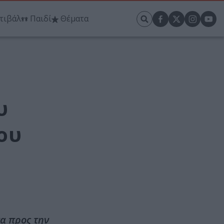
τιβάλ
Παιδί
Θέματα
υ
ου
α προς την