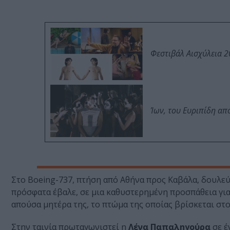
Φεστιβάλ Αισχύλεια 2
Ίων, του Ευριπίδη α
Στο Boeing-737, πτήση από Αθήνα προς Καβάλα, δουλεύ
πρόσφατα έβαλε, σε μια καθυστερημένη προσπάθεια για 
απούσα μητέρα της, το πτώμα της οποίας βρίσκεται στ
Στην ταινία πρωταγωνιστεί η
Λένα Παπαληγούρα
σε έ