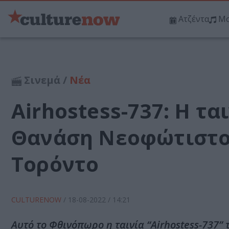
Ατζέντα
Μο
Σινεμά /
Νέα
Airhostess-737: Η τα
Θανάση Νεοφώτιστου
Τορόντο
CULTURENOW
/
18-08-2022
/ 14:21
Αυτό το Φθινόπωρο η ταινία “Airhostess-737