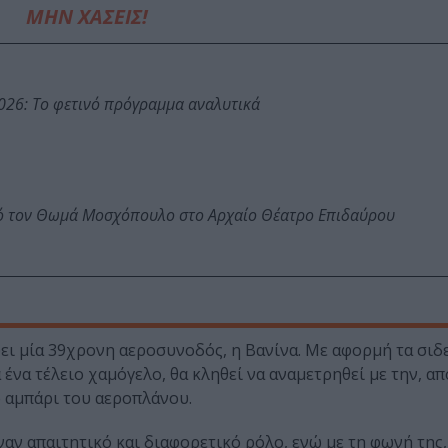
ΜΗΝ ΧΑΣΕΙΣ!
026: Το φετινό πρόγραμμα αναλυτικά
πό τον Θωμά Μοσχόπουλο στο Αρχαίο Θέατρο Επιδαύρου
ει μία 39χρονη αεροσυνοδός, η Βανίνα. Με αφορμή τα σιδ
ένα τέλειο χαμόγελο, θα κληθεί να αναμετρηθεί με την, απ
ο αμπάρι του αεροπλάνου.
ναν απαιτητικό και διαφορετικό ρόλο, ενώ με τη φωνή της,