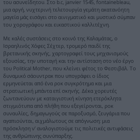
του ασυνείδητου. Στο b.c, janvier 1545, fontainebleau,
μια αργή, νυχτερινή τελετουργία γεμάτη ακατανόητη
μαγεία μάς εισάγει στο αινιγματικό και μυστικό σύμπαν
του χορογράφου και εικαστικού καλλιτέχνη.
Με καλές συστάσεις στο κοινό της Καλαμάτας, ο
Ισραηλινός Χόφες Σέχτερ, τρομερό παιδί της
βρετανικής σκηνής, χαρτογραφεί τους μηχανισμούς
εξουσίας, την υποταγή και την αντίσταση στο νέο έργο
του Political Mother, που κλείνει φέτος το Φεστιβάλ. Το
δυναμικό σάουντρακ που υπογράφει ο ίδιος
ερμηνεύεται από ένα ροκ συγκρότημα και μια
στρατιωτική μπάντα επί σκηνής. Δέκα χορευτές
ζωντανεύουν με καταιγιστική κίνηση ετερόκλητα
στιγμιότυπα από πλήθη που εξεγείρονται, ροκ
συναυλίες, δημαγωγούς σε παροξυσμό, ζευγάρια που
αγαπιούνται, αιχμάλωτους σε απόγνωση: μια
πρόσκληση ν’ αναλογιστούμε τις πολιτικές αντιφάσεις
της ανθρώπινης συνύπαρξης.