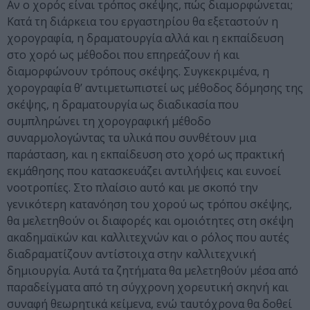
Αν ο χορός είναι τρόπος σκέψης, πώς διαμορφώνεται;
Κατά τη διάρκεια του εργαστηρίου θα εξεταστούν η
χορογραφία, η δραματουργία αλλά και η εκπαίδευση
στο χορό ως μέθοδοι που επηρεάζουν ή και
διαμορφώνουν τρόπους σκέψης. Συγκεκριμένα, η
χορογραφία θ’ αντιμετωπιστεί ως μέθοδος δόμησης της
σκέψης, η δραματουργία ως διαδικασία που
συμπληρώνει τη χορογραφική μέθοδο
συναρμολογώντας τα υλικά που συνθέτουν μια
παράσταση, και η εκπαίδευση στο χορό ως πρακτική
εκμάθησης που κατασκευάζει αντιλήψεις και ευνοεί
νοοτροπίες. Στο πλαίσιο αυτό και με σκοπό την
γενικότερη κατανόηση του χορού ως τρόπου σκέψης,
θα μελετηθούν οι διαφορές και ομοιότητες στη σκέψη
ακαδημαϊκών και καλλιτεχνών και ο ρόλος που αυτές
διαδραματίζουν αντίστοιχα στην καλλιτεχνική
δημιουργία. Αυτά τα ζητήματα θα μελετηθούν μέσα από
παραδείγματα από τη σύγχρονη χορευτική σκηνή και
συναφή θεωρητικά κείμενα, ενώ ταυτόχρονα θα δοθεί