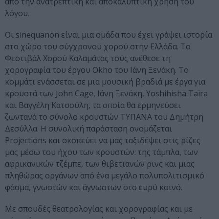
από την ανατρεπτική και αποκαλυπτική χρήση του
λόγου.
Οι sinequanon είναι μια ομάδα που έχει γράψει ιστορία
στο χώρο του σύγχρονου χορού στην Ελλάδα. Το
Φεστιβάλ Χορού Καλαμάτας τούς ανέθεσε τη
χορογραφία του έργου Okho του Ιάνη Ξενάκη. Το
κομμάτι ενάσσεται σε μια μουσική βραδιά με έργα για
κρουστά των John Cage, Ιάνη Ξενάκη, Yoshihisha Taïra
και Βαγγέλη Κατσούλη, τα οποία θα ερμηνεύσει
ζωντανά το σύνολο κρουστών ΤΥΠΑΝΑ του Δημήτρη
Δεσύλλα. Η συνολική παράσταση ονομάζεται
Projections και σκοπεύει να μας ταξιδέψει στις ρίζες
μας μέσω του ήχου των κρουστών: της τάμπλα, των
αφρικανικών τζέμπε, των θιβετιανών ρινς και μιας
πληθώρας οργάνων από ένα μεγάλο πολυπολιτισμικό
φάσμα, γνωστών και άγνωστων στο ευρύ κοινό.
Με σπουδές θεατρολογίας και χορογραφίας και με