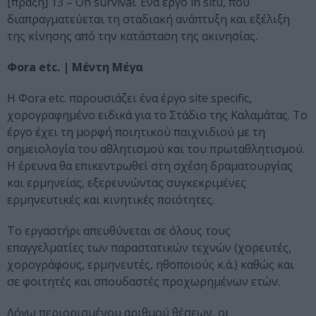
[πράξη] 13 – On survival. Ένα έργο in situ, που
διαπραγματεύεται τη σταδιακή ανάπτυξη και εξέλιξη
της κίνησης από την κατάσταση της ακινησίας.
Φora etc. | Μέντη Μέγα
Η Φora etc. παρουσιάζει ένα έργο site specific,
χορογραφημένο ειδικά για το Στάδιο της Καλαμάτας. Το
έργο έχει τη μορφή ποιητικού παιχνιδιού με τη
σημειολογία του αθλητισμού και του πρωταθλητισμού.
Η έρευνα θα επικεντρωθεί στη σχέση δραματουργίας
και ερμηνείας, εξερευνώντας συγκεκριμένες
ερμηνευτικές και κινητικές ποιότητες.
Το εργαστήρι απευθύνεται σε όλους τους
επαγγελματίες των παραστατικών τεχνών (χορευτές,
χορογράφους, ερμηνευτές, ηθοποιούς κ.ά.) καθώς και
σε φοιτητές και σπουδαστές προχωρημένων ετών.
Λόγω περιορισμένου αριθμού θέσεων, οι