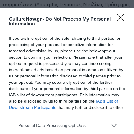
συμμετέχουν (Amorphy, Lemurius, Νταλίκα, Πρόσχημα,
Φοra etc.), ώστε κοινό και συμμετέχοντες να
προσεγγίσουν καλύτερα το χορογραφικό στιλ κάθε
CultureNow.gr -
Do Not Process My Personal
Information
ομάδας. Στις παράλληλες εκδηλώσεις εντάσσεται
επίσης και η παράσταση του χορογραφικού
If you wish to opt-out of the sale, sharing to third parties, or
εργαστηρίου «7+1» με όλους τους συμμετέχοντες επί
processing of your personal or sensitive information for
σκηνής – ή καλύτερα «επί τερέν», αφού θα γίνει στο
targeted advertising by us, please use the below opt-out
Εθνικό Στάδιο Καλαμάτας.
section to confirm your selection. Please note that after your
opt-out request is processed you may continue seeing
Περισσότερες παράλληλες εκδηλώσεις θα
interest-based ads based on personal information utilized by
ανακοινωθούν σύντομα
us or personal information disclosed to third parties prior to
your opt-out. You may separately opt-out of the further
Εκπαιδευτικές δραστηριότητες
disclosure of your personal information by third parties on the
IAB’s list of downstream participants. This information may
13.7 – 21.7 ΣΕΜΙΝΑΡΙΟ ΣΥΓΧΡΟΝΟΥ ΧΟΡΟΥ
also be disclosed by us to third parties on the
IAB’s List of
Downstream Participants
that may further disclose it to other
«Πηγές ενέργειας» με τη Laura Arís Álvarez
third parties.
Το σεμινάριο θα εστιάσει στον τρόπο με τον οποίο
Personal Data Processing Opt Outs
χρησιμοποιούμε το κέντρο του σώματος, τη φυσική