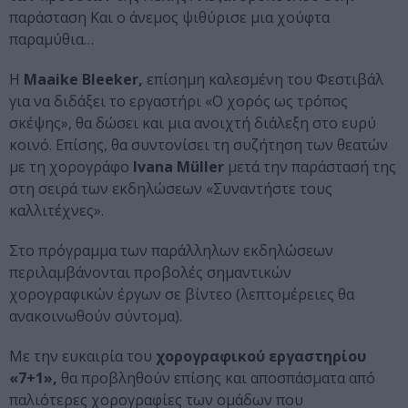
παράσταση Και ο άνεμος ψιθύρισε μια χούφτα
παραμύθια…
Η
Maaike Bleeker,
επίσημη καλεσμένη του Φεστιβάλ
για να διδάξει το εργαστήρι «Ο χορός ως τρόπος
σκέψης», θα δώσει και μια ανοιχτή διάλεξη στο ευρύ
κοινό. Επίσης, θα συντονίσει τη συζήτηση των θεατών
με τη χορογράφο
Ivana Müller
μετά την παράστασή της
στη σειρά των εκδηλώσεων «Συναντήστε τους
καλλιτέχνες».
Στο πρόγραμμα των παράλληλων εκδηλώσεων
περιλαμβάνονται προβολές σημαντικών
χορογραφικών έργων σε βίντεο (λεπτομέρειες θα
ανακοινωθούν σύντομα).
Με την ευκαιρία του
χορογραφικού εργαστηρίου
«7+1»,
θα προβληθούν επίσης και αποσπάσματα από
παλιότερες χορογραφίες των ομάδων που