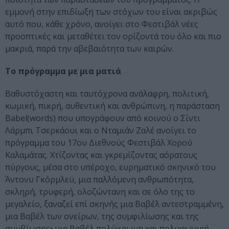
εμμονή στην επιδίωξη των στόχων του είναι ακριβώς
αυτό που, κάθε χρόνο, ανοίγει στο Φεστιβάλ νέες
προοπτικές και μεταθέτει τον ορίζοντά του όλο και πιο
μακριά, παρά την αβεβαιότητα των καιρών.
Το πρόγραμμα με μια ματιά
Βαθυστόχαστη και ταυτόχρονα ανάλαφρη, πολιτική,
κωμική, πικρή, αυθεντική και ανθρώπινη, η παράσταση
Babel(words) που υπογράφουν από κοινού ο Σίντι
Λάρμπι Τσερκάουι και ο Νταμιάν Ζαλέ ανοίγει το
πρόγραμμα του 17ου Διεθνούς Φεστιβάλ Χορού
Καλαμάτας. Χτίζοντας και γκρεμίζοντας αόρατους
πύργους, μέσα στο υπέροχο, ευρηματικό σκηνικό του
Άντονυ Γκόρμλεϋ, μια παλλόμενη ανθρωπότητα,
σκληρή, τρυφερή, ολοζώντανη και σε όλο της το
μεγαλείο, ξαναζεί επί σκηνής μια Βαβέλ αντεστραμμένη,
μια Βαβέλ των ονείρων, της συμφιλίωσης και της
συμβίωσης• μια Βαβέλ πολύχρωμη και πολυφωνική