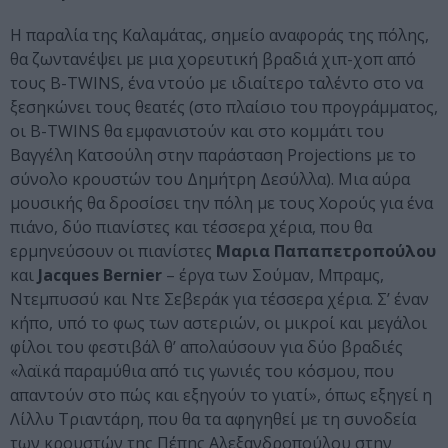
Η παραλία της Καλαμάτας, σημείο αναφοράς της πόλης,
θα ζωντανέψει με μια χορευτική βραδιά χιπ-χοπ από
τους B-TWINS, ένα ντούο με ιδιαίτερο ταλέντο στο να
ξεσηκώνει τους θεατές (στο πλαίσιο του προγράμματος,
οι B-TWINS θα εμφανιστούν και στο κομμάτι του
Βαγγέλη Κατσούλη στην παράσταση Projections με το
σύνολο κρουστών του Δημήτρη Δεσύλλα). Μια αύρα
μουσικής θα δροσίσει την πόλη με τους Χορούς για ένα
πιάνο, δύο πιανίστες και τέσσερα χέρια, που θα
ερμηνεύσουν οι πιανίστες
Μαρια Παπαπετροπούλου
και
Jacques Bernier
– έργα των Σούμαν, Μπραμς,
Ντεμπυσσύ και Ντε Σεβεράκ για τέσσερα χέρια. Σ’ έναν
κήπο, υπό το φως των αστεριών, οι μικροί και μεγάλοι
φίλοι του φεστιβάλ θ’ απολαύσουν για δύο βραδιές
«λαϊκά παραμύθια από τις γωνιές του κόσμου, που
απαντούν στο πώς και εξηγούν το γιατί», όπως εξηγεί η
Λίλλυ Τριαντάρη, που θα τα αφηγηθεί με τη συνοδεία
των κρουστών της Πέπης Αλεξανδροπούλου στην