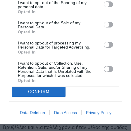
ενεργειακή μας πηγή. Το μάθημα θα ξεκινά με διατάσεις
I want to opt-out of the Sharing of my
personal data.
και τεχνικές ασκήσεις για να οδηγηθεί προοδευτικά σε
Opted In
δυναμικές κινητικές φράσεις. Χρησιμοποιώντας τη
δομή του σκελετού και τις μυϊκές συνδέσεις, οι
I want to opt-out of the Sale of my
Personal Data.
συμμετέχοντες θ’ ανακαλύψουν τη ροή και την
Opted In
ελευθερία στην κίνησή τους, μαθαίνοντας πώς ν’
I want to opt-out of processing my
ανατροφοδοτούν συνεχώς την ενέργεια. Θα
Personal Data for Targeted Advertising.
διερευνήσουν τρόπους ώστε να ωθούν το σώμα τους
Opted In
στα κινητικά του όρια, χωρίς όμως να κινδυνεύουν.
I want to opt-out of Collection, Use,
Σταδιακά, θα εισάγουν θεατρικά στοιχεία ως μέσα
Retention, Sale, and/or Sharing of my
Personal Data that Is Unrelated with the
νοηματοδότησης της κίνησης, ώστε να βιώσουν την
Purposes for which it was collected.
κίνηση μέσα από συγκεκριμένα ενεργειακά τοπία και
Opted In
διακριτές εικόνες, υπερβαίνοντας την τεχνική
CONFIRM
αντιμετώπιση του χορού.
H
Laura Arís Álvarez
σπούδασε χορό και χορογραφία
στο Ινστιτούτο Θεάτρου / Ανωτάτη Σχολή Χορού και
Data Deletion
Data Access
Privacy Policy
Χορογραφίας στη Βαρκελώνη. Από το 1999 μένει στις
Βρυξέλλες και για πολλά χρόνια ήταν μέλος της ομάδας