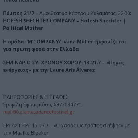
Πέμπτη 21/7
– Αμφιθέατρο Κάστρου Καλαμάτας, 22:00:
HOFESH SHECHTER COMPANY – Hofesh Shechter |
Political Mother
Η ομάδα I’M’COMPANY/ Ivana Müller εμφανίζεται
για πρώτη φορά στην Ελλάδα
ΣΕΜΙΝΑΡΙΟ ΣΥΓΧΡΟΝΟΥ ΧΟΡΟΥ:
13-21.7 – «Πηγές
ενέργειας» με την Laura Arís Álvarez
ΠΛΗΡΟΦΟΡΙΕΣ & ΕΓΓΡΑΦΕΣ
Εριφίλη Εφραιμίδου, 6973034771,
mail@kalamatadancefestival.gr
ΕΡΓΑΣΤΗΡΙ: 15-17.7 – «Ο χορός ως τρόπος σκέψης» με
την Maaike Bleeker