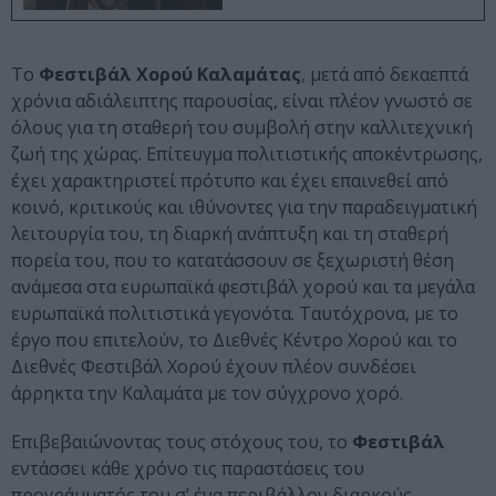
Το
Φεστιβάλ Χορού Καλαμάτας
, μετά από δεκαεπτά
χρόνια αδιάλειπτης παρουσίας, είναι πλέον γνωστό σε
όλους για τη σταθερή του συμβολή στην καλλιτεχνική
ζωή της χώρας. Επίτευγμα πολιτιστικής αποκέντρωσης,
έχει χαρακτηριστεί πρότυπο και έχει επαινεθεί από
κοινό, κριτικούς και ιθύνοντες για την παραδειγματική
λειτουργία του, τη διαρκή ανάπτυξη και τη σταθερή
πορεία του, που το κατατάσσουν σε ξεχωριστή θέση
ανάμεσα στα ευρωπαϊκά φεστιβάλ χορού και τα μεγάλα
ευρωπαϊκά πολιτιστικά γεγονότα. Ταυτόχρονα, με το
έργο που επιτελούν, το Διεθνές Κέντρο Χορού και το
Διεθνές Φεστιβάλ Χορού έχουν πλέον συνδέσει
άρρηκτα την Καλαμάτα με τον σύγχρονο χορό.
Επιβεβαιώνοντας τους στόχους του, το
Φεστιβάλ
εντάσσει κάθε χρόνο τις παραστάσεις του
προγράμματός του σ’ ένα περιβάλλον διαρκούς