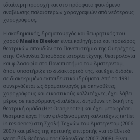
ιδιαίτερη προσοχή και στο πρόσφατο φαινόμενο
αναβίωσης παλαιότερων χορογραφιών από νεότερους
χορογράφους.
Η ακαδημαϊκός, δραματουργός και θεωρητικός του
χορού
Maaike Bleeker
είναι καθηγήτρια και πρόεδρος
θεατρικών σπουδών στο Πανεπιστήμιο της Ουτρέχτης,
στην Ολλανδία. Σπούδασε ιστορία τέχνης, θεατρολογία
και φιλοσοφία στο Πανεπιστήμιο του Άμστερνταμ,
όπου υποστήριξε το διδακτορικό της, και έχει διδάξει
σε διακεκριμένα εκπαιδευτικά ιδρύματα. Από το 1991
συνεργάζεται ως δραματουργός με σκηνοθέτες,
χορογράφους και εικαστικούς καλλιτέχνες, έχει λάβει
μέρος σε περφόρμανς-διαλέξεις, διηύθυνε τη δική της
θεατρική ομάδα (Het Oranjehotel) και έχει μεταφράσει
θεατρικά έργα. Ήταν φιλοξενούμενη καλλιτέχνις (artist
in residence) στη Σχολή Τεχνών του Άμστερνταμ (2006-
2007) και μέλος της κριτικής επιτροπής για το Εθνικό
Φεστιβάλ Θεάτρου της Ολλανδίας (2007-2008). Είναι