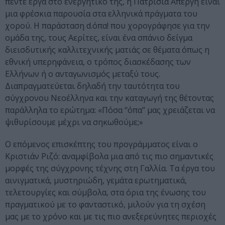
πέντε έργα στο ενεργητικό της, η Πατρίσια Απέργη είναι
μια φρέσκια παρουσία στα ελληνικά πράγματα του
χορού. Η παράσταση d.όπα! που χορογράφησε για την
ομάδα της, τους Αερίτες, είναι ένα σπάνιο δείγμα
διεισδυτικής καλλιτεχνικής ματιάς σε θέματα όπως η
εθνική υπερηφάνεια, ο τρόπος διασκέδασης των
Ελλήνων ή ο ανταγωνισμός μεταξύ τους.
Διαπραγματεύεται δηλαδή την ταυτότητα του
σύγχρονου Νεοέλληνα και την καταγωγή της θέτοντας
παράλληλα το ερώτημα: «Πόσα ‘‘όπα’’ μας χρειάζεται να
ψιθυρίσουμε μέχρι να σηκωθούμε;»
Ο επόμενος επισκέπτης του προγράμματος είναι ο
Κριστιάν Ριζό: αναμφίβολα μια από τις πιο σημαντικές
μορφές της σύγχρονης τέχνης στη Γαλλία. Τα έργα του
αινιγματικά, μυστηριώδη, γεμάτα ερωτηματικά,
τελετουργίες και σύμβολα, στα όρια της ένωσης του
πραγματικού με το φανταστικό, μιλούν για τη σχέση
μας με το χρόνο και με τις πιο ανεξερεύνητες περιοχές