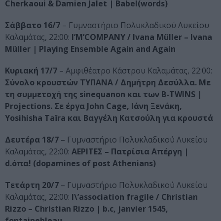
Cherkaoui & Damien Jalet | Babel(words)
Σάββατο 16/7
– Γυμναστήριο Πολυκλαδικού Λυκείου
Καλαμάτας, 22:00:
I’M’COMPANY / Ivana Müller – Ivana
Müller | Playing Ensemble Again and Again
Κυριακή 17/7
– Αμφιθέατρο Κάστρου Καλαμάτας, 22:00:
Σύνολο κρουστών ΤΥΠΑΝΑ / Δημήτρη Δεσύλλα. Με
τη συμμετοχή της sinequanon και των Β-TWINS |
Projections. Σε έργα John Cage, Ιάνη Ξενάκη,
Yosihisha Taïra και Βαγγέλη Κατσούλη για κρουστά
Δευτέρα 18/7
– Γυμναστήριο Πολυκλαδικού Λυκείου
Καλαμάτας, 22:00:
ΑΕΡΙΤΕΣ – Πατρίσια Απέργη |
d.όπα! (dopamines of post Athenians)
Τετάρτη 20/7
– Γυμναστήριο Πολυκλαδικού Λυκείου
Καλαμάτας, 22:00:
l\’association fragile / Christian
Rizzo – Christian Rizzo | b.c, janvier 1545,
fontainebleau