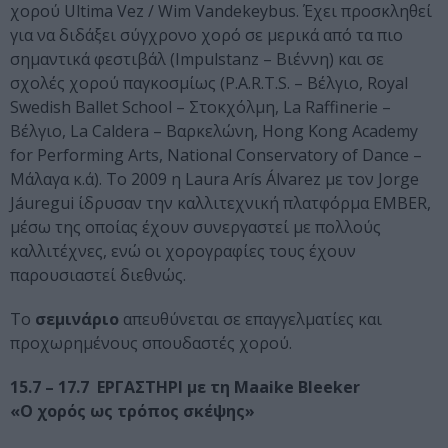
χορού Ultima Vez / Wim Vandekeybus. Έχει προσκληθεί
για να διδάξει σύγχρονο χορό σε μερικά από τα πιο
σημαντικά φεστιβάλ (Impulstanz – Βιέννη) και σε
σχολές χορού παγκοσμίως (P.A.R.T.S. – Βέλγιο, Royal
Swedish Ballet School – Στοκχόλμη, La Raffinerie –
Βέλγιο, La Caldera – Βαρκελώνη, Hong Kong Academy
for Performing Arts, National Conservatory of Dance –
Μάλαγα κ.ά). Το 2009 η Laura Arís Álvarez με τον Jorge
Jáuregui ίδρυσαν την καλλιτεχνική πλατφόρμα EMBER,
μέσω της οποίας έχουν συνεργαστεί με πολλούς
καλλιτέχνες, ενώ οι χορογραφίες τους έχουν
παρουσιαστεί διεθνώς.
Το
σεμινάριο
απευθύνεται σε επαγγελματίες και
προχωρημένους σπουδαστές χορού.
15.7 – 17.7 ΕΡΓΑΣΤΗΡΙ με τη Maaike Bleeker
«Ο χορός ως τρόπος σκέψης»