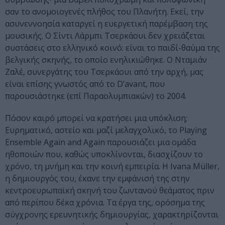
σαν το ανομοιογενές πλήθος του Πλανήτη. Εκεί, την
ασυνεννοησία καταργεί η ευεργετική παρέμβαση της
μουσικής. Ο Σίντι Λάρμπι Τσερκάουι δεν χρειάζεται
συστάσεις στο ελληνικό κοινό: είναι το παιδί-θαύμα της
βελγικής σκηνής, το οποίο ενηλικιώθηκε. Ο Νταμιάν
Ζαλέ, συνεργάτης του Τσερκάουι από την αρχή, μας
είναι επίσης γνωστός από το D’avant, που
παρουσιάστηκε (επί Παραολυμπιακών) το 2004.
Πόσον καιρό μπορεί να κρατήσει μια υπόκλιση;
Eυρηματικό, αστείο και μαζί μελαγχολικό, το Playing
Ensemble Again and Again παρουσιάζει μια ομάδα
ηθοποιών που, καθώς υποκλίνονται, διασχίζουν το
χρόνο, τη μνήμη και την κοινή εμπειρία. Η Ivana Müller,
η δημιουργός του, έκανε την εμφάνισή της στην
κεντροευρωπαϊκή σκηνή του ζωντανού θεάματος πριν
από περίπου δέκα χρόνια. Τα έργα της, ορόσημα της
σύγχρονης ερευνητικής δημιουργίας, χαρακτηρίζονται