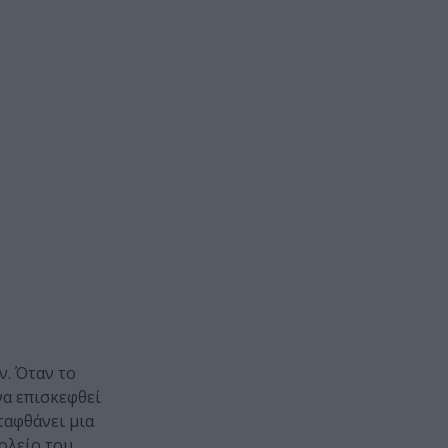
ν. Όταν το
να επισκεφθεί
ταφθάνει μια
ολείο του.