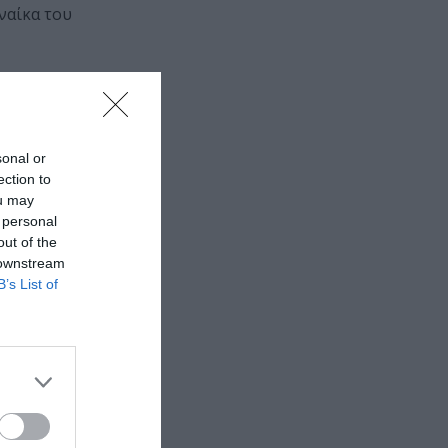
ναίκα του
sonal or
ection to
ou may
 personal
out of the
 downstream
B’s List of