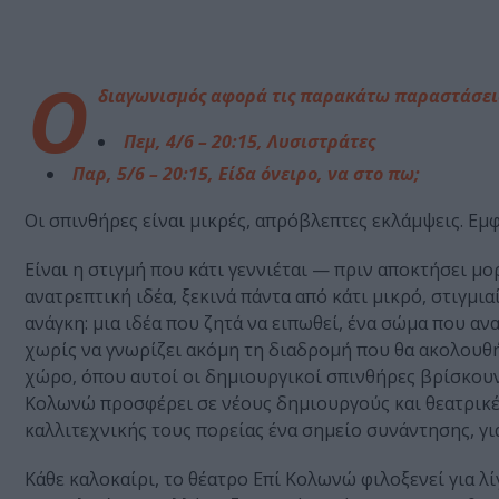
Ο
διαγωνισμός αφορά τις παρακάτω παραστάσει
Πεμ, 4/6 – 20:15, Λυσιστράτες
Παρ, 5/6 – 20:15, Είδα όνειρο, να στο πω;
Οι σπινθήρες είναι μικρές, απρόβλεπτες εκλάμψεις. Εμφ
Είναι η στιγμή που κάτι γεννιέται — πριν αποκτήσει μορ
ανατρεπτική ιδέα, ξεκινά πάντα από κάτι μικρό, στιγμι
ανάγκη: μια ιδέα που ζητά να ειπωθεί, ένα σώμα που αν
χωρίς να γνωρίζει ακόμη τη διαδρομή που θα ακολουθή
χώρο, όπου αυτοί οι δημιουργικοί σπινθήρες βρίσκουν 
Κολωνώ προσφέρει σε νέους δημιουργούς και θεατρικές
καλλιτεχνικής τους πορείας ένα σημείο συνάντησης, γ
Κάθε καλοκαίρι, το θέατρο Επί Κολωνώ φιλοξενεί για λ