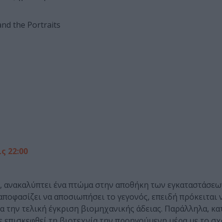
nd the Portraits
ς 22:00
, ανακαλύπτει ένα πτώμα στην αποθήκη των εγκαταστάσεω
αποφασίζει να αποσιωπήσει το γεγονός, επειδή πρόκειται 
α την τελική έγκριση βιομηχανικής άδειας. Παράλληλα, κα
χε επισκεφθεί τη βιοτεχνία την προηγούμενη μέρα με το σχ