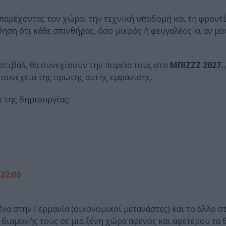
 παρέχοντας τον χώρο, την τεχνική υποδομή και τη φροντί
ηση ότι κάθε σπινθήρας, όσο μικρός ή φευγαλέος κι αν μοι
στιβάλ, θα συνεχίσουν την πορεία τους στο
ΜΠΙΖΖΖ 2027…
 συνέχεια της πρώτης αυτής εμφάνισης.
ι της δημιουργίας;
22:00
ένα στην Γερμανία (οικονομικοί μετανάστες) και το άλλο σ
 διαμονής τους σε μια ξένη χώρα αφενός και αφετέρου τα 