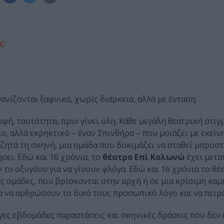
ς:
ανίζονται ξαφνικά, χωρίς διάρκεια, αλλά με ένταση.
φή, ταυτότητα, πριν γίνει ύλη. Κάθε μεγάλη θεατρική στιγ
αίο, αλλά εκρηκτικό – έναν Σπινθήρα – που μοιάζει με εκεί
αζητά τη σκηνή, μια ομάδα που δοκιμάζει να σταθεί μπροστ
σει. Εδώ και 16 χρόνια, το
θέατρο Επί Κολωνώ
έχει μετα
το οξυγόνο για να γίνουν φλόγα. Εδώ και 16 χρόνια το θέ
 ομάδες, που βρίσκονται στην αρχή ή σε μια κρίσιμη καμ
ια να αρθρώσουν το δικό τους προσωπικό λόγο και να πειρ
ίγες εβδομάδες παραστάσεις και σκηνικές δράσεις που δεν