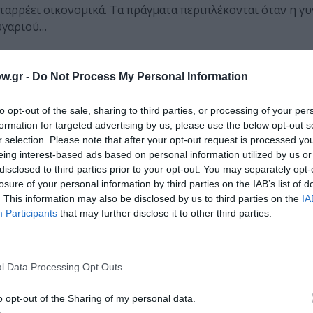
αρρέει οικονομικά. Τα πράγματα περιπλέκονται όταν η γυ
ευγαριού…
w.gr -
Do Not Process My Personal Information
κής Ένωσης Δήμου Ωρωπού
to opt-out of the sale, sharing to third parties, or processing of your per
formation for targeted advertising by us, please use the below opt-out s
r selection. Please note that after your opt-out request is processed y
άννης Σελεπές
eing interest-based ads based on personal information utilized by us or
disclosed to third parties prior to your opt-out. You may separately opt-
losure of your personal information by third parties on the IAB’s list of
. This information may also be disclosed by us to third parties on the
IA
ούλου, Γιώργος Σιαφάκας, Σάντρα Χατζηαλεξίου
Participants
that may further disclose it to other third parties.
l Data Processing Opt Outs
22:00
o opt-out of the Sharing of my personal data.