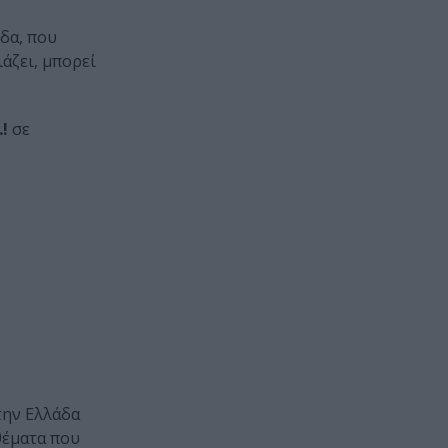
δα, που
άζει, μπορεί
!
σε
την Ελλάδα
θέματα που