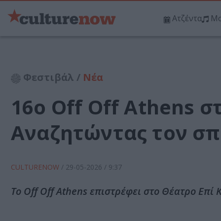
Ατζέντα
Μο
Φεστιβάλ /
Νέα
16ο Off Off Athens 
Αναζητώντας τον σπ
CULTURENOW
/
29-05-2026
/ 9:37
Το Off Off Athens επιστρέφει στο Θέατρο Επί 