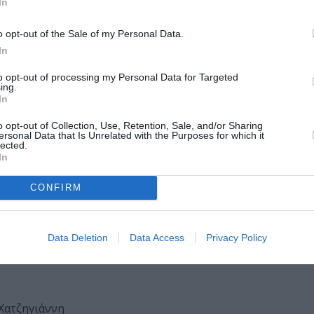
In
ρι εδώ, όλα καλά. Η Λ. γυρίζει επιτέλους σπίτι, μάλλον, έχ
o opt-out of the Sale of my Personal Data.
ραφία” της ζωής. Ψάχνει να μιλήσει σε κάποιον για την πρ
In
 του πεντάχρονου εαυτού της, πόσο ανακουφιστικό θα ήταν,
ιο Τζέι, υπάρχει χωρίς να φαίνεται, στους αληθινούς ανθρ
to opt-out of processing my Personal Data for Targeted
; Τώρα που μεγαλώσαμε, τι γίναμε;
ing.
In
που δεν είναι πια εδώ, αλλά που σμίλεψαν το πρόσωπο που
o opt-out of Collection, Use, Retention, Sale, and/or Sharing
 θέματα διαταραχών αποπροσωποποίησης και αποπραγματο
ersonal Data that Is Unrelated with the Purposes for which it
lected.
ά λόγος, και για τις οποίες συχνά οι πάσχοντες αμφιβάλλο
In
ώνουν. Όμως δεν κρατάει για πάντα. Μάλλον.
CONFIRM
Data Deletion
Data Access
Privacy Policy
Χατζηγιάννη