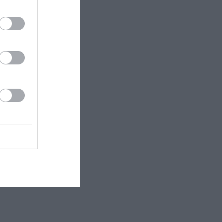
οντας για
αγματικότητα,
 κύριε Τζέι! Η
ώπους
 έχουμε
ποίησης,
υν, καθώς