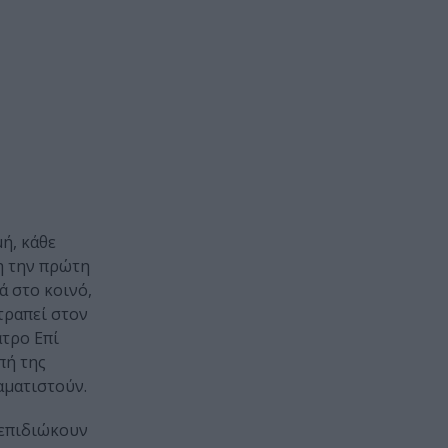
μή, κάθε
νη την πρώτη
ά στο κοινό,
τραπεί στον
ατρο Επί
πή της
αματιστούν.
 επιδιώκουν