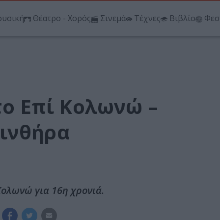
υσική
Θέατρο - Χορός
Σινεμά
Τέχνες
Βιβλίο
Φεσ
στο Επί Κολωνώ –
ινθήρα
Κολωνώ για 16η χρονιά.