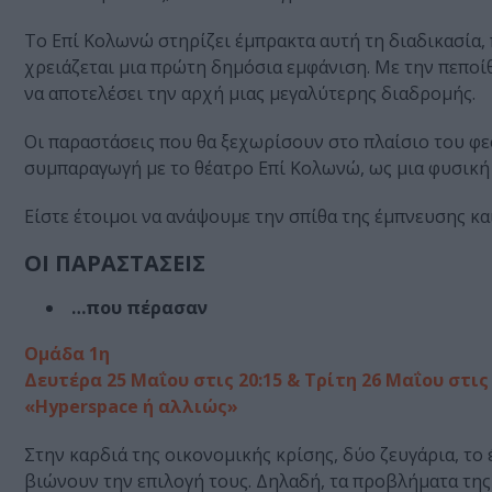
Το Επί Κολωνώ στηρίζει έμπρακτα αυτή τη διαδικασία,
χρειάζεται μια πρώτη δημόσια εμφάνιση. Με την πεποίθ
να αποτελέσει την αρχή μιας μεγαλύτερης διαδρομής.
Οι παραστάσεις που θα ξεχωρίσουν στο πλαίσιο του φε
συμπαραγωγή με το θέατρο Επί Κολωνώ, ως μια φυσική
Είστε έτοιμοι να ανάψουμε την σπίθα της έμπνευσης κα
ΟΙ ΠΑΡΑΣΤΑΣΕΙΣ
…που πέρασαν
Ομάδα 1η
Δευτέρα 25 Μαΐου στις 20:15 & Τρίτη 26 Μαΐου στις 
«Hyperspace ή αλλιώς»
Στην καρδιά της οικονομικής κρίσης, δύο ζευγάρια, το 
βιώνουν την επιλογή τους. Δηλαδή, τα προβλήματα της