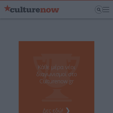
Κάθε μέρα νέοι
διαγωνισμοί στο
Culturenow.gr
❯
Δες εδώ!