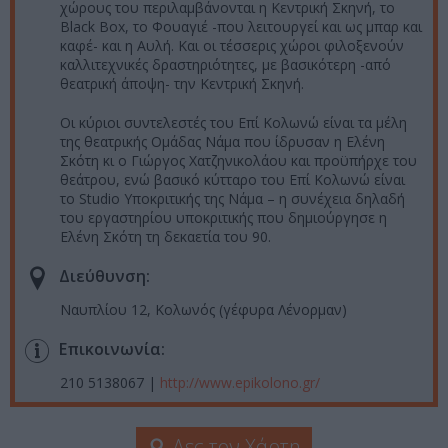
χώρους του περιλαμβάνονται η Κεντρική Σκηνή, το
Black Box, το Φουαγιέ -που λειτουργεί και ως μπαρ και
καφέ- και η Αυλή. Και οι τέσσερις χώροι φιλοξενούν
καλλιτεχνικές δραστηριότητες, με βασικότερη -από
θεατρική άποψη- την Κεντρική Σκηνή.
Οι κύριοι συντελεστές του Επί Κολωνώ είναι τα μέλη
της θεατρικής Ομάδας Νάμα που ίδρυσαν η Ελένη
Σκότη κι ο Γιώργος Χατζηνικολάου και προϋπήρχε του
θεάτρου, ενώ βασικό κύτταρο του Επί Κολωνώ είναι
το Studio Υποκριτικής της Νάμα – η συνέχεια δηλαδή
του εργαστηρίου υποκριτικής που δημιούργησε η
Ελένη Σκότη τη δεκαετία του 90.
Διεύθυνση:
Ναυπλίου 12, Κολωνός (γέφυρα Λένορμαν)
Επικοινωνία:
210 5138067 |
http://www.epikolono.gr/
Δες τον Χάρτη