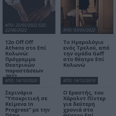
ΑΠΟ: 25/05/2022 ΕΩΣ:
22/06/2022
ΑΠΟ: 03/05/2022
12ο Off Off
Το Ημερολόγιο
Athens στο Επί
ενός Τρελού, από
Κολωνώ:
την ομάδα Gaff
Πρόγραμμα
στο θέατρο Επί
Θεατρικών
Κολωνώ
παραστάσεων
2022
ΑΠΟ: 14/10/2020
ΑΠΟ: 14/12/2019
Σεμινάριο
Ο Εραστής, του
“Υποκριτική σε
Χάρολντ Πίντερ
Κείμενα In
για δεύτερη
Progress” με την
χρονιά στο
Πέπη
Θέατρο Επί