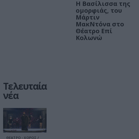
Η Βασίλισσα της
ομορφιάς, του
Μάρτιν
ΜακΝτόνα στο
Θέατρο Επί
Κολωνώ
Τελευταία
νέα
ΘΕΑΤΡΟ - ΧΟΡΟΣ /