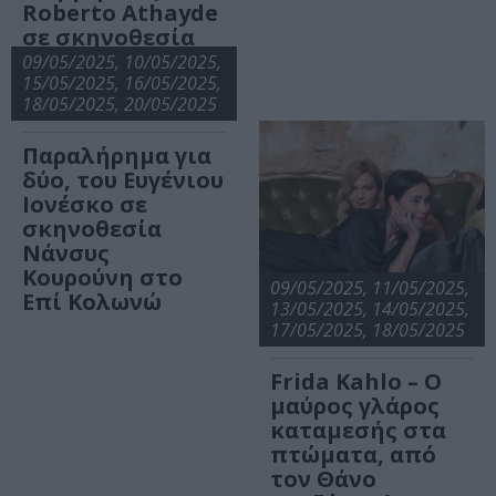
Roberto Athayde
σε σκηνοθεσία
Σταύρου Κώττα
09/05/2025, 10/05/2025,
στο Επί Κολωνώ
15/05/2025, 16/05/2025,
18/05/2025, 20/05/2025
Παραλήρημα για
δύο, του Ευγένιου
Ιονέσκο σε
σκηνοθεσία
Νάνσυς
Κουρούνη στο
09/05/2025, 11/05/2025,
Επί Κολωνώ
13/05/2025, 14/05/2025,
17/05/2025, 18/05/2025
Frida Kahlo – Ο
μαύρος γλάρος
καταμεσής στα
πτώματα, από
τον Θάνο