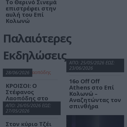
Το Θερινό Σινεμά
επιστρέφει στην
αυλή του Επί
Κολωνώ
Παλαιότερες
Εκδηλώσεις
ΑΠΟ: 25/05/2026 ΕΩΣ:
23/06/2026
28/06/2026
16ο Off Off
ΚΡΟΙΣΟΙ: Ο
Athens στο Επί
Στέφανος
Κολωνώ –
Λαοπόδης στο
Αναζητώντας τον
Επί Κολωνώ
ΑΠΟ: 26/05/2026 ΕΩΣ:
σπινθήρα
27/05/2026
Στον κύριο Τζέι