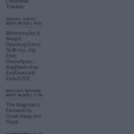
Christmas
Theater
ΘΕΑΤΡΟ - ΧΟΡΟΣ /
ΝΕΑ
07.08.2026 | 18.01
Μεσοτοιχίες ή
Μικρή
Προσευχή στις
3κ46 π.μ., της
Εύας
Οικονόμου –
Βαμβακά στην
Εναλλακτική
Σκηνή ΕΛΣ
ΜΟΥΣΙΚΗ / ΜΟΥΣΙΚΑ
ΝΕΑ
07.08.2026 | 17.26
The Magician’s
Farewell: Οι
Uriah Heep στο
Floyd