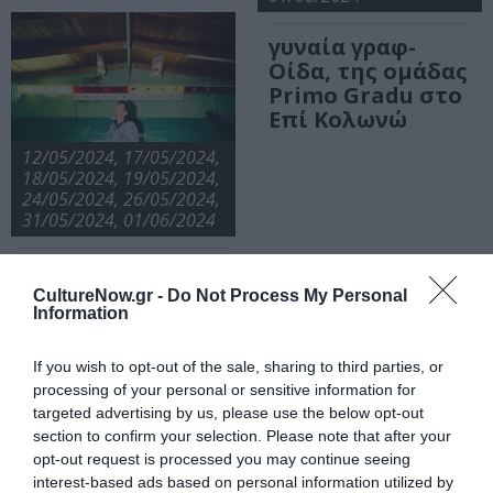
γυναία γραφ-
Οίδα, της ομάδας
Primo Gradu στο
Επί Κολωνώ
12/05/2024, 17/05/2024,
18/05/2024, 19/05/2024,
24/05/2024, 26/05/2024,
31/05/2024, 01/06/2024
Goldfish, της
ομάδας Pleü σε
CultureNow.gr -
Do Not Process My Personal
Information
σκηνοθεσία
10/05/2024, 11/05/2024,
11/05/2024, 12/05/2024,
Δημήτρη
13/05/2024, 16/05/2024,
14/05/2024, 17/05/2024,
Κυπραίου στο
18/05/2024, 20/05/2024,
19/05/2024, 21/05/2024,
If you wish to opt-out of the sale, sharing to third parties, or
Επί Κολωνώ
23/05/2024, 25/05/2024,
23/05/2024, 26/05/2024,
processing of your personal or sensitive information for
30/05/2024
27/05/2024, 29/05/2024
targeted advertising by us, please use the below opt-out
section to confirm your selection. Please note that after your
Μονόκερως, της
βάιζα, σε
opt-out request is processed you may continue seeing
ομάδας Ομάδα σε
σκηνοθεσία
interest-based ads based on personal information utilized by