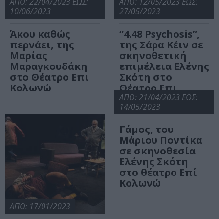
ΑΠΟ: 22/04/2023 ΕΩΣ:
ΑΠΟ: 12/05/2023 ΕΩΣ:
10/06/2023
27/05/2023
Άκου καθώς
“4.48 Psychosis”,
περνάει, της
της Σάρα Κέιν σε
Μαρίας
σκηνοθετική
Μαραγκουδάκη
επιμέλεια Ελένης
στο Θέατρο Επι
Σκότη στο
Κολωνώ
Θέατρο Επι
Κολωνώ
ΑΠΟ: 21/04/2023 ΕΩΣ:
14/05/2023
Γάμος, του
Μάριου Ποντίκα
σε σκηνοθεσία
Ελένης Σκότη
στο θέατρο Επί
Κολωνώ
ΑΠΟ: 17/01/2023