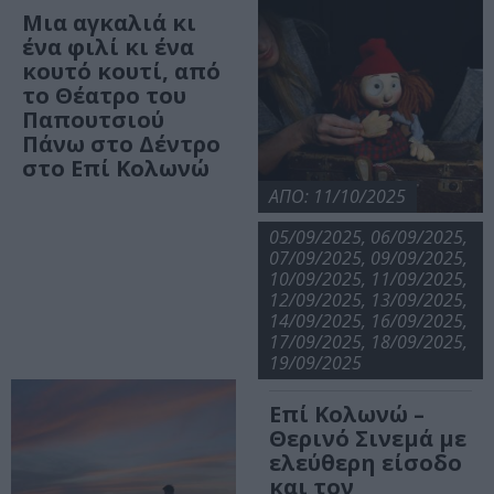
Μια αγκαλιά κι
ένα φιλί κι ένα
κουτό κουτί, από
το Θέατρο του
Παπουτσιού
Πάνω στο Δέντρο
στο Επί Κολωνώ
ΑΠΟ: 11/10/2025
05/09/2025, 06/09/2025,
Μ’ ένα κόκκινο
07/09/2025, 09/09/2025,
σκουφί, από το
10/09/2025, 11/09/2025,
θέατρο κούκλας
12/09/2025, 13/09/2025,
Κοκού-Μουκλό
14/09/2025, 16/09/2025,
στο Επί Κολωνώ
17/09/2025, 18/09/2025,
19/09/2025
Επί Κολωνώ –
Θερινό Σινεμά με
ελεύθερη είσοδο
και τον