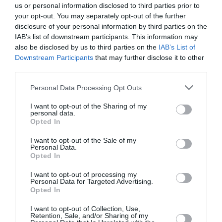
σκηνοθεσία
Χριστίνας
us or personal information disclosed to third parties prior to
Απόστολου
Ματθαίου στο
your opt-out. You may separately opt-out of the further
disclosure of your personal information by third parties on the
Καμιτσάκη στο
Επί Κολωνώ
IAB’s list of downstream participants. This information may
Επί Κολωνώ
ΑΠΟ: 11/10/2023
also be disclosed by us to third parties on the
IAB’s List of
Downstream Participants
that may further disclose it to other
third parties.
Ο Γάμος, του
Μάριου Ποντίκα
Personal Data Processing Opt Outs
σε σκηνοθεσία
Ελένης Σκότη για
I want to opt-out of the Sharing of my
2η χρονιά στο
personal data.
Opted In
θέατρο Επί
Κολωνώ
ΑΠΟ: 09/03/2024 ΕΩΣ:
I want to opt-out of the Sale of my
Personal Data.
28/04/2024
Opted In
Ο Συνεργός, του
I want to opt-out of processing my
Γιώργου
Personal Data for Targeted Advertising.
Opted In
Χριστοδούλου
ξανά στο θέατρο
I want to opt-out of Collection, Use,
Επί Κολωνώ
ΑΠΟ: 20/10/2023 ΕΩΣ:
Retention, Sale, and/or Sharing of my