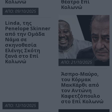
Κολωνώ
θέατρο Επί
Κολωνώ
ΑΠΟ: 09/10/2025
Linda, της
Penelope Skinner
από την Ομάδα
Νάμα σε
σκηνοθεσία
Ελένης Σκότη
ξανά στο Επί
Κολωνώ
ΑΠΟ: 21/10/2025
Άσπρο-Μαύρο,
του Κόρμακ
ΜακΚάρθι από
τον Αντώνη
Καφετζόπουλο
στο Επί Κολωνώ
ΑΠΟ: 12/10/2025