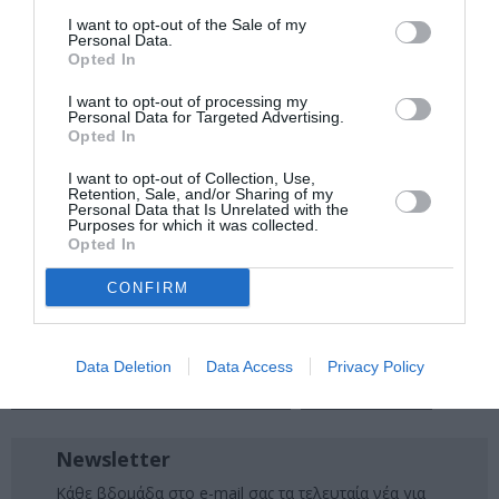
I want to opt-out of the Sale of my
Personal Data.
Opted In
Ακολουθήστε το Culturenow.gr στο
Google News
και
μάθετε πρώτοι όλες τις ειδήσεις
I want to opt-out of processing my
Personal Data for Targeted Advertising.
Δείτε όλα τα
τελευταία νέα
για την Τέχνη και τον
Opted In
Πολιτισμό στο
Culturenow.gr
I want to opt-out of Collection, Use,
Retention, Sale, and/or Sharing of my
Personal Data that Is Unrelated with the
Νέοι Διαγωνισμοί
❯
Purposes for which it was collected.
Opted In
Tags
CONFIRM
OFF OFF ATHENS
ΔΡΑΜΑ - ΚΟΙΝΩΝΙΚΟ - ΣΥΓΧΡΟΝΟ
ΕΛΛΗΝΙΚΟ ΕΡΓΟ
ΘΕΑΤΡΙΚΑ ΦΕΣΤΙΒΑΛ
Data Deletion
Data Access
Privacy Policy
ΘΕΑΤΡΙΚΕΣ ΠΑΡΑΣΤΑΣΕΙΣ 2024 - 2025
ΦΡΙΝΤΑ ΚΑΛΟ
Newsletter
Κάθε βδομάδα στο e-mail σας τα τελευταία νέα για