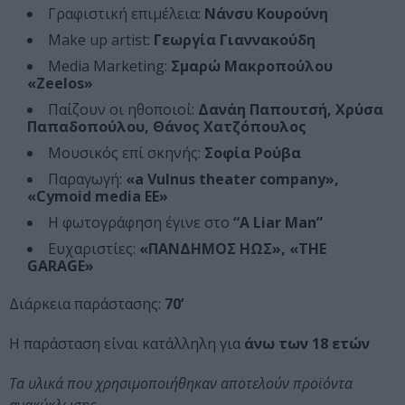
Γραφιστική επιμέλεια:
Νάνσυ Κουρούνη
Make up artist:
Γεωργία Γιαννακούδη
Media Marketing:
Σμαρώ Μακροπούλου
«Zeelos»
Παίζουν οι ηθοποιοί:
Δανάη Παπουτσή, Χρύσα
Παπαδοπούλου, Θάνος Χατζόπουλος
Μουσικός επί σκηνής:
Σοφία Ρούβα
Παραγωγή:
«a Vulnus theater company»,
«Cymoid media ΕΕ»
Η φωτογράφηση έγινε στο
“A Liar Man”
Ευχαριστίες:
«ΠΑΝΔΗΜΟΣ ΗΩΣ», «ΤΗΕ
GARAGE»
Διάρκεια παράστασης:
70’
Η παράσταση είναι κατάλληλη για
άνω των 18 ετών
Τα υλικά που χρησιμοποιήθηκαν αποτελούν προϊόντα