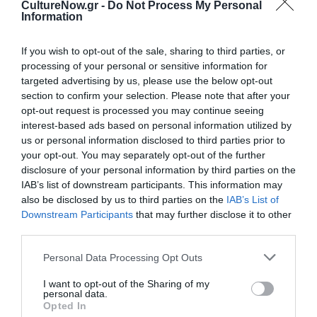
CultureNow.gr -
Do Not Process My Personal
Information
09/05/2025
11/05/2025
13/05/2025
14/05/2025
17/05/2025
18/05/2025
If you wish to opt-out of the sale, sharing to third parties, or
processing of your personal or sensitive information for
Παρασκευή 9/5 20.00, Κυριακή 11/5 22.00, Τρίτη 13/5
targeted advertising by us, please use the below opt-out
21.15, Τετάρτη 14/5 22.00, Σάββατο 17/5 22.00,
section to confirm your selection. Please note that after your
Κυριακή 18/5 20.00
opt-out request is processed you may continue seeing
interest-based ads based on personal information utilized by
Τοποθεσία:
us or personal information disclosed to third parties prior to
your opt-out. You may separately opt-out of the further
Θέατρο Επί Κολωνώ, Ναυπλίου 12, Κολωνός, Αθήνα
disclosure of your personal information by third parties on the
IAB’s list of downstream participants. This information may
Θέατρο Επί Κολωνώ
also be disclosed by us to third parties on the
IAB’s List of
Downstream Participants
that may further disclose it to other
Eισιτήρια:
third parties.
12€ (γενική είσοδος), 7€ (ατέλεια), 20€ (εισιτήριο για 2
Personal Data Processing Opt Outs
παραστάσεις) | Early Bird: 9€ [Ισχύει 5-9 Μαΐου]
I want to opt-out of the Sharing of my
Πληροφορίες / Κρατήσεις:
personal data.
Opted In
Τηλ: 210 5138067 |
epikolono.gr