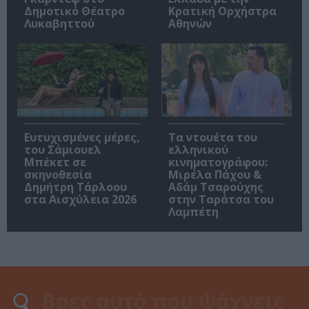
Δημοτικό Θέατρο
Κρατική Ορχήστρα
Λυκαβηττού
Αθηνών
Ευτυχισμένες μέρες,
Τα ντουέτα του
του Σάμιουελ
ελληνικού
Μπέκετ σε
κινηματογράφου:
σκηνοθεσία
Μιρέλα Πάχου &
Δημήτρη Τάρλοου
Αδάμ Τσαρούχης
στα Αισχύλεια 2026
στην Ταράτσα του
Λαμπέτη