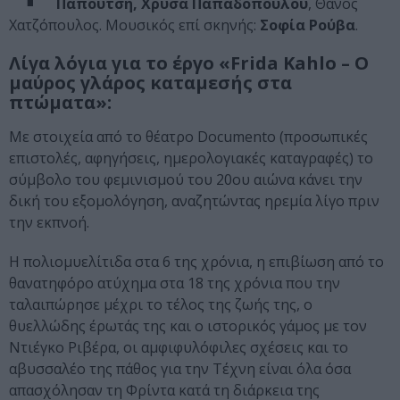
Παπουτσή, Χρύσα Παπαδοπούλου
, Θάνος
Χατζόπουλος. Μουσικός επί σκηνής:
Σοφία Ρούβα
.
Λίγα λόγια για το έργο «Frida Kahlo – Ο
μαύρος γλάρος καταμεσής στα
πτώματα»:
Με στοιχεία από το θέατρο Documento (προσωπικές
επιστολές, αφηγήσεις, ημερολογιακές καταγραφές) το
σύμβολο του φεμινισμού του 20ου αιώνα κάνει την
δική του εξομολόγηση, αναζητώντας ηρεμία λίγο πριν
την εκπνοή.
Η πολιομυελίτιδα στα 6 της χρόνια, η επιβίωση από το
θανατηφόρο ατύχημα στα 18 της χρόνια που την
ταλαιπώρησε μέχρι το τέλος της ζωής της, ο
θυελλώδης έρωτάς της και ο ιστορικός γάμος με τον
Ντιέγκο Ριβέρα, οι αμφιφυλόφιλες σχέσεις και το
αβυσσαλέο της πάθος για την Τέχνη είναι όλα όσα
απασχόλησαν τη Φρίντα κατά τη διάρκεια της