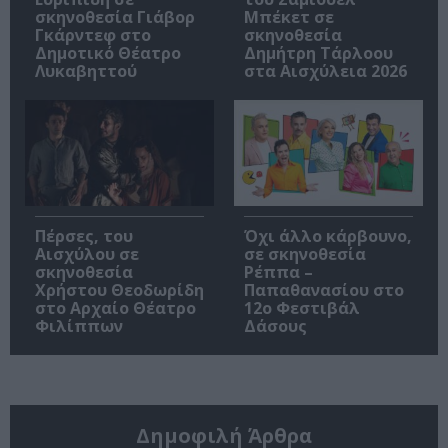
σκηνοθεσία Γιάβορ
Μπέκετ σε
Γκάρντεφ στο
σκηνοθεσία
Δημοτικό Θέατρο
Δημήτρη Τάρλοου
Λυκαβηττού
στα Αισχύλεια 2026
Πέρσες, του
Όχι άλλο κάρβουνο,
Αισχύλου σε
σε σκηνοθεσία
σκηνοθεσία
Ρέππα –
Χρήστου Θεοδωρίδη
Παπαθανασίου στο
στο Αρχαίο Θέατρο
12ο Φεστιβάλ
Φιλίππων
Δάσους
Δημοφιλή Άρθρα