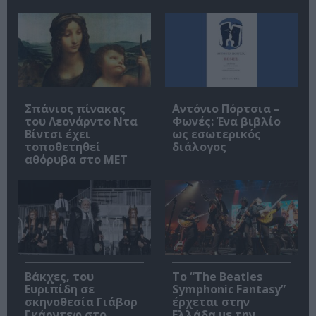
Σπάνιος πίνακας
Αντόνιο Πόρτσια –
του Λεονάρντο Ντα
Φωνές: Ένα βιβλίο
Βίντσι έχει
ως εσωτερικός
τοποθετηθεί
διάλογος
αθόρυβα στο MET
Βάκχες, του
Το “The Beatles
Ευριπίδη σε
Symphonic Fantasy”
σκηνοθεσία Γιάβορ
έρχεται στην
Γκάρντεφ στο
Ελλάδα με την