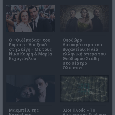
O «Οιδίποδας» του
Θεοδώρα,
Ρόμπερτ Άικ ξανά
Αυτοκράτειρα του
στη Στέγη – Με τους
Βυζαντίου: Η νέα
Νίκο Κουρή & Μαρία
ελληνική όπερα του
Κεχαγιόγλου
Θεόδωρου Στάθη
στο θέατρο
Ολύμπια
Μακμπέθ, της
32οι Πλοές – Το
Κατερίνας
Αίνιγμα της Εικόνας: