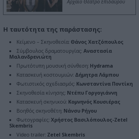
Αρχαίο Θέατρο Επιδαύρου
Η ταυτότητα της παράστασης:
Κείμενο – Σκηνοθεσία:
Θάνος Χατζόπουλος
Σύμβουλος δραματουργίας:
Αναστασία
Μαλανδρενιώτη
Πρωτότυπη μουσική σύνθεση:
Hydrama
Kατασκευή κοστουμιών:
Δήμητρα Λάμπου
Φωτιστικός σχεδιασμός:
Κωνσταντίνα Ποντίκη
Σκηνοθεσία κίνησης:
Ντέπυ Γοργογιάννη
Kατασκευή σκηνικού:
Κομνηνός Κουσιέρας
Βοηθός σκηνοθέτη:
Νάνσυ Ρήγου
Φωτογραφίες:
Χρήστος Βασιλόπουλος-Zetel
Skembris
Video trailer:
Zetel Skembris