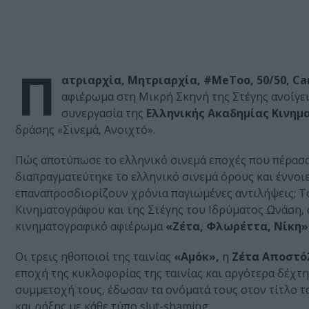
Π
ατριαρχία, Μητριαρχία, #ΜeΤoo, 50/50, Can
αφιέρωμα στη Μικρή Σκηνή της Στέγης ανοίγε
συνεργασία της
Ελληνικής Ακαδημίας Κινη
δράσης «Σινεμά, Ανοιχτό».
Πώς αποτύπωσε το ελληνικό σινεμά εποχές που πέρασαν
διαπραγματεύτηκε το ελληνικό σινεμά όρους και έννοι
επαναπροσδιορίζουν χρόνια παγιωμένες αντιλήψεις; Τ
Κινηματογράφου και της Στέγης του Ιδρύματος Ωνάση, 
κινηματογραφικό αφιέρωμα
«Ζέτα, Φλωρέττα, Νίκη»
Οι τρεις ηθοποιοί της ταινίας
«Αμόκ»,
η
Ζέτα Αποστό
εποχή της κυκλοφορίας της ταινίας και αργότερα δέχτηκ
συμμετοχή τους, έδωσαν τα ονόματά τους στον τίτλο 
και ρήξης με κάθε τύπο slut-shaming.