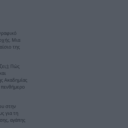
γραφικό
οχής. Μια
αίσιο της
ει;); Πώς
και
ής Ακαδημίας
ο πενθήμερο
που στην
ς για τη
σης, αγάπης