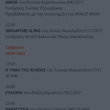
ΑΜΟΚ
του Ντίνου Δημόπουλου (84´) DCP
Εισήγηση: Σύλλας Τζουμέρκας
Προβάλλεται με την υποστήριξη της ΦΙΝΟΣ ΦΙΛΜ
22:30
SINGAPORE SLING
του Νίκου Νικολαΐδη (111´) DCP
Εισήγηση: Μισέλ Βάλεϋ και Πάνος Θανασούλης
Σάββατο
26.02.2022
17:00
Η ΤΙΜΗ ΤΗΣ ΑΓΑΠΗΣ
της Τώνιας Μαρκετάκη (110´)
35 MM
20:00
ΕΥΔΟΚΙΑ
του Αλέξη Δαμιανού (105´) DCP
23.00
ΠΑΡΑΓΓΕΛΙΑ
του Παύλου Τάσιου (90´) 35 MM