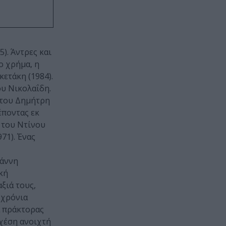
). Άντρες και
ο χρήμα, η
ετάκη (1984).
ου Νικολαΐδη.
του Δημήτρη
έποντας εκ
του Ντίνου
71). Ένας
ιάννη
κή
ξιά τους,
 χρόνια
α πράκτορας
σχέση ανοιχτή