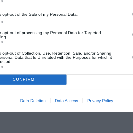
In
» προβάλλονται με την υποστήριξη της
ΦΙΝΟΣ ΦΙΛΜ
.
o opt-out of the Sale of my Personal Data.
In
to opt-out of processing my Personal Data for Targeted
ing.
In
o opt-out of Collection, Use, Retention, Sale, and/or Sharing
ersonal Data that Is Unrelated with the Purposes for which it
lected.
In
CONFIRM
Data Deletion
Data Access
Privacy Policy
νάς Ραχήλ Τσαγγάρη (101´) 35ΜΜ