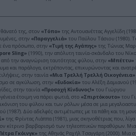
 θάνατό της, στον
«Τόπο»
της Αντουανέττας Αγγελίδη (1985
ευμένες, στην
«Παραγγελιά»
του Παύλου Τάσιου (1980). Τ
σε ένα πρόσωπο, στην
«Τιμή της Αγάπης»
της Τώνιας Μαρκ
pore Sling»
(1990), την απόλυτη ταινία-σκάνδαλο του Νίκ
ν από την αναγνώριση ταυτότητας φύλου, στην
«Μπέττυ»
θυμα και παράλογα, εκτρέποντας, επικυρώνοντας και ανατρ
ιλήψεις, στην ταινία
«Μια Τρελλή Τρελλή Οικογένεια»
όσμο σε αγκύλωση, στην
«Ευδοκία»
του Αλέξη Δαμιανού (19
ίδες, στην ταινία
«Προσοχή Κίνδυνος!»
του Γιώργου
γένεια έτοιμη να πάρει φωτιά, στο
«Σπιρτόκουτο»
του Γ
ικόνιση του φύλου και των ρόλων μέσα σε μια μεγαλοαστι
 (1987). Δύο αδελφές αντιμέτωπες με τα πάθη και τη μονα
ί»
της Φρίντας Λιάππα (1981), μιας σκηνοθέτριας που, λίγα
ό τον κίτρινο βαρβαρισμό των τηλεοπτικών παραθύρων. Μι
Πέτρα Γκόινγκ»
της Αθηνάς Ραχήλ Τσαγγάρη (2000). Μια 