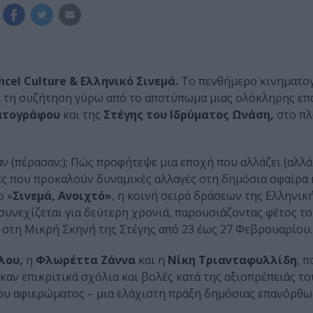
cel Culture & Ελληνικό Σινεμά.
Το πενθήμερο κινηματο
ι τη συζήτηση γύρω από το αποτύπωμα μιας ολόκληρης επ
ματογράφου
και της
Στέγης του Ιδρύματος Ωνάση,
στο πλ
 (πέρασαν;); Πώς προφήτεψε μια εποχή που αλλάζει (αλλάζ
ες που προκαλούν δυναμικές αλλαγές στη δημόσια σφαίρα 
ο «
Σινεμά, Ανοιχτό»
, η κοινή σειρά δράσεων της Ελληνικ
συνεχίζεται για δεύτερη χρονιά, παρουσιάζοντας φέτος τ
στη Μικρή Σκηνή της Στέγης από 23 έως 27 Φεβρουαρίου.
λου,
η
Φλωρέττα Ζάννα
και η
Νίκη Τριανταφυλλίδη
, 
αν επικριτικά σχόλια και βολές κατά της αξιοπρέπειάς του
του αφιερώματος – μια ελάχιστη πράξη δημόσιας επανόρθω