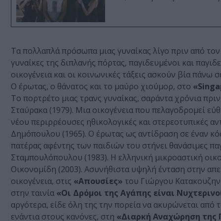
Τα πολλαπλά πρόσωπα μιας γυναίκας λίγο πριν από τον
γυναίκες της διπλανής πόρτας, παγιδευμένοι και παγιδ
οικογένεια και οι κοινωνικές τάξεις ασκούν βία πάνω 
Ο έρωτας, ο θάνατος και το μαύρο χιούμορ, στο
«Singa
Το πορτρέτο μιας τρανς γυναίκας, σαράντα χρόνια πρι
Σταύρακα (1979). Μια οικογένεια που πελαγοδρομεί εύ
νέου περιρρέουσες ηθικολογικές και στερεοτυπικές αντ
Δημόπουλου (1965). O έρωτας ως αντίδραση σε έναν κ
πατέρας αφέντης των παιδιών του στήνει θανάσιμες παγ
Σταμπουλόπουλου (1983). Η ελληνική μικροαστική οικο
Οικονομίδη (2003). Ασυνήθιστα υψηλή ένταση στην απε
οικογένεια, στις
«Απουσίες»
του Γιώργου Κατακουζηνού
στην ταινία
«Οι Δρόμοι της Αγάπης είναι Νυχτερινο
αργότερα, είδε όλη της την πορεία να ακυρώνεται απ
ενάντια στους κανόνες, στη
«Διαρκή Αναχώρηση της 