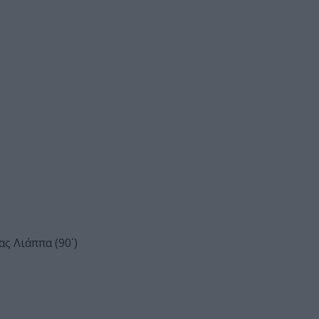
ς Λιάππα (90´)