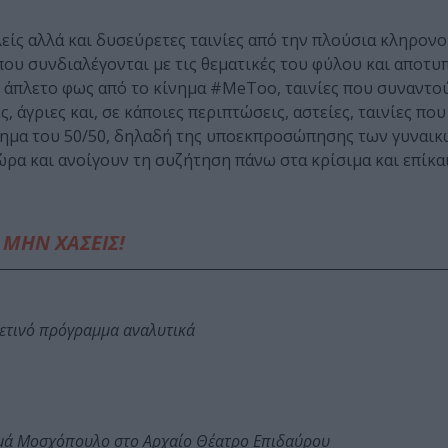
ίς αλλά και δυσεύρετες ταινίες από την πλούσια κληρονο
ς που συνδιαλέγονται με τις θεματικές του φύλου και αποτ
ο άπλετο φως από το κίνημα #MeToo, ταινίες που συναντο
 άγριες και, σε κάποιες περιπτώσεις, αστείες, ταινίες πο
ζήτημα του 50/50, δηλαδή της υποεκπροσώπησης των γυναι
ώρα και ανοίγουν τη συζήτηση πάνω στα κρίσιμα και επίκα
ΜΗΝ ΧΑΣΕΙΣ!
φετινό πρόγραμμα αναλυτικά
ωμά Μοσχόπουλο στο Αρχαίο Θέατρο Επιδαύρου