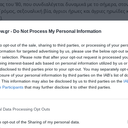
ας του ’80, που συνδιαλέγεται δυναμικά με το σήμερα, στο
όμος, σεξουαλική βία, άγριοι ήρωες και άγριες ηρωίδες 
).
κινηματογραφιστές, κριτικοί κινηματογράφου και δημοσιογ
w.gr -
Do Not Process My Personal Information
 στη Στέγη, προβάλλονται στις οθόνες του φουαγέ θραύσμα
πό το 2009 μέχρι σήμερα: σκηνές, πλάνα, κομμάτια διαλόγο
to opt-out of the sale, sharing to third parties, or processing of your per
ζουν, συμπληρώνουν ή ανατρέπουν τις ταινίες που θα π
formation for targeted advertising by us, please use the below opt-out s
r selection. Please note that after your opt-out request is processed y
υνδιαλέγονται μαζί τους σε έναν ζωντανό διάλογο ή εμπνέ
eing interest-based ads based on personal information utilized by us or
disclosed to third parties prior to your opt-out. You may separately opt-
losure of your personal information by third parties on the IAB’s list of
. This information may also be disclosed by us to third parties on the
IA
Participants
that may further disclose it to other third parties.
 Τσούργιαννης, Ελίνα Ψύκου
υλος
l Data Processing Opt Outs
από το σάουντρακ της ταινίας «Απουσίες» του Γιώργου Κα
o opt-out of the Sharing of my personal data.