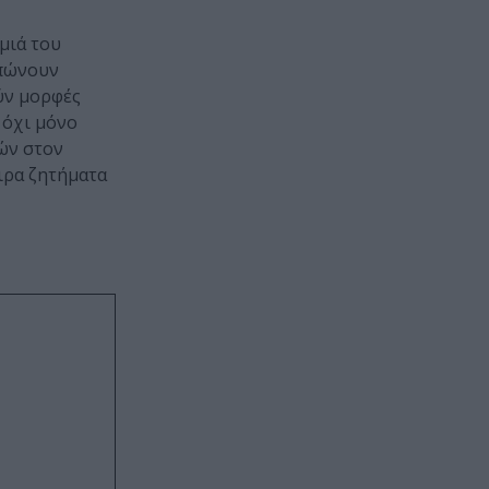
μιά του
υπώνουν
ύν μορφές
υ όχι μόνο
κών στον
ιρα ζητήματα