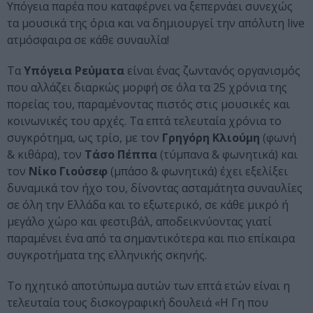
Υπόγεια παρέα που καταφέρνει να ξεπερνάει συνεχώς
τα μουσικά της όρια και να δημιουργεί την απόλυτη live
ατμόσφαιρα σε κάθε συναυλία!
Τα
Υπόγεια Ρεύματα
είναι ένας ζωντανός οργανισμός
που αλλάζει διαρκώς μορφή σε όλα τα 25 χρόνια της
πορείας του, παραμένοντας πιστός στις μουσικές και
κοινωνικές του αρχές. Τα επτά τελευταία χρόνια το
συγκρότημα, ως τρίο, με τον
Γρηγόρη Κλιούμη
(φωνή
& κιθάρα), τον
Τάσο Πέππα
(τύμπανα & φωνητικά) και
τον
Νίκο Γιούσεφ
(μπάσο & φωνητικά) έχει εξελίξει
δυναμικά τον ήχο του, δίνοντας ασταμάτητα συναυλίες
σε όλη την Ελλάδα και το εξωτερικό, σε κάθε μικρό ή
μεγάλο χώρο και φεστιβάλ, αποδεικνύοντας γιατί
παραμένει ένα από τα σημαντικότερα και πιο επίκαιρα
συγκροτήματα της ελληνικής σκηνής.
To ηχητικό αποτύπωμα αυτών των επτά ετών είναι η
τελευταία τους δισκογραφική δουλειά «Η Γη που