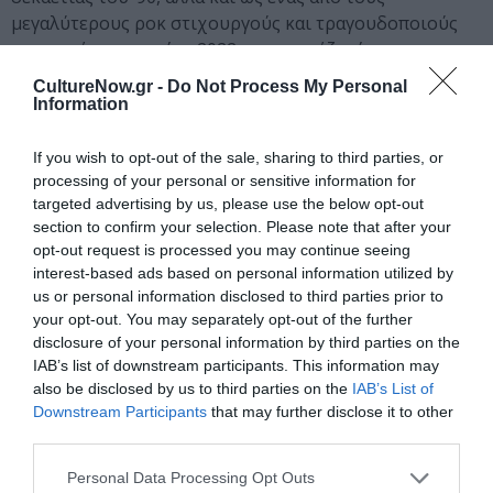
μεγαλύτερους ροκ στιχουργούς και τραγουδοποιούς
της γενιάς του, εν έτη 2022, παρουσιάζει ένα
πρόγραμμα βασισμένο στην 30ετή δημιουργική του
CultureNow.gr -
Do Not Process My Personal
πορεία. Με 12 δισκογραφικά άλμπουμ και αρκετές
Information
ανεξάρτητες διαδικτυακές κυκλοφορίες στο ενεργητικό
του, ξεκινώντας από την εποχή των “Βουτιά από ψηλά”,
If you wish to opt-out of the sale, sharing to third parties, or
“Δεν είμαι αυτός που θες”, “Τι τραγούδι να σου πω”,
processing of your personal or sensitive information for
targeted advertising by us, please use the below opt-out
“Διαμαντένια προβλήτα”, περνάει μέσα από τις
section to confirm your selection. Please note that after your
νεώτερες αναζητήσεις των Ευδαιμονικών “Αν” και
opt-out request is processed you may continue seeing
“Ρώτα” και φτάνει στη σημερινή προσωπική του
interest-based ads based on personal information utilized by
διαδρομή που εκφράζεται με τα νέα του ψηφιακά
us or personal information disclosed to third parties prior to
σινγκλ που θα ακούσετε στο κανάλι του στο YouTube.
your opt-out. You may separately opt-out of the further
disclosure of your personal information by third parties on the
Τραγούδια που κάνουν τη δική τους πορεία μέσα στην
IAB’s list of downstream participants. This information may
σύγχρονη παραγωγή: “Δεν χωράμε όλοι”, “Κυρά Κατίνα”,
also be disclosed by us to third parties on the
IAB’s List of
Downstream Participants
that may further disclose it to other
“Η λίστα”, “Η καρέκλα είναι πρέζα”, το πρόσφατο νέο E.P
third parties.
«τα Φεμινιστικά” κ.α. Ένα μουσικό ταξίδι στο σύνολο
της μουσικής του εργασίας με σταθμούς στα πιο
Personal Data Processing Opt Outs