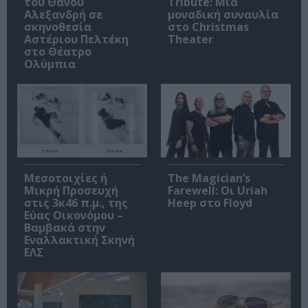
του Θάνου
Tribute: Μια
Αλεξανδρή σε
μοναδική συναυλία
σκηνοθεσία
στο Christmas
Αστέριου Πελτέκη
Theater
στο Θέατρο
Ολύμπια
Μεσοτοιχίες ή
The Magician’s
Μικρή Προσευχή
Farewell: Οι Uriah
στις 3κ46 π.μ., της
Heep στο Floyd
Εύας Οικονόμου –
Βαμβακά στην
Εναλλακτική Σκηνή
ΕΛΣ