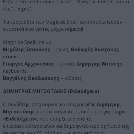
θέλω τίποτα σπουδαίο τελικά”, “Πρόγονε πίθηκε, εσύ τι
λες;”, “Είμαι”.
Τα τραγούδια των Magic de Spell, αντιπροσωπεύουν
εμφατικά δυο γενιές μέχρι σήμερα!
Magic de Spell line up:
Μιχάλης Σκαράκης
– φωνή,
Θοδωρής Βλαχάκης
–
drums,
Γιώργος Αρχοντάκης
– μπάσο,
Δημήτρης Μποτής
–
keyboards,
Βαγγέλης Θεοδωράκης
– κιθάρες
ΔΗΜΗΤΡΗΣ ΜΗΤΣΟΤΑΚΗΣ (Ενδελέχεια)
Ο συνθέτης, στιχουργός και συγγραφέας
Δημήτρης
Μητσοτάκης
, ευρύτερα γνωστός από το συγκρότημα
«Ενδελέχεια»,
που υπήρξε ένα από τα
επιδραστικότερα αλλά και δημοφιλέστερα σχήματα της
δεκαετίας του ’90, αλλά και ως ένας από τους