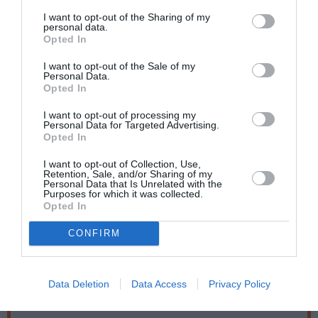
γνωστά του και δημοφιλή τραγούδια.
I want to opt-out of the Sharing of my
personal data.
Μαζί του οι εξαιρετικοί μουσικοί:
Opted In
Kώστας Πλατανιάς:
κιθάρα
Παντελής Πέτρου:
μπάσο
I want to opt-out of the Sale of my
Personal Data.
Νίκος Χριστόπουλος:
τύμπανα
Opted In
I want to opt-out of processing my
Ταυτότητα Εκδήλωσης
Personal Data for Targeted Advertising.
Opted In
Ημερομηνία:
I want to opt-out of Collection, Use,
Retention, Sale, and/or Sharing of my
28/01/2023
Personal Data that Is Unrelated with the
Purposes for which it was collected.
Opted In
22:00 | ΠΟΡΤΕΣ: 21:00
CONFIRM
Τοποθεσία:
Κύτταρο, Ηπείρου 48 & Αχαρνών, Αθήνα
Data Deletion
Data Access
Privacy Policy
Κύτταρο Live Club