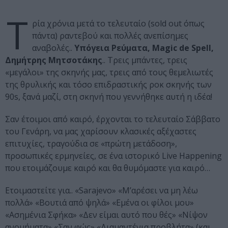
Τ
ρία χρόνια μετά το τελευταίο (sold out όπως
πάντα) ραντεβού και πολλές ανεπίσημες
αναβολές..
Υπόγεια Ρεύματα, Magic de Spell,
Δημήτρης Μητσοτάκης
.. Τρεις μπάντες, τρεις
«μεγάλοι» της σκηνής μας, τρεις από τους θεμελιωτές
της θρυλικής και τόσο επιδραστικής ροκ σκηνής των
90s, ξανά μαζί, στη σκηνή που γεννήθηκε αυτή η ιδέα!
Σαν έτοιμοι από καιρό, έρχονται το τελευταίο Σάββατο
του Γενάρη, να μας χαρίσουν κλασικές αξέχαστες
επιτυχίες, τραγούδια σε «πρώτη μετάδοση»,
προσωπικές ερμηνείες, σε ένα ιστορικό Live Happening
που ετοιμάζουμε καιρό και θα θυμόμαστε για καιρό…
Ετοιμαστείτε για.. «Sarajevo» «Μ’αρέσει να μη λέω
πολλά» «Βουτιά από ψηλά» «Εμένα οι φίλοι μου»
«Ασημένια Σφήκα» «Δεν είμαι αυτό που θές» «Νίψον
ανομήματα» «Σαν φώς» «Διαμαντένια προβλήτα» (και