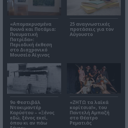
«Απομακρυσμένα
25 αναγνωστικές
Βουνά και Ποτάμια:
προτάσεις για τον
Πνευματική
Αύγουστο
Πατρίδα»:
Περιοδική έκθεση
στο Διαχρονικό
Μουσείο Αίγινας
9ο Φεστιβάλ
«ΖΗΤΩ τα λαϊκά
Ντοκιμαντέρ
κορίτσια!», του
Καρύστου – «Ξένος
Παντελή Αμπαζή
εδώ, ξένος εκεί,
στο Θέατρο
όπου κι αν πάω
Ρεματιάς
ξένος»