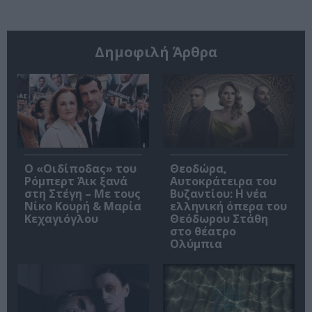
Δημοφιλή Άρθρα
O «Οιδίποδας» του
Θεοδώρα,
Ρόμπερτ Άικ ξανά
Αυτοκράτειρα του
στη Στέγη – Με τους
Βυζαντίου: Η νέα
Νίκο Κουρή & Μαρία
ελληνική όπερα του
Κεχαγιόγλου
Θεόδωρου Στάθη
στο θέατρο
Ολύμπια