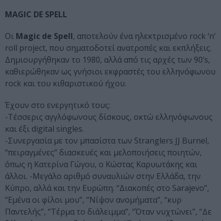
MAGIC DE SPELL
Οι
Magic de Spell
, αποτελούν ένα ηλεκτρισμένο rock ‘n’
roll project, που σηματοδοτεί ανατροπές και εκπλήξεις.
Δημιουργήθηκαν το 1980, αλλά από τις αρχές των 90’s,
καθιερώθηκαν ως γνήσιοι εκφραστές του ελληνόφωνου
rock και του κιθαριστικού ήχου.
Έχουν στο ενεργητικό τους:
-Τέσσερις αγγλόφωνους δίσκους, οκτώ ελληνόφωνους
και έξι digital singles.
-Συνεργασία με τον μπασίστα των Stranglers JJ Burnel,
“πειραγμένες” διασκευές και μελοποιήσεις ποιητών,
όπως η Κατερίνα Γώγου, ο Κώστας Καρυωτάκης και
άλλοι. -Μεγάλο αριθμό συναυλιών στην Ελλάδα, την
Κύπρο, αλλά και την Ευρώπη. “Διακοπές στο Sarajevo”,
“Εμένα οι φίλοι μου”, “Νίψον ανομήματα”, “κυρ
Παντελής”, “Τέρμα το διάλειμμα”, “Όταν νυχτώνει”, “Δε