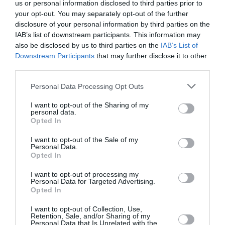
us or personal information disclosed to third parties prior to
Αθήνα (2022), ΝΕΟΝ, Αθήνα (2021), Netwerk Aalst, Aalst,
your opt-out. You may separately opt-out of the further
Βέλγιο (2018), Fondation Hippocrene, Παρίσι (2018),
disclosure of your personal information by third parties on the
Μουσείο Κυκλαδικής Τέχνης, Αθήνα (2018), Kadist,
IAB’s list of downstream participants. This information may
also be disclosed by us to third parties on the
IAB’s List of
Παρίσι (2017), Μουσείο Μπενάκη, Αθήνα (2016),
Downstream Participants
that may further disclose it to other
Μπιενάλε της Αθήνας (2013) μεταξύ άλλων. To έργο της
third parties.
έχει παρουσιαστεί σε εκθέσεις οργανισμών και
μουσείων όπως των: Fondazione Prada (2017), Ίδρυμα
Personal Data Processing Opt Outs
ΔΕΣΤΕ (2016) και New Museum New York (2016). Έχει
I want to opt-out of the Sharing of my
συμμετάσχει σε καλλιτεχνικά προγράμματα όπως τα:
personal data.
Studiotopia (BOZAR & Στέγη Ιδρύματος Ωνάση, 2020-22),
Opted In
Onassis Air (Ίδρυμα Ωνάση, 2019, 2023) και Artworks
I want to opt-out of the Sale of my
(Ίδρυμα Σταύρος Νιάρχος, 2018).
Personal Data.
Opted In
Διαβάστε επίσης:
I want to opt-out of processing my
Personal Data for Targeted Advertising.
“Stephen Antonakos: Υστερόγραφα Χρόνου και Χώρου” – Η
Opted In
επετειακή έκθεση στο Ίδρυμα Θεοχαράκη
I want to opt-out of Collection, Use,
Retention, Sale, and/or Sharing of my
Ταυτότητα Εκδήλωσης
Personal Data that Is Unrelated with the