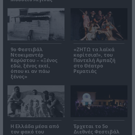
9ο Φεστιβάλ
«ΖΗΤΩ τα λαϊκά
Ντοκιμαντέρ
κορίτσια!», του
Καρύστου – «Ξένος
Παντελή Αμπαζή
εδώ, ξένος εκεί,
στο Θέατρο
όπου κι αν πάω
Ρεματιάς
ξένος»
Η Ελλάδα μέσα από
Έρχεται το 5ο
τον φακό του
Διεθνές Φεστιβάλ