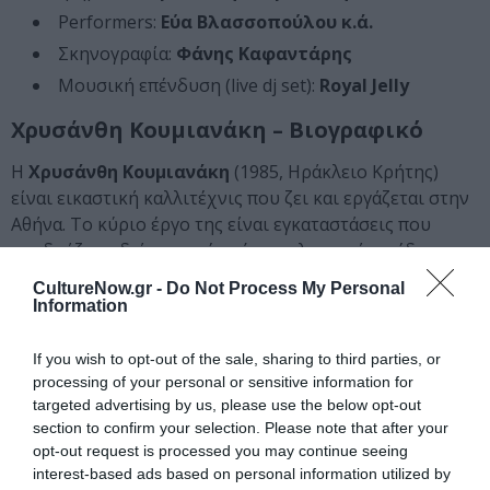
Performers:
Εύα Βλασσοπούλου κ.ά.
Σκηνογραφία:
Φάνης Καφαντάρης
Μουσική επένδυση (live dj set):
Royal Jelly
Χρυσάνθη Κουμιανάκη – Βιογραφικό
H
Χρυσάνθη Κουμιανάκη
(1985, Ηράκλειο Κρήτης)
είναι εικαστική καλλιτέχνις που ζει και εργάζεται στην
Αθήνα. Το κύριο έργο της είναι εγκαταστάσεις που
συνδυάζουν διάφορα μέσα όπως γλυπτική, σχέδιο,
εκτυπώσεις, επιτελεστικές δράσεις, βίντεο και ήχο. Ο
CultureNow.gr -
Do Not Process My Personal
δημόσιος χώρος, η φθορά, η χρήση του και οι
Information
προσωπικές παρεμβάσεις σε αυτόν είναι ένα από τα
κύρια ερευνητικά ενδιαφέροντά της. Το έργο της έχει
If you wish to opt-out of the sale, sharing to third parties, or
παρουσιαστεί σε ατομικές και ομαδικές εκθέσεις σε
processing of your personal or sensitive information for
targeted advertising by us, please use the below opt-out
ιδρύματα, μουσεία και γκαλερί, όπως στα: CAN Christina
section to confirm your selection. Please note that after your
Androulidaki Gallery, Αθήνα (2025), The Nordic House in
opt-out request is processed you may continue seeing
Iceland, Reykjavik (2024), EMΣΤ, Αθήνα (2023), Εθνική
interest-based ads based on personal information utilized by
Λυρική Σκηνή, Αθήνα (2023), Ίδρυμα Β. & Μ. Θεοχαράκη,