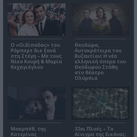
O «Οιδίποδας» του
Θεοδώρα,
Ρόμπερτ Άικ ξανά
Αυτοκράτειρα του
στη Στέγη – Με τους
Βυζαντίου: Η νέα
Νίκο Κουρή & Μαρία
ελληνική όπερα του
Κεχαγιόγλου
Θεόδωρου Στάθη
στο θέατρο
Ολύμπια
Μακμπέθ, της
32οι Πλοές – Το
Κατερίνας
Αίνιγμα της Εικόνας: