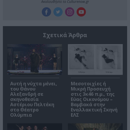
Ακολουθήστε το Culturenow.gr
Σχετικά Άρθρα
Αυτή η νύχτα μένει,
Μεσοτοιχίες ή
του Θάνου
Μικρή Προσευχή
Αλεξανδρή σε
στις 3κ46 π.μ., της
σκηνοθεσία
Εύας Οικονόμου –
Αστέριου Πελτέκη
Βαμβακά στην
στο Θέατρο
Εναλλακτική Σκηνή
Ολύμπια
ΕΛΣ