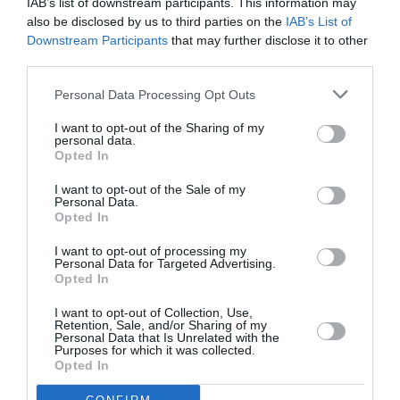
IAB’s list of downstream participants. This information may
Μαρια Μπρεγιαννη, Τασος Νικας, Σπυρος
also be disclosed by us to third parties on the
IAB’s List of
Ντογκας, Δαναη Παζιργιαννιδη, Ιωαννα
Downstream Participants
that may further disclose it to other
Παρασκευοπουλου
third parties.
Δραματουργια:
Αλεξανδρος Μιστριωτης
Πρωτοτυπη Μουσικη:
Κορνηλιος Σελαμσης
Personal Data Processing Opt Outs
Συνεργατης Συνθετης:
Jeph Vanger
I want to opt-out of the Sharing of my
personal data.
Σκηνικα:
Κλειω Μπομποτη
Opted In
Κοστουμια:
Μαρια Πανουργια
I want to opt-out of the Sale of my
Φωτισμοι:
Στεφανος Δρουσιωτης
Personal Data.
Opted In
Φωνητικη Διδασκαλια:
Αποστολης Ψυχραμης
Βοηθος χορογραφου:
Σεβαστη Ζαφειρα
I want to opt-out of processing my
Personal Data for Targeted Advertising.
Βοηθος Σκηνογραφου:
Αγγελικη Βασιλοπουλου-
Opted In
Καμπιτση
I want to opt-out of Collection, Use,
Βοηθος Ενδυματολογου:
Παναγιωτης Ρενιερης
Retention, Sale, and/or Sharing of my
Personal Data that Is Unrelated with the
Οργανωση και εκτελεση παραγωγης:
Ζωη Μουσχη
Purposes for which it was collected.
– Ρενα Ανδρεαδακη
Opted In
Υπευθυνος Φωτισμων Περιοδειας:
Αλεξανδρος