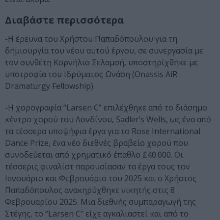
Διαβάστε περισσότερα
-H έρευνα του Χρήστου Παπαδόπουλου για τη
δημιουργία του νέου αυτού έργου, σε συνεργασία με
τον συνθέτη Κορνήλιο Σελαμσή, υποστηρίχθηκε με
υποτροφία του Ιδρύματος Ωνάση (Onassis AiR
Dramaturgy Fellowship).
-H χορογραφία “Larsen C” επιλέχθηκε από το διάσημο
κέντρο χορού του Λονδίνου, Sadler’s Wells, ως ένα από
τα τέσσερα υποψήφια έργα για το Rose International
Dance Prize, ένα νέο διεθνές βραβείο χορού που
συνοδεύεται από χρηματικό έπαθλο £40.000. Οι
τέσσερις φιναλίστ παρουσίασαν τα έργα τους τον
Ιανουάριο και Φεβρουάριο του 2025 και ο Χρήστος
Παπαδόπουλος ανακηρύχθηκε νικητής στις 8
Φεβρουαρίου 2025. Μια διεθνής συμπαραγωγή της
Στέγης, το “Larsen C” είχε αγκαλιαστεί και από το