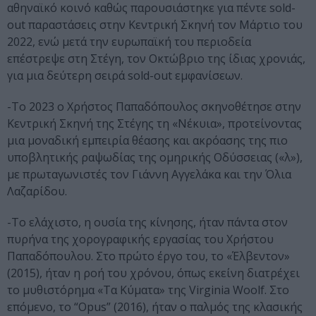
αθηναϊκό κοινό καθώς παρουσιάστηκε για πέντε sold-
out παραστάσεις στην Κεντρική Σκηνή τον Μάρτιο του
2022, ενώ μετά την ευρωπαϊκή του περιοδεία
επέστρεψε στη Στέγη, τον Οκτώβριο της ίδιας χρονιάς,
για μια δεύτερη σειρά sold-out εμφανίσεων.
-Το 2023 ο Χρήστος Παπαδόπουλος σκηνοθέτησε στην
Κεντρική Σκηνή της Στέγης τη «Νέκυια», προτείνοντας
μια μοναδική εμπειρία θέασης και ακρόασης της πιο
υποβλητικής ραψωδίας της ομηρικής Οδύσσειας («λ»),
με πρωταγωνιστές τον Γιάννη Αγγελάκα και την Όλια
Λαζαρίδου.
-Το ελάχιστο, η ουσία της κίνησης, ήταν πάντα στον
πυρήνα της χορογραφικής εργασίας του Χρήστου
Παπαδόπουλου. Στο πρώτο έργο του, το «Έλβεντον»
(2015), ήταν η ροή του χρόνου, όπως εκείνη διατρέχει
το μυθιστόρημα «Τα Κύματα» της Virginia Woolf. Στο
επόμενο, το “Opus” (2016), ήταν ο παλμός της κλασικής