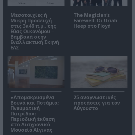
Μεσοτοιχίες ή
The Magician’s
Μικρή Προσευχή
Farewell: Οι Uriah
στις 3κ46 π.μ., της
Heep στο Floyd
Εύας Οικονόμου –
Βαμβακά στην
Εναλλακτική Σκηνή
ΕΛΣ
«Απομακρυσμένα
25 αναγνωστικές
Βουνά και Ποτάμια:
προτάσεις για τον
Πνευματική
Αύγουστο
Πατρίδα»:
Περιοδική έκθεση
στο Διαχρονικό
Μουσείο Αίγινας