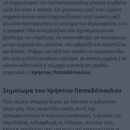
«Ο συγχρονισμός της πολλαπλασιασμένης κίνησης συμβαίνει
αλλά δεν είναι ο σκοπός· δεν χορεύουμε μαζί γιατί είμαστε
συγχρονισμένοι αλλά συγχρονιζόμαστε γιατί είμαστε μαζί.
Δεν είναι προτεραιότητα το σύστημα που δημιουργείται ούτε
η ομορφιά. Όλα αυτά μοιάζουν σαν τεχνάσματα για να
βρεθούμε, να υπάρξουμε, να συναντηθούμε, να απορήσουμε
με την ενέργεια που γεννιέται, που αβγατίζει και σκορπίζεται
και δίνεται. Υπάρχει μια αξία που συνδέει τα πράγματα εδώ.
Δεν είναι η πίστη σε κάποιο σύστημα, σε κάποια μηχανή ή σε
κάποιο κόλπο αλλά η τολμηρή ευπιστία στο αγαθό»
,
σημειώνει ο
Χρήστος Παπαδόπουλος.
Σημείωμα του Χρήστου Παπαδόπουλου
Πώς να μην υπάρχει θυμός με όλα όσα συμβαίνουν
γύρω μας; Πώς να αντέξει κανείς αυτή την
πραγματικότητα; Η πολιτική κατάσταση, η άνοδος της
Ακροδεξιάς, η διαφθορά, οι πόλεμοι, που πια τους
έχουμε αποδεχτεί σαν μια πολιτική κανονικότητα, η