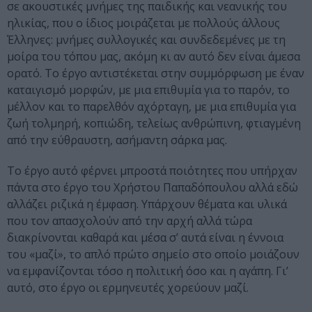
σε ακουστικές μνήμες της παιδικής και νεανικής του
ηλικίας, που ο ίδιος μοιράζεται με πολλούς άλλους
Έλληνες: μνήμες συλλογικές και συνδεδεμένες με τη
μοίρα του τόπου μας, ακόμη κι αν αυτό δεν είναι άμεσα
ορατό. Το έργο αντιστέκεται στην συμμόρφωση με έναν
καταιγισμό μορφών, με μια επιθυμία για το παρόν, το
μέλλον και το παρελθόν αχόρταγη, με μια επιθυμία για
ζωή τολμηρή, κοπιώδη, τελείως ανθρώπινη, φτιαγμένη
από την εύθραυστη, ασήμαντη σάρκα μας.
Το έργο αυτό φέρνει μπροστά ποιότητες που υπήρχαν
πάντα στο έργο του Χρήστου Παπαδόπουλου αλλά εδώ
αλλάζει ριζικά η έμφαση. Υπάρχουν θέματα και υλικά
που τον απασχολούν από την αρχή αλλά τώρα
διακρίνονται καθαρά και μέσα σ’ αυτά είναι η έννοια
του «μαζί», το απλό πρώτο σημείο στο οποίο μοιάζουν
να εμφανίζονται τόσο η πολιτική όσο και η αγάπη. Γι’
αυτό, στο έργο οι ερμηνευτές χορεύουν μαζί.