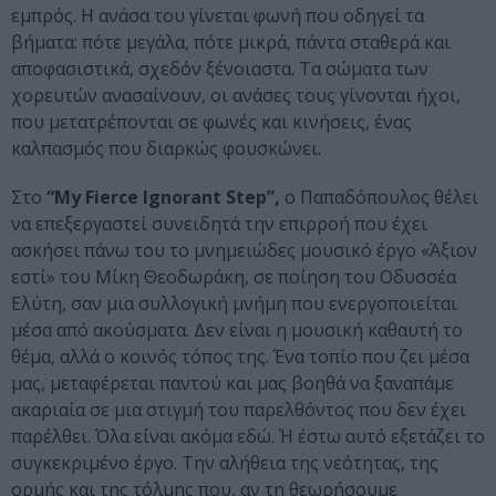
εμπρός. Η ανάσα του γίνεται φωνή που οδηγεί τα
βήματα: πότε μεγάλα, πότε μικρά, πάντα σταθερά και
αποφασιστικά, σχεδόν ξένοιαστα. Τα σώματα των
χορευτών ανασαίνουν, οι ανάσες τους γίνονται ήχοι,
που μετατρέπονται σε φωνές και κινήσεις, ένας
καλπασμός που διαρκώς φουσκώνει.
Στο
“My Fierce Ignorant Step”,
o Παπαδόπουλος θέλει
να επεξεργαστεί συνειδητά την επιρροή που έχει
ασκήσει πάνω του το μνημειώδες μουσικό έργο «Άξιον
εστί» του Μίκη Θεοδωράκη, σε ποίηση του Οδυσσέα
Ελύτη, σαν μια συλλογική μνήμη που ενεργοποιείται
μέσα από ακούσματα. Δεν είναι η μουσική καθαυτή το
θέμα, αλλά ο κοινός τόπος της. Ένα τοπίο που ζει μέσα
μας, μεταφέρεται παντού και μας βοηθά να ξαναπάμε
ακαριαία σε μια στιγμή του παρελθόντος που δεν έχει
παρέλθει. Όλα είναι ακόμα εδώ. Ή έστω αυτό εξετάζει το
συγκεκριμένο έργο. Την αλήθεια της νεότητας, της
ορμής και της τόλμης που, αν τη θεωρήσουμε