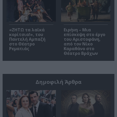
«ΖΗΤΩ τα λαϊκά
Ειρήνη – Μια
κορίτσια!», του
επίσκεψη στο έργο
Παντελή Αμπαζή
του Αριστοφάνη,
στο Θέατρο
από τον Νίκο
Ρεματιάς
Καραθάνο στο
Θέατρο Βράχων
Δημοφιλή Άρθρα