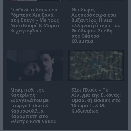
O «Οιδίποδας» του
Θεοδώρα,
Ρόμπερτ Άικ ξανά
Αυτοκράτειρα του
στη Στέγη – Με τους
Βυζαντίου: Η νέα
Νίκο Κουρή & Μαρία
ελληνική όπερα του
Κεχαγιόγλου
Θεόδωρου Στάθη
στο θέατρο
Ολύμπια
Μακμπέθ, της
32οι Πλοές – Το
Κατερίνας
Αίνιγμα της Εικόνας:
Ευαγγελάτου με
Ομαδική έκθεση στο
Γιώργο Γάλλο &
Ίδρυμα Π. & Μ.
Καρυοφυλλιά
Κυδωνιέως
Καραμπέτη στο
Θέατρο Βασιλάκου