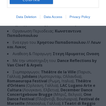
CONFIRM
Μαυριδης
Τεχνικη Διευθυνση Περιοδειας:
Μαριλενα
ΚαλαΪτζαντωνακη & Αγγελικη Βασιλοπουλου-
Καμπιτση
Data Deletion
Data Access
Privacy Policy
Ηχοληψια:
Κωστης Παυλοπουλος
Οργανωση Περιοδειας:
Κωνσταντινα
Παπαδοπουλου
Ενα εργο του
Χρηστου Παπαδοπουλου // Λεων
και Λυκος
Αναθεση & Παραγωγη:
Στεγη Ιδρυματος Ωναση
Με την υποστηριξη του:
Dance Reflections by
Van Cleef & Arpels
Συμπαραγωγοι:
Théâtre de la Ville
(Παρισι,
Γαλλια),
Julidans
(Αμστερνταμ, Ολλανδια),
Romaeuropa Festival
(Ρωμη, Ιταλια),
Théâtre
d’Orléans
(Ορλεανη, Γαλλια),
LAC Lugano Arte e
Cultura
(Λουγκανο, Ελβετια),
December Dance
Concertgebouw Brugge
(Μπριζ, Βελγιο),
One
Dance Festival
(Πλοβντιβ, Βουλγαρια),
Festival de
Marseille
(Μασσαλια, Γαλλια),
I Teatri di Reggio