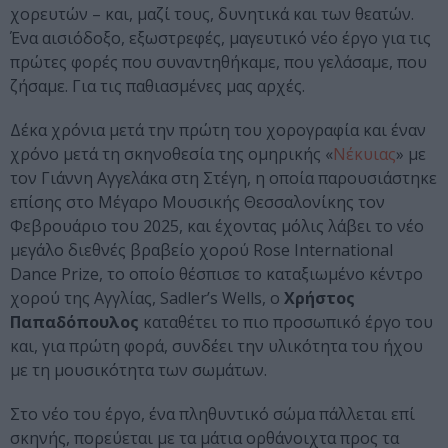
χορευτών – και, μαζί τους, δυνητικά και των θεατών.
Ένα αισιόδοξο, εξωστρεφές, μαγευτικό νέο έργο για τις
πρώτες φορές που συναντηθήκαμε, που γελάσαμε, που
ζήσαμε. Για τις παθιασμένες μας αρχές.
Δέκα χρόνια μετά την πρώτη του χορογραφία και έναν
χρόνο μετά τη σκηνοθεσία της ομηρικής «
Νέκυιας
» με
τον Γιάννη Αγγελάκα στη Στέγη, η οποία παρουσιάστηκε
επίσης στο Μέγαρο Μουσικής Θεσσαλονίκης τον
Φεβρουάριο του 2025, και έχοντας μόλις λάβει το νέο
μεγάλο διεθνές βραβείο χορού Rose International
Dance Prize, το οποίο θέσπισε το καταξιωμένο κέντρο
χορού της Αγγλίας, Sadler’s Wells, ο
Χρήστος
Παπαδόπουλος
καταθέτει το πιο προσωπικό έργο του
και, για πρώτη φορά, συνδέει την υλικότητα του ήχου
με τη μουσικότητα των σωμάτων.
Στο νέο του έργο, ένα πληθυντικό σώμα πάλλεται επί
σκηνής, πορεύεται με τα μάτια ορθάνοιχτα προς τα