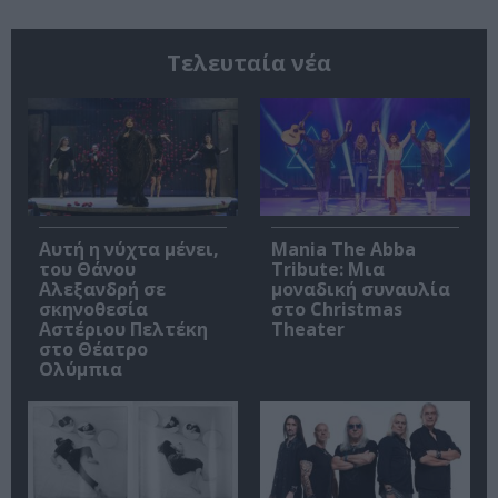
Τελευταία νέα
Αυτή η νύχτα μένει,
Mania The Abba
του Θάνου
Tribute: Μια
Αλεξανδρή σε
μοναδική συναυλία
σκηνοθεσία
στο Christmas
Αστέριου Πελτέκη
Theater
στο Θέατρο
Ολύμπια