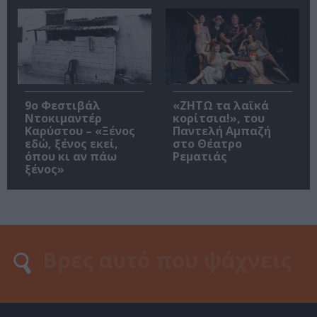
9ο Φεστιβάλ
«ΖΗΤΩ τα λαϊκά
Ντοκιμαντέρ
κορίτσια!», του
Καρύστου – «Ξένος
Παντελή Αμπαζή
εδώ, ξένος εκεί,
στο Θέατρο
όπου κι αν πάω
Ρεματιάς
ξένος»