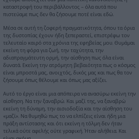
καταστροφή του περιβάλλοντος – όλα αυτά που
πιστεύαμε πως δεν θα ζήσουμε ποτέ είναι εδώ.
Μέσα σε αυτή τη ζοφερή πραγματικότητα, όπου τα όρια
της δυστοπίας έχουν ήδη ξεπεραστεί, επιστρέφω τον
τελευταίο καιρό στα χρόνια της εφηβείας μου. Θυμάμαι
εκείνη τη φόρα για ζωή, την ταχύτητα, την
αδιαπραγμάτευτη ορμή, την αίσθηση πως όλα είναι
δυνατά. Εκείνη την ατρόμητη βεβαιότητα πως ο κόσμος
είναι μπροστά μας, ανοιχτός, δικός μας και πως θα τον
ζήσουμε όπως θέλουμε και όπως μας αξίζει.
Αυτό το έργο είναι μια απόπειρα να ανασύρω εκείνη την
αίσθηση. Να την ξαναβρώ. Και μαζί της, να ξαναβρώ
εκείνη τη δύναμη, την αισιοδοξία και την αίσθηση του
«μαζί». Να θυμηθώ πως το να ελπίζεις είναι ήδη μια
πράξη αντίστασης και ότι εκείνη η τόλμη δεν ήταν
τελικά ούτε αφελής ούτε γραφική. Ήταν αλήθεια. Και
είναι ακόμα.