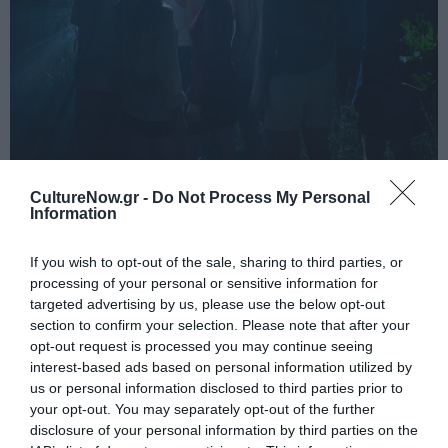
CultureNow.gr -
Do Not Process My Personal
Information
Δέκα χορευτές και χορεύτριες κινούνται σαν ένα.
If you wish to opt-out of the sale, sharing to third parties, or
Κάθε βήμα, η αρχή και το τώρα μας.
processing of your personal or sensitive information for
targeted advertising by us, please use the below opt-out
Συντελεστές
section to confirm your selection. Please note that after your
opt-out request is processed you may continue seeing
Συλληψη & Χορογραφια:
Χρηστος
interest-based ads based on personal information utilized by
Παπαδοπουλος
us or personal information disclosed to third parties prior to
Χορευουν & συνεργαζονται οι:
Θεμις
your opt-out. You may separately opt-out of the further
Ανδρεουλακη, Αντωνης Βαης, Αμαλια Κοσμα,
disclosure of your personal information by third parties on the
Γιωργος Κοτσιφακης, Σωτηρια Κουτσοπετρου,