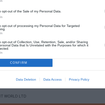
In
Vincenzo Lamagna
o opt-out of the Sale of my Personal Data.
In
to opt-out of processing my Personal Data for Targeted
 Louis T. Partridge, Elpida Skourou,
François Testory
ing.
In
o opt-out of Collection, Use, Retention, Sale, and/or Sharing
ersonal Data that Is Unrelated with the Purposes for which it
lected.
In
turel de La Louvière, Festival d’Avignon, Théâtre de la Vill
CONFIRM
 cene nationale, COLOURS International Dance Festival 2019
Data Deletion
Data Access
Privacy Policy
gland.
ς Αττική Πολιτιστική Εταιρεία, Αθήνα, Ελλάδα
ENT WORLD LTD