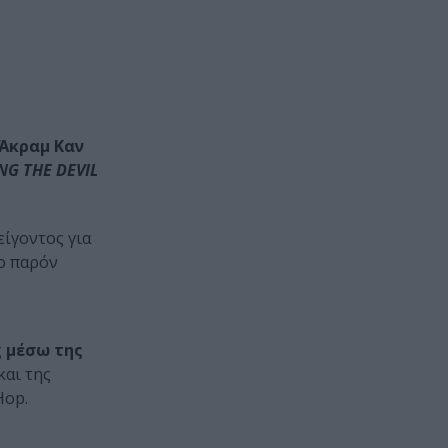
 Άκραμ Καν
NG THE DEVIL
ίγοντος για
ο παρόν
ς
μέσω της
και της
Hop.