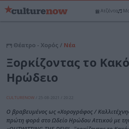
Ατζέντα
Μο
Θέατρο - Χορός /
Νέα
Ξορκίζοντας το Κακό
Ηρώδειο
CULTURENOW
/
25-08-2021
/ 20:22
O βραβευμένος ως «Χορογράφος / Καλλιτέχνης 
πρώτη φορά στο Ωδείο Ηρώδου Αττικού με τ
«OUTWITTING THE DEVIL. Ξορκίζοντας το Κακό»