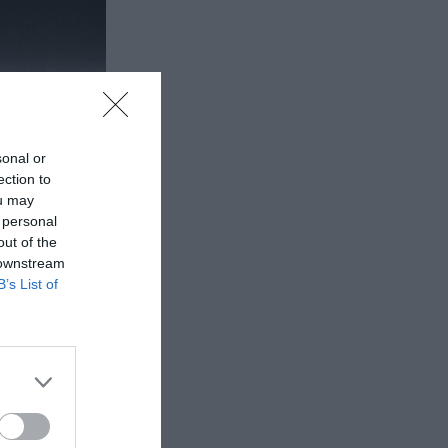
sonal or
ection to
ou may
 personal
out of the
 downstream
B’s List of