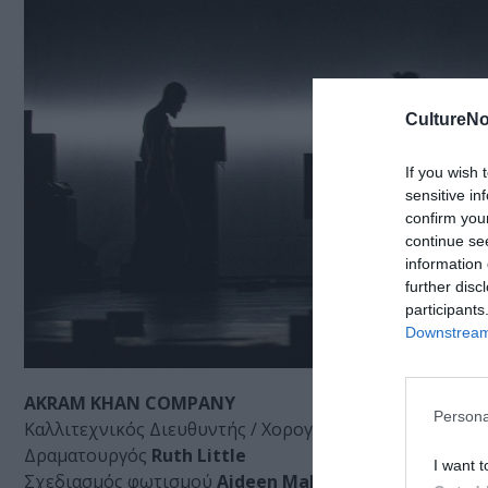
CultureNo
If you wish 
sensitive in
confirm you
continue se
information 
further disc
participants
Downstream 
AKRAM KHAN COMPANY
Persona
Καλλιτεχνικός Διευθυντής / Χορογράφος
Akram Khan
Δραματουργός
Ruth Little
I want t
Σχεδιασμός φωτισμού
Aideen Malone