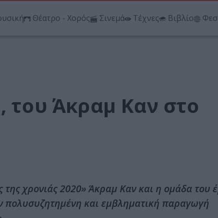
υσική
Θέατρο - Χορός
Σινεμά
Τέχνες
Βιβλίο
Φεσ
, του Άκραμ Καν στο
της χρονιάς 2020» Άκραμ Καν και η ομάδα του έ
ην πολυσυζητημένη και εμβληματική παραγωγή
.