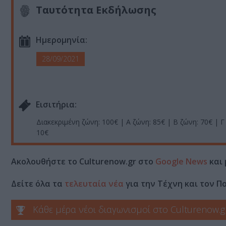
Ταυτότητα Εκδήλωσης
Ημερομηνία:
28/09/2021
Eισιτήρια:
Διακεκριμένη ζώνη: 100€ | Α ζώνη: 85€ | Β ζώνη: 70€ | Γ ’
10€
Ακολουθήστε το Culturenow.gr στο
Google News
και 
Δείτε όλα τα
τελευταία νέα
για την Τέχνη και τον Π
Κάθε μέρα νέοι διαγωνισμοί στο Culturenow.g