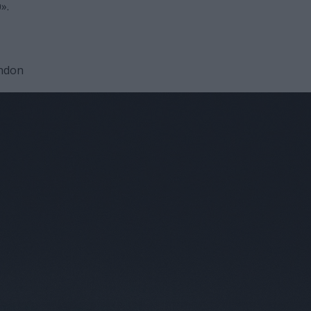
».
ondon