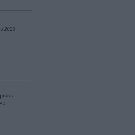
ου 2026
σμικού
λο-