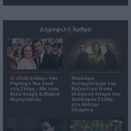
Δημοφιλή Άρθρα
O «Οιδίποδας» του
Θεοδώρα,
Ρόμπερτ Άικ ξανά
Αυτοκράτειρα του
στη Στέγη – Με τους
Βυζαντίου: Η νέα
Νίκο Κουρή & Μαρία
ελληνική όπερα του
Κεχαγιόγλου
Θεόδωρου Στάθη
στο θέατρο
Ολύμπια