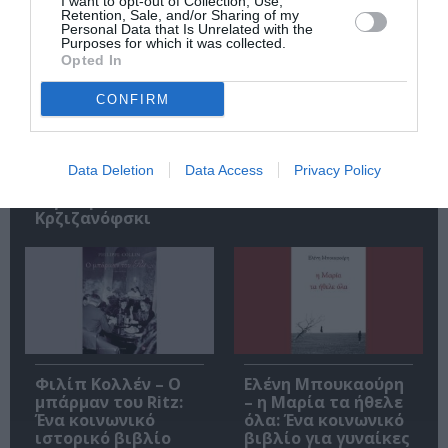
I want to opt-out of Collection, Use,
Retention, Sale, and/or Sharing of my
Personal Data that Is Unrelated with the
Purposes for which it was collected.
Opted In
CONFIRM
Αυτοβιογραφία
Αντόνιο Πόρτσια –
ενός πτώματος: Μια
Φωνές: Ένα βιβλίο
συλλογή
ως εσωτερικός
Data Deletion
Data Access
Privacy Policy
διηγημάτων του
διάλογος
Σιγκισμούντ
Κρζιζανόφσκι
Φιλίπ Κολλέν – Ο
Ελένη Μπουκαούρη
μπάρμαν του Ritz:
– η Μαρία τα ήθελε
Ένα κοινωνικό
όλα: Ένα κοινωνικό
ιστορικό βιβλίο
βιβλίο για γυναίκες