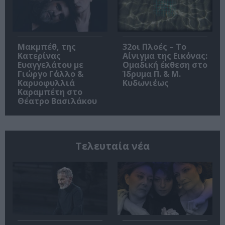
Μακμπέθ, της
32οι Πλοές – Το
Κατερίνας
Αίνιγμα της Εικόνας:
Ευαγγελάτου με
Ομαδική έκθεση στο
Γιώργο Γάλλο &
Ίδρυμα Π. & Μ.
Καρυοφυλλιά
Κυδωνιέως
Καραμπέτη στο
Θέατρο Βασιλάκου
Τελευταία νέα