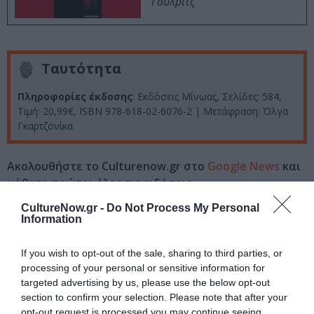
Γούλριτς
Ταυτότητα
Πληροφορίες έκδοσης
: Εκδόσεις Μίνωας, Σελίδες: 584,
Τιμή: 20,99€, ISBN 978-618-02-6076-2 | Μετάφραση: Όλγα
Γκαρτζονίκα
Ακολουθήστε το Culturenow.gr στο
Google News
και
μάθετε πρώτοι όλες τις ειδήσεις
CultureNow.gr -
Do Not Process My Personal
Δείτε όλα τα
τελευταία νέα
για την Τέχνη και τον
Information
Πολιτισμό στο
Culturenow.gr
If you wish to opt-out of the sale, sharing to third parties, or
Νέοι Διαγωνισμοί
❯
processing of your personal or sensitive information for
targeted advertising by us, please use the below opt-out
section to confirm your selection. Please note that after your
Tags
opt-out request is processed you may continue seeing