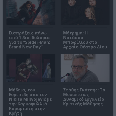
Εισπράξεις πάνω
Μέτρημα: Η
από 1 δισ. δολάρια
Νατάσσα
για το “Spider-Man:
Μποφίλιου στο
Brand New Day”
Αρχαίο Θέατρο Δίου
Μήδεια, του
Στάθης Γκότσης: Το
Ευριπίδη από τον
Μουσείο ως
Nikita Milivojević με
Δυναμικό Εργαλείο
την Καρυοφυλλιά
Κριτικής Μάθησης
Καραμπέτη στην
Κρήτη