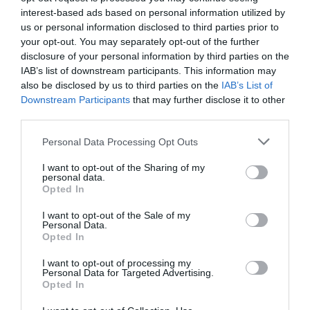
interest-based ads based on personal information utilized by
ΕΚΔΟΣΕΙΣ ΜΙΝΩΑΣ
ΞΕΝΟΙ ΣΥΓΓΡΑΦΕΙΣ
us or personal information disclosed to third parties prior to
ΠΕΖΟΓΡΑΦΙΑ
your opt-out. You may separately opt-out of the further
disclosure of your personal information by third parties on the
IAB’s list of downstream participants. This information may
Newsletter
also be disclosed by us to third parties on the
IAB’s List of
Κάθε βδομάδα στο e-mail σας τα τελευταία νέα για
Downstream Participants
that may further disclose it to other
την Τέχνη και τον Πολιτισμό!
third parties.
Personal Data Processing Opt Outs
I want to opt-out of the Sharing of my
personal data.
Opted In
Ακολουθήστε το Culturenow.gr
I want to opt-out of the Sale of my
Personal Data.
Opted In
I want to opt-out of processing my
Personal Data for Targeted Advertising.
Σχετικά Άρθρα
Opted In