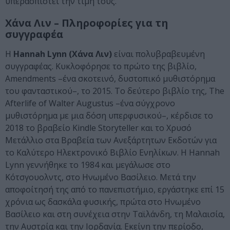
υπερασπιστεί την τιμή τους.
Χάνα Λιν – Πληροφορίες για τη
συγγραφέα
Η
Hannah Lynn (Χάνα Λιν)
είναι πολυβραβευμένη
συγγραφέας. Κυκλοφόρησε το πρώτο της βιβλίο,
Amendments –ένα σκοτεινό, δυστοπικό μυθιστόρημα
του φανταστικού–, το 2015. Το δεύτερο βιβλίο της, The
Afterlife of Walter Augustus –ένα σύγχρονο
μυθιστόρημα με μια δόση υπερφυσικού–, κέρδισε το
2018 το βραβείο Kindle Storyteller και το Χρυσό
Μετάλλιο στα Βραβεία των Ανεξάρτητων Εκδοτών για
το Καλύτερο Ηλεκτρονικό Βιβλίο Ενηλίκων. Η Hannah
Lynn γεννήθηκε το 1984 και μεγάλωσε στο
Κότσγουολντς, στο Ηνωμένο Βασίλειο. Μετά την
αποφοίτησή της από το πανεπιστήμιο, εργάστηκε επί 15
χρόνια ως δασκάλα φυσικής, πρώτα στο Ηνωμένο
Βασίλειο και στη συνέχεια στην Ταϊλάνδη, τη Μαλαισία,
την Αυστρία και την Ιορδανία. Εκείνη την περίοδο,