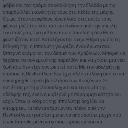
φόβο και τον τρόμο σε ολόκληρη την Ελλάδα με τις
απαράμιλλες ικανότητές τους στο πεδίο της μάχης.
Όμως, όταν καταφθάνει ένα πλοίο στις ακτές τους,
φέρνει μαζί του κάτι πιο επικίνδυνο από την απειλή
του πολέμου, ένα μέλλον που η Ιππολύτη δεν θα το
φανταζόταν ποτέ. Καταλήγοντας στην Αθήνα χωρίς τη
θέλησή της, η Ιππολύτη γνωρίζει έναν έρωτα που
ξεπερνά ακόμα και τον δεσμό των Αμαζόνων. Μπορεί να
ξεχάσει το πολεμικό της παρελθόν και να χτίσει μια νέα
ζωή που δεν είχε ονειρευτεί ποτέ; Με την αδελφή της
απούσα, η Πενθεσίλεια δεν έχει άλλη επιλογή από το να
ανακηρυχθεί η νέα βασίλισσα των Αμαζόνων. Σε
αντίθεση με τη φιλευσπλαχνία και τη σοφία της
αδελφής της, εκείνη κυβερνά με παρορμητικότητα και
ισχύ. Όταν ο κόσμος της Ιππολύτης αρχίζει να
καταρρέει, τα πάντα εξαρτώνται πλέον από την
Πενθεσίλεια, η οποία πρέπει να αποφασίσει μέχρι πού
είναι διατεθειμένη να φτάσει προκειμένου να