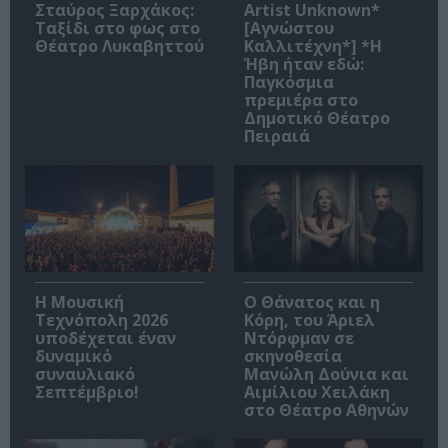
Σταύρος Ξαρχάκος:
Artist Unknown*
Ταξίδι στο φως στο
[Αγνώστου
Θέατρο Λυκαβηττού
Καλλιτέχνη*] *Η
Ήβη ήταν εδώ:
Παγκόσμια
πρεμιέρα στο
Δημοτικό Θέατρο
Πειραιά
Η Μουσική
Ο Θάνατος και η
Τεχνόπολη 2026
Κόρη, του Άριελ
υποδέχεται έναν
Ντόρφμαν σε
δυναμικό
σκηνοθεσία
συναυλιακό
Μανώλη Δούνια και
Σεπτέμβριο!
Αιμίλιου Χειλάκη
στο Θέατρο Αθηνών