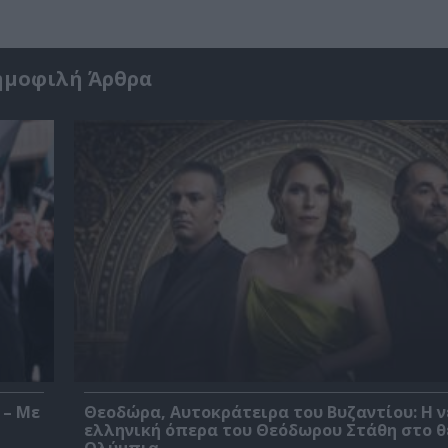
ημοφιλή Άρθρα
 – Με
Θεοδώρα, Αυτοκράτειρα του Βυζαντίου: Η ν
ελληνική όπερα του Θεόδωρου Στάθη στο 
Ολύμπια