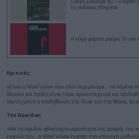
Γιανγκ Σιουάνγκ-τζι – «Ταϊβάν
τις εκδόσεις Βακχικόν
Η νύφη φόρεσε μαύρα: Το νέο 
Κριτικές:
«Είναι ο ΜακΓιούαν που όλοι περιμέναμε… το Χαμένο πα
θεωρία και πράξη είναι τόσο αριστοτεχνικά και αξεδι
ταυτόχρονα η επαλήθευση της ίδιας του της θέσης. Κι 
Τhe Guardian
«Με τη σχεδόν αβάσταχτη αμεσότητα της γραφής του κ
ευφυΐα του… ο ΜακΓιούαν έγραψε ένα υπέροχο μυθιστ