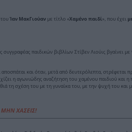
 του
Ίαν ΜακΓιούαν
με τίτλο «
Χαμένο παιδί
», που έχει
μ
 συγγραφέας παιδικών βιβλίων Στίβεν Λιούις βγαίνει με
 αποσπάται και όταν, μετά από δευτερόλεπτα, στρέφεται π
 αρχίζει η αγωνιώδης αναζήτηση του χαμένου παιδιού και η
ιά τη σχέση του με τη γυναίκα του, με την ψυχή του και μ
ΜΗΝ ΧΑΣΕΙΣ!