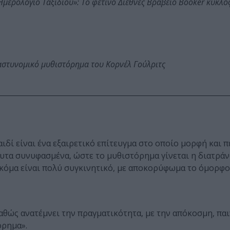
: Ημερολόγιο Ταξιδιού»: Το φετινό Διεθνές Βραβείο Booker κυκλ
αστυνομικό μυθιστόρημα του Κορνέλ Γούλριτς
ιδί είναι ένα εξαιρετικό επίτευγμα στο οποίο μορφή και 
άλυτα συνυφασμένα, ώστε το μυθιστόρημα γίνεται η διατρά
ακόμα είναι πολύ συγκινητικό, με αποκορύφωμα το όμορφο
αθώς ανατέμνει την πραγματικότητα, με την απόκοσμη, πα
όρημα».