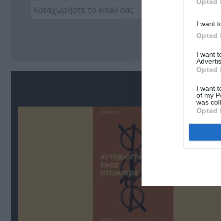
Opted 
I want t
Ακο
Opted 
I want 
Advertis
Opted 
Σ
I want t
of my P
was col
Opted 