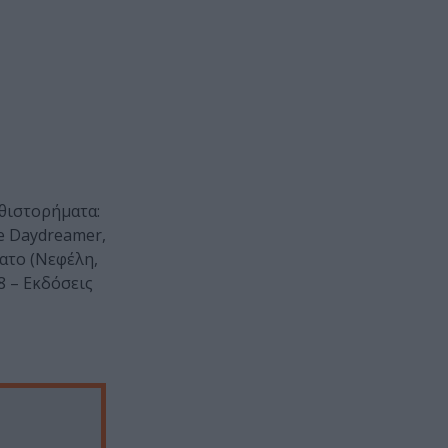
υθιστορήματα:
he Daydreamer,
ατο (Νεφέλη,
8 – Εκδόσεις