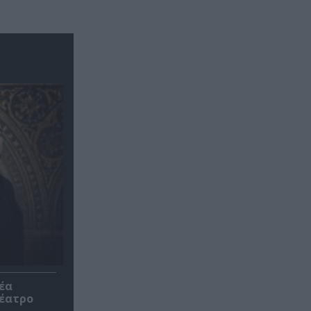
έα
θέατρο