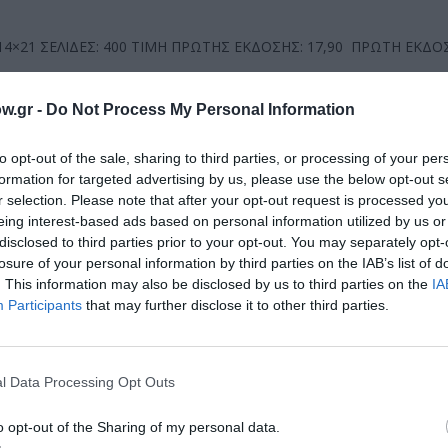
 14×21 ΣΕΛΙΔΕΣ: 400 ΤΙΜΗ ΠΡΩΤΗΣ ΕΚΔΟΣΗΣ: 17,90 ΠΡΩΤΗ ΕΚΔΟΣ
w.gr -
Do Not Process My Personal Information
μάθετε πρώτοι όλες τις ειδήσεις
to opt-out of the sale, sharing to third parties, or processing of your per
formation for targeted advertising by us, please use the below opt-out s
ολιτισμό στο
Culturenow.gr
r selection. Please note that after your opt-out request is processed y
eing interest-based ads based on personal information utilized by us or
r
Δες
disclosed to third parties prior to your opt-out. You may separately opt-
losure of your personal information by third parties on the IAB’s list of
. This information may also be disclosed by us to third parties on the
IA
Participants
that may further disclose it to other third parties.
l Data Processing Opt Outs
νη και τον Πολιτισμό!
o opt-out of the Sharing of my personal data.