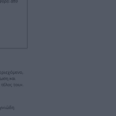
οφορεί από
περιεχόμενο,
νωση και
 τέλος του».
ιγνιώδη