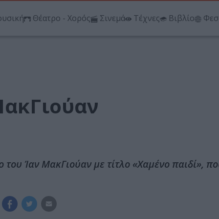
υσική
Θέατρο - Χορός
Σινεμά
Τέχνες
Βιβλίο
Φεσ
 ΜακΓιούαν
 του Ίαν ΜακΓιούαν με τίτλο «Χαμένο παιδί», πο