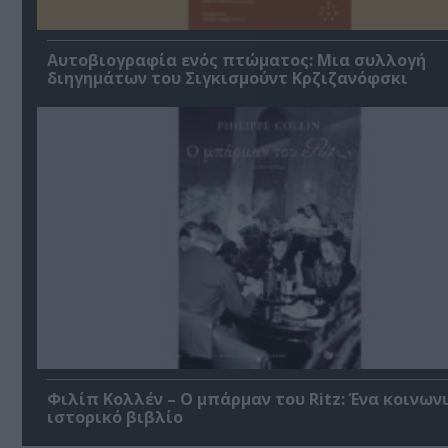
Αυτοβιογραφία ενός πτώματος: Μια συλλογή
διηγημάτων του Σιγκισμούντ Κρζιζανόφσκι
Φιλίπ Κολλέν – Ο μπάρμαν του Ritz: Ένα κοινων
ιστορικό βιβλίο