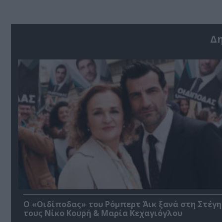
Δ
O «Οιδίποδας» του Ρόμπερτ Άικ ξανά στη Στέγη
τους Νίκο Κουρή & Μαρία Κεχαγιόγλου