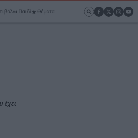
τιβάλ
Παιδί
Θέματα
υ έχει