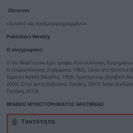
Observer
«Δυνατό και πανέμορφα γραμμένο».
Publishers Weekly
Ο συγγραφέας:
O Ίαν ΜακΓιούαν έχει γράψει δύο συλλογές διηγημάτων (F
Ο τσιμεντόκηπος (Γράμματα, 1982), Ξένοι στη Βενετία (
Έμμονη Αγάπη (Νεφέλη, 1999), Άμστερνταμ (Βραβείο Boo
2006), Στην ακτή (Εκδόσεις Πατάκη, 2007), Solar (Εκδόσ
Πατάκη, 2013).
ΒΡΑΒΕΙΟ ΜΥΘΙΣΤΟΡΗΜΑΤΟΣ WHITBREAD
Ταυτότητα