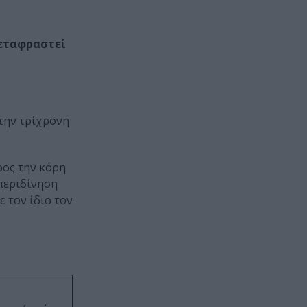
εταφραστεί
 την τρίχρονη
ρος την κόρη
 περιδίνηση
ε τον ίδιο τον