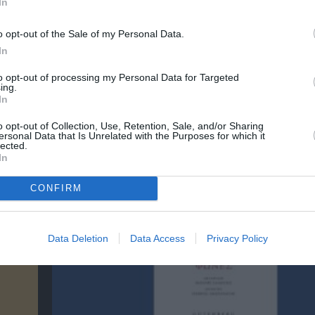
In
o opt-out of the Sale of my Personal Data.
λουθήστε το Culturenow.gr
In
to opt-out of processing my Personal Data for Targeted
ing.
In
χετικά Άρθρα
o opt-out of Collection, Use, Retention, Sale, and/or Sharing
ersonal Data that Is Unrelated with the Purposes for which it
lected.
In
CONFIRM
Data Deletion
Data Access
Privacy Policy