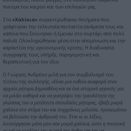
πνεύμα του καιρού και των επιλογών μας.
Στα
«Χαλίκια»
συγκεντρώθηκαν ποιήματα που
γράφτηκαν την τελευταία πενταετία (ανάμεσα τους και
κάποια που ξεκίνησαν ή έμεναν στο συρτάρι από πολύ
παλιά). Ολοκληρώθηκαν μέσα στην απομόνωση και την
καραντίνα της υγειονομικής κρίσης. Η διαδικασία
συγγραφής τους υπήρξε, παρηγορητική και
θεραπευτική για τον ίδιο.
Ο Γιώργος Ανδρέου μιλά για τον συμβολισμό του
τίτλου της συλλογής:
«Είναι μια ευθεία αναφορά στον
αρχαίο ρήτορα Δημοσθένη και σε ένα ιστορικό γεγονός: για
να μιλάει καθαρά και να γιατρέψει την τραυλότητα της
γλώσσας του ο μετέπειτα σπουδαίος ρήτορας, έβαζε μικρά
χαλίκια στο στόμα του και συγχρόνως μιλούσε, προκειμένου
να βελτιώσει την άρθρωσή του. Έτσι κι οι λέξεις,
λειτούργησαν μέσα μου σαν μικρά χαλίκια, ώστε η ποιητική
φωνή να κερδίσει την σωστή της άρθρωση και να