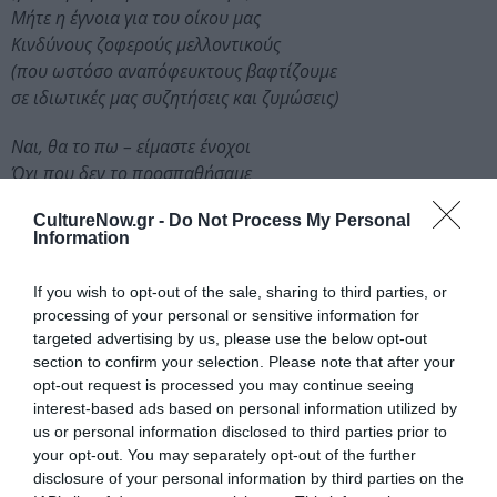
Μήτε η έγνοια για του οίκου μας
Κινδύνους ζοφερούς μελλοντικούς
(που ωστόσο αναπόφευκτους βαφτίζουμε
σε ιδιωτικές μας συζητήσεις και ζυμώσεις)
Ναι, θα το πω – είμαστε ένοχοι
Όχι που δεν το προσπαθήσαμε
(έστω δειλά, αυτό το λίγο και φτενό)
CultureNow.gr -
Do Not Process My Personal
Μα επειδή μετά από ώριμη
Information
Ενδελεχώς αναλυθείσα επιλογή
If you wish to opt-out of the sale, sharing to third parties, or
Στον κόκορα φορτώσαμε τα αινίγματα
processing of your personal or sensitive information for
Κι αλλάξαμε με σύνεση πλευρό
targeted advertising by us, please use the below opt-out
Σε ύπνο του δικαίου παραδίδοντας
section to confirm your selection. Please note that after your
opt-out request is processed you may continue seeing
Το σώμα και το πνεύμα και αυτό
interest-based ads based on personal information utilized by
Που η Νύχτα αλυχτώντας υποδέχεται
us or personal information disclosed to third parties prior to
Που τα τσακάλια της αρπάζουν στο φτερό:
your opt-out. You may separately opt-out of the further
disclosure of your personal information by third parties on the
Το επερχόμενο κακό, το αναπόφευκτο