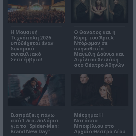
Η Μουσική
Ο Θάνατος και η
Τεχνόπολη 2026
Κόρη, του Άριελ
υποδέχεται έναν
Ντόρφμαν σε
δυναμικό
σκηνοθεσία
συναυλιακό
Μανώλη Δούνια και
Σεπτέμβριο!
Αιμίλιου Χειλάκη
στο Θέατρο Αθηνών
Εισπράξεις πάνω
Μέτρημα: Η
από 1 δισ. δολάρια
Νατάσσα
για το “Spider-Man:
Μποφίλιου στο
Brand New Day”
Αρχαίο Θέατρο Δίου