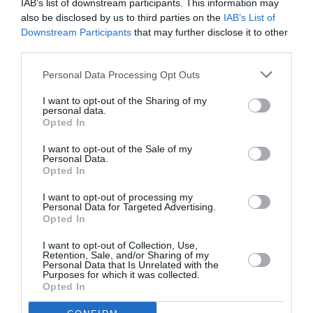
IAB’s list of downstream participants. This information may
also be disclosed by us to third parties on the
IAB’s List of
Ταυτότητα Εκδήλωσης
Downstream Participants
that may further disclose it to other
third parties.
Ημερομηνία:
Personal Data Processing Opt Outs
14/11/2022
I want to opt-out of the Sharing of my
personal data.
18.00
Opted In
Τοποθεσία:
I want to opt-out of the Sale of my
Personal Data.
Θέατρο Τέχνης Κάρολος Κουν, Φρυνίχου 14, Πλάκα
Opted In
Θέατρο Τέχνης Καρόλου Κουν – Φρυνίχου
I want to opt-out of processing my
Personal Data for Targeted Advertising.
Opted In
Πληροφορίες / Κρατήσεις:
I want to opt-out of Collection, Use,
Τηλ.: 210 7610620, 6985 933 290 |
theatro-technis.gr
Retention, Sale, and/or Sharing of my
Personal Data that Is Unrelated with the
Purposes for which it was collected.
Opted In
Ακολουθήστε το Culturenow.gr στο
Google News
και
μάθετε πρώτοι όλες τις ειδήσεις