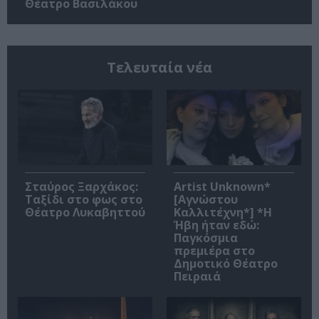
Θέατρο Βασιλάκου
Τελευταία νέα
Σταύρος Ξαρχάκος:
Artist Unknown*
Ταξίδι στο φως στο
[Αγνώστου
Θέατρο Λυκαβηττού
Καλλιτέχνη*] *Η
Ήβη ήταν εδώ:
Παγκόσμια
πρεμιέρα στο
Δημοτικό Θέατρο
Πειραιά