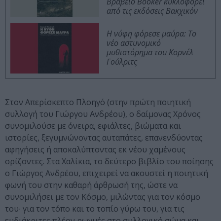
Βραβείο Booker κυκλοφορεί
από τις εκδόσεις Βακχικόν
Η νύφη φόρεσε μαύρα: Το
νέο αστυνομικό
μυθιστόρημα του Κορνέλ
Γούλριτς
Στον Απερίσκεπτο Πλοηγό (στην πρώτη ποιητική
συλλογή του Γιώργου Ανδρέου), ο δαίμονας Χρόνος
συνομιλούσε με όνειρα, εφιάλτες, βιώματα και
ιστορίες, ξεγυμνώνοντας αυταπάτες, επανενδύοντας
αφηγήσεις ή αποκαλύπτοντας εκ νέου χαμένους
ορίζοντες. Στα Χαλίκια, το δεύτερο βιβλίο του ποίησης
ο Γιώργος Ανδρέου, επιχειρεί να ακουστεί η ποιητική
φωνή του στην καθαρή άρθρωσή της, ώστε να
συνομιλήσει με τον Κόσμο, μιλώντας για τον κόσμο
του∙ για τον τόπο και το τοπίο γύρω του, για τις
ευδιάκριτες πλέον ρωγμές στο συλλογικό σώμα και