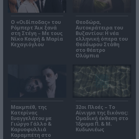
O «Οιδίποδας» του
Θεοδώρα,
Ρόμπερτ Άικ ξανά
Αυτοκράτειρα του
στη Στέγη – Με τους
Βυζαντίου: Η νέα
Νίκο Κουρή & Μαρία
ελληνική όπερα του
Κεχαγιόγλου
Θεόδωρου Στάθη
στο θέατρο
Ολύμπια
Μακμπέθ, της
32οι Πλοές – Το
Κατερίνας
Αίνιγμα της Εικόνας:
Ευαγγελάτου με
Ομαδική έκθεση στο
Γιώργο Γάλλο &
Ίδρυμα Π. & Μ.
Καρυοφυλλιά
Κυδωνιέως
Καραμπέτη στο