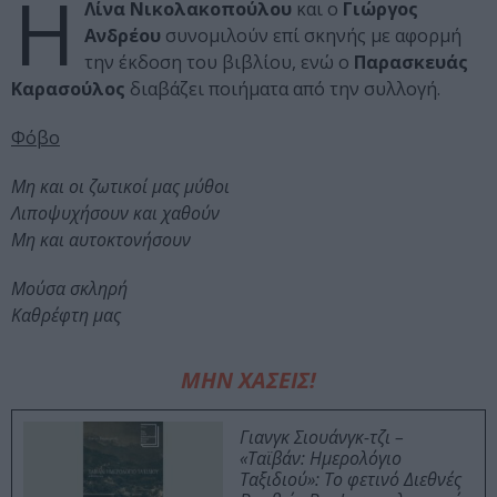
Η
Λίνα Νικολακοπούλου
και ο
Γιώργος
Ανδρέου
συνομιλούν επί σκηνής με αφορμή
την έκδοση του βιβλίου, ενώ ο
Παρασκευάς
Καρασούλος
διαβάζει ποιήματα από την συλλογή.
Φόβο
Μη και οι ζωτικοί μας μύθοι
Λιποψυχήσουν και χαθούν
Μη και αυτοκτονήσουν
Μούσα σκληρή
Καθρέφτη μας
ΜΗΝ ΧΑΣΕΙΣ!
Γιανγκ Σιουάνγκ-τζι –
«Ταϊβάν: Ημερολόγιο
Ταξιδιού»: Το φετινό Διεθνές