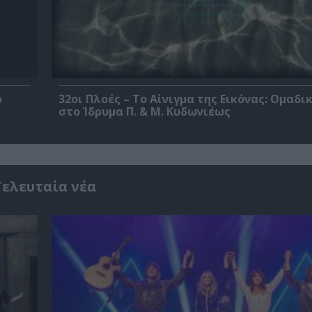
ο
32οι Πλοές – Το Αίνιγμα της Εικόνας: Ομαδι
στο Ίδρυμα Π. & Μ. Κυδωνιέως
Τελευταία νέα