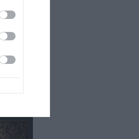
ls από
εριμένουν
υ ενώνει