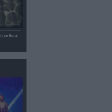
κή έκθεση