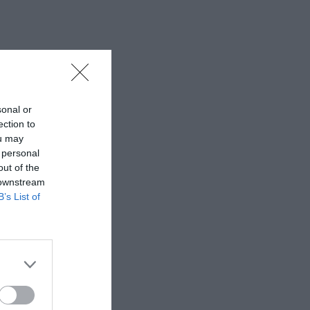
 εδώ!
❯
sonal or
ection to
ou may
 personal
out of the
 downstream
B’s List of