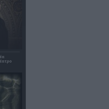
έα
θέατρο