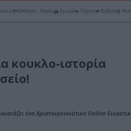
υσική
Θέατρο - Χορός
Σινεμά
Τέχνες
Βιβλίο
Φεσ
ια κουκλο-ιστορία
σείο!
υσιάζει ένα Χριστουγεννιάτικο Οnline Εικαστικ