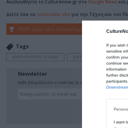
Ακολουθήστε το Culturenow.gr στο
Google News
και 
Δείτε όλα τα
τελευταία νέα
για την Τέχνη και τον Π
Κάθε μέρα νέοι διαγωνισμοί στο Culturenow.g
CultureNo
If you wish 
Tags
sensitive in
ΔΡΑΣΤΗΡΙΟΤΗΤΕΣ ΓΙΑ ΠΑΙΔΙΑ
ΔΩΡΕΑΝ ΕΚΔΗΛΩΣΕΙΣ
ΞΕ
confirm you
continue se
information 
Newsletter
further disc
participants
Κάθε βδομάδα στο e-mail σας τα τελευταία νέα για την Τέχ
Downstream 
Ακο
Persona
I want t