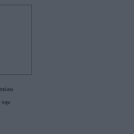
σείου
.
 την