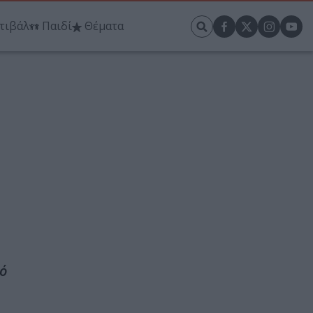
τιβάλ
Παιδί
Θέματα
ό