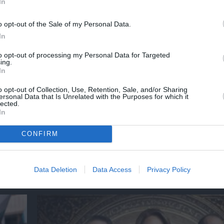
In
χετικά Άρθρα
o opt-out of the Sale of my Personal Data.
In
α το
Cafe Nacional: Λαζάνια του ονείρου, cocktai
to opt-out of processing my Personal Data for Targeted
άλλον πλανήτη & βάσκικο cheesecake σε π
ing.
σε μια κρυφή αυλή στα Πετράλωνα
In
o opt-out of Collection, Use, Retention, Sale, and/or Sharing
ersonal Data that Is Unrelated with the Purposes for which it
Sempre Cafe: Από τον πρώτο καφέ μέχρι το
lected.
στον
τελευταίο cocktail, αυτό είναι το στέκι πο
In
γενιές στο Περιστέρι
CONFIRM
Data Deletion
Data Access
Privacy Policy
ημοφιλή Άρθρα