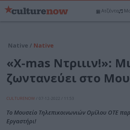
Ατζέντα
Μο
Native /
Native
«Χ-mas Ντριιιν!»: Μ
ζωντανεύει στο Μου
CULTURENOW
/
07-12-2022
/ 11:53
Το Μουσείο Τηλεπικοινωνιών Ομίλου ΟΤΕ παρο
Εργαστήρι!