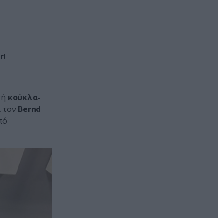
r
!
τή
κούκλα-
ι τον
Bernd
πό