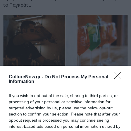
το Παγκράτι.
CultureNow.gr -
Do Not Process My Personal
Information
Δες περισσότερα
εδώ
.
If you wish to opt-out of the sale, sharing to third parties, or
Τι πίνουμε – και τι τσιμπάμε – στον
processing of your personal or sensitive information for
Προφήτη
targeted advertising by us, please use the below opt-out
section to confirm your selection. Please note that after your
Εντάξει, spritz θα πιεις. Αλλά όχι ό,τι κι ό,τι. Στον
opt-out request is processed you may continue seeing
Προφήτη, τα spritz έχουν ονόματα Προφητών και είναι
interest-based ads based on personal information utilized by
όλα δουλεμένα μέχρι την τελευταία λεπτομέρεια: