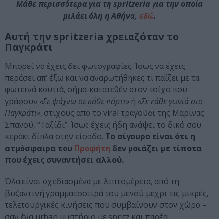
Μάθε περισσότερα για τη spritzeria για την οποία
μιλάει όλη η Αθήνα,
εδώ
.
Αυτή την spritzeria χρειαζόταν το
Παγκράτι
Μπορεί να έχεις δει φωτογραφίες. Ίσως να έχεις
περάσει απ’ έξω και να αναρωτήθηκες τι παίζει με τα
φωτεινά κουτιά, σήμα-κατατεθέν στον τοίχο που
γράφουν
«Σε ψάχνω σε κάθε πάρτι»
ή
«Σε κάθε γωνιά στο
Παγκράτι»
, στίχους από το viral τραγούδι της Μαρίνας
Σπανού, “Ταξίδι”. Ίσως έχεις ήδη ανάψει το δικό σου
κεράκι δίπλα στην είσοδο.
Το σίγουρο είναι ότι η
ατμόσφαιρα του
Προφήτη
δεν μοιάζει με τίποτα
που έχεις συναντήσει αλλού.
Όλα είναι σχεδιασμένα με λεπτομέρεια, από τη
βυζαντινή γραμματοσειρά του μενού μέχρι τις μικρές,
τελετουργικές κινήσεις που συμβαίνουν στον χώρο –
σαν ένα urban μυστήριο με spritz και παρέα.