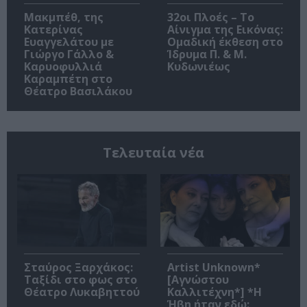
Μακμπέθ, της
32οι Πλοές – Το
Κατερίνας
Αίνιγμα της Εικόνας:
Ευαγγελάτου με
Ομαδική έκθεση στο
Γιώργο Γάλλο &
Ίδρυμα Π. & Μ.
Καρυοφυλλιά
Κυδωνιέως
Καραμπέτη στο
Θέατρο Βασιλάκου
Τελευταία νέα
Σταύρος Ξαρχάκος:
Artist Unknown*
Ταξίδι στο φως στο
[Αγνώστου
Θέατρο Λυκαβηττού
Καλλιτέχνη*] *Η
Ήβη ήταν εδώ: