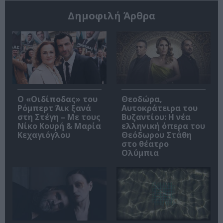
Δημοφιλή Άρθρα
O «Οιδίποδας» του
Θεοδώρα,
Ρόμπερτ Άικ ξανά
Αυτοκράτειρα του
στη Στέγη – Με τους
Βυζαντίου: Η νέα
Νίκο Κουρή & Μαρία
ελληνική όπερα του
Κεχαγιόγλου
Θεόδωρου Στάθη
στο θέατρο
Ολύμπια