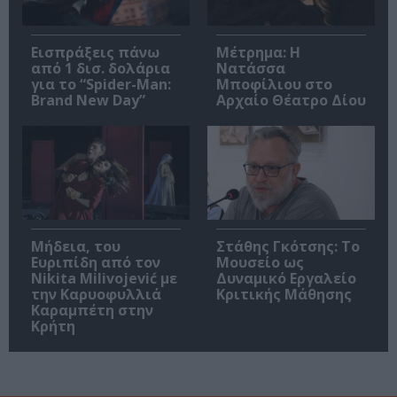
Εισπράξεις πάνω
Μέτρημα: Η
από 1 δισ. δολάρια
Νατάσσα
για το “Spider-Man:
Μποφίλιου στο
Brand New Day”
Αρχαίο Θέατρο Δίου
Μήδεια, του
Στάθης Γκότσης: Το
Ευριπίδη από τον
Μουσείο ως
Nikita Milivojević με
Δυναμικό Εργαλείο
την Καρυοφυλλιά
Κριτικής Μάθησης
Καραμπέτη στην
Κρήτη