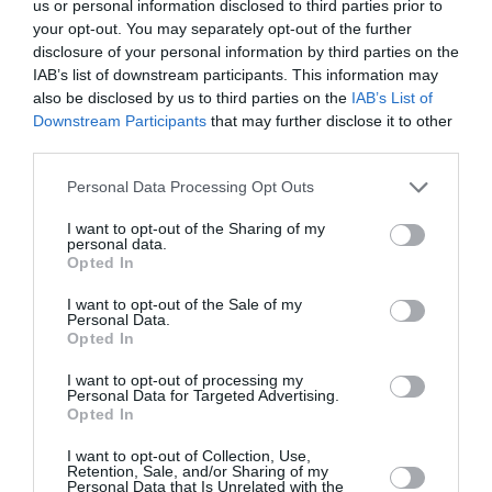
us or personal information disclosed to third parties prior to
σπιτικά σιρόπια, φρέσκα υλικά, ισορροπημένες
your opt-out. You may separately opt-out of the further
συνταγές. Από το φρουτώδες και δροσερό “Μαλαχίας”,
disclosure of your personal information by third parties on the
μέχρι το καπνιστό “Ιεζεκιήλ” και το πικάντικο “Δαβίδ”,
IAB’s list of downstream participants. This information may
κάθε ποτήρι σε ταξιδεύει – και ναι, κάποια είναι σχεδόν
also be disclosed by us to third parties on the
IAB’s List of
Downstream Participants
that may further disclose it to other
θρησκευτική εμπειρία. Μαζί με αυτά, έρχονται και
third parties.
καλοκαιρινές προσθήκες, γεμάτες φρούτα, βότανα και
πάγο, ιδανικές για όταν ο ήλιος αρχίζει να πέφτει και
Personal Data Processing Opt Outs
θέλεις κάτι δροσιστικό και ιδιαίτερο.
I want to opt-out of the Sharing of my
personal data.
Αν δεν είσαι fan του spritz – αν και, εδώ που τα λέμε, θα
Opted In
γίνεις – υπάρχει επιλεγμένη λίστα κρασιών από
Έλληνες παραγωγούς και διεθνείς ετικέτες, curated με
I want to opt-out of the Sale of my
Personal Data.
φροντίδα και γνώση. Κι επειδή κανένα ποτό δεν
Opted In
σερβίρεται μόνο του, στον Προφήτη το συνοδευτικό
I want to opt-out of processing my
έχει δικό του ρόλο στο τραπέζι: πλατό με αλλαντικά και
Personal Data for Targeted Advertising.
τυριά, μπρουσκέτες που αλλάζουν ανάλογα με την
Opted In
ημέρα, προζυμένιο ψωμί αργής ωρίμανσης. Το όλο
I want to opt-out of Collection, Use,
σκηνικό είναι φτιαγμένο για να μείνεις λίγο παραπάνω
Retention, Sale, and/or Sharing of my
Personal Data that Is Unrelated with the
απ’ όσο είχες υπολογίσει και σίγουρα να ξανάρθεις.