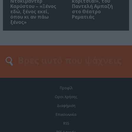
Ντοκιμαντέρ
κορίτσια!», του
Καρύστου – «Ξένος
Παντελή Αμπαζή
εδώ, ξένος εκεί,
στο Θέατρο
όπου κι αν πάω
Ρεματιάς
ξένος»
Προφίλ
Οροι Χρήσης
Διαφήμιση
Επικοινωνία
RSS