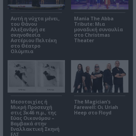
Αυτή η νύχτα μένει,
Mania The Abba
του Θάνου
Tribute: Μια
Αλεξανδρή σε
μοναδική συναυλία
σκηνοθεσία
στο Christmas
Αστέριου Πελτέκη
Theater
στο Θέατρο
Ολύμπια
Μεσοτοιχίες ή
The Magician’s
Μικρή Προσευχή
Farewell: Οι Uriah
στις 3κ46 π.μ., της
Heep στο Floyd
Εύας Οικονόμου –
Βαμβακά στην
Εναλλακτική Σκηνή
ΕΛΣ