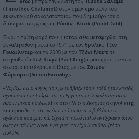
Bros
με πρωταγωνιστή τον
Τιμοτέ Σαλαμέ
(Timothée Chalamet)
στον ομώνυμο ρόλο του
εκκεντρικού σοκολατοποιού που δημιούργησε ο
διάσημος συγγραφέα
ς Ρόαλντ Νταλ (Roald Dahl).
Είναι η τρίτη φορά που η ιστορία θα μεταφερθεί στη
μεγάλη οθόνη μετά το 1971 με τον θρυλικό
Τζιν
Γουάιλντερ
και το 2005 με τον
Τζόνι Ντεπ
σε
σκηνοθεσία
Πολ Κινγκ (Paul King)
προσαρμοσμένο σε
σενάριο που έγραψε ο ίδιος με τον
Σάιμον
Φάρναμπι(Simon Farnaby).
«Νομίζω ότι ο λόγος που με τράβηξε τόσο πολύ ήταν επειδή
αγαπούσα τον Τσάρλι και το Εργοστάσιο Σοκολάτας όταν
ήμουν μικρό παιδί»
, είπε στο EW o διάσημος σκηνοθέτης
και πρόσθεσε.
«Ήταν ένα από τα πρώτα βιβλία που
αγάπησα πραγματικά. Είχα ένα πολύ παλιό αντίγραφο όπου
όλες οι σελίδες είχαν βγει γιατί το είχα διαβάσει [τόσο
πολύ]»
.