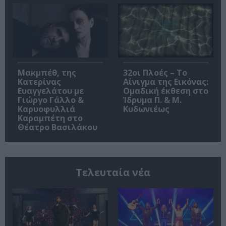
Μακμπέθ, της
32οι Πλοές – Το
Κατερίνας
Αίνιγμα της Εικόνας:
Ευαγγελάτου με
Ομαδική έκθεση στο
Γιώργο Γάλλο &
Ίδρυμα Π. & Μ.
Καρυοφυλλιά
Κυδωνιέως
Καραμπέτη στο
Θέατρο Βασιλάκου
Τελευταία νέα