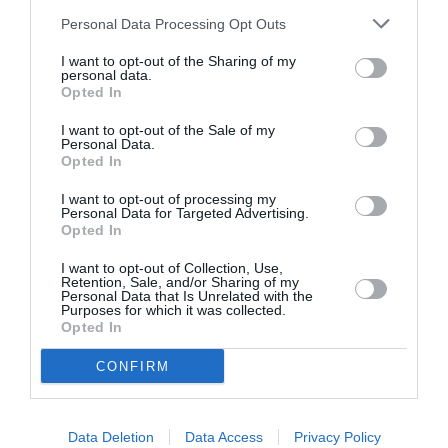
Personal Data Processing Opt Outs
I want to opt-out of the Sharing of my
personal data.
Opted In
I want to opt-out of the Sale of my
Ο Αλέξανδρος
Ο Ρόμπερτ Ντάουνι
Personal Data.
Βούλγαρης
Τζούνιορ ως Doctor
Opted In
σκηνοθετεί το
Doom στο
“Σουέλ” της Ιωάννας
“Avengers:
I want to opt-out of processing my
Καρυστιάνη (teaser)
Doomsday” (πρώτο
Personal Data for Targeted Advertising.
Opted In
τρέιλερ)
I want to opt-out of Collection, Use,
Retention, Sale, and/or Sharing of my
Personal Data that Is Unrelated with the
Purposes for which it was collected.
Opted In
CONFIRM
Η απίστευτη
Ο Πέδρο Πασκάλ
ιστορία του
παίζει τσέλο στη
Σιλβέστερ Σταλόνε
νέα ταινία
Data Deletion
Data Access
Privacy Policy