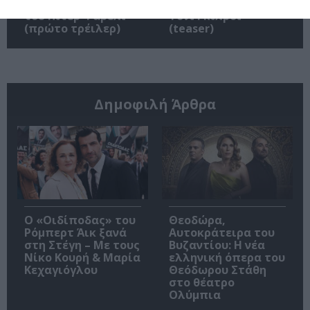
στο “I Play Rocky”
“Behemoth!” του
του Πίτερ Φαρέλι
Τόνι Γκίλροϊ
(πρώτο τρέιλερ)
(teaser)
Δημοφιλή Άρθρα
O «Οιδίποδας» του
Θεοδώρα,
Ρόμπερτ Άικ ξανά
Αυτοκράτειρα του
στη Στέγη – Με τους
Βυζαντίου: Η νέα
Νίκο Κουρή & Μαρία
ελληνική όπερα του
Κεχαγιόγλου
Θεόδωρου Στάθη
στο θέατρο
Ολύμπια