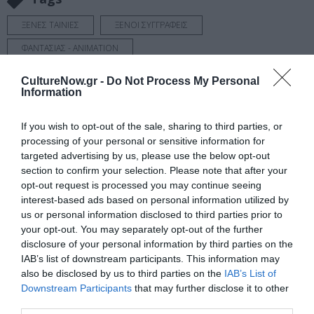
ΞΕΝΕΣ ΤΑΙΝΙΕΣ
ΞΕΝΟΙ ΣΥΓΓΡΑΦΕΙΣ
ΦΑΝΤΑΣΙΑΣ - ANIMATION
CultureNow.gr -
Do Not Process My Personal
Newsletter
Information
Κάθε βδομάδα στο e-mail σας τα τελευταία νέα για
την Τέχνη και τον Πολιτισμό!
If you wish to opt-out of the sale, sharing to third parties, or
processing of your personal or sensitive information for
targeted advertising by us, please use the below opt-out
section to confirm your selection. Please note that after your
opt-out request is processed you may continue seeing
interest-based ads based on personal information utilized by
us or personal information disclosed to third parties prior to
Ακολουθήστε το Culturenow.gr
your opt-out. You may separately opt-out of the further
disclosure of your personal information by third parties on the
IAB’s list of downstream participants. This information may
also be disclosed by us to third parties on the
IAB’s List of
Downstream Participants
that may further disclose it to other
Σχετικά Άρθρα
third parties.