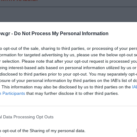
φετινό πρόγραμμα αναλυτικά
w.gr -
Do Not Process My Personal Information
to opt-out of the sale, sharing to third parties, or processing of your per
formation for targeted advertising by us, please use the below opt-out s
ωμά Μοσχόπουλο στο Αρχαίο Θέατρο Επιδαύρου
r selection. Please note that after your opt-out request is processed y
eing interest-based ads based on personal information utilized by us or
disclosed to third parties prior to your opt-out. You may separately opt-
losure of your personal information by third parties on the IAB’s list of
. This information may also be disclosed by us to third parties on the
IA
Participants
that may further disclose it to other third parties.
1.
l Data Processing Opt Outs
μάθετε πρώτοι όλες τις ειδήσεις
o opt-out of the Sharing of my personal data.