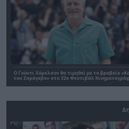
Ο Γούντι Χάρελσον θα τιμηθεί με το βραβείο «Κ
του Σαράγεβο» στο 32ο Φεστιβάλ Κινηματογρά
Δ