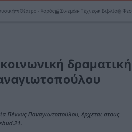
υσική
Θέατρο - Χορός
Σινεμά
Τέχνες
Βιβλίο
Φεσ
 κοινωνική δραματική
Παναγιωτοπούλου
σία Πέννυς Παναγιωτοπούλου, έρχεται στους
ebud.21.