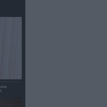
 και
!