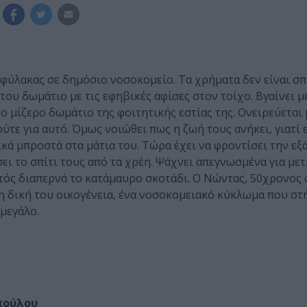
 φύλακας σε δημόσιο νοσοκομείο. Τα χρήματα δεν είναι σπ
 του δωμάτιο με τις εφηβικές αφίσες στον τοίχο. Βγαίνει μ
ο μίζερο δωμάτιο της φοιτητικής εστίας της. Ονειρεύεται
τε για αυτό. Όμως νοιώθει πως η ζωή τους ανήκει, γιατί ε
κά μπροστά στα μάτια του. Τώρα έχει να φροντίσει την εξ
σει το σπίτι τους από τα χρέη. Ψάχνει απεγνωσμένα για με
φωτός διαπερνά το κατάμαυρο σκοτάδι. Ο Νώντας, 50χρονο
η δική του οικογένεια, ένα νοσοκομειακό κύκλωμα που στ
 μεγάλο.
πούλου