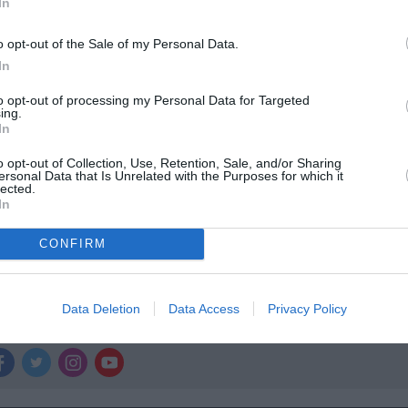
In
ολιτισμό στο
Culturenow.gr
o opt-out of the Sale of my Personal Data.
r
Δες
In
to opt-out of processing my Personal Data for Targeted
ing.
In
ΕΛΕΝΑ ΜΑΥΡΙΔΟΥ
ΕΛΛΗΝΙΚΕΣ ΤΑΙΝΙΕΣ
ΚΩΝΣΤΑΝΤΙΝΟΣ ΑΒΑ
o opt-out of Collection, Use, Retention, Sale, and/or Sharing
ersonal Data that Is Unrelated with the Purposes for which it
ΑΙΝΙΕΣ ΤΗΣ ΕΒΔΟΜΑΔΑΣ
lected.
In
CONFIRM
νη και τον Πολιτισμό!
Data Deletion
Data Access
Privacy Policy
λουθήστε το Culturenow.gr