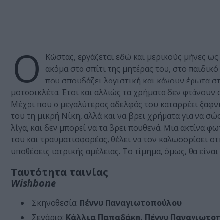
Ο
Κώστας, εργάζεται εδώ και μερικούς μήνες ως
ακόμα στο σπίτι της μητέρας του, στο παιδικό
που σπουδάζει λογιστική και κάνουν έρωτα στ
μοτοσικλέτα. Έτσι και αλλιώς τα χρήματα δεν φτάνουν ού
Μέχρι που ο μεγαλύτερος αδελφός του καταρρέει ξαφνι
του τη μικρή Νίκη, αλλά και να βρει χρήματα για να σώ
λίγα, και δεν μπορεί να τα βρει πουθενά. Μια ακτίνα 
του και τραυματιοφορέας, θέλει να τον καλωσορίσει στ
υποθέσεις ιατρικής αμέλειας. Το τίμημα, όμως, θα είναι
Ταυτότητα ταινίας
Wishbone
Σκηνοθεσία:
Πέννυ Παναγιωτοπούλου
Σενάριο:
Κάλλια Παπαδάκη, Πέννυ Παναγιωτο