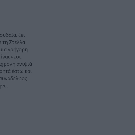
ουδαία, ζει
ε τη Στέλλα
 μια γρήγορη
ίναι νέοι.
άχρονη ανιψιά
τρητά έστω και
ς συνάδελφος
ήνει