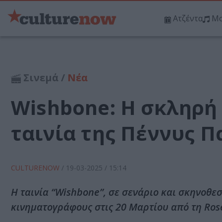
Ατζέντα
Μο
Σινεμά /
Νέα
Wishbone: Η σκληρή
ταινία της Πέννυς 
CULTURENOW
/
19-03-2025
/ 15:14
Η ταινία “Wishbone”, σε σενάριο και σκηνοθε
κινηματογράφους στις 20 Μαρτίου από τη Ros