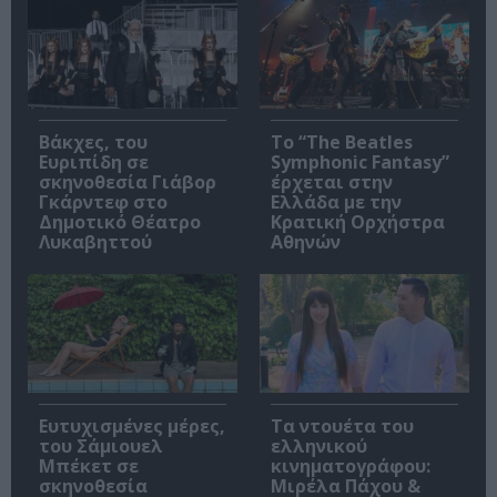
Βάκχες, του
Το “The Beatles
Ευριπίδη σε
Symphonic Fantasy”
σκηνοθεσία Γιάβορ
έρχεται στην
Γκάρντεφ στο
Ελλάδα με την
Δημοτικό Θέατρο
Κρατική Ορχήστρα
Λυκαβηττού
Αθηνών
Ευτυχισμένες μέρες,
Τα ντουέτα του
του Σάμιουελ
ελληνικού
Μπέκετ σε
κινηματογράφου:
σκηνοθεσία
Μιρέλα Πάχου &