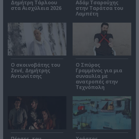
Δημήτρη Τάρλοου
Αδάμ Τσαρούχης
στα Αισχύλεια 2026
στην Ταράτσα του
Λαμπέτη
Ο σκοινοβάτης του
Ο Σπύρος
Ζενέ, Δημήτρης
Γραμμένος για μια
Αντωνίτσης
συναυλία με
ανατροπές στην
Τεχνόπολη
Πέρσες, του
Χρήστος