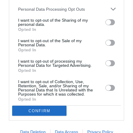
Personal Data Processing Opt Outs
Σχετικά Άρθρα
I want to opt-out of the Sharing of my
personal data.
Opted In
I want to opt-out of the Sale of my
Personal Data.
Opted In
I want to opt-out of processing my
Βάκχες, του
Ευτυχισμένες μέρες,
Personal Data for Targeted Advertising.
Ευριπίδη σε
του Σάμιουελ
Opted In
σκηνοθεσία Γιάβορ
Μπέκετ σε
Γκάρντεφ στο
σκηνοθεσία
I want to opt-out of Collection, Use,
Δημοτικό Θέατρο
Δημήτρη Τάρλοου
Retention, Sale, and/or Sharing of my
Λυκαβηττού
στα Αισχύλεια 2026
Personal Data that Is Unrelated with the
Purposes for which it was collected.
Opted In
CONFIRM
Data Deletion
Data Access
Privacy Policy