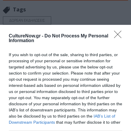
Tags
ΔΩΡΕΑΝ ΕΚΔΗΛΩΣΕΙΣ
ΠΟΛΙΤΙΣΤΙΚΟ ΙΔΡΥΜΑ ΟΜΙΛΟΥ ΠΕΙΡΑΙΩΣ (ΠΙΟΠ)
CultureNow.gr -
Do Not Process My Personal
ΣΥΓΧΡΟΝΟΣ ΧΟΡΟΣ
Information
If you wish to opt-out of the sale, sharing to third parties, or
Newsletter
processing of your personal or sensitive information for
Κάθε βδομάδα στο e-mail σας τα τελευταία νέα για
targeted advertising by us, please use the below opt-out
την Τέχνη και τον Πολιτισμό!
section to confirm your selection. Please note that after your
opt-out request is processed you may continue seeing
interest-based ads based on personal information utilized by
us or personal information disclosed to third parties prior to
your opt-out. You may separately opt-out of the further
disclosure of your personal information by third parties on the
Ακολουθήστε το Culturenow.gr
IAB’s list of downstream participants. This information may
also be disclosed by us to third parties on the
IAB’s List of
Downstream Participants
that may further disclose it to other
third parties.