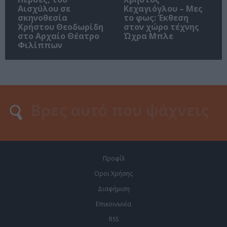
Αισχύλου σε
Κεχαγιόγλου – Μες
σκηνοθεσία
το φως: Έκθεση
Χρήστου Θεοδωρίδη
στον χώρο τέχνης
στο Αρχαίο Θέατρο
Ώχρα Μπλε
Φιλίππων
Προφίλ
Οροι Χρήσης
Διαφήμιση
Επικοινωνία
RSS