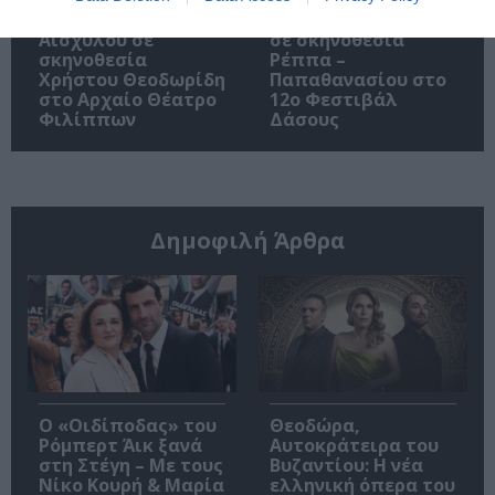
Πέρσες, του
Όχι άλλο κάρβουνο,
Αισχύλου σε
σε σκηνοθεσία
σκηνοθεσία
Ρέππα –
Χρήστου Θεοδωρίδη
Παπαθανασίου στο
στο Αρχαίο Θέατρο
12ο Φεστιβάλ
Φιλίππων
Δάσους
Δημοφιλή Άρθρα
O «Οιδίποδας» του
Θεοδώρα,
Ρόμπερτ Άικ ξανά
Αυτοκράτειρα του
στη Στέγη – Με τους
Βυζαντίου: Η νέα
Νίκο Κουρή & Μαρία
ελληνική όπερα του