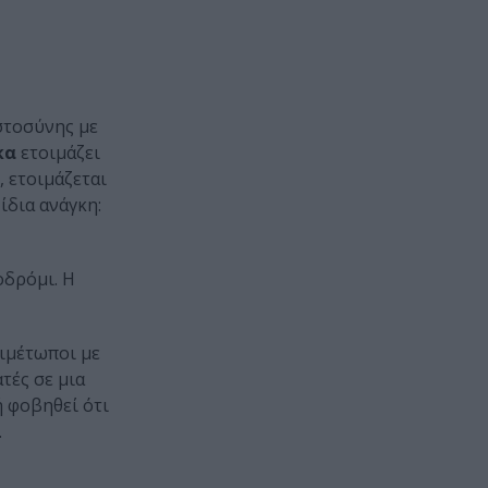
ιστοσύνης με
κα
ετοιμάζει
, ετοιμάζεται
ίδια ανάγκη:
οδρόμι. Η
ιμέτωποι με
τές σε μια
ή φοβηθεί ότι
.