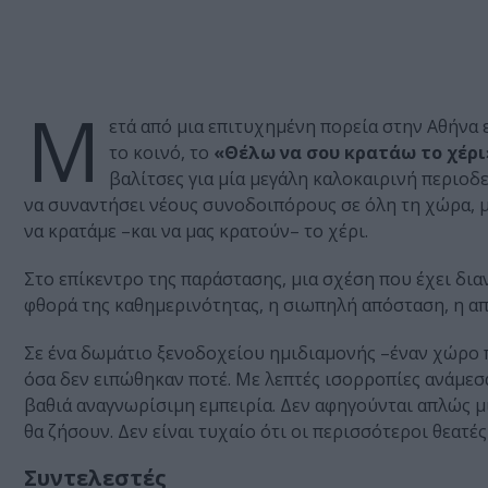
Μ
ετά από μια επιτυχημένη πορεία στην Αθήνα 
το κοινό, το
«Θέλω να σου κρατάω το χέρι
βαλίτσες για μία μεγάλη καλοκαιρινή περιοδε
να συναντήσει νέους συνοδοιπόρους σε όλη τη χώρα, με
να κρατάμε –και να μας κρατούν– το χέρι.
Στο επίκεντρο της παράστασης, μια σχέση που έχει δια
φθορά της καθημερινότητας, η σιωπηλή απόσταση, η απ
Σε ένα δωμάτιο ξενοδοχείου ημιδιαμονής –έναν χώρο
όσα δεν ειπώθηκαν ποτέ. Με λεπτές ισορροπίες ανάμεσα
βαθιά αναγνωρίσιμη εμπειρία. Δεν αφηγούνται απλώς μι
θα ζήσουν. Δεν είναι τυχαίο ότι οι περισσότεροι θεατέ
Συντελεστές