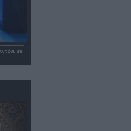
λντόνι σε