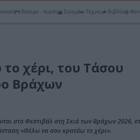
υσική
Θέατρο - Χορός
Σινεμά
Τέχνες
Βιβλίο
Φεσ
το χέρι, του Τάσου
ρο Βράχων
νται στο Φεστιβάλ στη Σκιά των Βράχων 2026, σ
ράσταση «Θέλω να σου κρατάω το χέρι».