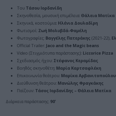
Του
Τάσου Ιορδανίδη
Σκηνοθεσία, μουσική επιμέλεια:
Θάλεια Ματίκα
Σκηνικά, κοστούμια:
Ηλένια Δουλαδίρη
Φωτισμοί:
Ζωή Μολυβδά-Φαμέλη
Φωτογραφίες:
Βαγγέλης Πατεράκης
(2021-22),
Ε
Official Trailer:
Jaco and the Magic beans
Video (Στιγμιότυπα παράστασης):
Liccorice Pizza
Σχεδιασμός ήχου:
Στέφανος Κεραμίδας
Βοηθός σκηνοθέτη:
Μαρία Καρτσαφλέκη
Επικοινωνία θεάτρου:
Μαρίκα Αρβανιτοπούλου 
Διεύθυνση θεάτρου:
Μανώλης Φραγκάκης
Παίζουν:
Τάσος Ιορδανίδης – Θάλεια Ματίκα
Διάρκεια παράστασης:
90’