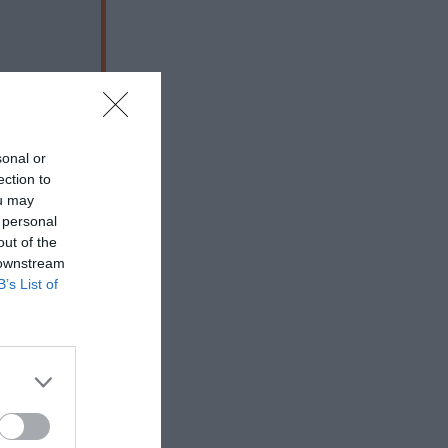
sonal or
ection to
ou may
 personal
out of the
 downstream
B’s List of
 εδώ!
❯