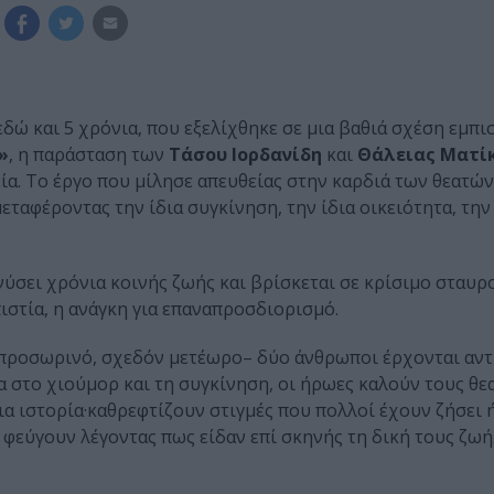
εδώ και 5 χρόνια, που εξελίχθηκε σε μια βαθιά σχέση εμπ
»
, η παράσταση των
Τάσου Ιορδανίδη
και
Θάλειας Ματί
ία. Το έργο που μίλησε απευθείας στην καρδιά των θεατών
ταφέροντας την ίδια συγκίνηση, την ίδια οικειότητα, την 
νύσει χρόνια κοινής ζωής και βρίσκεται σε κρίσιμο σταυρ
ιστία, η ανάγκη για επαναπροσδιορισμό.
 προσωρινό, σχεδόν μετέωρο– δύο άνθρωποι έρχονται αντ
 στο χιούμορ και τη συγκίνηση, οι ήρωες καλούν τους θεα
α ιστορία·καθρεφτίζουν στιγμές που πολλοί έχουν ζήσει 
ς φεύγουν λέγοντας πως είδαν επί σκηνής τη δική τους ζωή