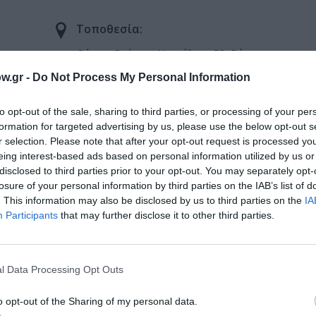
Τοποθεσία:
Θέατρο Βράχων, Νεαπόλεως 58, Βύρωνας
w.gr -
Do Not Process My Personal Information
Θέατρο Βράχων
to opt-out of the sale, sharing to third parties, or processing of your per
formation for targeted advertising by us, please use the below opt-out s
r selection. Please note that after your opt-out request is processed y
eing interest-based ads based on personal information utilized by us or
disclosed to third parties prior to your opt-out. You may separately opt-
losure of your personal information by third parties on the IAB’s list of
. This information may also be disclosed by us to third parties on the
IA
Participants
that may further disclose it to other third parties.
μάθετε πρώτοι όλες τις ειδήσεις
ολιτισμό στο
Culturenow.gr
l Data Processing Opt Outs
o opt-out of the Sharing of my personal data.
r
Δες