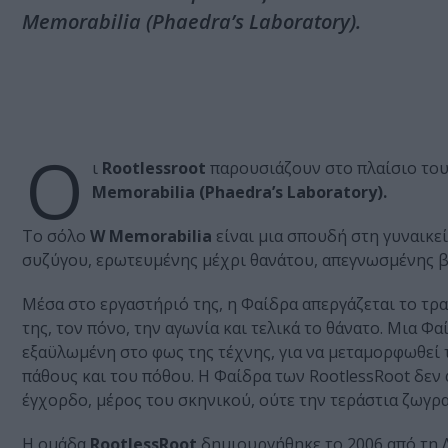
Memorabilia (Phaedra’s Laboratory).
Ο
ι
Rootlessroot
παρουσιάζουν στο πλαίσιο το
Memorabilia (Phaedra’s Laboratory).
Το σόλο
W Memorabilia
είναι μια σπουδή στη γυναικε
συζύγου, ερωτευμένης μέχρι θανάτου, απεγνωσμένης β
Μέσα στο εργαστήριό της, η Φαίδρα απεργάζεται το τρα
της, τον πόνο, την αγωνία και τελικά το θάνατο. Μια Φ
εξαϋλωμένη στο φως της τέχνης, για να μεταμορφωθεί 
πάθους και του πόθου. Η Φαίδρα των RootlessRoot δεν
έγχορδο, μέρος του σκηνικού, ούτε την τεράστια ζωγρα
Η ομάδα
RootlessRoot
δημιουργήθηκε το 2006 από τη Λ