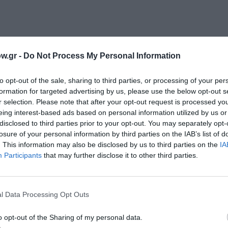
w.gr -
Do Not Process My Personal Information
Ημερομηνία:
24 Ιουλίου 2015, στις 22.00
Τιμές εισιτηρίων:
€ 10,
to opt-out of the sale, sharing to third parties, or processing of your per
Α ΖΩΝΗ- ΦΟΙΤΗΤΙΚΟ€ 10,00 – Β ΖΩΝΗ/ΕΞΩΣΤΗΣ-ΦΟΙΤΗΤΙΚΟ€ 12
formation for targeted advertising by us, please use the below opt-out s
ηροφορίες
:
http://www.kalamatadancefestival.gr
r selection. Please note that after your opt-out request is processed y
eing interest-based ads based on personal information utilized by us or
disclosed to third parties prior to your opt-out. You may separately opt-
losure of your personal information by third parties on the IAB’s list of
μάθετε πρώτοι όλες τις ειδήσεις
. This information may also be disclosed by us to third parties on the
IA
Participants
that may further disclose it to other third parties.
ολιτισμό στο
Culturenow.gr
r
Δες
l Data Processing Opt Outs
o opt-out of the Sharing of my personal data.