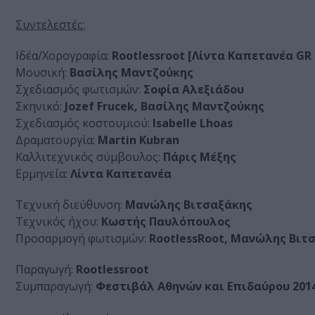
Συντελεστές:
Ιδέα/Χορογραφία:
Rootlessroot [Λίντα Καπετανέα GR –
Μουσική:
Βασίλης Μαντζούκης
Σχεδιασμός φωτισμών:
Σοφία Αλεξιάδου
Σκηνικό:
Jozef Frucek, Βασίλης Μαντζούκης
Σχεδιασμός κοστουμιού:
Isabelle Lhoas
Δραματουργία:
Martin Kubran
Καλλιτεχνικός σύμβουλος:
Πάρις Μέξης
Ερμηνεία:
Λίντα Καπετανέα
Τεχνική διεύθυνση:
Μανώλης Βιτσαξάκης
Τεχνικός ήχου:
Κωστής Παυλόπουλος
Προσαρμογή φωτισμών:
RootlessRoot, Μανώλης Βιτ
Παραγωγή:
Rootlessroot
Συμπαραγωγή:
Φεστιβάλ Αθηνών και Επιδαύρου 201