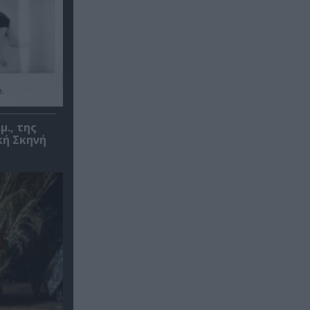
μ., της
κή Σκηνή