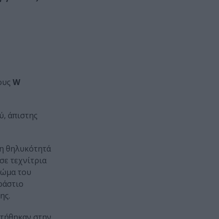
τους
W
ύ, άπιστης
τη θηλυκότητά
σε τεχνίτρια
ρώμα του
ράστιο
ης.
ντήθηκαν στην