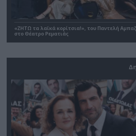
«ΖΗΤΩ τα λαϊκά κορίτσια!», του Παντελή Αμπα
στο Θέατρο Ρεματιάς
Δ