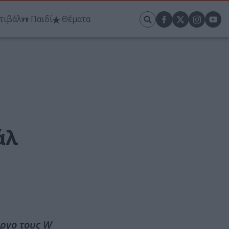
τιβάλ
Παιδί
Θέματα
ό
άλ
έργο τους W