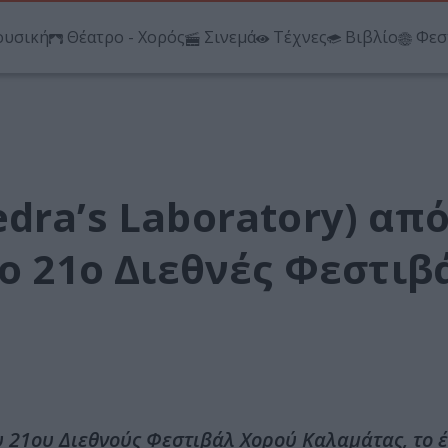
υσική
Θέατρο - Χορός
Σινεμά
Τέχνες
Βιβλίο
Φεσ
dra’s Laboratory) απ
το 21ο Διεθνές Φεστιβ
υ 21ου Διεθνούς Φεστιβάλ Χορού Καλαμάτας, το 