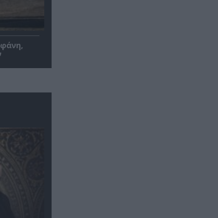
οφάνη,
ν