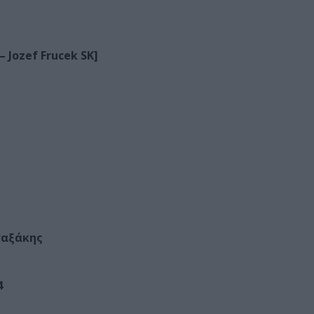
 Jozef Frucek SK]
σαξάκης
4