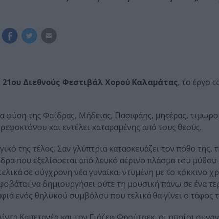
υ
21ου Διεθνούς Φεστιβάλ Χορού Καλαμάτας
, το έργο 
ία φύση της Φαίδρας, Μήδειας, Πασιφάης, μητέρας, τιμωρο
ρεφοκτόνου και εντέλει καταραμένης από τους θεούς.
γικό της τέλος. Σαν γλύπτρια κατασκευάζει τον πόθο της, 
αίδρα που εξελίσσεται από λευκό αέρινο πλάσμα του μύθου 
τελικά σε σύγχρονη νέα γυναίκα, ντυμένη με το κόκκινο χ
 φοβάται να δημιουργήσει ούτε τη μουσική πάνω σε ένα τε
φιά ενός θηλυκού συμβόλου που τελικά θα γίνει ο τάφος τ
ίντα Καπετανέα και τον Γιόζεφ Φρούτσεκ, οι οποίοι συνα