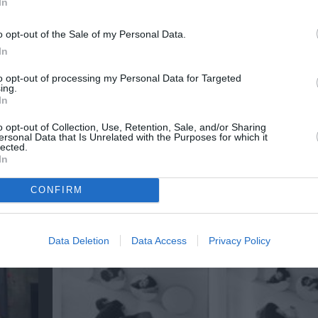
In
ΦΕΣΤΙΒΑΛ ΧΟΡΟΥ
o opt-out of the Sale of my Personal Data.
In
νη και τον Πολιτισμό!
to opt-out of processing my Personal Data for Targeted
ing.
In
o opt-out of Collection, Use, Retention, Sale, and/or Sharing
λουθήστε το Culturenow.gr
ersonal Data that Is Unrelated with the Purposes for which it
lected.
In
CONFIRM
χετικά Άρθρα
Data Deletion
Data Access
Privacy Policy