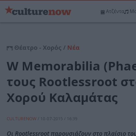
Ατζέντα
Μο
Θέατρο - Χορός /
Νέα
W Memorabilia (Phae
τους Rootlessroot σ
Χορού Καλαμάτας
CULTURENOW
/
10-07-2015
/ 16:39
Οι Rootlessroot παρουσιάζουν στο πλαίσιο το