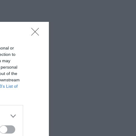
00 – Α ΖΩΝΗ-
sonal or
,00 – Β
ection to
ou may
 personal
out of the
 downstream
B’s List of
 εδώ!
❯