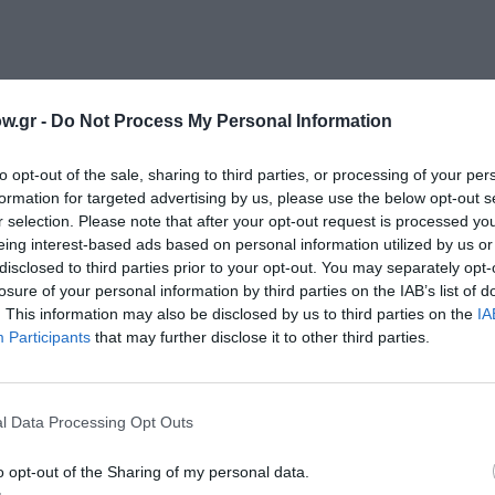
εσία:
Βασίλης Πλατάκης
w.gr -
Do Not Process My Personal Information
to opt-out of the sale, sharing to third parties, or processing of your per
formation for targeted advertising by us, please use the below opt-out s
r selection. Please note that after your opt-out request is processed y
eing interest-based ads based on personal information utilized by us or
disclosed to third parties prior to your opt-out. You may separately opt-
losure of your personal information by third parties on the IAB’s list of
. This information may also be disclosed by us to third parties on the
IA
Participants
that may further disclose it to other third parties.
ώργης, Πάνος Κορδαλής, Λίλιαν Αρχοντή, Χρίστος Γε
 Μαρία Βιδάλη, Κωνσταντίνος Μενούνος, Αθανασία Ξ
l Data Processing Opt Outs
o opt-out of the Sharing of my personal data.