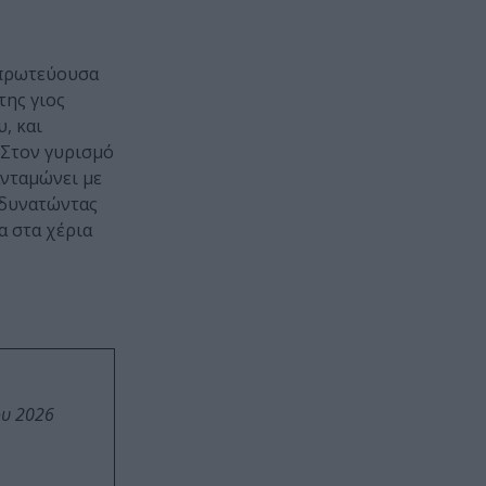
 πρωτεύουσα
της γιος
, και
. Στον γυρισμό
ανταμώνει με
Αδυνατώντας
α στα χέρια
ου 2026