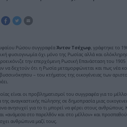
ορυφαίου Ρώσου συγγραφέα
Άντον Τσέχωφ
, γράφτηκε το 19
νική φυσιογνωμία όχι μόνο της Ρωσίας αλλά και ολόκληρης
ροεικόνιζε την επερχόμενη Ρωσική Επανάσταση του 1905 κ
 να δεχτούν ότι η Ρωσία μεταμορφώνεται και πως νέα κ
βυσσινόκηπου – του κτήματος της οικογένειας των αριστ
έει.
ποίας είναι οι προβληματισμοί του συγγραφέα για το μέλλ
ία της αναγκαστικής πώλησης σε δημοπρασία μιας οικογενε
ονα ανησυχεί για το τι μπορεί να φέρει στους ανθρώπους. 
αι «ανάμεσα στο παρελθόν και στο μέλλον» και προσπαθού
άσχει ανθρώπινα μαζί τους.