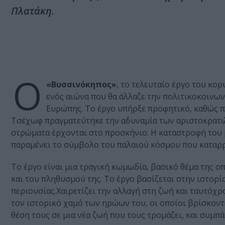
Πλατάκη.
Ο
«Βυσσινόκηπος»
, το τελευταίο έργο του κ
ενός αιώνα που θα άλλαζε την πολιτικοκοινω
Ευρώπης. Το έργο υπήρξε προφητικό, καθώς π
Τσέχωφ πραγματεύτηκε την αδυναμία των αριστοκρατών
στρώματα έρχονται στο προσκήνιο. Η καταστροφή του 
παραμένει το σύμβολο του παλαιού κόσμου που καταρρ
Το έργο είναι μια τραγική κωμωδία, βασικό θέμα της ο
και του πληθυσμού της. Το έργο βασίζεται στην ιστορ
περιουσίας.Χαιρετίζει την αλλαγή στη ζωή και ταυτόχρ
τον ιστορικό χαμό των ηρώων του, οι οποίοι βρίσκοντ
θέση τους σε μια νέα ζωή που τους τρομάζει, και συμπ