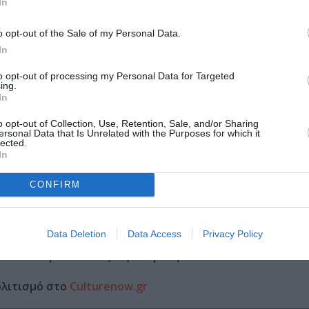
In
o opt-out of the Sale of my Personal Data.
In
Τοποθεσία:
to opt-out of processing my Personal Data for Targeted
ing.
Μικρό Broadway - Αίθουσα «Μάνος Κατράκης», Αγ
In
61Α, Αθήνα
o opt-out of Collection, Use, Retention, Sale, and/or Sharing
ersonal Data that Is Unrelated with the Purposes for which it
lected.
In
των 65 ετών: 12€ | Άνεργοι: 8€
CONFIRM
Data Deletion
Data Access
Privacy Policy
μάθετε πρώτοι όλες τις ειδήσεις
ολιτισμό στο
Culturenow.gr