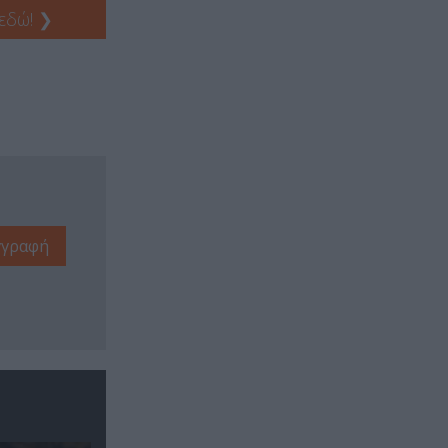
 εδώ!
❯