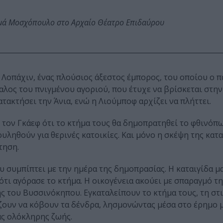
ωμά Μοσχόπουλο στο Αρχαίο Θέατρο Επιδαύρου
ο Λοπάχιν, ένας πλούσιος άξεστος έμπορος, του οποίου ο π
αλος του πνιγμένου αγοριού, που έτυχε να βρίσκεται στην
τακτήσει την Άνια, ενώ η Λιούμποφ αρχίζει να πλήττει.
τον Γκάεφ ότι το κτήμα τους θα δημοπρατηθεί το φθινόπ
ουληθούν για θερινές κατοικίες. Και μόνο η σκέψη της κα
τηση.
 συμπίπτει με την ημέρα της δημοπρασίας. Η καταιγίδα μα
 ότι αγόρασε το κτήμα. Η οικογένεια ακούει με σπαραγμό τ
ης του Βυσσινόκηπου. Εγκαταλείπουν το κτήμα τους, τη στ
ίζουν να κόβουν τα δένδρα, λησμονώντας μέσα στο έρημο 
ιας ολόκληρης ζωής.