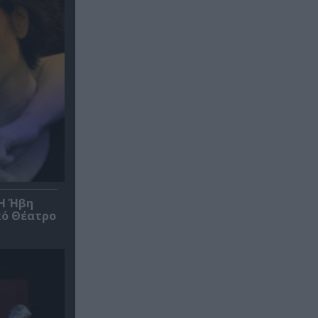
*Η Ήβη
κό Θέατρο