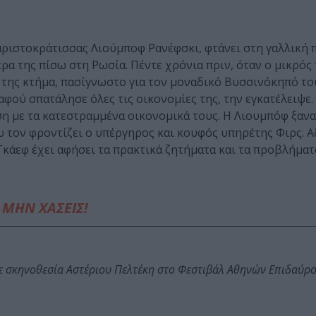
 αριστοκράτισσας Λιούμποφ Ρανέφσκι, φτάνει στη γαλλική
ρα της πίσω στη Ρωσία. Πέντε χρόνια πριν, όταν ο μικρός 
 της κτήμα, πασίγνωστο για τον μοναδικό Βυσσινόκηπό του
αφού σπατάλησε όλες τις οικονομίες της, την εγκατέλειψε
εση με τα κατεστραμμένα οικονομικά τους. Η Λιουμπόφ ξαν
υ τον φροντίζει ο υπέργηρος και κουφός υπηρέτης Φιρς. 
Γκάεφ έχει αφήσει τα πρακτικά ζητήματα και τα προβλήματ
ΜΗΝ ΧΑΣΕΙΣ!
ε σκηνοθεσία Αστέριου Πελτέκη στο Φεστιβάλ Αθηνών Επιδαύρ