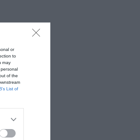
sonal or
ection to
ou may
 personal
out of the
 downstream
B’s List of
ωργίου,
ενοπούλου,