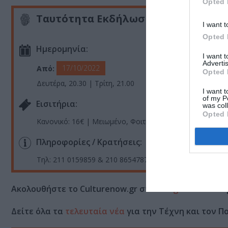
Opted 
Ταυτότητα Εκδήλωσης
I want t
Opted 
Ημερομηνία:
I want 
Advertis
17/10/2022
Από:
Opted 
Δευτέρα, 20.30 | Τρίτη, 21.00
I want t
of my P
Eισιτήρια:
was col
Opted 
Κανονικό: 16€ | Μειωμένο, Φοιτητές, ΑΜΕΑ, θεατές άνω 
Πληροφορίες / Κρατήσεις:
Τηλ: 211 0159859 & 210 8654787 |
microbroadway.gr
Ακολουθήστε το Culturenow.gr στο
Google News
και 
Δείτε όλα τα
τελευταία νέα
για την Τέχνη και τον Π