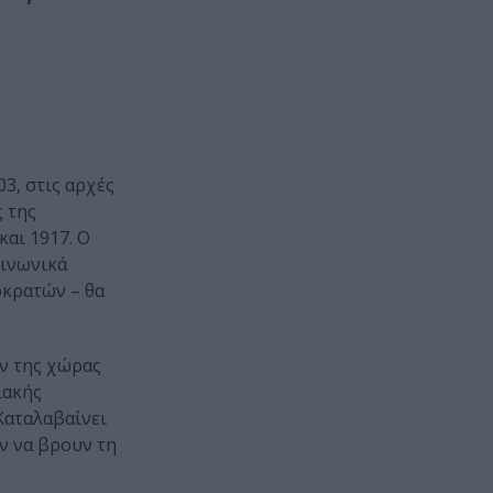
03, στις αρχές
 της
αι 1917. Ο
οινωνικά
οκρατών – θα
ον της χώρας
ιακής
Καταλαβαίνει
ν να βρουν τη