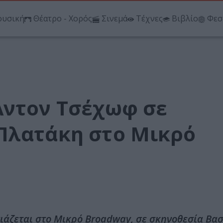
υσική
Θέατρο - Χορός
Σινεμά
Τέχνες
Βιβλίο
Φεσ
Άντον Τσέχωφ σε
Πλατάκη στο Μικρό
ιάζεται στο Μικρό Broadway, σε σκηνοθεσία Βα