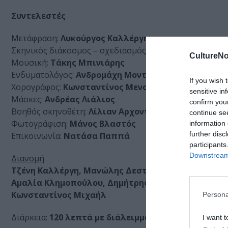
Συντελεστές
Μετάφραση:
Λυκούργος Καλλέργης
Σκηνικός διάκοσμος – σχεδιασμός φωτισμών – σκηνοθ
CultureNo
Μουσική:
Τάκης Μπινιάρης
Ενδυματολόγος:
Ανδρομάχη Μοντζολή
If you wish 
Χορογράφος:
Kωνσταντίνος Μενούνος
sensitive in
Μάσκες:
Ανδρέας Λιάλιος
confirm you
Βοηθός σκηνοθέτη:
Λίλιαν Αρχοντή
continue se
Φωτογράφιση:
Μάνος Βλαστός
information 
further disc
Επικοινωνία:
Νατάσα Παππά
participants
Downstream 
Διανομή
Τζένη Καλλέργη, Μανώλης Δεστούνης, Νίκος Καραγι
Αμαλία Κλημοπούλου, Δημήτρης Τοπαλίδης, Άννα –
Κωνσταντίνος Μιχαήλ
Persona
Διάρκεια:
120 λεπτά με διάλειμμα
I want t