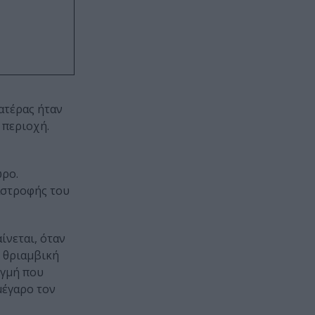
ατέρας ήταν
 περιοχή.
ωρο.
ταστροφής του
ίνεται, όταν
η θριαμβική
ιγμή που
μέγαρο τον