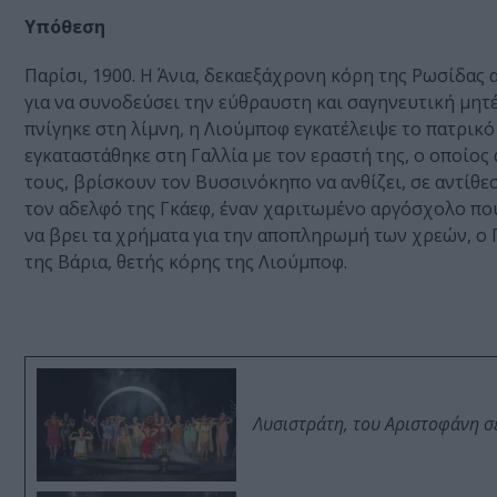
Υπόθεση
Παρίσι, 1900. Η Άνια, δεκαεξάχρονη κόρη της Ρωσίδας
για να συνοδεύσει την εύθραυστη και σαγηνευτική μητέ
πνίγηκε στη λίμνη, η Λιούμποφ εγκατέλειψε το πατρικό
εγκαταστάθηκε στη Γαλλία με τον εραστή της, ο οποίος 
τους, βρίσκουν τον Βυσσινόκηπο να ανθίζει, σε αντίθ
τον αδελφό της Γκάεφ, έναν χαριτωμένο αργόσχολο πο
να βρει τα χρήματα για την αποπληρωμή των χρεών, ο 
της Βάρια, θετής κόρης της Λιούμποφ.
Λυσιστράτη, του Αριστοφάνη σ