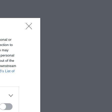
 εδώ!
❯
sonal or
ection to
ou may
 personal
out of the
 downstream
B’s List of