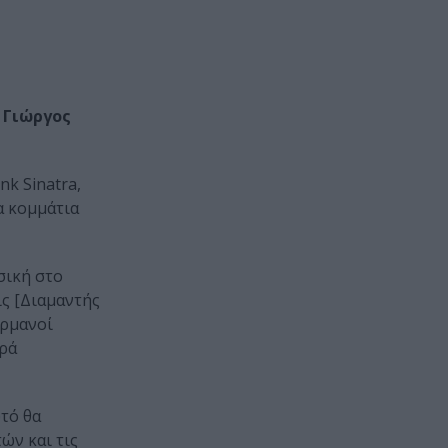
ς
Γιώργος
ank Sinatra,
α κομμάτια
σική στο
ις [Διαμαντής
ερμανοί
ιρά
υτό θα
ών και τις