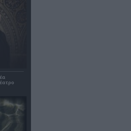
έα
θέατρο