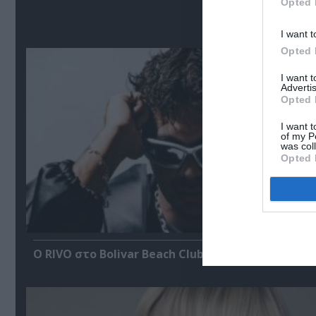
Opted 
Σ
I want t
Opted 
I want 
Advertis
Opted 
I want t
of my P
was col
Opted 
Ο RIVO στο Bolivar Beach Club