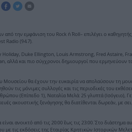
 από την εμφάνιση του Rock ΄n΄ Roll– επιλέγει ο καθηγητή
 Radio (94.7).
ly Holiday, Duke Ellington, Louis Armstrong, Fred Astaire, Fr
man, αλλά και πιο σύγχρονοι δημιουργοί που ερμηνεύουν τ
ου Μουσείου θα έχουν την ευκαιρία να απολαύσουν τη μου
ηθούν τις μόνιμες συλλογές και τις περιοδικές του εκθέσε
θρώπου (Επίπεδο 1), Ναταλία Μελά: 25 γλυπτά (Ισόγειο), Γ
κευές ακουστικής ξενάγησης θα διατίθενται δωρεάν, με σε
ναι ανοικτό από τις 20:00΄ έως τις 23:00΄. Στο διάστημα α
υ με τις εκδόσεις της Εταιρίας Κρητικών Ιστορικών Μελετ