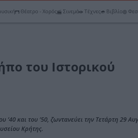
υσική
Θέατρο - Χορός
Σινεμά
Τέχνες
Βιβλίο
Φεσ
ήπο του Ιστορικού
του ’40 και του ’50, ζωντανεύει την Τετάρτη 29 Αυ
ουσείου Κρήτης.