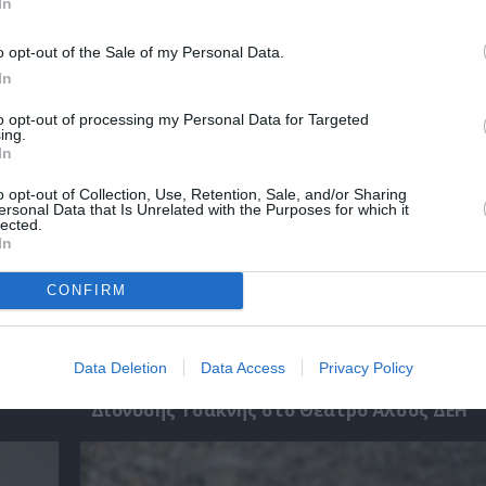
In
χετικά Άρθρα
o opt-out of the Sale of my Personal Data.
In
to opt-out of processing my Personal Data for Targeted
ing.
In
o opt-out of Collection, Use, Retention, Sale, and/or Sharing
ersonal Data that Is Unrelated with the Purposes for which it
lected.
In
CONFIRM
Data Deletion
Data Access
Privacy Policy
Το Ροκ το Ελληνικό: Ο Κώστας Τουρνάς και 
Διονύσης Τσακνής στο Θέατρο Άλσος ΔΕΗ