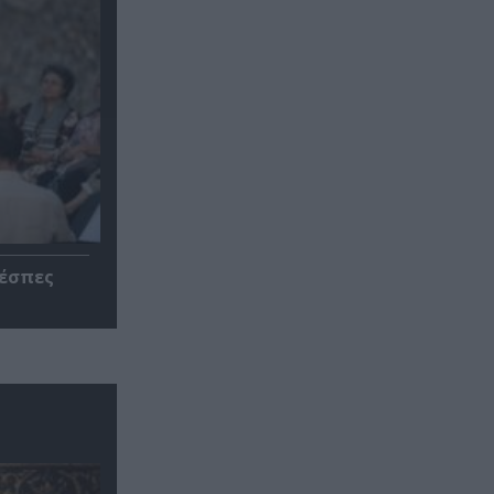
ρέσπες