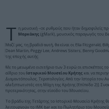
Τ
η μουσική –σε ρυθμούς που ήταν δημοφιλείς πριν
Μαρκάκης
(gMark), μουσικός παραγωγός του Best
Μαζί μας, τη βραδιά αυτή, θα είναι οι Ella Fitzgerald, Bil
Dean Martin, Peggy Lee, Andrews Sisters, Benny Good
της εποχής αυτής.
Με το μειωμένο εισιτήριο των 3 ευρώ οι επισκέπτες τ
αίθριο του
Ιστορικού Μουσείου Κρήτης
και να περιηγ
Διαμαντόπουλος. Τερατολογίες. Από την Ιστορία του Αν
αλεξιπτωτιστές στη Μάχη της Κρήτης (Επίπεδο 2)]. Συσ
προτεραιότητας, στην είσοδο του Μουσείου.
Το βράδυ της Τετάρτης το Ιστορικό Μουσείο Κρήτης θα εί
λειτουργούν το ΙΜΚ bar και το Πωλητήριο του Μουσείο