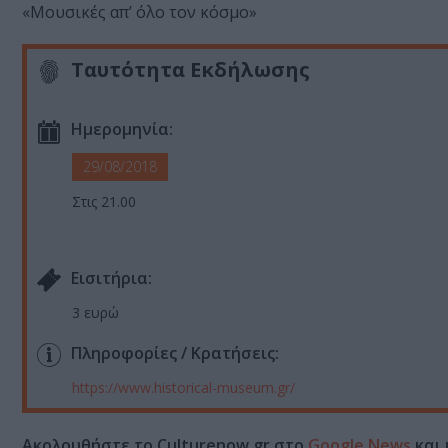
«Μουσικές απ’ όλο τον κόσμο»
Ταυτότητα Εκδήλωσης
Ημερομηνία:
29/08/2018
Στις 21.00
Eισιτήρια:
3 ευρώ
Πληροφορίες / Κρατήσεις:
https://www.historical-museum.gr/
Ακολουθήστε το Culturenow.gr στο
Google News
και 