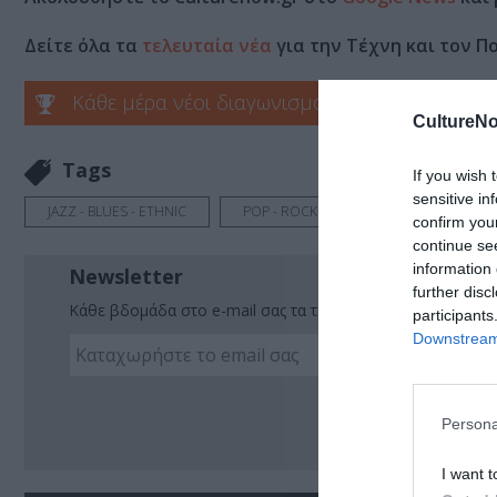
Δείτε όλα τα
τελευταία νέα
για την Τέχνη και τον Π
Κάθε μέρα νέοι διαγωνισμοί στο Culturenow.g
CultureNo
Tags
If you wish 
sensitive in
JAZZ - BLUES - ETHNIC
POP - ROCK - ALTERNATIVE
ΙΣΤ
confirm you
continue se
information 
Newsletter
further disc
Κάθε βδομάδα στο e-mail σας τα τελευταία νέα για την Τέχ
participants
Downstream 
Ακο
Persona
I want t