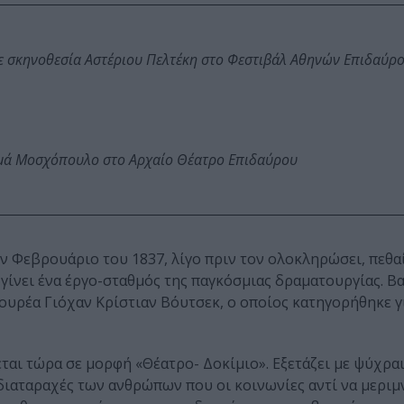
ε σκηνοθεσία Αστέριου Πελτέκη στο Φεστιβάλ Αθηνών Επιδαύρ
ωμά Μοσχόπουλο στο Αρχαίο Θέατρο Επιδαύρου
ν Φεβρουάριο του 1837, λίγο πριν τον ολοκληρώσει, πεθαί
 γίνει ένα έργο-σταθμός της παγκόσμιας δραματουργίας. Βασ
κουρέα Γιόχαν Κρίστιαν Βόυτσεκ, ο οποίος κατηγορήθηκε γ
ται τώρα σε μορφή «Θέατρο- Δοκίμιο». Εξετάζει με ψύχραι
 διαταραχές των ανθρώπων που οι κοινωνίες αντί να μεριμ