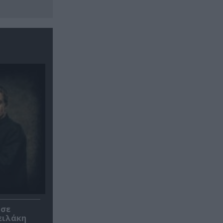
 σε
ειλάκη