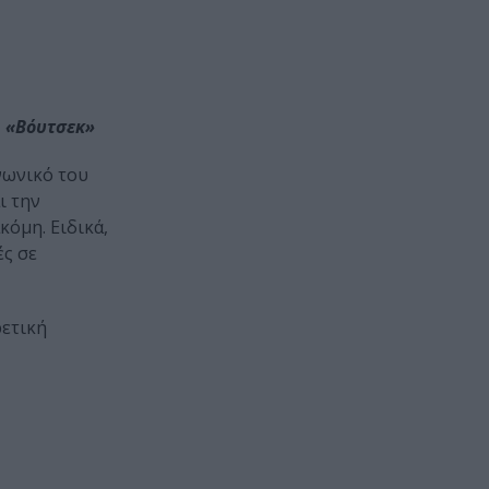
 «Βόυτσεκ»
νωνικό του
ι την
κόμη. Ειδικά,
ές σε
ρετική