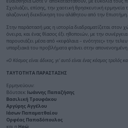
ευαισθησία ώστε ν’ αποκατασταθούν, με ευκολία τους 
Σχολιάζει, επίσης, την χαοτική θρησκευτική ερμηνεία 
αλαζονική διεκδίκηση του αλάθητου από την Επιστήμη.
Στην παράστασή μας η ιστορία διαδραματίζεται στον 
όνειρα, και ένας θίασος έξι ηθοποιών, με την συνέργει
παρουσιάζει μέσα από «κεφάλαια – ενότητες» την τελευ
υπαρξιακά του προβλήματα φτάνει στην απονενοημένη 
«Ο Κόσμος είναι άδικος, γι’ αυτό είναι ένας κόσμος τρελός κα
ΤΑΥΤΟΤΗΤΑ ΠΑΡΑΣΤΑΣΗΣ
Ερμηνεύουν:
Βόυτσεκ:
Ιωάννης Παπαζήσης
Βασιλική Τρουφάκου
Αργύρης Αγγέλου
Ιάσων Παπαματθαίου
Ορφέας Παπαδόπουλος
και η
Ηρώ