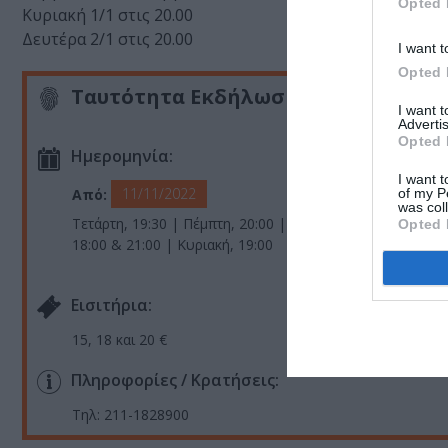
Opted 
Κυριακή 1/1 στις 20.00
Δευτέρα 2/1 στις 20.00
I want t
Opted 
Ταυτότητα Εκδήλωσης
I want 
Advertis
Opted 
Ημερομηνία:
I want t
11/11/2022
of my P
Από:
was col
Τετάρτη, 19:30 | Πέμπτη, 20:00 | Παρασκευή, 21:00 | Σά
Opted 
18:00 & 21:00 | Κυριακή, 19:00
Eισιτήρια:
15, 18 και 20 €
Πληροφορίες / Κρατήσεις:
Τηλ: 211-1828900