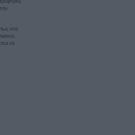
εριφορές.
 την
όπως στα
mation,
πια τα