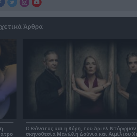
χετικά Άρθρα
βη
Ο Θάνατος και η Κόρη, του Άριελ Ντόρφμαν
έατρο
σκηνοθεσία Μανώλη Δούνια και Αιμίλιου Χ