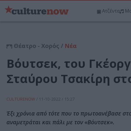
Ατζέντα
Μο
Θέατρο - Χορός /
Νέα
Βόυτσεκ, του Γκέορ
Σταύρου Τσακίρη στ
CULTURENOW
/
11-10-2022
/ 15:27
Έξι χρόνια από τότε που το πρωτοανέβασε στ
αναμετράται και πάλι με τον «Βόυτσεκ».