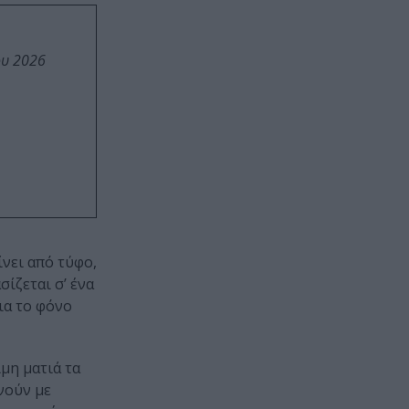
ου 2026
νει από τύφο,
ίζεται σ’ ένα
ια το φόνο
μη ματιά τα
νούν με