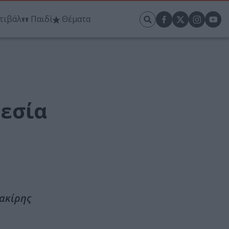
τιβάλ
Παιδί
Θέματα
θεσία
σακίρης