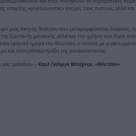
περιθωριοποιούν και τους «οδηγούν» σε παραβατικές συμπ
της ύπαρξης «φορτώνοντας» ενοχές τους πιστούς αλλά και
χώρο μιας σκηνής θεάτρου που μεταμορφώνεται διαρκώς, 
α της ζωντανής μουσικής αλλά και την χρήση των Flash Ani
ταία τραγική ημέρα του Βόυτσεκ, ο οποίος με γιγαντωμένα 
μα και αποτρόπαια πράξη της γυναικοκτονίας.
ι μας τρελαίνει» –
Καρλ Γκέοργκ Μπύχνερ, «Βόυτσεκ»