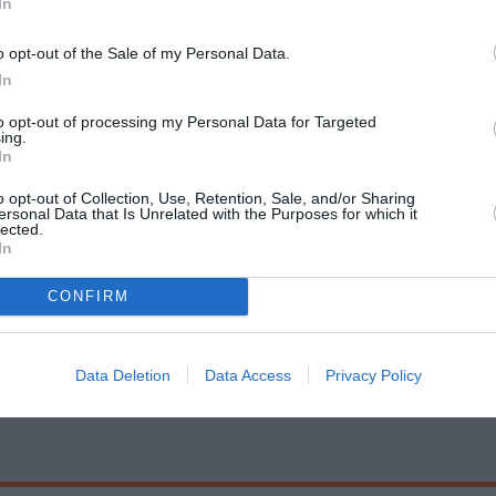
In
o opt-out of the Sale of my Personal Data.
In
to opt-out of processing my Personal Data for Targeted
ing.
In
Τοποθεσία:
o opt-out of Collection, Use, Retention, Sale, and/or Sharing
Θέατρο Πόλη, Φωκαίας 4 & Αριστοτέλους, Πλατεία 
ersonal Data that Is Unrelated with the Purposes for which it
lected.
Αθήνα
ββατο,
In
Θέατρο Πόλη
CONFIRM
Data Deletion
Data Access
Privacy Policy