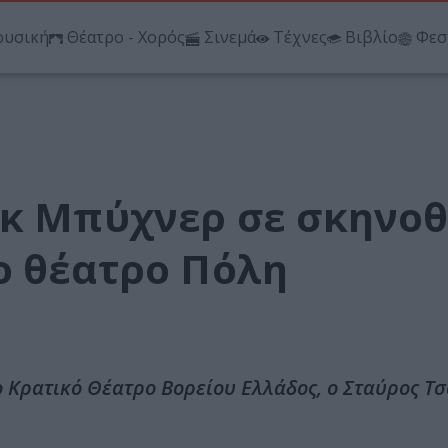
υσική
Θέατρο - Χορός
Σινεμά
Τέχνες
Βιβλίο
Φεσ
γκ Μπύχνερ σε σκηνο
ο θέατρο Πόλη
ο Κρατικό Θέατρο Βορείου Ελλάδος, ο Σταύρος Τ