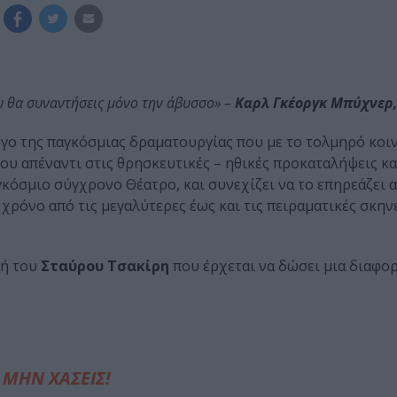
υ θα συναντήσεις μόνο την άβυσσο» –
Καρλ Γκέοργκ Μπύχνερ,
έργο της παγκόσμιας δραματουργίας που με το τολμηρό κοι
 του απέναντι στις θρησκευτικές – ηθικές προκαταλήψεις κα
όσμιο σύγχρονο Θέατρο, και συνεχίζει να το επηρεάζει α
χρόνο από τις μεγαλύτερες έως και τις πειραματικές σκην
υή του
Σταύρου Τσακίρη
που έρχεται να δώσει μια διαφο
ΜΗΝ ΧΑΣΕΙΣ!