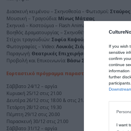
Διασκευή κειμένου – Σκηνοθεσία – Φωτισμοί:
Σταύρος 
Μουσική – Τραγούδια:
Μίνως Μάτσας
Σκηνικά – Κοστούμια – Flash Animations:
Αλέξανδρος 
Βοηθός Δραματουργίας – Σκηνοθέτη:
Δήμητρα Πετρο
CultureNo
Στίχοι τραγουδιών:
Σοφία Καψούρου
Φωτογραφίες – Video:
Λουκάς Ζιάρας
If you wish 
sensitive in
Παραγωγή:
Θεατρικές Επιχειρήσεις Τάγαρη
confirm you
Προβολή και Επικοινωνία:
Βάσω Σωτηρίου-We Will
continue se
information 
Εορταστικό πρόγραμμα παραστάσεων
further disc
participants
Σάββατο 24/12 – αργία
Downstream 
Κυριακή 25/12 στις 21.00
Δευτέρα 26/12 στις 18.00 & στις 21.00
Τετάρτη 28/12 στις 19.30
Persona
Πέμπτη 29/12 στις 20.00
Παρασκευή 30/12 στις 21.00
I want t
Σάββατο 31/12 – αργία