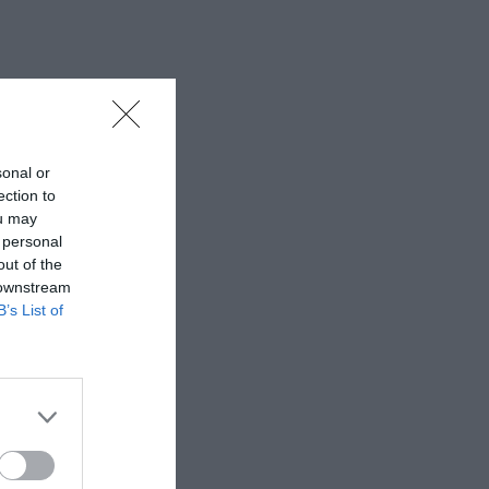
sonal or
ection to
ou may
 personal
out of the
 downstream
B’s List of